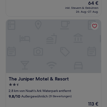
Der
64 €
10,
Preis
Gut,
inkl. Steuern & Gebühren
beträgt
26. Aug.–27. Aug.
(1.835
64 €
Bewertungen)
The Juniper Motel & Resort
The Juniper Motel & Resort
The Juniper Motel & Resort
2.5-
Sterne-
2,8 km von Noah's Ark Waterpark entfernt
Unterkunft
9.8
9,8/10
Außergewöhnlich
(51 Bewertungen)
von
Der
113 €
10,