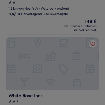
2.0-
Sterne-
1,2 km von Noah's Ark Waterpark entfernt
Unterkunft
8.6
8,6/10
Hervorragend
(863 Bewertungen)
von
Der
148 €
10,
Preis
Hervorragend,
inkl. Steuern & Gebühren
beträgt
23. Aug.–24. Aug.
(863
148 €
Bewertungen)
White Rose Inns
White Rose Inns
White Rose Inns
2.5-