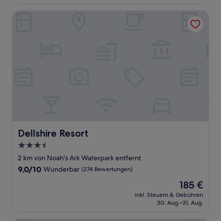
102 €
Bewertungen)
Dellshire Resort
Dellshire Resort
Dellshire Resort
3.5-
Sterne-
2 km von Noah's Ark Waterpark entfernt
Unterkunft
9.0
9,0/10
Wunderbar
(274 Bewertungen)
von
Der
185 €
10,
Preis
Wunderbar,
inkl. Steuern & Gebühren
beträgt
30. Aug.–31. Aug.
(274
185 €
Bewertungen)