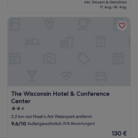
Preis
Außergewöhnlich,
inkl. Steuern & Gebühren
beträgt
17. Aug.–18. Aug.
(51
113 €
Bewertungen)
The Wisconsin Hotel & Conference Center
The Wisconsin Hotel & Conference Center
The Wisconsin Hotel & Conference
Center
2.5-
Sterne-
3,2 km von Noah's Ark Waterpark entfernt
Unterkunft
9.6
9,6/10
Außergewöhnlich
(576 Bewertungen)
von
Der
130 €
10,
Preis