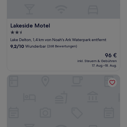
Lakeside Motel
Lakeside Motel
2.5-
Sterne-
Lake Delton, 1,4 km von Noah's Ark Waterpark entfernt
Unterkunft
9.2
9,2/10
Wunderbar
(268 Bewertungen)
von
Der
96 €
10,
Preis
Wunderbar,
inkl. Steuern & Gebühren
beträgt
17. Aug.–18. Aug.
(268
96 €
Bewertungen)
Hilton Garden Inn Wisconsin Dells