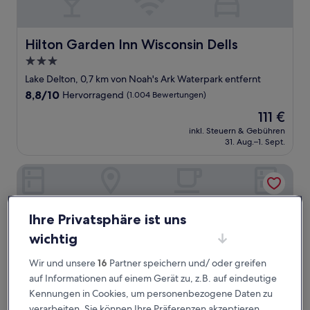
Hilton Garden Inn Wisconsin Dells
Hilton Garden Inn Wisconsin Dells
3.0-
Sterne-
Lake Delton, 0,7 km von Noah's Ark Waterpark entfernt
Unterkunft
8.8
8,8/10
Hervorragend
(1.004 Bewertungen)
von
Der
111 €
10,
Preis
Hervorragend,
inkl. Steuern & Gebühren
beträgt
31. Aug.–1. Sept.
(1.004
111 €
Bewertungen)
Shamrock Motel
Ihre Privatsphäre ist uns
wichtig
Wir und unsere
16
Partner speichern und/ oder greifen
auf Informationen auf einem Gerät zu, z.B. auf eindeutige
Kennungen in Cookies, um personenbezogene Daten zu
verarbeiten. Sie können Ihre Präferenzen akzeptieren