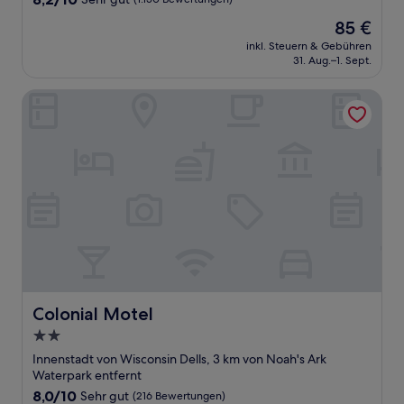
von
Der
85 €
10,
Preis
Sehr
inkl. Steuern & Gebühren
beträgt
31. Aug.–1. Sept.
gut,
85 €
(1.150
Bewertungen)
Colonial Motel
Colonial Motel
Colonial Motel
2.0-
Sterne-
Innenstadt von Wisconsin Dells, 3 km von Noah's Ark
Unterkunft
Waterpark entfernt
8.0
8,0/10
Sehr gut
(216 Bewertungen)