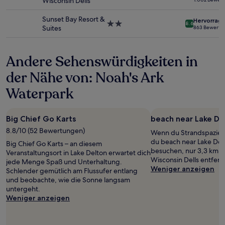
Wisconsin Dells
ändern.
Sterne-
Es
Unterkunft
Sunset Bay Resort &
Hervorrag
können
2.0-
8.6
Suites
863 Bewertu
zusätzliche
Sterne-
Bedingungen
Unterkunft
gelten.
Andere Sehenswürdigkeiten in
der Nähe von: Noah's Ark
Waterpark
Big Chief Go Karts
beach near Lake De
8.8/10 (52 Bewertungen)
Wenn du Strandspaziergä
du beach near Lake Del
Big Chief Go Karts – an diesem
besuchen, nur 3,3 km 
Veranstaltungsort in Lake Delton erwartet dich
Wisconsin Dells entfern
jede Menge Spaß und Unterhaltung.
Weniger anzeigen
Schlender gemütlich am Flussufer entlang
und beobachte, wie die Sonne langsam
untergeht.
Weniger anzeigen