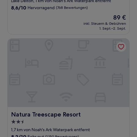
Lake Delton, 1 km von Noah's Ark Waterpark entfernt
Unterkunft
8.6
8,6/10
Hervorragend
(768 Bewertungen)
von
Der
89 €
10,
Preis
Hervorragend,
inkl. Steuern & Gebühren
beträgt
1. Sept.–2. Sept.
(768
89 €
Bewertungen)
Natura Treescape Resort
Natura Treescape Resort
Natura Treescape Resort
2.5-
Sterne-
1,7 km von Noah's Ark Waterpark entfernt
Unterkunft
8.2
8,2/10
Sehr gut
(1.150 Bewertungen)