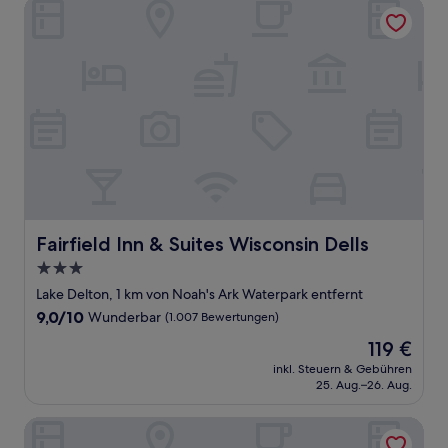
Fairfield Inn & Suites Wisconsin Dells
Fairfield Inn & Suites Wisconsin Dells
Fairfield Inn & Suites Wisconsin Dells
3.0-
Sterne-
Lake Delton, 1 km von Noah's Ark Waterpark entfernt
Unterkunft
9.0
9,0/10
Wunderbar
(1.007 Bewertungen)
von
Der
119 €
10,
Preis
Wunderbar,
inkl. Steuern & Gebühren
beträgt
25. Aug.–26. Aug.
(1.007
119 €
Bewertungen)
Sleep Inn & Suites Wisconsin Dells - Lake Delton