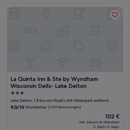
49 €
Bewertungen)
La Quinta Inn & Ste by Wyndham Wisconsin Dells- Lake De
La Quinta Inn & Ste by Wyndham Wisconsin Dells- Lake D
La Quinta Inn & Ste by Wyndham
Wisconsin Dells- Lake Delton
3.0-
Sterne-
Lake Delton, 1,8 km von Noah's Ark Waterpark entfernt
Unterkunft
9.0
9,0/10
Wunderbar
(1.035 Bewertungen)
von
Der
102 €
10,
Preis
Wunderbar,
inkl. Steuern & Gebühren
beträgt
2. Sept.–3. Sept.
(1.035