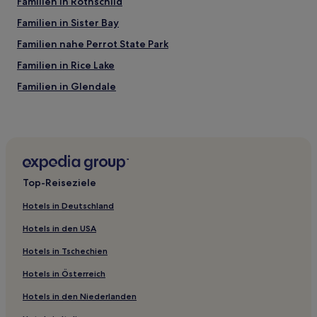
Familien in Rothschild
Familien in Sister Bay
Familien nahe Perrot State Park
Familien in Rice Lake
Familien in Glendale
Hotels mit Küchenzeile in Northwest Wisconsin
Günstige in Northwest Wisconsin
Günstige in Phillips
Hotels mit Parkplatz in Phillips
Top-Reiseziele
Günstige in Wisconsin Rapids
Hotels in Deutschland
Familien nahe Einkaufsstraße State Street
Hotels in den USA
Familien in Appleton
Hotels in Tschechien
Hotels mit Pool nahe Atwater Park & Beach
Hotels in Österreich
Hotels mit inbegriffenem Frühstück in Fort Atkinson
Hotels in den Niederlanden
Hotels mit Parkplatz in Wauwatosa