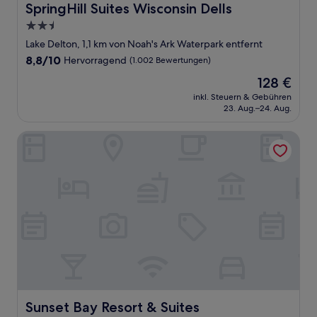
SpringHill Suites Wisconsin Dells
SpringHill Suites Wisconsin Dells
2.5-
Sterne-
Lake Delton, 1,1 km von Noah's Ark Waterpark entfernt
Unterkunft
8.8
8,8/10
Hervorragend
(1.002 Bewertungen)
von
Der
128 €
10,
Preis
Hervorragend,
inkl. Steuern & Gebühren
beträgt
23. Aug.–24. Aug.
(1.002
128 €
Bewertungen)
Sunset Bay Resort & Suites
Sunset Bay Resort & Suites
Sunset Bay Resort & Suites