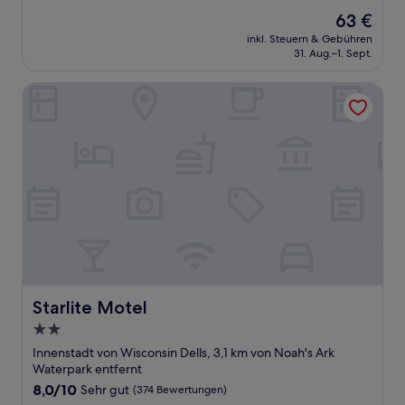
von
Der
63 €
10,
Preis
Sehr
inkl. Steuern & Gebühren
beträgt
31. Aug.–1. Sept.
gut,
63 €
(216
Bewertungen)
Starlite Motel
Starlite Motel
Starlite Motel
2.0-
Sterne-
Innenstadt von Wisconsin Dells, 3,1 km von Noah's Ark
Unterkunft
Waterpark entfernt
8.0
8,0/10
Sehr gut
(374 Bewertungen)
von