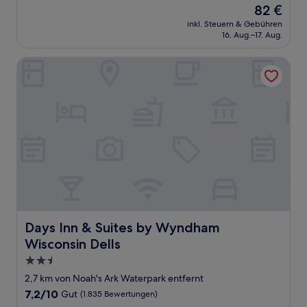
Der
82 €
10,
Preis
Sehr
inkl. Steuern & Gebühren
beträgt
16. Aug.–17. Aug.
gut,
82 €
(374
Bewertungen)
Days Inn & Suites by Wyndham Wisconsin Dells
Days Inn & Suites by Wyndham Wisconsin Dells
Days Inn & Suites by Wyndham
Wisconsin Dells
2.5-
Sterne-
2,7 km von Noah's Ark Waterpark entfernt
Unterkunft
7.2
7,2/10
Gut
(1.835 Bewertungen)
von