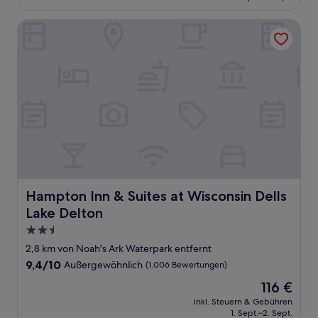
81 €
Bewertungen)
Hampton Inn & Suites at Wisconsin Dells Lake Delton
Hampton Inn & Suites at Wisconsin Dells Lake Delton
Hampton Inn & Suites at Wisconsin Dells
Lake Delton
2.5-
Sterne-
2,8 km von Noah's Ark Waterpark entfernt
Unterkunft
9.4
9,4/10
Außergewöhnlich
(1.006 Bewertungen)
von
Der
116 €
10,
Preis
Außergewöhnlich,
inkl. Steuern & Gebühren
beträgt
1. Sept.–2. Sept.
(1.006