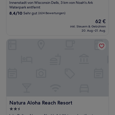
Sterne-
Innenstadt von Wisconsin Dells, 3 km von Noah's Ark
Unterkunft
Waterpark entfernt
8.4
8,4/10
Sehr gut
(624 Bewertungen)
von
Der
62 €
10,
Preis
Sehr
inkl. Steuern & Gebühren
beträgt
20. Aug.–21. Aug.
gut,
62 €
(624
Bewertungen)
Natura Aloha Reach Resort
Natura Aloha Reach Resort
Natura Aloha Reach Resort
2.5-
Sterne-