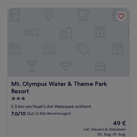
116 €
Bewertungen)
Mt. Olympus Water & Theme Park Resort
Mt. Olympus Water & Theme Park Resort
Mt. Olympus Water & Theme Park
Resort
3.0-
Sterne-
2,5 km von Noah's Ark Waterpark entfernt
Unterkunft
7.0
7,0/10
Gut
(2.866 Bewertungen)
von
Der
49 €
10,
Preis
Gut,
inkl. Steuern & Gebühren
beträgt
30. Aug.–31. Aug.
(2.866