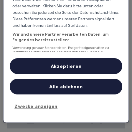
oder verwalten. Klicken Sie dazu bitte unten oder
Shamrock Motel
Shamrock Motel
besuchen Sie jederzeit die Seite der Datenschutzrichtlinie.
2.5-
Diese Präferenzen werden unseren Partnern signalisiert
Sterne-
und haben keinen Einfluss auf Surfdaten.
Lake Delton, 0,4 km von Noah's Ark Waterpark entfernt
Unterkunft
8.8
8,8/10
Hervorragend
(138 Bewertungen)
Wir und unsere Partner verarbeiten Daten, um
von
Folgendes bereitzustellen:
Der
155 €
10,
Preis
Hervorragend,
inkl. Steuern & Gebühren
Verwendung genauer Standortdaten. Endgeräteeigenschaften zur
beträgt
Identifikation aktiv abfragen. Speichern von oder Zugriff auf
31. Aug.–1. Sept.
(138
Informationen auf einem Endgerät. Personalisierte Werbung und
155 €
Bewertungen)
Inhalte, Messung von Werbeleistung und der Performance von Inhalten,
SpringHill Suites Wisconsin Dells
Zielgruppenforschung sowie Entwicklung und Verbesserung von
Akzeptieren
Angeboten.
Liste der Partner (Lieferanten)
Alle ablehnen
Zwecke anzeigen