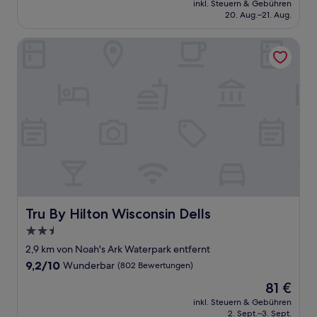
Außergewöhnlich,
inkl. Steuern & Gebühren
beträgt
20. Aug.–21. Aug.
(576
130 €
Bewertungen)
Tru By Hilton Wisconsin Dells
Tru By Hilton Wisconsin Dells
Tru By Hilton Wisconsin Dells
2.5-
Sterne-
2,9 km von Noah's Ark Waterpark entfernt
Unterkunft
9.2
9,2/10
Wunderbar
(802 Bewertungen)
von
Der
81 €
10,
Preis
Wunderbar,
inkl. Steuern & Gebühren
beträgt
2. Sept.–3. Sept.
(802