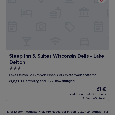
Sleep Inn & Suites Wisconsin Dells - Lake Delton
Sleep Inn & Suites Wisconsin Dells - Lake
Delton
2.5-
Sterne-
Lake Delton, 2,1 km von Noah's Ark Waterpark entfernt
Unterkunft
8.6
8,6/10
Hervorragend
(1.291 Bewertungen)
von
Der
61 €
10,
Preis
Hervorragend,
inkl. Steuern & Gebühren
beträgt
2. Sept.–3. Sept.
(1.291
61 €
Bewertungen)
Dies
Dies ist der niedrigste Preis pro Nacht, der in den letzten 24 Stunden für