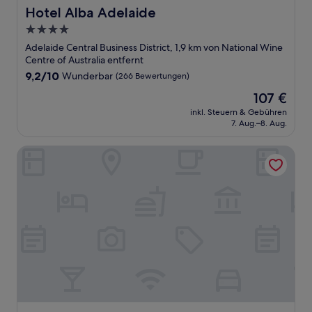
Hotel Alba Adelaide
Hotel Alba Adelaide
4.0-
Sterne-
Adelaide Central Business District, 1,9 km von National Wine
Unterkunft
Centre of Australia entfernt
9.2
9,2/10
Wunderbar
(266 Bewertungen)
von
Der
107 €
10,
Preis
Wunderbar,
inkl. Steuern & Gebühren
beträgt
7. Aug.–8. Aug.
(266
107 €
Bewertungen)
Adelaide Riviera Hotel