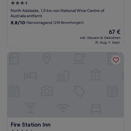
3.5-
Sterne-
North Adelaide, 1,5 km von National Wine Centre of
Unterkunft
Australia entfernt
8.8
8,8/10
Hervorragend
(218 Bewertungen)
von
Der
67 €
10,
Preis
Hervorragend,
inkl. Steuern & Gebühren
beträgt
31. Aug.–1. Sept.
(218
67 €
Bewertungen)
Fire Station Inn
Fire Station Inn
Fire Station Inn