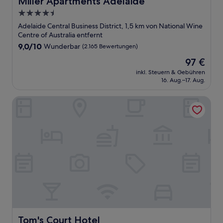
Miller Apartments Adelaide
4.5-
Sterne-
Adelaide Central Business District, 1,5 km von National Wine
Unterkunft
Centre of Australia entfernt
9.0
9,0/10
Wunderbar
(2.165 Bewertungen)
von
Der
97 €
10,
Preis
Wunderbar,
inkl. Steuern & Gebühren
beträgt
16. Aug.–17. Aug.
(2.165
97 €
Bewertungen)
Tom's Court Hotel
Tom's Court Hotel
Tom's Court Hotel