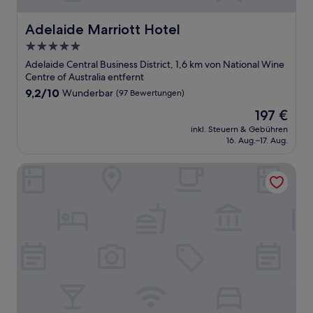
Adelaide Marriott Hotel
Adelaide Marriott Hotel
5.0-
Sterne-
Adelaide Central Business District, 1,6 km von National Wine
Unterkunft
Centre of Australia entfernt
9.2
9,2/10
Wunderbar
(97 Bewertungen)
von
Der
197 €
10,
Preis
Wunderbar,
inkl. Steuern & Gebühren
beträgt
16. Aug.–17. Aug.
(97
197 €
Bewertungen)
Avani Adelaide Residences