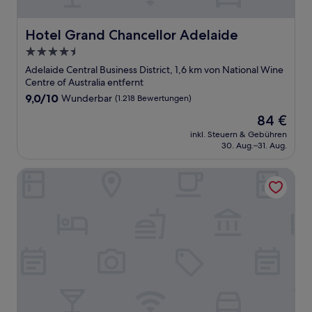
Hotel Grand Chancellor Adelaide
Hotel Grand Chancellor Adelaide
4.5-
Sterne-
Adelaide Central Business District, 1,6 km von National Wine
Unterkunft
Centre of Australia entfernt
9.0
9,0/10
Wunderbar
(1.218 Bewertungen)
von
Der
84 €
10,
Preis
Wunderbar,
inkl. Steuern & Gebühren
beträgt
30. Aug.–31. Aug.
(1.218
84 €
Bewertungen)
Adelaide Marriott Hotel