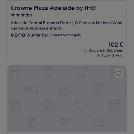
Crowne Plaza Adelaide by IHG
Crowne Plaza Adelaide by IHG
4.5-
Sterne-
Adelaide Central Business District, 0,7 km von National Wine
Unterkunft
Centre of Australia entfernt
9.0
9,0/10
Wunderbar
(904 Bewertungen)
von
Der
102 €
10,
Preis
Wunderbar,
inkl. Steuern & Gebühren
beträgt
9. Aug.–10. Aug.
(904
102 €
Bewertungen)
Hotel Alba Adelaide