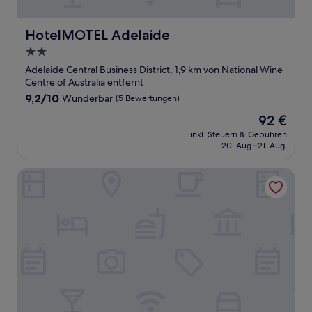
HotelMOTEL Adelaide
HotelMOTEL Adelaide
2.0-
Sterne-
Adelaide Central Business District, 1,9 km von National Wine
Unterkunft
Centre of Australia entfernt
9.2
9,2/10
Wunderbar
(5 Bewertungen)
von
Der
92 €
10,
Preis
Wunderbar,
inkl. Steuern & Gebühren
beträgt
20. Aug.–21. Aug.
(5
92 €
Bewertungen)
The Franklin Hotel