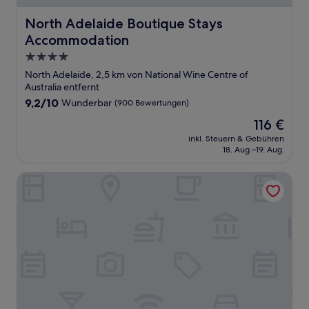
North Adelaide Boutique Stays Accommodation
North Adelaide Boutique Stays
Accommodation
4.0-
Sterne-
North Adelaide, 2,5 km von National Wine Centre of
Unterkunft
Australia entfernt
9.2
9,2/10
Wunderbar
(900 Bewertungen)
von
Der
116 €
10,
Preis
Wunderbar,
inkl. Steuern & Gebühren
beträgt
18. Aug.–19. Aug.
(900
116 €
Bewertungen)
Hotel Grand Chancellor Adelaide