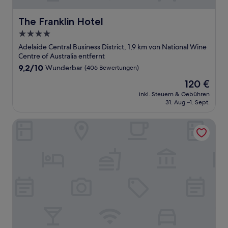
The Franklin Hotel
The Franklin Hotel
4.0-
Sterne-
Adelaide Central Business District, 1,9 km von National Wine
Unterkunft
Centre of Australia entfernt
9.2
9,2/10
Wunderbar
(406 Bewertungen)
von
Der
120 €
10,
Preis
Wunderbar,
inkl. Steuern & Gebühren
beträgt
31. Aug.–1. Sept.
(406
120 €
Bewertungen)
North Adelaide Boutique Stays Accommodation