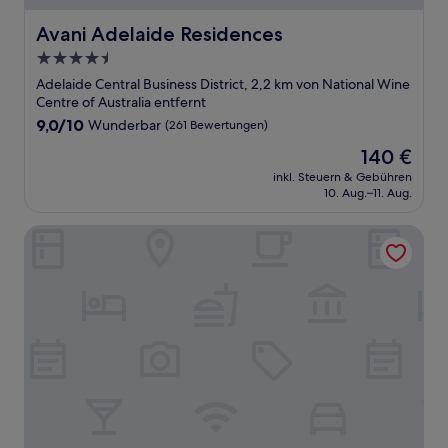
Avani Adelaide Residences
Avani Adelaide Residences
4.5-
Sterne-
Adelaide Central Business District, 2,2 km von National Wine
Unterkunft
Centre of Australia entfernt
9.0
9,0/10
Wunderbar
(261 Bewertungen)
von
Der
140 €
10,
Preis
Wunderbar,
inkl. Steuern & Gebühren
beträgt
10. Aug.–11. Aug.
(261
140 €
Bewertungen)
Crowne Plaza Adelaide by IHG