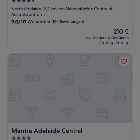
4.5-
Sterne-
North Adelaide, 2,2 km von National Wine Centre of
Unterkunft
Australia entfernt
9.0
9,0/10
Wunderbar
(104 Bewertungen)
von
Der
210 €
10,
Preis
Wunderbar,
inkl. Steuern & Gebühren
beträgt
20. Aug.–21. Aug.
(104
210 €
Bewertungen)
Mantra Adelaide Central
Mantra Adelaide Central
Mantra Adelaide Central
4.0-