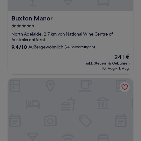
Buxton Manor
Buxton Manor
4.5-
Sterne-
North Adelaide, 2,7 km von National Wine Centre of
Unterkunft
Australia entfernt
9.4
9,4/10
Außergewöhnlich
(74 Bewertungen)
von
Der
241 €
10,
Preis
Außergewöhnlich,
inkl. Steuern & Gebühren
beträgt
10. Aug.–11. Aug.
(74
241 €
Bewertungen)
HotelMOTEL Adelaide