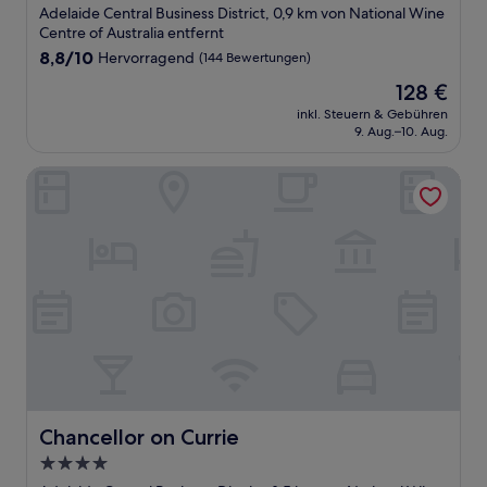
Sterne-
Adelaide Central Business District, 0,9 km von National Wine
Unterkunft
Centre of Australia entfernt
8.8
8,8/10
Hervorragend
(144 Bewertungen)
von
Der
128 €
10,
Preis
Hervorragend,
inkl. Steuern & Gebühren
beträgt
9. Aug.–10. Aug.
(144
128 €
Bewertungen)
Chancellor on Currie
Chancellor on Currie
Chancellor on Currie
4.0-