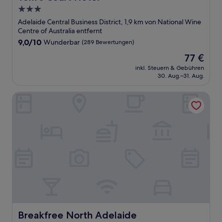
3.0-
Sterne-
Adelaide Central Business District, 1,9 km von National Wine
Unterkunft
Centre of Australia entfernt
9.0
9,0/10
Wunderbar
(289 Bewertungen)
von
Der
77 €
10,
Preis
Wunderbar,
inkl. Steuern & Gebühren
beträgt
30. Aug.–31. Aug.
(289
77 €
Bewertungen)
Breakfree North Adelaide
Breakfree North Adelaide
Breakfree North Adelaide