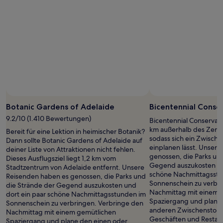
Botanic Gardens of Adelaide
Bicentennial Conse
9.2/10 (1.410 Bewertungen)
Bicentennial Conservato
km außerhalb des Zent
Bereit für eine Lektion in heimischer Botanik?
sodass sich ein Zwisch
Dann sollte Botanic Gardens of Adelaide auf
einplanen lässt. Unser
deiner Liste von Attraktionen nicht fehlen.
genossen, die Parks un
Dieses Ausflugsziel liegt 1,2 km vom
Gegend auszukosten un
Stadtzentrum von Adelaide entfernt. Unsere
schöne Nachmittagsst
Reisenden haben es genossen, die Parks und
Sonnenschein zu verbr
die Strände der Gegend auszukosten und
Nachmittag mit einem 
dort ein paar schöne Nachmittagsstunden im
Spaziergang und plane
Sonnenschein zu verbringen. Verbringe den
anderen Zwischenstopp 
Nachmittag mit einem gemütlichen
Geschäften und Restaura
Spaziergang und plane den einen oder