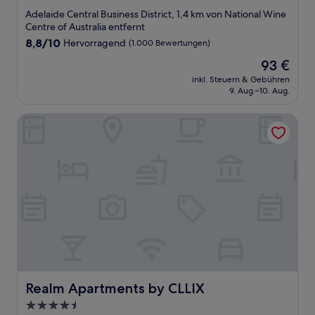
Sterne-
Adelaide Central Business District, 1,4 km von National Wine
Unterkunft
Centre of Australia entfernt
8.8
8,8/10
Hervorragend
(1.000 Bewertungen)
von
Der
93 €
10,
Preis
Hervorragend,
inkl. Steuern & Gebühren
beträgt
9. Aug.–10. Aug.
(1.000
93 €
Bewertungen)
Realm Apartments by CLLIX
Realm Apartments by CLLIX
Realm Apartments by CLLIX
4.5-