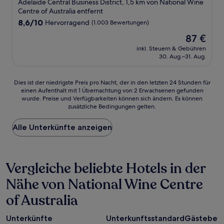
Sterne-
Adelaide Central Business District, 1,5 km von National Wine
Unterkunft
Centre of Australia entfernt
8.6
8,6/10
Hervorragend
(1.003 Bewertungen)
von
Der
87 €
10,
Preis
Hervorragend,
inkl. Steuern & Gebühren
beträgt
30. Aug.–31. Aug.
(1.003
87 €
Bewertungen)
Dies
Dies ist der niedrigste Preis pro Nacht, der in den letzten 24 Stunden für
einen Aufenthalt mit 1 Übernachtung von 2 Erwachsenen gefunden
ist
wurde. Preise und Verfügbarkeiten können sich ändern. Es können
der
zusätzliche Bedingungen gelten.
niedrigste
Preis
Alle Unterkünfte anzeigen
pro
Nacht,
der
in
Vergleiche beliebte Hotels in der
den
letzten
Nähe von National Wine Centre
24 Stunden
für
of Australia
einen
Aufenthalt
mit
Unterkünfte
Unterkunftsstandard
Gästebew