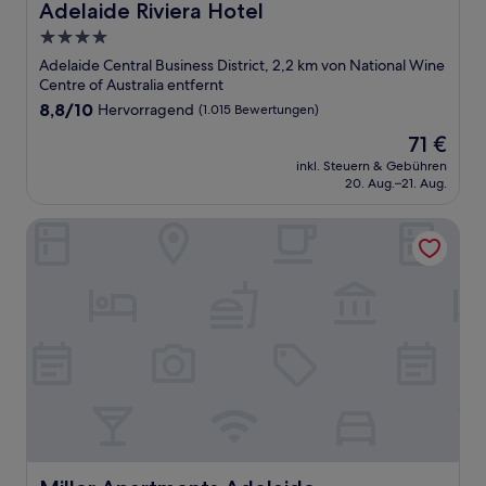
Adelaide Riviera Hotel
Adelaide Riviera Hotel
4.0-
Sterne-
Adelaide Central Business District, 2,2 km von National Wine
Unterkunft
Centre of Australia entfernt
8.8
8,8/10
Hervorragend
(1.015 Bewertungen)
von
Der
71 €
10,
Preis
Hervorragend,
inkl. Steuern & Gebühren
beträgt
20. Aug.–21. Aug.
(1.015
71 €
Bewertungen)
Miller Apartments Adelaide
Miller Apartments Adelaide