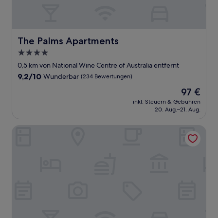
The Palms Apartments
The Palms Apartments
4.0-
Sterne-
0,5 km von National Wine Centre of Australia entfernt
Unterkunft
9.2
9,2/10
Wunderbar
(234 Bewertungen)
von
Der
97 €
10,
Preis
Wunderbar,
inkl. Steuern & Gebühren
beträgt
20. Aug.–21. Aug.
(234
97 €
Bewertungen)
Buxton Manor