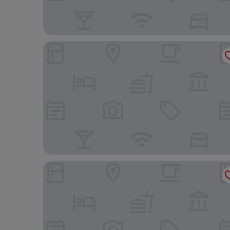
Wuyishan Ancient Street No.3 Tea Inn
Xi He Yuan