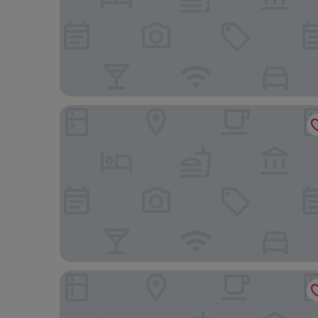
Wuyishan Hike Tea House Inn
Soffy Villa Hotel Wuyishan