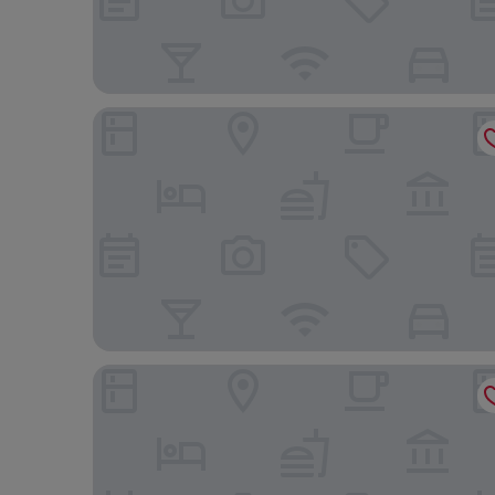
C&D Resort Wuyishan
Dahongpao Resort Wuyi Mountain