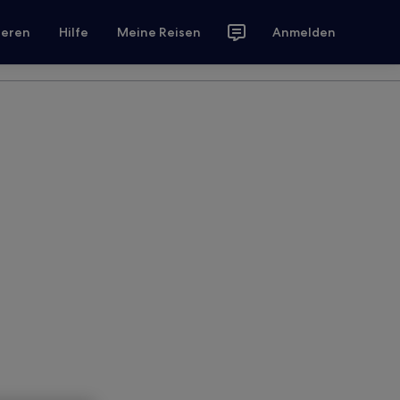
ieren
Hilfe
Meine Reisen
Anmelden