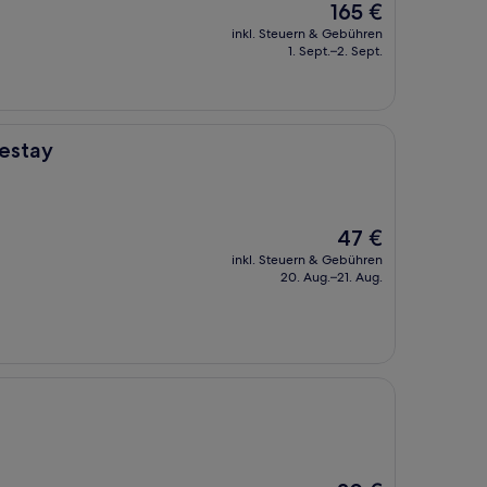
Der
165 €
Preis
inkl. Steuern & Gebühren
beträgt
1. Sept.–2. Sept.
165 €
mestay
Der
47 €
Preis
inkl. Steuern & Gebühren
beträgt
20. Aug.–21. Aug.
47 €
Der