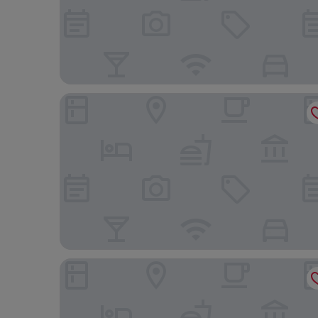
Wuyishan Qianyishanshe Villa
Huacai Hotel