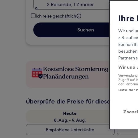
2 Reisende, 1 Zimmer
Ihre
Ich reise geschäftlich
Suchen
Wir und u
z.B. auf 
können Ihr
besuchen S
Partnern s
Wir und 
Kostenlose Stornierung bei
Planänderungen
Verwendung g
Zugriff auf 
der Perform
Liste der 
Überprüfe die Preise für diese Daten
Zwec
Heute
8. Aug. - 9. Aug.
Empfohlene Unterkünfte