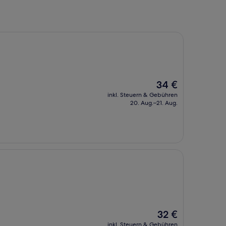
Der
34 €
Preis
inkl. Steuern & Gebühren
beträgt
20. Aug.–21. Aug.
34 €
Der
32 €
Preis
inkl. Steuern & Gebühren