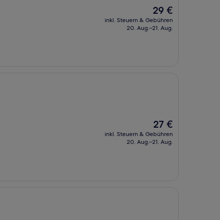
Der
29 €
Preis
inkl. Steuern & Gebühren
beträgt
20. Aug.–21. Aug.
29 €
Der
27 €
Preis
inkl. Steuern & Gebühren
beträgt
20. Aug.–21. Aug.
27 €