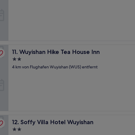
Unterkunft
Wuyishan Hike Tea House Inn
11. Wuyishan Hike Tea House Inn
2.0-
Sterne-
4 km von Flughafen Wuyishan (WUS) entfernt
Unterkunft
Soffy Villa Hotel Wuyishan
12. Soffy Villa Hotel Wuyishan
2.0-