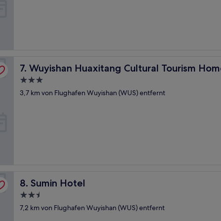
10,
Außergewöhnlich,
(4
Bewertungen)
Wuyishan Huaxitang Cultural Tourism Homestay
7. Wuyishan Huaxitang Cultural Tourism Ho
3.0-
Sterne-
3,7 km von Flughafen Wuyishan (WUS) entfernt
Unterkunft
Sumin Hotel
8. Sumin Hotel
2.5-
Sterne-
7,2 km von Flughafen Wuyishan (WUS) entfernt
Unterkunft