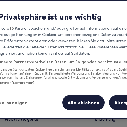
 Privatsphäre ist uns wichtig
nsere
16
Partner speichern und/ oder greifen auf Informationen auf ein
eindeutige Kennungen in Cookies, um personenbezogene Daten zu verarb
e Präferenzen akzeptieren oder verwalten. Klicken Sie dazu bitte unten
ie jederzeit die Seite der Datenschutzrichtlinie. Diese Präferenzen we
ignalisiert und haben keinen Einfluss auf Surfdaten.
unsere Partner verarbeiten Daten, um Folgendes bereitzustelle
Verdiene Prämien für jede
wahrgenommene Übernachtung
enauer Standortdaten. Endgeräteeigenschaften zur Identifikation aktiv abfragen. Spei
Informationen auf einem Endgerät. Personalisierte Werbung und Inhalte, Messung von We
ance von Inhalten, Zielgruppenforschung sowie Entwicklung und Verbesserung von Ange
Partner (Lieferanten)
ke anzeigen
Alle ablehnen
Akze
Morgen
Nächstes Wochenend
9. Aug. - 10. Aug.
14. Aug. - 16. Aug.
Preis (aufsteigend)
Entfernung