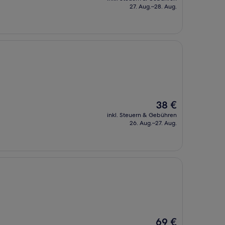
beträgt
27. Aug.–28. Aug.
32 €
Der
38 €
Preis
inkl. Steuern & Gebühren
beträgt
26. Aug.–27. Aug.
38 €
Der
69 €