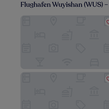
Flughafen Wuyishan (WUS) –
Yueming Xiaoyuan Hostel
Wuyishan Old Street Hill Lodge