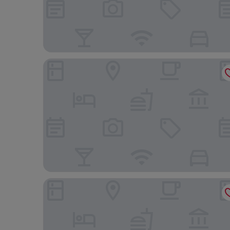
Wuyishan Huaxitang Cultural Tourism Homestay
Sumin Hotel