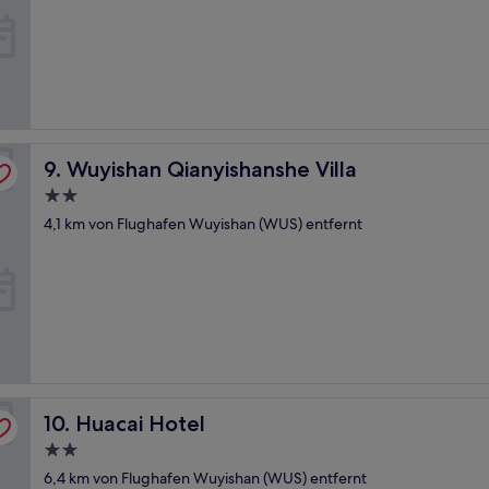
Wuyishan Qianyishanshe Villa
9. Wuyishan Qianyishanshe Villa
2.0-
Sterne-
4,1 km von Flughafen Wuyishan (WUS) entfernt
Unterkunft
Huacai Hotel
10. Huacai Hotel
2.0-
Sterne-
6,4 km von Flughafen Wuyishan (WUS) entfernt