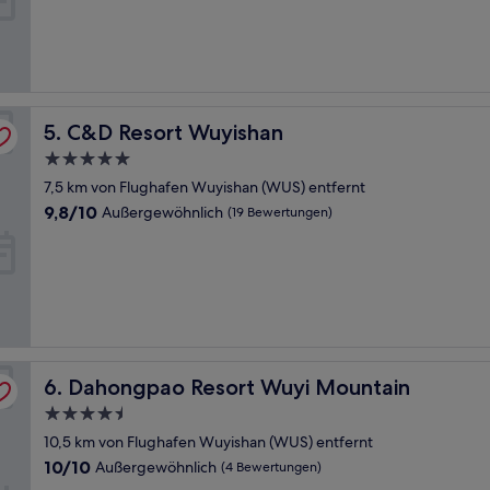
Wunderbar,
(2
Bewertungen)
C&D Resort Wuyishan
5. C&D Resort Wuyishan
5.0-
Sterne-
7,5 km von Flughafen Wuyishan (WUS) entfernt
Unterkunft
9.8
9,8/10
Außergewöhnlich
(19 Bewertungen)
von
10,
Außergewöhnlich,
(19
Bewertungen)
Dahongpao Resort Wuyi Mountain
6. Dahongpao Resort Wuyi Mountain
4.5-
Sterne-
10,5 km von Flughafen Wuyishan (WUS) entfernt
Unterkunft
10.0
10/10
Außergewöhnlich
(4 Bewertungen)
von