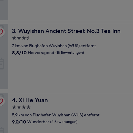
(6
Bewertungen)
Wuyishan Ancient Street No.3 Tea Inn
3. Wuyishan Ancient Street No.3 Tea Inn
3.5-
Sterne-
7 km von Flughafen Wuyishan (WUS) entfernt
Unterkunft
8.8
8,8/10
Hervorragend
(18 Bewertungen)
von
10,
Hervorragend,
(18
Bewertungen)
Xi He Yuan
4. Xi He Yuan
4.0-
Sterne-
5,9 km von Flughafen Wuyishan (WUS) entfernt
Unterkunft
9.0
9,0/10
Wunderbar
(2 Bewertungen)
von
10,