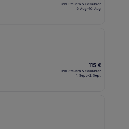
Preis
inkl. Steuern & Gebühren
beträgt
9. Aug.–10. Aug.
69 €
Der
115 €
Preis
inkl. Steuern & Gebühren
beträgt
1. Sept.–2. Sept.
115 €