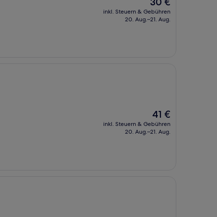
30 €
Preis
inkl. Steuern & Gebühren
beträgt
20. Aug.–21. Aug.
30 €
Der
41 €
Preis
inkl. Steuern & Gebühren
beträgt
20. Aug.–21. Aug.
41 €