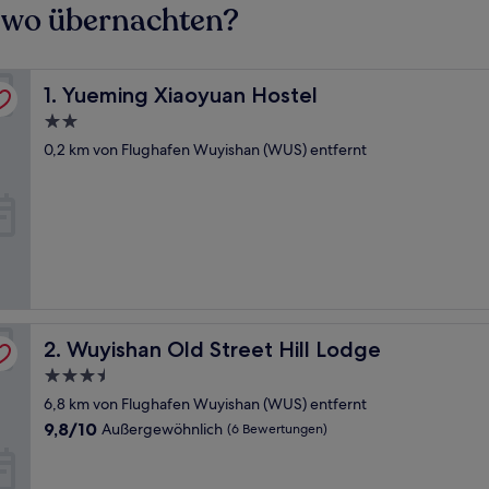
 wo übernachten?
Yueming Xiaoyuan Hostel
1. Yueming Xiaoyuan Hostel
2.0-
Sterne-
0,2 km von Flughafen Wuyishan (WUS) entfernt
Unterkunft
Wuyishan Old Street Hill Lodge
2. Wuyishan Old Street Hill Lodge
3.5-
Sterne-
6,8 km von Flughafen Wuyishan (WUS) entfernt
Unterkunft
9.8
9,8/10
Außergewöhnlich
(6 Bewertungen)
von
10,
Außergewöhnlich,