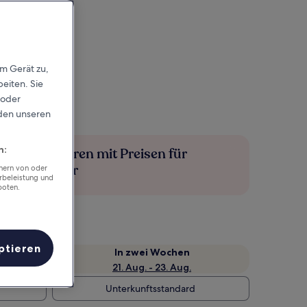
em Gerät zu,
eiten. Sie
 oder
rden unseren
n:
Mehr sparen mit Preisen für
Mitglieder
chern von oder
rbeleistung und
boten.
ptieren
e
In zwei Wochen
21. Aug. - 23. Aug.
Unterkunftsstandard