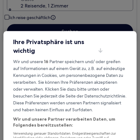
2 Reisende, 1 Zimmer
Ich reise geschäftlich
Suchen
Ihre Privatsphäre ist uns
wichtig
Kostenlose Stornierung bei
Wir und unsere
16
Partner speichern und/ oder greifen
Planänderungen
auf Informationen auf einem Gerät zu, z.B. auf eindeutige
Kennungen in Cookies, um personenbezogene Daten zu
Verdiene Prämien für jede
verarbeiten. Sie können Ihre Präferenzen akzeptieren
wahrgenommene Übernachtung
oder verwalten. Klicken Sie dazu bitte unten oder
besuchen Sie jederzeit die Seite der Datenschutzrichtlinie.
Mehr sparen mit Preisen für Mitglieder
Diese Präferenzen werden unseren Partnern signalisiert
und haben keinen Einfluss auf Surfdaten.
Wir und unsere Partner verarbeiten Daten, um
Folgendes bereitzustellen:
Überprüfe die Preise für diese Daten
Verwendung genauer Standortdaten. Endgeräteeigenschaften zur
Identifikation aktiv abfragen. Speichern von oder Zugriff auf