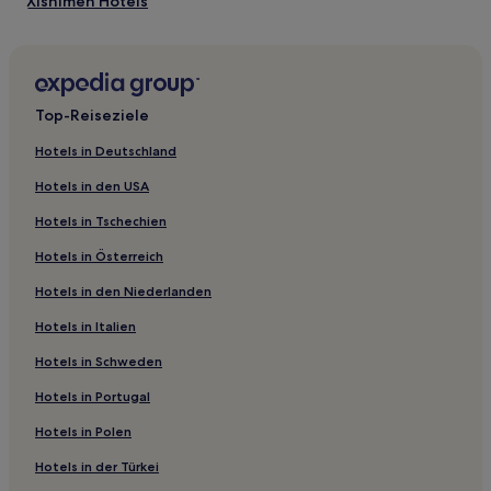
gelten.
Xishimen Hotels
Hotels nahe Yanqing Tempel
Heshun Hotels
Hotels nahe Diji-Stadt
Top-Reiseziele
Hotels nahe Tashui-Fluss-Stätte
Hotels in Deutschland
Hongdong Hotels
Hotels in den USA
Hotels nahe Guoyu-Altes-Dorf
Hotels in Tschechien
Jiaocheng Hotels
Hotels in Österreich
Hotels nahe Dongfeng Bühne
Hotels in den Niederlanden
Qinyuan Hotels
Hotels in Italien
Taigu Hotels
Shanxi: Hotels
Hotels in Schweden
Wenshui Kreis Hotels
Hotels in Portugal
Hotels nahe Linfen Jin Alte Stadt Ruinen
Hotels in Polen
Hotels nahe Wangjia Dayuan
Hotels in der Türkei