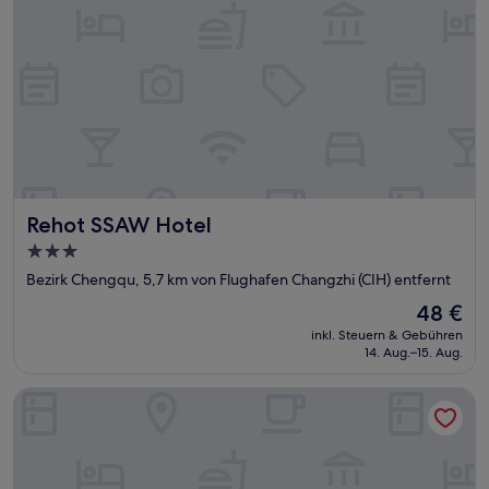
Rehot SSAW Hotel
Rehot SSAW Hotel
3.0-
Sterne-
Bezirk Chengqu, 5,7 km von Flughafen Changzhi (CIH) entfernt
Unterkunft
Der
48 €
Preis
inkl. Steuern & Gebühren
beträgt
14. Aug.–15. Aug.
48 €
The Odeon Hotel Americano