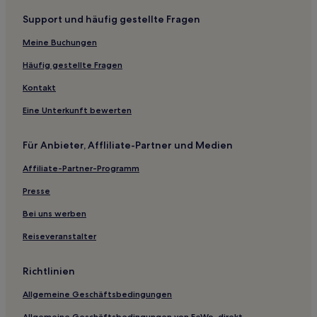
Hotels nahe Xiangfen Statuenmonument
Support und häufig gestellte Fragen
Yangcheng Hotels
Meine Buchungen
Fenyang Hotels
Stadtbezirk Jinyuan: Hotels
Häufig gestellte Fragen
Huguan Hotels
Kontakt
Wenshui Hotels
Eine Unterkunft bewerten
Qingxu Hotels
Für Anbieter, Affliliate-Partner und Medien
Gaoyangzhen Hotels
Affiliate-Partner-Programm
Shanghetou Hotels
Presse
Hotels nahe Schwarzer Drachen-Teich
Hotels nahe Fozi-Berg
Bei uns werben
Jiexiu Hotels
Reiseveranstalter
Günstige in Xiaodian Bezirk
Richtlinien
Günstige in Yangquan
Allgemeine Geschäftsbedingungen
Günstige in Shanxi
Allgemeine Geschäftsbedingungen von FeWo-direkt