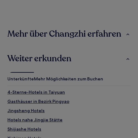
der
in
den
letzten
24 Stunden
Mehr über Changzhi erfahren
für
einen
Aufenthalt
mit
1 Übernachtung
Weiter erkunden
von
2 Erwachsenen
gefunden
wurde.
Unterkünfte
Mehr Möglichkeiten zum Buchen
Preise
und
4-Sterne-Hotels in Taiyuan
Verfügbarkeiten
können
Gasthäuser in Bezirk Pingyao
sich
ändern.
Jingsheng Hotels
Es
Hotels nahe Jingjie Stätte
können
zusätzliche
Shijiashe Hotels
Bedingungen