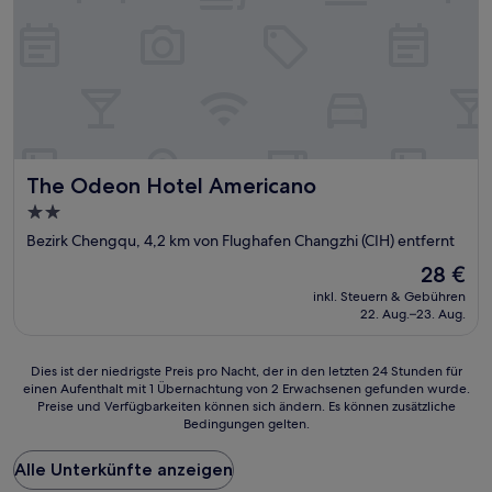
The Odeon Hotel Americano
The Odeon Hotel Americano
2.0-
Sterne-
Bezirk Chengqu, 4,2 km von Flughafen Changzhi (CIH) entfernt
Unterkunft
Der
28 €
Preis
inkl. Steuern & Gebühren
beträgt
22. Aug.–23. Aug.
28 €
Dies
Dies ist der niedrigste Preis pro Nacht, der in den letzten 24 Stunden für
einen Aufenthalt mit 1 Übernachtung von 2 Erwachsenen gefunden wurde.
ist
Preise und Verfügbarkeiten können sich ändern. Es können zusätzliche
der
Bedingungen gelten.
niedrigste
Preis
Alle Unterkünfte anzeigen
pro
Nacht,