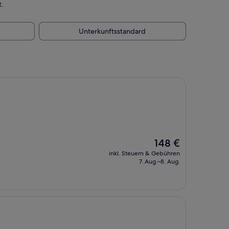
t.
Unterkunftsstandard
Der
148 €
Preis
inkl. Steuern & Gebühren
beträgt
7. Aug.–8. Aug.
148 €