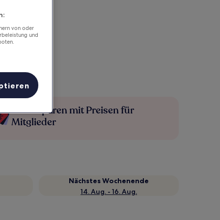
n:
chern von oder
rbeleistung und
boten.
ptieren
Mehr sparen mit Preisen für
Mitglieder
Nächstes Wochenende
14. Aug. - 16. Aug.