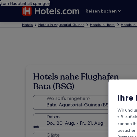
Zum Hauptinhalt springen
Reisen buchen
Hotels
Hotels in Äquatorial-Guinea
Hotels in Litoral
Hotels in 
Hotels nahe Flughafen
Bata (BSG)
Ihre
Wo soll’s hingehen?
Wir und u
Daten
z.B. auf 
Do., 20. Aug. - Fr., 21. Aug.
können Ihr
besuchen S
Gäste
Partnern s