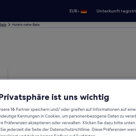
•
EUR
Unterkunft registr
Bata
Hotels nahe Bata
 Privatsphäre ist uns wichtig
nsere
16
Partner speichern und/ oder greifen auf Informationen auf ein
eindeutige Kennungen in Cookies, um personenbezogene Daten zu verarb
e Präferenzen akzeptieren oder verwalten. Klicken Sie dazu bitte unten
ie jederzeit die Seite der Datenschutzrichtlinie. Diese Präferenzen we
ignalisiert und haben keinen Einfluss auf Surfdaten.