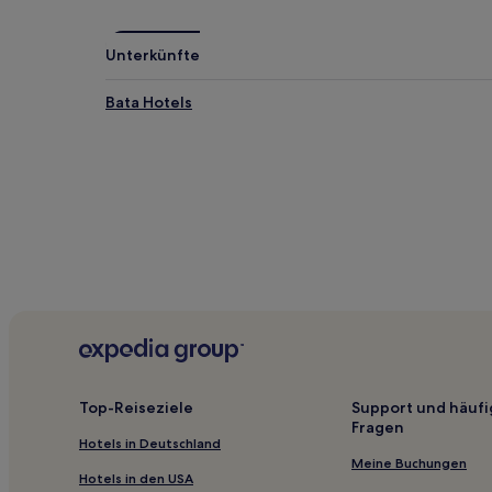
mit
1 Übernachtung
von
Unterkünfte
2 Erwachsenen
gefunden
Bata Hotels
wurde.
Preise
und
Verfügbarkeiten
können
sich
ändern.
Es
können
zusätzliche
Bedingungen
gelten.
Top-Reiseziele
Support und häufi
Fragen
Hotels in Deutschland
Meine Buchungen
Hotels in den USA