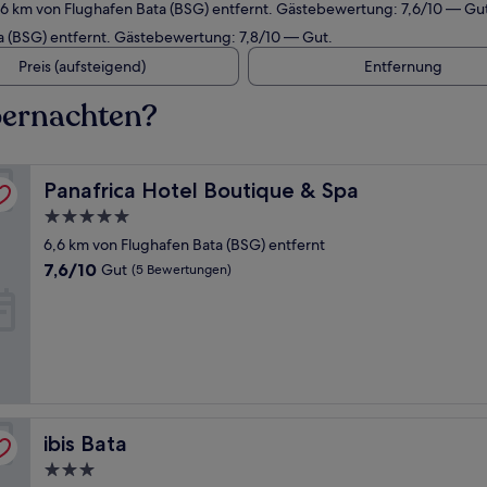
,6 km von Flughafen Bata (BSG) entfernt. Gästebewertung: 7,6/10 — Gu
a (BSG) entfernt. Gästebewertung: 7,8/10 — Gut.
Preis (aufsteigend)
Entfernung
bernachten?
Panafrica Hotel Boutique & Spa
Panafrica Hotel Boutique & Spa
5.0-
Sterne-
6,6 km von Flughafen Bata (BSG) entfernt
Unterkunft
7.6
7,6/10
Gut
(5 Bewertungen)
von
10,
Gut,
(5
Bewertungen)
ibis Bata
ibis Bata
3.0-