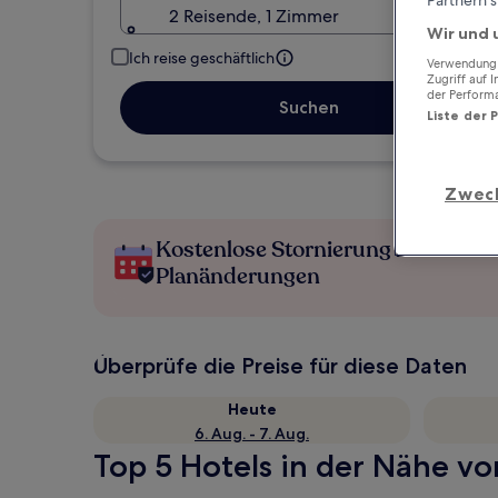
2 Reisende, 1 Zimmer
Wir und 
Ich reise geschäftlich
Verwendung g
Zugriff auf 
der Perform
Suchen
Liste der 
Zwec
Kostenlose Stornierung bei
Planänderungen
Überprüfe die Preise für diese Daten
Heute
6. Aug. - 7. Aug.
Top 5 Hotels in der Nähe vo