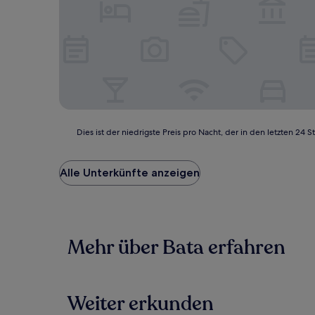
Dies
Dies ist der niedrigste Preis pro Nacht, der in den letzten 
ist
der
niedrigste
Alle Unterkünfte anzeigen
Preis
pro
Nacht,
der
in
Mehr über Bata erfahren
den
letzten
24 Stunden
für
einen
Weiter erkunden
Aufenthalt