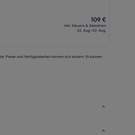
Der
109 €
Preis
inkl. Steuern & Gebühren
beträgt
22. Aug.–23. Aug.
109 €
rde. Preise und Verfügbarkeiten können sich ändern. Es können