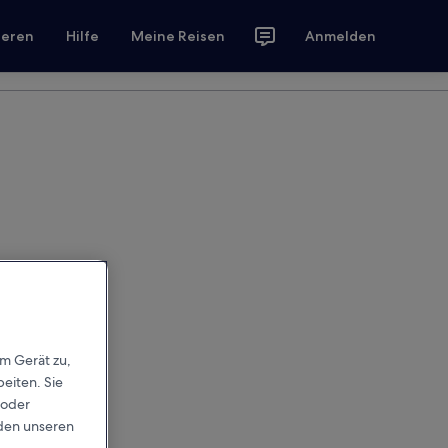
ieren
Hilfe
Meine Reisen
Anmelden
em Gerät zu,
eiten. Sie
 oder
rden unseren