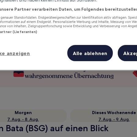
unsere Partner verarbeiten Daten, um Folgendes bereitzustelle
enauer Standortdaten. Endgeräteeigenschaften zur Identifikation aktiv abfragen. Spei
Informationen auf einem Endgerät. Personalisierte Werbung und Inhalte, Messung von We
ance von Inhalten, Zielgruppenforschung sowie Entwicklung und Verbesserung von Ange
Partner (Lieferanten)
ke anzeigen
Alle ablehnen
Akze
Verdiene Prämien für jede
wahrgenommene Übernachtung
Morgen
Dieses Wochenende
7. Aug. - 8. Aug.
7. Aug. - 9. Aug.
n Bata (BSG) auf einen Blick