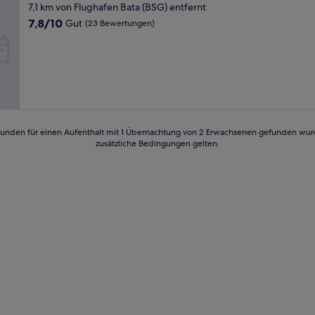
Sterne-
7,1 km von Flughafen Bata (BSG) entfernt
Unterkunft
7.8
7,8/10
Gut
(23 Bewertungen)
von
10,
Gut,
(23
Bewertungen)
24 Stunden für einen Aufenthalt mit 1 Übernachtung von 2 Erwachsenen gefunden wu
zusätzliche Bedingungen gelten.