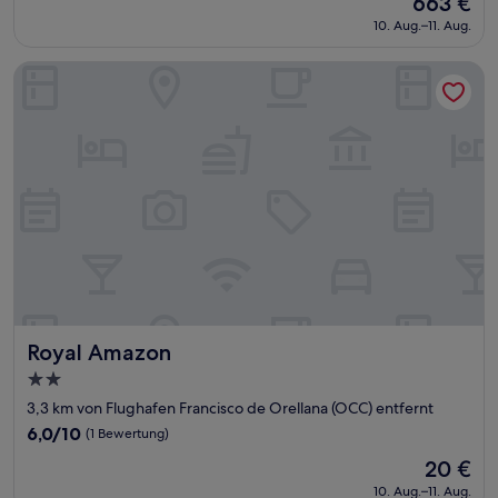
663 €
10,
Preis
Sehr
10. Aug.–11. Aug.
beträgt
gut,
663 €
(10
Royal Amazon
Bewertungen)
Royal Amazon
Royal Amazon
2.0-
Sterne-
3,3 km von Flughafen Francisco de Orellana (OCC) entfernt
Unterkunft
6.0
6,0/10
(1 Bewertung)
von
Der
20 €
10,
Preis
(1
10. Aug.–11. Aug.