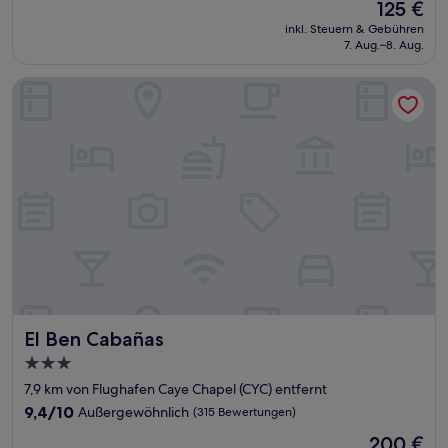
Der
125 €
10,
Preis
Hervorragend,
inkl. Steuern & Gebühren
beträgt
7. Aug.–8. Aug.
(6
125 €
Bewertungen)
El Ben Cabañas
El Ben Cabañas
El Ben Cabañas
3.0-
Sterne-
7,9 km von Flughafen Caye Chapel (CYC) entfernt
Unterkunft
9.4
9,4/10
Außergewöhnlich
(315 Bewertungen)
von
Der
200 €
10,