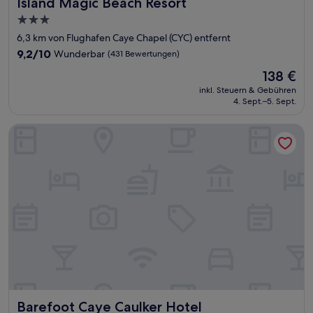
Island Magic Beach Resort
Island Magic Beach Resort
3.0-
Sterne-
6,3 km von Flughafen Caye Chapel (CYC) entfernt
Unterkunft
9.2
9,2/10
Wunderbar
(431 Bewertungen)
von
Der
138 €
10,
Preis
Wunderbar,
inkl. Steuern & Gebühren
beträgt
4. Sept.–5. Sept.
(431
138 €
Bewertungen)
Barefoot Caye Caulker Hotel
Barefoot Caye Caulker Hotel
Barefoot Caye Caulker Hotel