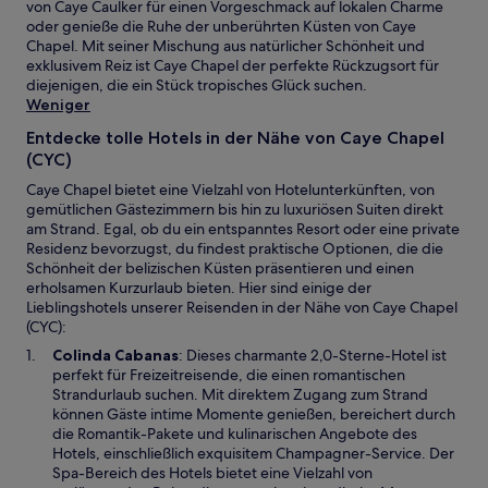
von Caye Caulker für einen Vorgeschmack auf lokalen Charme
oder genieße die Ruhe der unberührten Küsten von Caye
Chapel. Mit seiner Mischung aus natürlicher Schönheit und
exklusivem Reiz ist Caye Chapel der perfekte Rückzugsort für
diejenigen, die ein Stück tropisches Glück suchen.
Weniger
Entdecke tolle Hotels in der Nähe von Caye Chapel
(CYC)
Caye Chapel bietet eine Vielzahl von Hotelunterkünften, von
gemütlichen Gästezimmern bis hin zu luxuriösen Suiten direkt
am Strand. Egal, ob du ein entspanntes Resort oder eine private
Residenz bevorzugst, du findest praktische Optionen, die die
Schönheit der belizischen Küsten präsentieren und einen
erholsamen Kurzurlaub bieten. Hier sind einige der
Lieblingshotels unserer Reisenden in der Nähe von Caye Chapel
(CYC):
W
Colinda Cabanas
: Dieses charmante 2,0-Sterne-Hotel ist
i
perfekt für Freizeitreisende, die einen romantischen
r
Strandurlaub suchen. Mit direktem Zugang zum Strand
d
können Gäste intime Momente genießen, bereichert durch
i
die Romantik-Pakete und kulinarischen Angebote des
n
Hotels, einschließlich exquisitem Champagner-Service. Der
e
Spa-Bereich des Hotels bietet eine Vielzahl von