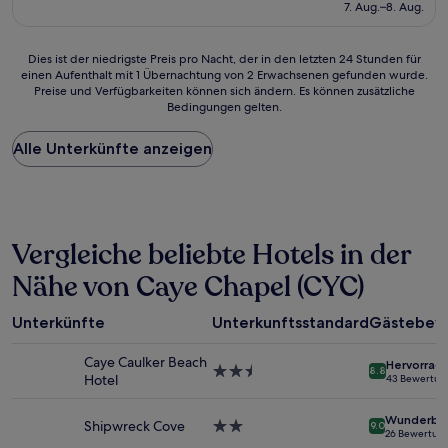
beträgt
7. Aug.–8. Aug.
(40
184 €
Bewertungen)
Dies
Dies ist der niedrigste Preis pro Nacht, der in den letzten 24 Stunden für
einen Aufenthalt mit 1 Übernachtung von 2 Erwachsenen gefunden wurde.
ist
Preise und Verfügbarkeiten können sich ändern. Es können zusätzliche
der
Bedingungen gelten.
niedrigste
Preis
Alle Unterkünfte anzeigen
pro
Nacht,
der
in
den
letzten
Vergleiche beliebte Hotels in der
24 Stunden
für
Nähe von Caye Chapel (CYC)
einen
Aufenthalt
Unterkünfte
Unterkunftsstandard
Gästebew
mit
1 Übernachtung
Caye Caulker Beach
von
Hervorrag
2.5-
8.8
Hotel
43 Bewertun
2 Erwachsenen
Sterne-
gefunden
Unterkunft
wurde.
Wunderba
Shipwreck Cove
2.0-
9.0
26 Bewertun
Preise
Sterne-