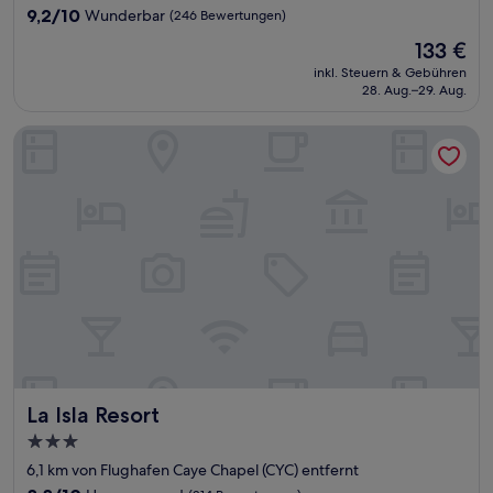
Unterkunft
9.2
9,2/10
Wunderbar
(246 Bewertungen)
von
Der
133 €
10,
Preis
Wunderbar,
inkl. Steuern & Gebühren
beträgt
28. Aug.–29. Aug.
(246
133 €
Bewertungen)
La Isla Resort
La Isla Resort
La Isla Resort
3.0-
Sterne-
6,1 km von Flughafen Caye Chapel (CYC) entfernt
Unterkunft
8.8