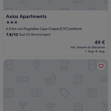
Axios Apartments
Axios Apartments
3.0-
Sterne-
6,5 km von Flughafen Caye Chapel (CYC) entfernt
Unterkunft
7.8
7,8/10
Gut
(22 Bewertungen)
von
Der
49 €
10,
Preis
Gut,
inkl. Steuern & Gebühren
beträgt
7. Aug.–8. Aug.
(22
49 €
Bewertungen)
Tropical Paradise Hotel