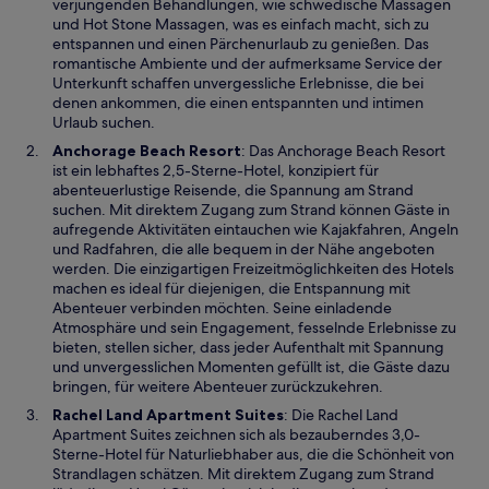
i
verjüngenden Behandlungen, wie schwedische Massagen
n
und Hot Stone Massagen, was es einfach macht, sich zu
e
entspannen und einen Pärchenurlaub zu genießen. Das
m
romantische Ambiente und der aufmerksame Service der
n
Unterkunft schaffen unvergessliche Erlebnisse, die bei
e
denen ankommen, die einen entspannten und intimen
u
Urlaub suchen.
e
W
Anchorage Beach Resort
: Das Anchorage Beach Resort
n
i
ist ein lebhaftes 2,5-Sterne-Hotel, konzipiert für
F
r
abenteuerlustige Reisende, die Spannung am Strand
e
d
suchen. Mit direktem Zugang zum Strand können Gäste in
n
i
aufregende Aktivitäten eintauchen wie Kajakfahren, Angeln
s
n
und Radfahren, die alle bequem in der Nähe angeboten
t
e
werden. Die einzigartigen Freizeitmöglichkeiten des Hotels
e
i
machen es ideal für diejenigen, die Entspannung mit
r
n
Abenteuer verbinden möchten. Seine einladende
g
e
Atmosphäre und sein Engagement, fesselnde Erlebnisse zu
e
m
bieten, stellen sicher, dass jeder Aufenthalt mit Spannung
ö
n
und unvergesslichen Momenten gefüllt ist, die Gäste dazu
f
e
bringen, für weitere Abenteuer zurückzukehren.
f
u
W
Rachel Land Apartment Suites
: Die Rachel Land
n
e
i
Apartment Suites zeichnen sich als bezauberndes 3,0-
e
n
r
Sterne-Hotel für Naturliebhaber aus, die die Schönheit von
t
F
d
Strandlagen schätzen. Mit direktem Zugang zum Strand
e