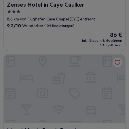
Zenses Hotel in Caye Caulker
Zenses Hotel in Caye Caulker
3.0-
Sterne-
8,8 km von Flughafen Caye Chapel (CYC) entfernt
Unterkunft
9.2
9,2/10
Wunderbar
(104 Bewertungen)
von
Der
86 €
10,
Preis
Wunderbar,
inkl. Steuern & Gebühren
beträgt
7. Aug.–8. Aug.
(104
86 €
Bewertungen)
Island Magic Beach Resort