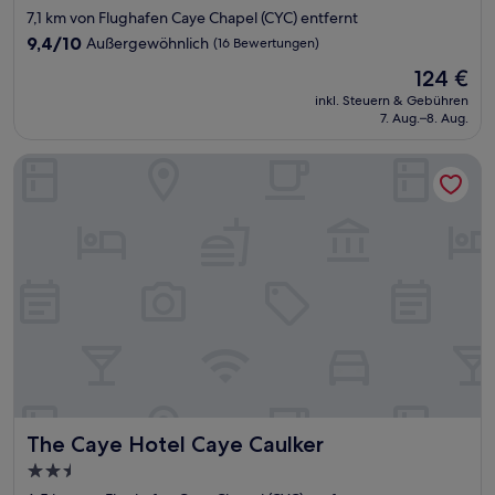
Sterne-
7,1 km von Flughafen Caye Chapel (CYC) entfernt
Unterkunft
9.4
9,4/10
Außergewöhnlich
(16 Bewertungen)
von
Der
124 €
10,
Preis
Außergewöhnlich,
inkl. Steuern & Gebühren
beträgt
7. Aug.–8. Aug.
(16
124 €
Bewertungen)
The Caye Hotel Caye Caulker
The Caye Hotel Caye Caulker
The Caye Hotel Caye Caulker
2.5-