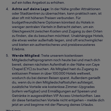
auf ein tolles Angebot zu erhöhen.
Achte auf deine Lage:
In der Nähe großer Attraktionen
oder Stadtzentren zu übernachten, kann praktisch sein, ist
aber oft mit höheren Preisen verbunden. Für
budgetfreundlichere Optionen könntest du Hotels in
weniger zentralen Vierteln in Betracht ziehen, um ein
Gleichgewicht zwischen Kosten und Zugang zu den Orten
zu finden, die du besuchen möchtest. Unabhängige Hotels,
die etwas weiter außerhalb liegen, sind oft erschwinglicher
und bieten ein authentischeres und preisbewussteres
Erlebnis.
Werde Mitglied:
Trete unserem kostenlosen
Mitgliedschaftsprogramm noch heute bei und mach dich
bereit, deinen nächsten Aufenthalt in der Nähe von Caye
Chapel (CYC) zu buchen. Als Mitglied hast du Zugang zu
exklusiven Preisen in über 100.000 Hotels weltweit,
wodurch du bei deinen Reisen sparst. Außerdem genießt
du, wenn du in den Mitgliedschaftsstufen aufsteigst,
zusätzliche Vorteile wie kostenlose Zimmer-Upgrades
(sofern verfügbar) und Ermäßigungen auf Speisen und
Getränke in ausgewählten VIP Access-Unterkünften. Lass
dir diese fantastischen Vorteile nicht entgehen – melde dich
jetzt an und beginne mit der Planung deines Urlaubs.