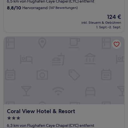
Sterne-
6,5 km von Flughafen Caye Chapel (CYC) entfernt
Unterkunft
8.8
8,8/10
Hervorragend
(167 Bewertungen)
von
Der
124 €
10,
Preis
Hervorragend,
inkl. Steuern & Gebühren
beträgt
1. Sept.–2. Sept.
(167
124 €
Bewertungen)
Coral View Hotel & Resort
Coral View Hotel & Resort
Coral View Hotel & Resort
3.0-
Sterne-
6,3 km von Flughafen Caye Chapel (CYC) entfernt