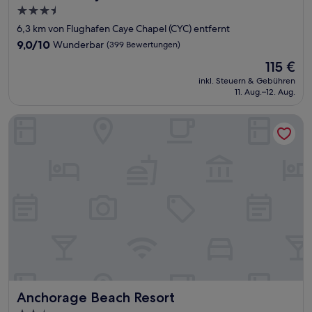
3.5-
Sterne-
6,3 km von Flughafen Caye Chapel (CYC) entfernt
Unterkunft
9.0
9,0/10
Wunderbar
(399 Bewertungen)
von
Der
115 €
10,
Preis
Wunderbar,
inkl. Steuern & Gebühren
beträgt
11. Aug.–12. Aug.
(399
115 €
Bewertungen)
Anchorage Beach Resort
Anchorage Beach Resort
Anchorage Beach Resort