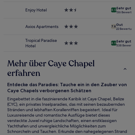
und
Unterkunft
Verfügbarkeiten
Sehr gut
Enjoy Hotel
2.5-
8.0
können
136 Bewertu
Sterne-
sich
Unterkunft
ändern.
Gut
Axios Apartments
3.0-
7.8
Es
22 Bewertun
Sterne-
können
Unterkunft
zusätzliche
Tropical Paradise
Sehr gut
3.0-
8.0
Bedingungen
Hotel
538 Bewertu
Sterne-
gelten.
Unterkunft
Mehr über Caye Chapel
erfahren
Entdecke das Paradies: Tauche ein in den Zauber von
Caye Chapels verborgenen Schätzen
Eingebettet in die faszinierende Karibik ist Caye Chapel, Belize
(CYC), ein privates Inselparadies, das mit seinen bezaubernden
Stränden und lebhaften Korallenriffen begeistert. Ideal für
Luxusreisende und romantische Ausflüge bietet dieses
versteckte Juwel ruhige Landschaften, einen erstklassigen
Yachthafen und unvergleichliche Möglichkeiten zum
Schnorcheln und Tauchen. Erkunde den nahegelegenen Strand