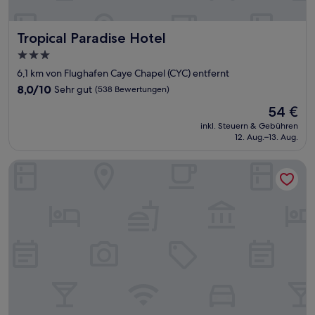
Tropical Paradise Hotel
Tropical Paradise Hotel
3.0-
Sterne-
6,1 km von Flughafen Caye Chapel (CYC) entfernt
Unterkunft
8.0
8,0/10
Sehr gut
(538 Bewertungen)
von
Der
54 €
10,
Preis
Sehr
inkl. Steuern & Gebühren
beträgt
12. Aug.–13. Aug.
gut,
54 €
(538
Bewertungen)
Dream Cabanas