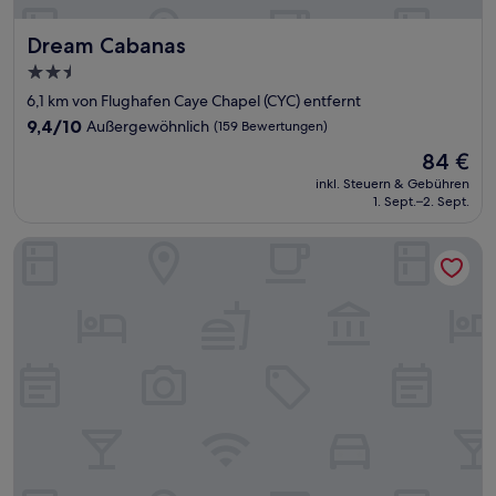
Dream Cabanas
Dream Cabanas
2.5-
Sterne-
6,1 km von Flughafen Caye Chapel (CYC) entfernt
Unterkunft
9.4
9,4/10
Außergewöhnlich
(159 Bewertungen)
von
Der
84 €
10,
Preis
Außergewöhnlich,
inkl. Steuern & Gebühren
beträgt
1. Sept.–2. Sept.
(159
84 €
Bewertungen)
Belize Sea Reef Inn