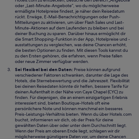
Hotels.com zu entdecken, besuche den Bereich „Angebote“
ö
oder „Last-Minute-Angebote“, wo du möglicherweise
f
ermäßigte Hotelpreise findest, je näher dein Reisedatum
f
rückt. Erwäge, E-Mail-Benachrichtigungen oder Push-
n
Mitteilungen zu aktivieren, um über Flash Sales und Last-
e
Minute-Aktionen auf dem Laufenden zu bleiben und bei
t
deiner Buchung zu sparen. Darüber hinaus ermöglicht dir
die Smart Shopping-Funktion in der App, Hotelpreise und -
ausstattungen zu vergleichen, was deine Chancen erhöht,
die besten Optionen zu finden. Mit diesen Tools kannst du
zu den Ersten gehören, die erfahren, wenn Preise fallen
oder neue Zimmer verfügbar werden.
Sei flexibel bei den Daten:
Preise können aufgrund
verschiedener Faktoren schwanken, darunter die Lage des
Hotels, die Sternebewertung und die Jahreszeit. Flexibilität
bei deinen Reisedaten könnte dir helfen, bessere Tarife für
deinen Aufenthalt in der Nähe von Caye Chapel (CYC) zu
finden. Für diejenigen, die an einem einzigartigen Erlebnis
interessiert sind, bieten Boutique-Hotels oft eine
persönlichere Note und können manchmal ein besseres
Preis-Leistungs-Verhältnis bieten. Wenn du über Hotels.com
buchst, informieren wir dich, ob der Preis für deine
gewählten Daten über oder unter dem Durchschnitt liegt.
Wenn der Preis am oberen Ende liegt, schlagen wir dir
möglicherweise günstigere Daten vor, um deine Chancen