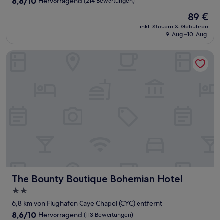
8,8/10
Hervorragend
(214 Bewertungen)
von
Der
89 €
10,
Preis
Hervorragend,
inkl. Steuern & Gebühren
beträgt
9. Aug.–10. Aug.
(214
89 €
Bewertungen)
The Bounty Boutique Bohemian Hotel
The Bounty Boutique Bohemian Hotel
The Bounty Boutique Bohemian Hotel
2.0-
Sterne-
6,8 km von Flughafen Caye Chapel (CYC) entfernt
Unterkunft
8.6
8,6/10
Hervorragend
(113 Bewertungen)