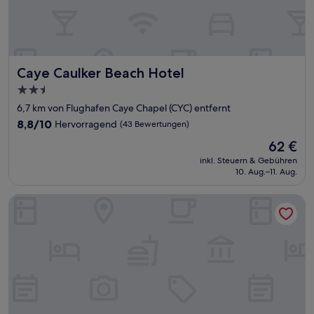
Caye Caulker Beach Hotel
Caye Caulker Beach Hotel
2.5-
Sterne-
6,7 km von Flughafen Caye Chapel (CYC) entfernt
Unterkunft
8.8
8,8/10
Hervorragend
(43 Bewertungen)
von
Der
62 €
10,
Preis
Hervorragend,
inkl. Steuern & Gebühren
beträgt
10. Aug.–11. Aug.
(43
62 €
Bewertungen)
Shipwreck Cove