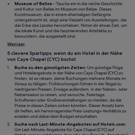
n
t
W
i
u
Museum of Belize
– Tauche ein in die reiche Geschichte
e
e
i
n
e
und Kultur von Belize im Museum von Belize. Dieses
t
r
r
e
n
Kunstmuseum, das in einem ehemaligen Gefängnis
g
d
m
F
untergebracht ist, zeigt eine Vielzahl von Ausstellungen, die
e
i
n
e
das Erbe des Landes hervorheben. Nimm dir etwas Zeit, um
ö
n
e
n
die lokale Kunst und die faszinierenden Artefakte zu
f
e
u
s
bewundern, die ausgestellt sind.
f
i
e
t
Weniger
n
n
n
e
e
e
F
r
5 clevere Spartipps, wenn du ein Hotel in der Nähe
t
m
e
g
von Caye Chapel (CYC) buchst
n
n
e
Buche zu den günstigsten Zeiten:
Um günstige Flüge
e
s
ö
und Hotelangebote in der Nähe von Caye Chapel (CYC) zu
u
t
f
finden, ist es ratsam, deine Buchungen mehrere Monate im
e
e
f
Voraus zu tätigen. Frühbuchungen führen in der Regel zu
n
r
n
niedrigeren Preisen. Erwäge außerdem, in der Neben- oder
F
g
e
Nebensaison zu reisen, und versuche, Feiertage,
e
e
t
Schulferien oder Großveranstaltungen zu meiden, da die
n
ö
Preise in diesen Zeiten sinken könnten. Dieser Ansatz kann
s
f
dir helfen, ein hervorragendes Preis-Leistungs-Verhältnis zu
t
f
erzielen und dabei dein Budget einzuhalten.
e
n
r
e
Suche nach Last-Minute-Angeboten auf Hotels.com:
g
t
Um Last-Minute-Angebote für Caye Chapel (CYC) auf
e