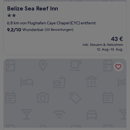
Belize Sea Reef Inn
Belize Sea Reef Inn
2.0-
Sterne-
6,8 km von Flughafen Caye Chapel (CYC) entfernt
Unterkunft
9.2
9,2/10
Wunderbar
(33 Bewertungen)
von
Der
43 €
10,
Preis
Wunderbar,
inkl. Steuern & Gebühren
beträgt
12. Aug.–13. Aug.
(33
43 €
Bewertungen)
Zenses Hotel in Caye Caulker