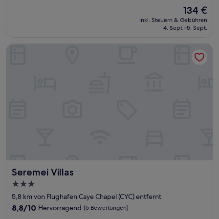
von
Der
134 €
10,
Preis
Hervorragend,
inkl. Steuern & Gebühren
beträgt
4. Sept.–5. Sept.
(113
134 €
Bewertungen)
Seremei Villas
Seremei Villas
Seremei Villas
3.0-
Sterne-
5,8 km von Flughafen Caye Chapel (CYC) entfernt
Unterkunft
8.8
8,8/10
Hervorragend
(6 Bewertungen)
von