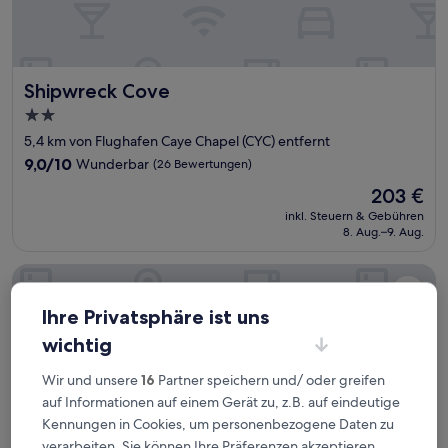
Shipwreck Cove
Shipwreck Cove
2.0-
Sterne-
5,4 km von Flughafen Caye Chapel (CYC) entfernt
Unterkunft
9.0
9,0/10
Wunderbar
(26 Bewertungen)
von
Der
203 €
10,
Preis
Wunderbar,
inkl. Steuern & Gebühren
beträgt
8. Aug.–9. Aug.
(26
203 €
Bewertungen)
Enjoy Hotel
Ihre Privatsphäre ist uns
wichtig
Wir und unsere
16
Partner speichern und/ oder greifen
auf Informationen auf einem Gerät zu, z.B. auf eindeutige
Kennungen in Cookies, um personenbezogene Daten zu
verarbeiten. Sie können Ihre Präferenzen akzeptieren