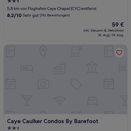
2.5-
Sterne-
5,8 km von Flughafen Caye Chapel (CYC) entfernt
Unterkunft
8.2
8,2/10
Sehr gut
(192 Bewertungen)
von
Der
59 €
10,
Preis
Sehr
inkl. Steuern & Gebühren
beträgt
18. Aug.–19. Aug.
gut,
59 €
(192
Bewertungen)
Caye Caulker Condos By Barefoot
Caye Caulker Condos By Barefoot
Caye Caulker Condos By Barefoot
2.5-