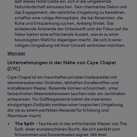
i
lädt dieses Hotel Gäste ein, sich in die umgebende
n
n
Naturlandschaft einzutauchen. Sein charmantes Dekor und
s
e
das Engagement, die natürliche Umgebung zu bewahren,
t
i
schaffen eine ruhige Atmosphäre, die bei Reisenden, die
e
n
Ruhe und Entspannung suchen, Anklang findet. Das
r
e
einladende Ambiente der Unterkunft und der Fokus auf die
g
m
Natur bieten eine erfrischende Auszeit, was es zu einer
e
n
bevorzugten Wahl für diejenigen macht, die sich in einer
ö
e
ruhigen Umgebung mit ihrer Umwelt verbinden möchten.
f
u
Weniger
f
e
n
n
Unternehmungen in der Nähe von Caye Chapel
e
F
(CYC)
t
e
Caye Chapel ist ein traumhaftes privates Inselparadies mit
n
atemberaubenden Stränden, lebhaften Korallenriffen und
s
kristallklarem Wasser. Reisende können schnorcheln, unter
t
farbenfrohen Meereslebewesen tauchen oder am Jachthafen
e
entspannen. Für Golfbegeisterte bietet die Insel einen
r
einzigartigen Golfplatz inmitten einer tropischen Umgebung,
g
der sie zu einem perfekten Reiseziel für Erholung und
e
Abenteuer macht.
ö
f
W
The Split
– Tauche ein in das erfrischende Wasser von The
f
i
Split, einer wunderschönen Bucht, die sich perfekt zum
n
r
Schwimmen und Sonnenbaden eignet. Mit ihrer