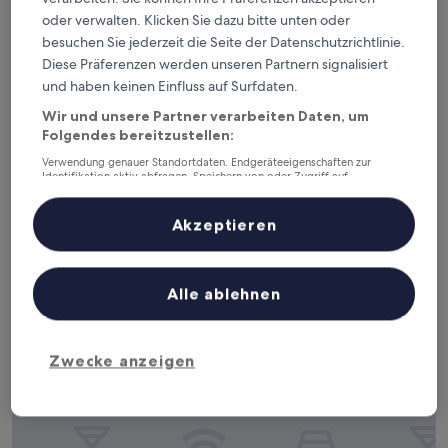
oder verwalten. Klicken Sie dazu bitte unten oder
besuchen Sie jederzeit die Seite der Datenschutzrichtlinie.
Diese Präferenzen werden unseren Partnern signalisiert
Enjoy Hotel
Enjoy Hotel
und haben keinen Einfluss auf Surfdaten.
2.5-
Wir und unsere Partner verarbeiten Daten, um
Sterne-
6,5 km von Flughafen Caye Chapel (CYC) entfernt
Folgendes bereitzustellen:
Unterkunft
8.0
8,0/10
Sehr gut
(136 Bewertungen)
Verwendung genauer Standortdaten. Endgeräteeigenschaften zur
von
Identifikation aktiv abfragen. Speichern von oder Zugriff auf
Der
76 €
10,
Informationen auf einem Endgerät. Personalisierte Werbung und
Preis
Sehr
inkl. Steuern & Gebühren
Inhalte, Messung von Werbeleistung und der Performance von Inhalten,
beträgt
18. Aug.–19. Aug.
Zielgruppenforschung sowie Entwicklung und Verbesserung von
gut,
Akzeptieren
76 €
Angeboten.
(136
Liste der Partner (Lieferanten)
Bewertungen)
Axios Apartments
Alle ablehnen
Zwecke anzeigen