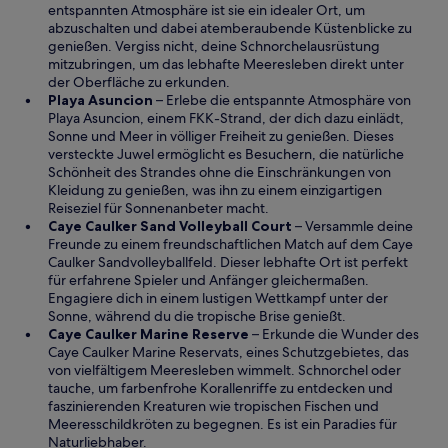
e
d
entspannten Atmosphäre ist sie ein idealer Ort, um
t
i
abzuschalten und dabei atemberaubende Küstenblicke zu
n
genießen. Vergiss nicht, deine Schnorchelausrüstung
e
mitzubringen, um das lebhafte Meeresleben direkt unter
i
der Oberfläche zu erkunden.
n
W
Playa Asuncion
– Erlebe die entspannte Atmosphäre von
e
i
Playa Asuncion, einem FKK-Strand, der dich dazu einlädt,
m
r
Sonne und Meer in völliger Freiheit zu genießen. Dieses
n
d
versteckte Juwel ermöglicht es Besuchern, die natürliche
e
i
Schönheit des Strandes ohne die Einschränkungen von
u
n
Kleidung zu genießen, was ihn zu einem einzigartigen
e
e
Reiseziel für Sonnenanbeter macht.
n
i
W
Caye Caulker Sand Volleyball Court
– Versammle deine
F
n
i
Freunde zu einem freundschaftlichen Match auf dem Caye
e
e
r
Caulker Sandvolleyballfeld. Dieser lebhafte Ort ist perfekt
n
m
d
für erfahrene Spieler und Anfänger gleichermaßen.
s
n
i
Engagiere dich in einem lustigen Wettkampf unter der
t
e
n
Sonne, während du die tropische Brise genießt.
e
u
W
e
Caye Caulker Marine Reserve
– Erkunde die Wunder des
r
e
i
i
Caye Caulker Marine Reservats, eines Schutzgebietes, das
g
n
r
n
von vielfältigem Meeresleben wimmelt. Schnorchel oder
e
F
d
e
tauche, um farbenfrohe Korallenriffe zu entdecken und
ö
e
i
m
faszinierenden Kreaturen wie tropischen Fischen und
f
n
n
n
Meeresschildkröten zu begegnen. Es ist ein Paradies für
f
s
e
e
Naturliebhaber.