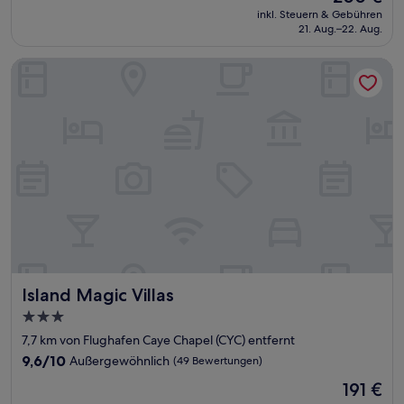
Preis
Außergewöhnlich,
inkl. Steuern & Gebühren
beträgt
21. Aug.–22. Aug.
(315
200 €
Bewertungen)
Island Magic Villas
Island Magic Villas
Island Magic Villas
3.0-
Sterne-
7,7 km von Flughafen Caye Chapel (CYC) entfernt
Unterkunft
9.6
9,6/10
Außergewöhnlich
(49 Bewertungen)
von
Der
191 €
10,
Preis