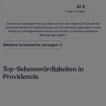
von
von
Der
61 €
10,
10,
Preis
Wunderbar,
Hervorrag
1. Sept.–2. Sept.
beträgt
(102
(120
61 €
Bewertungen)
Bewertun
Dies
Dies ist der niedrigste Preis pro Nacht, der in den letzten 24 Stunden für
einen Aufenthalt mit 1 Übernachtung von 2 Erwachsenen gefunden wurde.
ist
Preise und Verfügbarkeiten können sich ändern. Es können zusätzliche
der
Bedingungen gelten.
niedrigste
Preis
Weitere Unterkünfte anzeigen
pro
Nacht,
der
in
den
letzten
Top-Sehenswürdigkeiten in
24 Stunden
Providencia
für
einen
Aufenthalt
mit
1 Übernachtung
von
2 Erwachsenen
gefunden