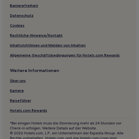
Barrierefreiheit
Lgbtqia-Freundliche in Providencia
Luxus in Providencia
Datenschutz
Hotels mit Pool in Ñuñoa
Cookies
Hotels mit Parkplatz in Ñuñoa
Rechtliche Hinweise/Kontakt
Hotels mit Weingut nahe Park von Santiago
Inhaltsrichtlinien und Melden von Inhalten
Haustierfreundliche nahe Park von Santiago
Allgemeine Geschäftsbedingungen für Hotels.com Rewards
Hotels mit Pool in Metropolregion Santiago
Weitere Informationen
Hotels mit Parkplatz in Metropolregion Santiago
Haustierfreundliche in Metropolregion Santiago
Über uns
Hotels nahe Museo Ralli
Karriere
Hotels nahe Clinica RedSalud Vitacura
Reiseführer
Bellavista: Hotels
Hotels.com Rewards
Hotels nahe Station Rondizzoni
*Bei einigen Hotels muss die Stornierung mehr als 24 Stunden vor
Hotels nahe Estadio Nacional de Chile Julio Martínez
Check-in erfolgen. Weitere Details auf der Website.
Prádanos
© 2026 Hotels.com, L.P., ein Unternehmen der Expedia Group. Alle
Rechte vorbehalten. Hotels.com und das Hotels.com-Logo sind