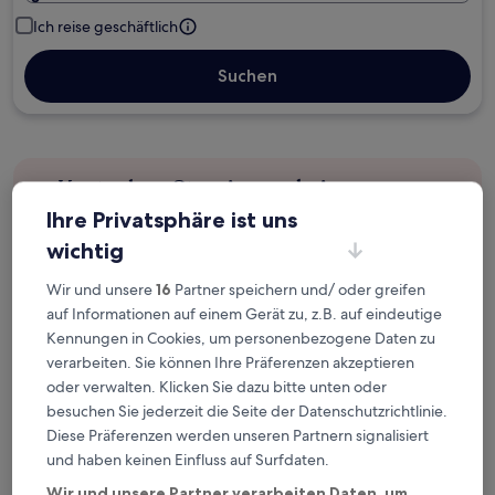
Ich reise geschäftlich
Suchen
Kostenlose Stornierung bei
Planänderungen
Ihre Privatsphäre ist uns
wichtig
Verdiene Prämien für jede
wahrgenommene Übernachtung
Wir und unsere
16
Partner speichern und/ oder greifen
auf Informationen auf einem Gerät zu, z.B. auf eindeutige
Kennungen in Cookies, um personenbezogene Daten zu
Mehr sparen mit Preisen für Mitglieder
verarbeiten. Sie können Ihre Präferenzen akzeptieren
oder verwalten. Klicken Sie dazu bitte unten oder
besuchen Sie jederzeit die Seite der Datenschutzrichtlinie.
Diese Präferenzen werden unseren Partnern signalisiert
Überprüfe die Preise für diese Daten
und haben keinen Einfluss auf Surfdaten.
Nächstes Wochenende
In zwei Wochen
Wir und unsere Partner verarbeiten Daten, um