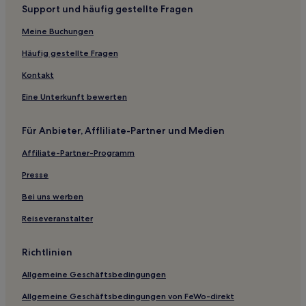
Support und häufig gestellte Fragen
Ski in El Golf
Meine Buchungen
Haustierfreundliche in El Golf
Hotels mit Parkplatz nahe Uruguay Park
Häufig gestellte Fragen
Hotels mit Weingut nahe Uruguay Park
Kontakt
Familien in Santiago
Eine Unterkunft bewerten
Lgbtqia-Freundliche in Santiago
Für Anbieter, Affliliate-Partner und Medien
Hotels mit Fitnessbereich in Santiago
Affiliate-Partner-Programm
Hotels mit Parkplatz in Santiago
Presse
Günstige in Barrio Italia
Hotels mit inbegriffenem Frühstück in Barrio Italia
Bei uns werben
Boutique- in Providencia
Reiseveranstalter
Hotels mit inbegriffenem Frühstück in Providencia
Richtlinien
Hotels mit Wellnessbereich in Providencia
Allgemeine Geschäftsbedingungen
Hotels mit Weingut in Providencia
Allgemeine Geschäftsbedingungen von FeWo-direkt
Haustierfreundliche in Providencia