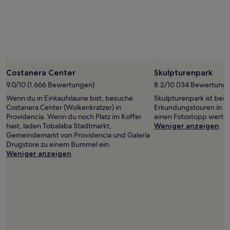
wurde.
Preise
und
Verfügbarkeiten
können
sich
Foto von Maria Isabel
ändern.
Öffentliches
Es
Foto
Costanera Center
Skulpturenpark
können
von
9.0/10 (1.666 Bewertungen)
8.2/10 (134 Bewertung
zusätzliche
Maria
Wenn du in Einkaufslaune bist, besuche
Skulpturenpark ist bei 
Bedingungen
Isabel
Costanera Center (Wolkenkratzer) in
Erkundungstouren in Pro
gelten.
Providencia. Wenn du noch Platz im Koffer
einen Fotostopp wert.
hast, laden Tobalaba Stadtmarkt,
Weniger anzeigen
Gemeindemarkt von Providencia und Galería
Drugstore zu einem Bummel ein.
Weniger anzeigen