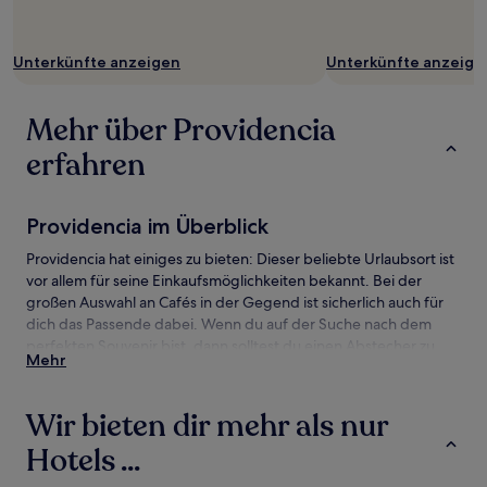
Unterkünfte anzeigen
Unterkünfte anzeige
Mehr über Providencia
erfahren
Providencia im Überblick
Providencia hat einiges zu bieten: Dieser beliebte Urlaubsort ist
vor allem für seine Einkaufsmöglichkeiten bekannt. Bei der
großen Auswahl an Cafés in der Gegend ist sicherlich auch für
dich das Passende dabei. Wenn du auf der Suche nach dem
perfekten Souvenir bist, dann solltest du einen Abstecher zu
Mehr
folgendem Shopping-Hotspot einplanen: Costanera Center
(Wolkenkratzer). Es gibt noch viel mehr zu entdecken, darunter
auch diese Sehenswürdigkeiten: Park von Santiago und
Wir bieten dir mehr als nur
Apoquindo.
Hotels ...
Providencia – Anreise