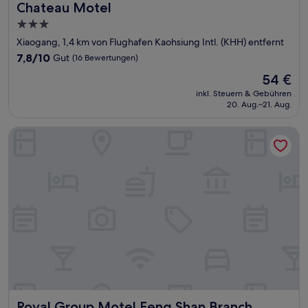
Chateau Motel
Chateau Motel
3.0-
Sterne-
Xiaogang, 1,4 km von Flughafen Kaohsiung Intl. (KHH) entfernt
Unterkunft
7.8
7,8/10
Gut
(16 Bewertungen)
von
Der
54 €
10,
Preis
Gut,
inkl. Steuern & Gebühren
beträgt
20. Aug.–21. Aug.
(16
54 €
Bewertungen)
Royal Group Motel Feng Shan Branch
Royal Group Motel Feng Shan Branch
Royal Group Motel Feng Shan Branch