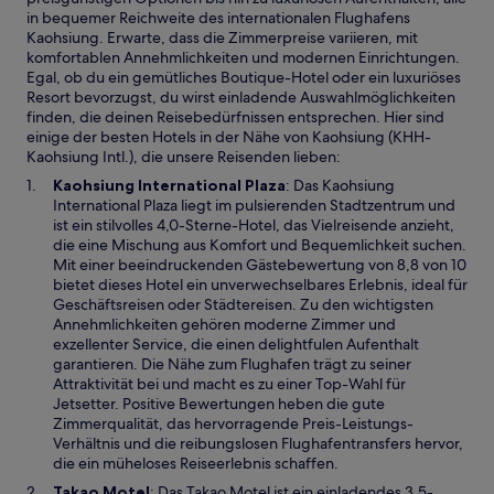
in bequemer Reichweite des internationalen Flughafens
Kaohsiung. Erwarte, dass die Zimmerpreise variieren, mit
komfortablen Annehmlichkeiten und modernen Einrichtungen.
Egal, ob du ein gemütliches Boutique-Hotel oder ein luxuriöses
Resort bevorzugst, du wirst einladende Auswahlmöglichkeiten
finden, die deinen Reisebedürfnissen entsprechen. Hier sind
einige der besten Hotels in der Nähe von Kaohsiung (KHH-
Kaohsiung Intl.), die unsere Reisenden lieben:
W
Kaohsiung International Plaza
: Das Kaohsiung
i
International Plaza liegt im pulsierenden Stadtzentrum und
r
ist ein stilvolles 4,0-Sterne-Hotel, das Vielreisende anzieht,
d
die eine Mischung aus Komfort und Bequemlichkeit suchen.
i
Mit einer beeindruckenden Gästebewertung von 8,8 von 10
n
bietet dieses Hotel ein unverwechselbares Erlebnis, ideal für
e
Geschäftsreisen oder Städtereisen. Zu den wichtigsten
i
Annehmlichkeiten gehören moderne Zimmer und
n
exzellenter Service, die einen delightfulen Aufenthalt
e
garantieren. Die Nähe zum Flughafen trägt zu seiner
m
Attraktivität bei und macht es zu einer Top-Wahl für
n
Jetsetter. Positive Bewertungen heben die gute
e
Zimmerqualität, das hervorragende Preis-Leistungs-
u
Verhältnis und die reibungslosen Flughafentransfers hervor,
e
die ein müheloses Reiseerlebnis schaffen.
n
W
Takao Motel
: Das Takao Motel ist ein einladendes 3,5-