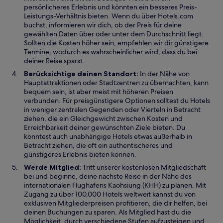
persönlicheres Erlebnis und könnten ein besseres Preis-
Leistungs-Verhältnis bieten. Wenn du über Hotels.com
buchst, informieren wir dich, ob der Preis für deine
gewählten Daten über oder unter dem Durchschnitt liegt.
Sollten die Kosten höher sein, empfehlen wir dir günstigere
Termine, wodurch es wahrscheinlicher wird, dass du bei
deiner Reise sparst.
Berücksichtige deinen Standort:
In der Nähe von
Hauptattraktionen oder Stadtzentren zu übernachten, kann
bequem sein, ist aber meist mit höheren Preisen
verbunden. Für preisgünstigere Optionen solltest du Hotels
in weniger zentralen Gegenden oder Vierteln in Betracht
ziehen, die ein Gleichgewicht zwischen Kosten und
Erreichbarkeit deiner gewünschten Ziele bieten. Du
könntest auch unabhängige Hotels etwas außerhalb in
Betracht ziehen, die oft ein authentischeres und
günstigeres Erlebnis bieten können.
Werde Mitglied:
Tritt unserer kostenlosen Mitgliedschaft
bei und beginne, deine nächste Reise in der Nähe des
internationalen Flughafens Kaohsiung (KHH) zu planen. Mit
Zugang zu über 100.000 Hotels weltweit kannst du von
exklusiven Mitgliederpreisen profitieren, die dir helfen, bei
deinen Buchungen zu sparen. Als Mitglied hast du die
Möglichkeit, durch verschiedene Stufen aufzusteigen und