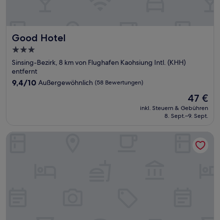
Good Hotel
Good Hotel
3.0-
Sterne-
Sinsing-Bezirk, 8 km von Flughafen Kaohsiung Intl. (KHH)
Unterkunft
entfernt
9.4
9,4/10
Außergewöhnlich
(58 Bewertungen)
von
Der
47 €
10,
Preis
Außergewöhnlich,
inkl. Steuern & Gebühren
beträgt
8. Sept.–9. Sept.
(58
47 €
Bewertungen)
Merry Season Motel