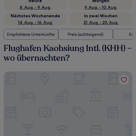
Heute
Morgen
8. Aug. - 9. Aug.
9. Aug. - 10. Aug.
Nächstes Wochenende
In zwei Wochen
14. Aug. - 16. Aug.
21. Aug. - 23. Aug.
Empfohlene Unterkünfte
Preis (aufsteigend)
Ent
Flughafen Kaohsiung Intl. (KHH) –
wo übernachten?
Holiday Garden Hotel SKM Park