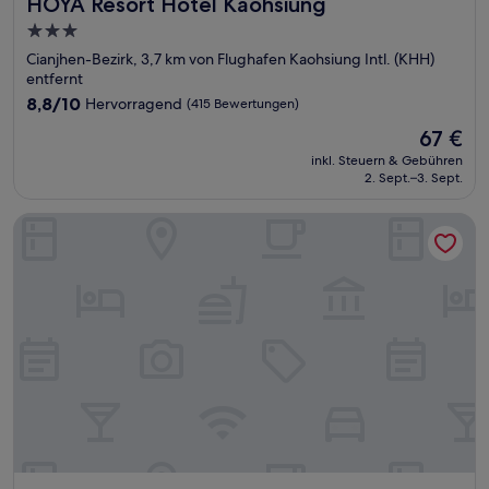
HOYA Resort Hotel Kaohsiung
HOYA Resort Hotel Kaohsiung
3.0-
Sterne-
Cianjhen-Bezirk, 3,7 km von Flughafen Kaohsiung Intl. (KHH)
Unterkunft
entfernt
8.8
8,8/10
Hervorragend
(415 Bewertungen)
von
Der
67 €
10,
Preis
Hervorragend,
inkl. Steuern & Gebühren
beträgt
2. Sept.–3. Sept.
(415
67 €
Bewertungen)
THE AMNIS, a Luxury Collection Hotel, Kaohsiung