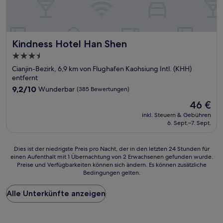
Kindness Hotel Han Shen
Kindness Hotel Han Shen
3.5-
Sterne-
Cianjin-Bezirk, 6,9 km von Flughafen Kaohsiung Intl. (KHH)
Unterkunft
entfernt
9.2
9,2/10
Wunderbar
(385 Bewertungen)
von
Der
46 €
10,
Preis
Wunderbar,
inkl. Steuern & Gebühren
beträgt
6. Sept.–7. Sept.
(385
46 €
Bewertungen)
Dies
Dies ist der niedrigste Preis pro Nacht, der in den letzten 24 Stunden für
einen Aufenthalt mit 1 Übernachtung von 2 Erwachsenen gefunden wurde.
ist
Preise und Verfügbarkeiten können sich ändern. Es können zusätzliche
der
Bedingungen gelten.
niedrigste
Preis
Alle Unterkünfte anzeigen
pro
Nacht,
der
in