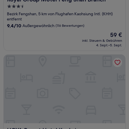
3.5-
Sterne-
Bezirk Fengshan, 5 km von Flughafen Kaohsiung Intl. (KHH)
Unterkunft
entfernt
9.4
9,4/10
Außergewöhnlich
(116 Bewertungen)
von
Der
59 €
10,
Preis
Außergewöhnlich,
inkl. Steuern & Gebühren
beträgt
4. Sept.–5. Sept.
(116
59 €
Bewertungen)
HOYA Resort Hotel Kaohsiung