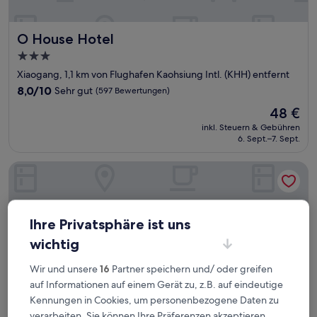
O House Hotel
O House Hotel
3.0-
Sterne-
Xiaogang, 1,1 km von Flughafen Kaohsiung Intl. (KHH) entfernt
Unterkunft
8.0
8,0/10
Sehr gut
(597 Bewertungen)
von
Der
48 €
10,
Preis
Sehr
inkl. Steuern & Gebühren
beträgt
6. Sept.–7. Sept.
gut,
48 €
(597
Bewertungen)
I live Motel
Ihre Privatsphäre ist uns
wichtig
Wir und unsere
16
Partner speichern und/ oder greifen
auf Informationen auf einem Gerät zu, z.B. auf eindeutige
Kennungen in Cookies, um personenbezogene Daten zu
verarbeiten. Sie können Ihre Präferenzen akzeptieren