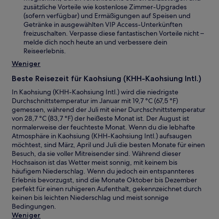
zusätzliche Vorteile wie kostenlose Zimmer-Upgrades
(sofern verfügbar) und Ermäßigungen auf Speisen und
Getränke in ausgewählten VIP Access-Unterkünften
freizuschalten. Verpasse diese fantastischen Vorteile nicht –
melde dich noch heute an und verbessere dein
Reiseerlebnis.
Weniger
Beste Reisezeit für Kaohsiung (KHH-Kaohsiung Intl.)
In Kaohsiung (KHH-Kaohsiung Intl.) wird die niedrigste
Durchschnittstemperatur im Januar mit 19,7 °C (67,5 °F)
gemessen, während der Juli mit einer Durchschnittstemperatur
von 28,7 °C (83,7 °F) der heißeste Monat ist. Der August ist
normalerweise der feuchteste Monat. Wenn du die lebhafte
Atmosphäre in Kaohsiung (KHH-Kaohsiung Intl.) aufsaugen
möchtest, sind März, April und Juli die besten Monate für einen
Besuch, da sie voller Mitreisender sind. Während dieser
Hochsaison ist das Wetter meist sonnig, mit keinem bis
häufigem Niederschlag. Wenn du jedoch ein entspannteres
Erlebnis bevorzugst, sind die Monate Oktober bis Dezember
perfekt für einen ruhigeren Aufenthalt, gekennzeichnet durch
keinen bis leichten Niederschlag und meist sonnige
Bedingungen.
Weniger