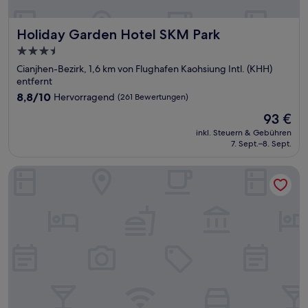
Holiday Garden Hotel SKM Park
Holiday Garden Hotel SKM Park
3.5-
Sterne-
Cianjhen-Bezirk, 1,6 km von Flughafen Kaohsiung Intl. (KHH)
Unterkunft
entfernt
8.8
8,8/10
Hervorragend
(261 Bewertungen)
von
Der
93 €
10,
Preis
Hervorragend,
inkl. Steuern & Gebühren
beträgt
7. Sept.–8. Sept.
(261
93 €
Bewertungen)
O House Hotel