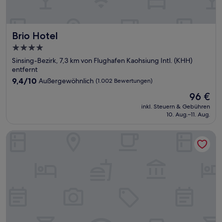
Brio Hotel
Brio Hotel
4.0-
Sterne-
Sinsing-Bezirk, 7,3 km von Flughafen Kaohsiung Intl. (KHH)
Unterkunft
entfernt
9.4
9,4/10
Außergewöhnlich
(1.002 Bewertungen)
von
Der
96 €
10,
Preis
Außergewöhnlich,
inkl. Steuern & Gebühren
beträgt
10. Aug.–11. Aug.
(1.002
96 €
Bewertungen)
Good Hotel