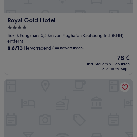
Royal Gold Hotel
Royal Gold Hotel
4.0-
Sterne-
Bezirk Fengshan, 5,2 km von Flughafen Kaohsiung Intl. (KHH)
Unterkunft
entfernt
8.6
8,6/10
Hervorragend
(144 Bewertungen)
von
Der
78 €
10,
Preis
Hervorragend,
inkl. Steuern & Gebühren
beträgt
8. Sept.–9. Sept.
(144
78 €
Bewertungen)
Brio Hotel