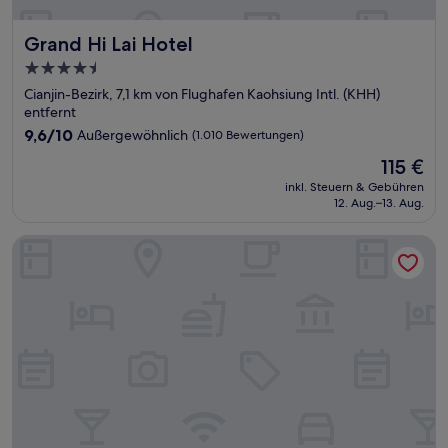
Grand Hi Lai Hotel
Grand Hi Lai Hotel
4.5-
Sterne-
Cianjin-Bezirk, 7,1 km von Flughafen Kaohsiung Intl. (KHH)
Unterkunft
entfernt
9.6
9,6/10
Außergewöhnlich
(1.010 Bewertungen)
von
Der
115 €
10,
Preis
Außergewöhnlich,
inkl. Steuern & Gebühren
beträgt
12. Aug.–13. Aug.
(1.010
115 €
Bewertungen)
Color Fun Inn