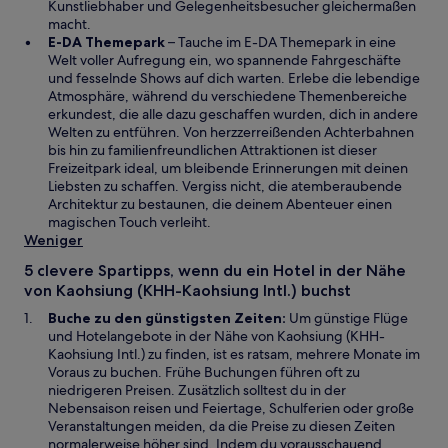
e
Kunstliebhaber und Gelegenheitsbesucher gleichermaßen
m
macht.
W
n
E-DA Themepark
– Tauche im E-DA Themepark in eine
i
e
Welt voller Aufregung ein, wo spannende Fahrgeschäfte
r
u
und fesselnde Shows auf dich warten. Erlebe die lebendige
d
e
Atmosphäre, während du verschiedene Themenbereiche
i
n
erkundest, die alle dazu geschaffen wurden, dich in andere
n
F
Welten zu entführen. Von herzzerreißenden Achterbahnen
e
e
bis hin zu familienfreundlichen Attraktionen ist dieser
i
n
Freizeitpark ideal, um bleibende Erinnerungen mit deinen
n
s
Liebsten zu schaffen. Vergiss nicht, die atemberaubende
e
t
Architektur zu bestaunen, die deinem Abenteuer einen
m
e
magischen Touch verleiht.
n
r
Weniger
e
g
5 clevere Spartipps, wenn du ein Hotel in der Nähe
u
e
von Kaohsiung (KHH-Kaohsiung Intl.) buchst
e
ö
n
f
Buche zu den günstigsten Zeiten:
Um günstige Flüge
F
f
und Hotelangebote in der Nähe von Kaohsiung (KHH-
e
n
Kaohsiung Intl.) zu finden, ist es ratsam, mehrere Monate im
n
e
Voraus zu buchen. Frühe Buchungen führen oft zu
s
t
niedrigeren Preisen. Zusätzlich solltest du in der
t
Nebensaison reisen und Feiertage, Schulferien oder große
e
Veranstaltungen meiden, da die Preise zu diesen Zeiten
r
normalerweise höher sind. Indem du vorausschauend