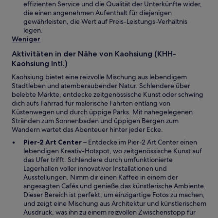
n
effizienten Service und die Qualität der Unterkünfte wider,
f
e
die einen angenehmen Aufenthalt für diejenigen
f
u
gewährleisten, die Wert auf Preis-Leistungs-Verhältnis
n
e
legen.
e
n
Weniger
t
F
Aktivitäten in der Nähe von Kaohsiung (KHH-
e
Kaohsiung Intl.)
n
s
Kaohsiung bietet eine reizvolle Mischung aus lebendigem
t
Stadtleben und atemberaubender Natur. Schlendere über
e
belebte Märkte, entdecke zeitgenössische Kunst oder schwing
r
dich aufs Fahrrad für malerische Fahrten entlang von
g
Küstenwegen und durch üppige Parks. Mit nahegelegenen
e
Stränden zum Sonnenbaden und üppigen Bergen zum
ö
Wandern wartet das Abenteuer hinter jeder Ecke.
f
W
Pier-2 Art Center
– Entdecke im Pier-2 Art Center einen
f
i
lebendigen Kreativ-Hotspot, wo zeitgenössische Kunst auf
n
r
das Ufer trifft. Schlendere durch umfunktionierte
e
d
Lagerhallen voller innovativer Installationen und
t
i
Ausstellungen. Nimm dir einen Kaffee in einem der
n
angesagten Cafés und genieße das künstlerische Ambiente.
e
Dieser Bereich ist perfekt, um einzigartige Fotos zu machen,
i
und zeigt eine Mischung aus Architektur und künstlerischem
n
Ausdruck, was ihn zu einem reizvollen Zwischenstopp für