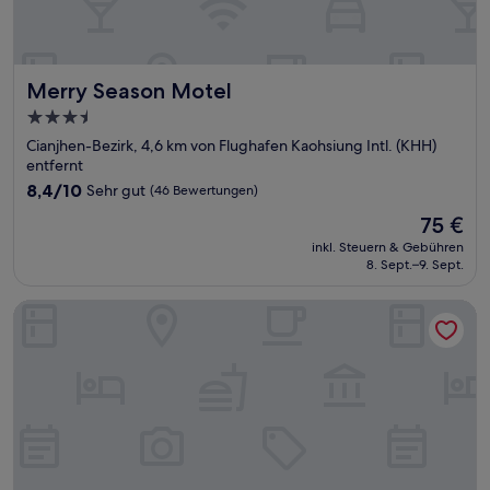
Merry Season Motel
Merry Season Motel
3.5-
Sterne-
Cianjhen-Bezirk, 4,6 km von Flughafen Kaohsiung Intl. (KHH)
Unterkunft
entfernt
8.4
8,4/10
Sehr gut
(46 Bewertungen)
von
Der
75 €
10,
Preis
Sehr
inkl. Steuern & Gebühren
beträgt
8. Sept.–9. Sept.
gut,
75 €
(46
Bewertungen)
Kindness Hotel Han Shen