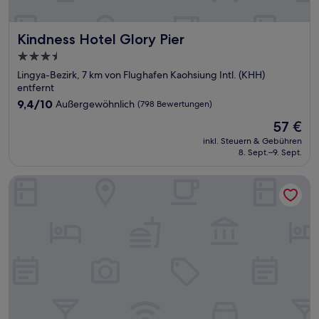
Kindness Hotel Glory Pier
Kindness Hotel Glory Pier
3.5-
Sterne-
Lingya-Bezirk, 7 km von Flughafen Kaohsiung Intl. (KHH)
Unterkunft
entfernt
9.4
9,4/10
Außergewöhnlich
(798 Bewertungen)
von
Der
57 €
10,
Preis
Außergewöhnlich,
inkl. Steuern & Gebühren
beträgt
8. Sept.–9. Sept.
(798
57 €
Bewertungen)
Starhaus Hotel