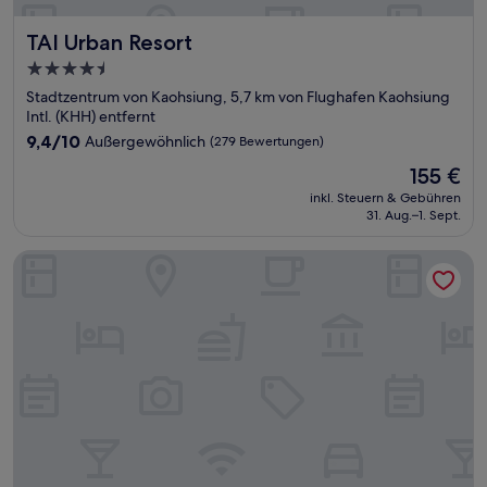
TAI Urban Resort
TAI Urban Resort
4.5-
Sterne-
Stadtzentrum von Kaohsiung, 5,7 km von Flughafen Kaohsiung
Unterkunft
Intl. (KHH) entfernt
9.4
9,4/10
Außergewöhnlich
(279 Bewertungen)
von
Der
155 €
10,
Preis
Außergewöhnlich,
inkl. Steuern & Gebühren
beträgt
31. Aug.–1. Sept.
(279
155 €
Bewertungen)
Grand Hi Lai Hotel