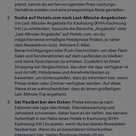
g
planst, kannst du ein hervorragendes Preis-Leistungs-
e
Verhältnis erzielen und eine preisgünstige Reise genießen.
ö
Suche auf Hotels.com nach Last-Minute-Angeboten:
f
Um Last-Minute-Angebote für Kaohsiung (KHH-Kaohsiung
f
Intl.) zu entdecken, besuche die Bereiche „Angebote“ oder
n
„Last-Minute-Angebote“ auf Hotels.com, wo du
e
möglicherweise ermäßigte Hotelpreise findest, je näher
t
dein Reisedatum rückt. Aktiviere E-Mail-
Benachrichtigungen oder Push-Nachrichten, um über Flash
Sales und Sonderaktionen auf dem Laufenden zu bleiben
und deine Sparchancen zu erhöhen. Zusätzlich ist Smart
Shopping ein Vergleichstool, das über die App verfügbar ist
und dir hilft, Hotelpreise und Annehmlichkeiten zu
bewerten, um sicherzustellen, dass du informiert bist, wenn
Preise sinken oder Zimmer verfügbar werden. Auf diese
Weise ist es wahrscheinlicher, dass du einen großartigen
Last-Minute-Trip ergatterst.
Sei flexibel bei den Daten:
Preise können je nach
Faktoren wie Lage des Hotels, Sternebewertung und
Jahreszeit schwanken, daher kann es dir helfen, bei deinem
Aufenthalt in der Nähe eines Hotels in Kaohsiung (KHH-
Kaohsiung Intl.) zu sparen, wenn du bei deinen Reisedaten
flexibel bist. Wenn du an besonderen Unterkünften
interessiert bist, bieten Boutique-Hotels oft ein