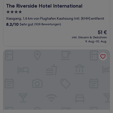
The Riverside Hotel International
The Riverside Hotel International
4.0-
Sterne-
Xiaogang, 1,6 km von Flughafen Kaohsiung Intl. (KHH) entfernt
Unterkunft
8.2
8,2/10
Sehr gut
(928 Bewertungen)
von
Der
51 €
10,
Preis
Sehr
inkl. Steuern & Gebühren
beträgt
9. Aug.–10. Aug.
gut,
51 €
(928
Bewertungen)
Chateau Motel