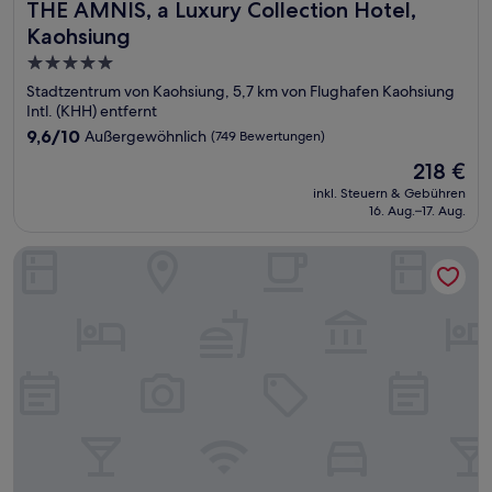
THE AMNIS, a Luxury Collection Hotel, Kaohsiung
THE AMNIS, a Luxury Collection Hotel,
Kaohsiung
5.0-
Sterne-
Stadtzentrum von Kaohsiung, 5,7 km von Flughafen Kaohsiung
Unterkunft
Intl. (KHH) entfernt
9.6
9,6/10
Außergewöhnlich
(749 Bewertungen)
von
Der
218 €
10,
Preis
Außergewöhnlich,
inkl. Steuern & Gebühren
beträgt
16. Aug.–17. Aug.
(749
218 €
Bewertungen)
TAI Urban Resort