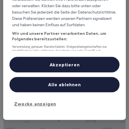
oder verwalten. Klicken Sie dazu bitte unten oder
I live Motel
I live Motel
besuchen Sie jederzeit die Seite der Datenschutzrichtlinie.
Diese Präferenzen werden unseren Partnern signalisiert
3.0-
und haben keinen Einfluss auf Surfdaten.
Sterne-
Xiaogang, 2,3 km von Flughafen Kaohsiung Intl. (KHH) entfernt
Unterkunft
7.8
7,8/10
Gut
(48 Bewertungen)
Wir und unsere Partner verarbeiten Daten, um
von
Folgendes bereitzustellen:
Der
26 €
10,
Preis
Verwendung genauer Standortdaten. Endgeräteeigenschaften zur
Gut,
inkl. Steuern & Gebühren
Identifikation aktiv abfragen. Speichern von oder Zugriff auf
beträgt
8. Sept.–9. Sept.
(48
Informationen auf einem Endgerät. Personalisierte Werbung und
26 €
Bewertungen)
Inhalte, Messung von Werbeleistung und der Performance von Inhalten,
Zielgruppenforschung sowie Entwicklung und Verbesserung von
Akzeptieren
Kindness Hotel Wu Jia
Angeboten.
Liste der Partner (Lieferanten)
Alle ablehnen
Zwecke anzeigen