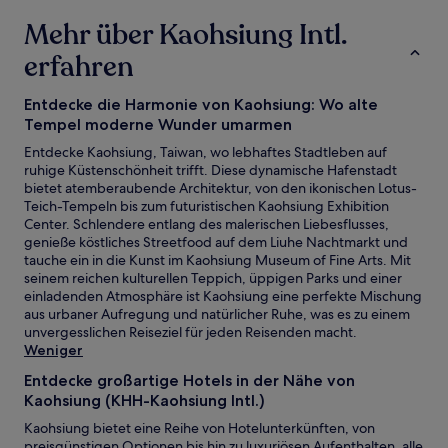
Unterkunft
Mehr über Kaohsiung Intl.
erfahren
Entdecke die Harmonie von Kaohsiung: Wo alte
Tempel moderne Wunder umarmen
Entdecke Kaohsiung, Taiwan, wo lebhaftes Stadtleben auf
ruhige Küstenschönheit trifft. Diese dynamische Hafenstadt
bietet atemberaubende Architektur, von den ikonischen Lotus-
Teich-Tempeln bis zum futuristischen Kaohsiung Exhibition
Center. Schlendere entlang des malerischen Liebesflusses,
genieße köstliches Streetfood auf dem Liuhe Nachtmarkt und
tauche ein in die Kunst im Kaohsiung Museum of Fine Arts. Mit
seinem reichen kulturellen Teppich, üppigen Parks und einer
einladenden Atmosphäre ist Kaohsiung eine perfekte Mischung
aus urbaner Aufregung und natürlicher Ruhe, was es zu einem
unvergesslichen Reiseziel für jeden Reisenden macht.
Weniger
Entdecke großartige Hotels in der Nähe von
Kaohsiung (KHH-Kaohsiung Intl.)
Kaohsiung bietet eine Reihe von Hotelunterkünften, von
preisgünstigen Optionen bis hin zu luxuriösen Aufenthalten, alle