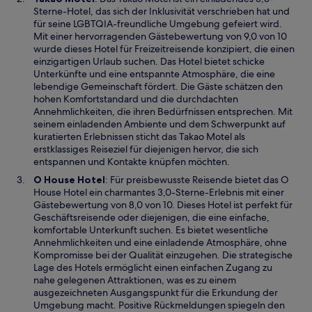
F
i
Sterne-Hotel, das sich der Inklusivität verschrieben hat und
e
r
für seine LGBTQIA-freundliche Umgebung gefeiert wird.
n
d
Mit einer hervorragenden Gästebewertung von 9,0 von 10
s
i
wurde dieses Hotel für Freizeitreisende konzipiert, die einen
t
n
einzigartigen Urlaub suchen. Das Hotel bietet schicke
e
e
Unterkünfte und eine entspannte Atmosphäre, die eine
r
i
lebendige Gemeinschaft fördert. Die Gäste schätzen den
g
n
hohen Komfortstandard und die durchdachten
e
e
Annehmlichkeiten, die ihren Bedürfnissen entsprechen. Mit
ö
m
seinem einladenden Ambiente und dem Schwerpunkt auf
f
n
kuratierten Erlebnissen sticht das Takao Motel als
f
e
erstklassiges Reiseziel für diejenigen hervor, die sich
n
u
entspannen und Kontakte knüpfen möchten.
e
e
W
O House Hotel
: Für preisbewusste Reisende bietet das O
t
n
i
House Hotel ein charmantes 3,0-Sterne-Erlebnis mit einer
F
r
Gästebewertung von 8,0 von 10. Dieses Hotel ist perfekt für
e
d
Geschäftsreisende oder diejenigen, die eine einfache,
n
i
komfortable Unterkunft suchen. Es bietet wesentliche
s
n
Annehmlichkeiten und eine einladende Atmosphäre, ohne
t
e
Kompromisse bei der Qualität einzugehen. Die strategische
e
i
Lage des Hotels ermöglicht einen einfachen Zugang zu
r
n
nahe gelegenen Attraktionen, was es zu einem
g
e
ausgezeichneten Ausgangspunkt für die Erkundung der
e
m
Umgebung macht. Positive Rückmeldungen spiegeln den
ö