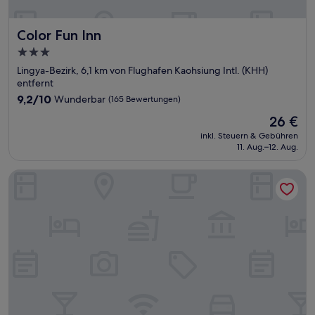
Color Fun Inn
Color Fun Inn
3.0-
Sterne-
Lingya-Bezirk, 6,1 km von Flughafen Kaohsiung Intl. (KHH)
Unterkunft
entfernt
9.2
9,2/10
Wunderbar
(165 Bewertungen)
von
Der
26 €
10,
Preis
Wunderbar,
inkl. Steuern & Gebühren
beträgt
11. Aug.–12. Aug.
(165
26 €
Bewertungen)
Kindness Hotel Glory Pier