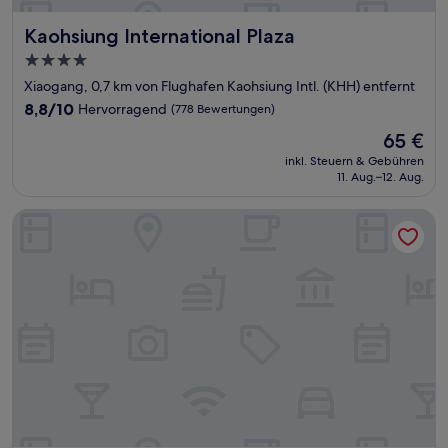
Kaohsiung International Plaza
Kaohsiung International Plaza
4.0-
Sterne-
Xiaogang, 0,7 km von Flughafen Kaohsiung Intl. (KHH) entfernt
Unterkunft
8.8
8,8/10
Hervorragend
(778 Bewertungen)
von
Der
65 €
10,
Preis
Hervorragend,
inkl. Steuern & Gebühren
beträgt
11. Aug.–12. Aug.
(778
65 €
Bewertungen)
The Riverside Hotel International