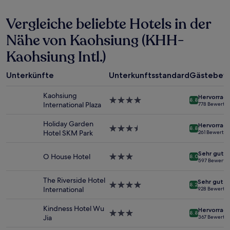
den
letzten
Vergleiche beliebte Hotels in der
24 Stunden
für
Nähe von Kaohsiung (KHH-
einen
Kaohsiung Intl.)
Aufenthalt
mit
1 Übernachtung
Unterkünfte
Unterkunftsstandard
Gästebew
von
2 Erwachsenen
Kaohsiung
Hervorrag
gefunden
4.0-
8.8
International Plaza
778 Bewertu
wurde.
Sterne-
Preise
Unterkunft
Holiday Garden
Hervorrag
und
3.5-
8.8
Hotel SKM Park
261 Bewertu
Verfügbarkeiten
Sterne-
können
Unterkunft
Sehr gut
sich
O House Hotel
3.0-
8.0
597 Bewertu
ändern.
Sterne-
Es
Unterkunft
The Riverside Hotel
können
Sehr gut
4.0-
8.2
International
928 Bewertu
zusätzliche
Sterne-
Bedingungen
Unterkunft
Kindness Hotel Wu
gelten.
Hervorrag
3.0-
8.8
Jia
367 Bewertu
Sterne-