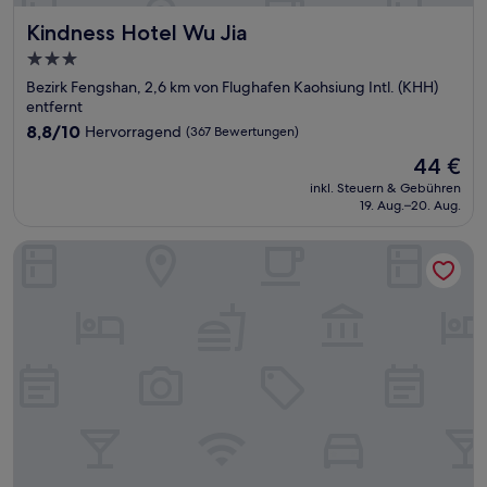
Kindness Hotel Wu Jia
Kindness Hotel Wu Jia
3.0-
Sterne-
Bezirk Fengshan, 2,6 km von Flughafen Kaohsiung Intl. (KHH)
Unterkunft
entfernt
8.8
8,8/10
Hervorragend
(367 Bewertungen)
von
Der
44 €
10,
Preis
Hervorragend,
inkl. Steuern & Gebühren
beträgt
19. Aug.–20. Aug.
(367
44 €
Bewertungen)
Kaohsiung International Plaza