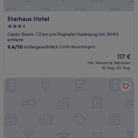
Starhaus Hotel
Starhaus Hotel
3.5-
Sterne-
Cianjin-Bezirk, 7,2 km von Flughafen Kaohsiung Intl. (KHH)
Unterkunft
entfernt
9.4
9,4/10
Außergewöhnlich
(1.000 Bewertungen)
von
Der
117 €
10,
Preis
Außergewöhnlich,
inkl. Steuern & Gebühren
beträgt
21. Aug.–22. Aug.
(1.000
117 €
Bewertungen)
Royal Gold Hotel