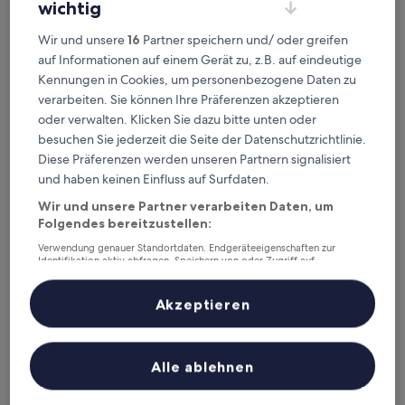
wichtig
Caledon Overnight Rooms
Caledon Overnight Rooms
Wir und unsere
16
Partner speichern und/ oder greifen
3.0-
auf Informationen auf einem Gerät zu, z.B. auf eindeutige
Sterne-
5,5 km von Flughafen B.J. Vorster (KIM) entfernt
Kennungen in Cookies, um personenbezogene Daten zu
Unterkunft
8.8
8,8/10
Hervorragend
verarbeiten. Sie können Ihre Präferenzen akzeptieren
(9 Bewertungen)
von
oder verwalten. Klicken Sie dazu bitte unten oder
Der
40 €
10,
besuchen Sie jederzeit die Seite der Datenschutzrichtlinie.
Preis
Hervorragend,
inkl. Steuern & Gebühren
beträgt
Diese Präferenzen werden unseren Partnern signalisiert
15. Aug.–16. Aug.
(9
40 €
Bewertungen)
und haben keinen Einfluss auf Surfdaten.
Kimberley Manor Guesthouse
Wir und unsere Partner verarbeiten Daten, um
Folgendes bereitzustellen:
Verwendung genauer Standortdaten. Endgeräteeigenschaften zur
Identifikation aktiv abfragen. Speichern von oder Zugriff auf
Informationen auf einem Endgerät. Personalisierte Werbung und
Inhalte, Messung von Werbeleistung und der Performance von Inhalten,
Zielgruppenforschung sowie Entwicklung und Verbesserung von
Akzeptieren
Angeboten.
Liste der Partner (Lieferanten)
Alle ablehnen