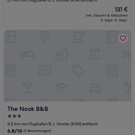
Unterkunft
Der
131 €
Preis
inkl. Steuern & Gebühren
beträgt
5. Sept.–6. Sept.
131 €
The Nook B&B
The Nook B&B
The Nook B&B
3.0-
Sterne-
4,5 km von Flughafen B.J. Vorster (KIM) entfernt
Unterkunft
6.8
6,8/10
(5 Bewertungen)