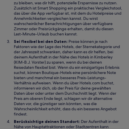
zu bleiben, was dir hilft, potenzielle Ersparnisse zu nutzen.
e
Zusätzlich ist Smart Shopping ein praktisches Vergleichstool,
t
das über die App verfügbar ist, mit dem du Hotelpreise und
Annehmlichkeiten vergleichen kannst. Du wirst
wahrscheinlicher Benachrichtigungen über verfügbare
Zimmer oder Preisrückgänge erhalten, damit du diesen
Last-Minute-Urlaub buchen kannst.
Sei flexibel bei den Daten:
Preise können je nach
Faktoren wie der Lage des Hotels, der Sternekategorie und
der Jahreszeit schwanken, daher kann es dir helfen, bei
deinem Aufenthalt in der Nähe des Hotels in Kimberley
(KIM-B.J. Vorster) zu sparen, wenn du bei deinen
Reisedaten flexibel bist. Wenn du ein einzigartiges Erlebnis
suchst, können Boutique-Hotels eine persönlichere Note
bieten und manchmal ein besseres Preis-Leistungs-
Verhältnis aufweisen. Wenn du über Hotels.com buchst,
informieren wir dich, ob der Preis für deine gewählten
Daten über oder unter dem Durchschnitt liegt. Wenn der
Preis am oberen Ende liegt, schlagen wir dir alternative
Daten vor, die günstiger sein könnten, was die
Wahrscheinlichkeit erhöht, dass du ein besseres Angebot
findest.
Berücksichtige deinen Standort:
Der Aufenthalt in der
Nähe von Hauptattraktionen oder Stadtzentren kann