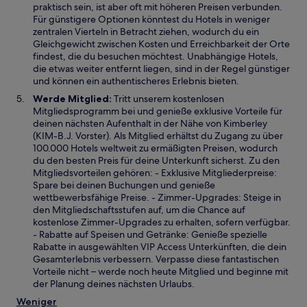
praktisch sein, ist aber oft mit höheren Preisen verbunden.
Für günstigere Optionen könntest du Hotels in weniger
zentralen Vierteln in Betracht ziehen, wodurch du ein
Gleichgewicht zwischen Kosten und Erreichbarkeit der Orte
findest, die du besuchen möchtest. Unabhängige Hotels,
die etwas weiter entfernt liegen, sind in der Regel günstiger
und können ein authentischeres Erlebnis bieten.
Werde Mitglied:
Tritt unserem kostenlosen
Mitgliedsprogramm bei und genieße exklusive Vorteile für
deinen nächsten Aufenthalt in der Nähe von Kimberley
(KIM-B.J. Vorster). Als Mitglied erhältst du Zugang zu über
100.000 Hotels weltweit zu ermäßigten Preisen, wodurch
du den besten Preis für deine Unterkunft sicherst. Zu den
Mitgliedsvorteilen gehören: - Exklusive Mitgliederpreise:
Spare bei deinen Buchungen und genieße
wettbewerbsfähige Preise. - Zimmer-Upgrades: Steige in
den Mitgliedschaftsstufen auf, um die Chance auf
kostenlose Zimmer-Upgrades zu erhalten, sofern verfügbar.
- Rabatte auf Speisen und Getränke: Genieße spezielle
Rabatte in ausgewählten VIP Access Unterkünften, die dein
Gesamterlebnis verbessern. Verpasse diese fantastischen
Vorteile nicht – werde noch heute Mitglied und beginne mit
der Planung deines nächsten Urlaubs.
Weniger