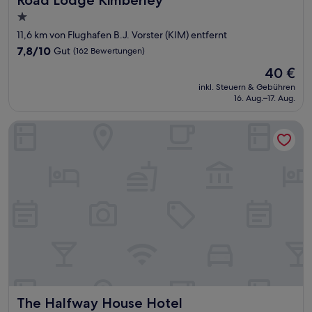
1.0-
Stern-
11,6 km von Flughafen B.J. Vorster (KIM) entfernt
Unterkunft
7.8
7,8/10
Gut
(162 Bewertungen)
von
Der
40 €
10,
Preis
Gut,
inkl. Steuern & Gebühren
beträgt
16. Aug.–17. Aug.
(162
40 €
Bewertungen)
The Halfway House Hotel
The Halfway House Hotel
The Halfway House Hotel