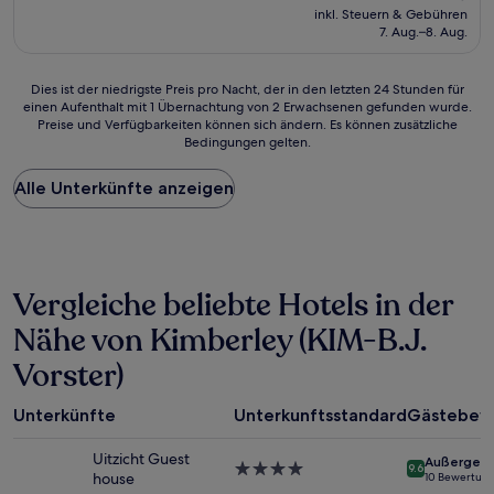
Preis
Außergewöhnlich,
inkl. Steuern & Gebühren
beträgt
7. Aug.–8. Aug.
(10
45 €
Bewertungen)
Dies
Dies ist der niedrigste Preis pro Nacht, der in den letzten 24 Stunden für
einen Aufenthalt mit 1 Übernachtung von 2 Erwachsenen gefunden wurde.
ist
Preise und Verfügbarkeiten können sich ändern. Es können zusätzliche
der
Bedingungen gelten.
niedrigste
Preis
Alle Unterkünfte anzeigen
pro
Nacht,
der
in
den
letzten
Vergleiche beliebte Hotels in der
24 Stunden
für
Nähe von Kimberley (KIM-B.J.
einen
Vorster)
Aufenthalt
mit
1 Übernachtung
Unterkünfte
Unterkunftsstandard
Gästebew
von
2 Erwachsenen
Uitzicht Guest
Außergewö
gefunden
4.0-
9.6
house
10 Bewertun
wurde.
Sterne-