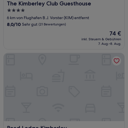
The Kimberley Club Guesthouse
The Kimberley Club Guesthouse
4.0-
Sterne-
6 km von Flughafen B.J. Vorster (KIM) entfernt
Unterkunft
8.0
8,0/10
Sehr gut
(21 Bewertungen)
von
Der
74 €
10,
Preis
Sehr
inkl. Steuern & Gebühren
beträgt
7. Aug.–8. Aug.
gut,
74 €
(21
Bewertungen)
Road Lodge Kimberley
Road Lodge Kimberley
Road Lodge Kimberley