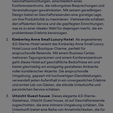
i
Geschäftseinrichtungen, einschließlich eines
n
Konferenzzentrums, die reibungslose Besprechungen und
e
Veranstaltungen gewährleisten. Mit seinem geradlinigen
i
Design bietet es Geschäftsreisenden eine günstige Lage,
n
um ihre Produktivität zu maximieren. Vielreisende schätzen
e
den effizienten Service und die gepflegten Einrichtungen,
m
was es zu einer idealen Wahl für diejenigen macht, die ein
n
problemloses Erlebnis bevorzugen.
e
W
Kimberley Anne Small Luxury Hotel
: Als angesehenes
u
i
4,0-Sterne-Hotel vereint das Kimberley Anne Small Luxury
e
r
Hotel Luxus und Boutique-Charme, perfekt für
n
d
anspruchsvolle Reisende. Mit einem Business Center,
F
i
mehreren Tagungsräumen und einem Konferenzzentrum
e
n
geht dieses Hotel auf geschäftliche Bedürfnisse ein und
n
e
bietet gleichzeitig ein einzigartig gestaltetes Ambiente
s
i
voller künstlerischer Akzente. Die anspruchsvolle
t
n
Umgebung, gepaart mit hochwertigen Dienstleistungen,
e
e
verwandelt jeden Aufenthalt in ein unvergessliches Erlebnis
r
m
und erntet Lob von Gästen, die stilvolle Unterkünfte und
g
n
persönlichen Service schätzen.
e
e
W
Uitzicht Guest house
: Dieses elegante 4,0-Sterne-
ö
u
i
Gästehaus, Uitzicht Guest house, ist auf Geschäftsreisende
f
e
r
zugeschnitten, die eine intimere Umgebung schätzen. Die
f
n
d
Unterkunft bietet eine Reihe von Annehmlichkeiten, die für
n
F