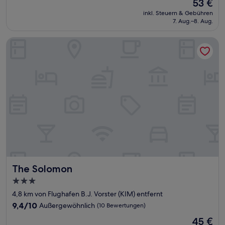
Der
53 €
10,
Preis
Gut,
inkl. Steuern & Gebühren
beträgt
7. Aug.–8. Aug.
(3
53 €
Bewertungen)
The Solomon
The Solomon
The Solomon
3.0-
Sterne-
4,8 km von Flughafen B.J. Vorster (KIM) entfernt
Unterkunft
9.4
9,4/10
Außergewöhnlich
(10 Bewertungen)
von
Der
45 €
10,