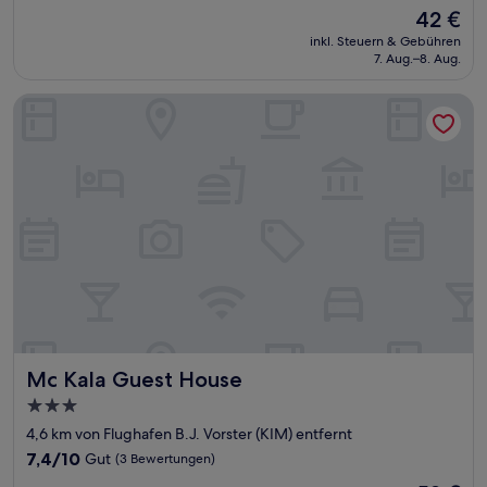
von
Der
42 €
10,
Preis
(5
inkl. Steuern & Gebühren
beträgt
7. Aug.–8. Aug.
Bewertungen)
42 €
Mc Kala Guest House
Mc Kala Guest House
Mc Kala Guest House
3.0-
Sterne-
4,6 km von Flughafen B.J. Vorster (KIM) entfernt
Unterkunft
7.4
7,4/10
Gut
(3 Bewertungen)
von