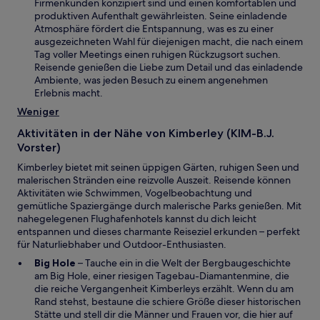
i
Firmenkunden konzipiert sind und einen komfortablen und
e
e
n
produktiven Aufenthalt gewährleisten. Seine einladende
t
n
e
Atmosphäre fördert die Entspannung, was es zu einer
s
i
ausgezeichneten Wahl für diejenigen macht, die nach einem
t
n
Tag voller Meetings einen ruhigen Rückzugsort suchen.
e
e
Reisende genießen die Liebe zum Detail und das einladende
r
m
Ambiente, was jeden Besuch zu einem angenehmen
g
n
Erlebnis macht.
e
e
Weniger
ö
u
f
e
Aktivitäten in der Nähe von Kimberley (KIM-B.J.
f
n
Vorster)
n
F
e
Kimberley bietet mit seinen üppigen Gärten, ruhigen Seen und
e
t
malerischen Stränden eine reizvolle Auszeit. Reisende können
n
Aktivitäten wie Schwimmen, Vogelbeobachtung und
s
gemütliche Spaziergänge durch malerische Parks genießen. Mit
t
nahegelegenen Flughafenhotels kannst du dich leicht
e
entspannen und dieses charmante Reiseziel erkunden – perfekt
r
für Naturliebhaber und Outdoor-Enthusiasten.
g
e
W
Big Hole
– Tauche ein in die Welt der Bergbaugeschichte
ö
i
am Big Hole, einer riesigen Tagebau-Diamantenmine, die
f
r
die reiche Vergangenheit Kimberleys erzählt. Wenn du am
f
d
Rand stehst, bestaune die schiere Größe dieser historischen
n
i
Stätte und stell dir die Männer und Frauen vor, die hier auf