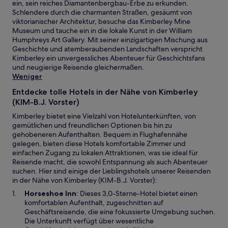
ein, sein reiches Diamantenbergbau-Erbe zu erkunden.
Schlendere durch die charmanten Straßen, gesäumt von
viktorianischer Architektur, besuche das Kimberley Mine
Museum und tauche ein in die lokale Kunst in der William
Humphreys Art Gallery. Mit seiner einzigartigen Mischung aus
Geschichte und atemberaubenden Landschaften verspricht
Kimberley ein unvergessliches Abenteuer für Geschichtsfans
und neugierige Reisende gleichermaßen.
Weniger
Entdecke tolle Hotels in der Nähe von Kimberley
(KIM-B.J. Vorster)
Kimberley bietet eine Vielzahl von Hotelunterkünften, von
gemütlichen und freundlichen Optionen bis hin zu
gehobeneren Aufenthalten. Bequem in Flughafennähe
gelegen, bieten diese Hotels komfortable Zimmer und
einfachen Zugang zu lokalen Attraktionen, was sie ideal für
Reisende macht, die sowohl Entspannung als auch Abenteuer
suchen. Hier sind einige der Lieblingshotels unserer Reisenden
in der Nähe von Kimberley (KIM-B.J. Vorster):
W
Horseshoe Inn
: Dieses 3,0-Sterne-Hotel bietet einen
i
komfortablen Aufenthalt, zugeschnitten auf
r
Geschäftsreisende, die eine fokussierte Umgebung suchen.
d
Die Unterkunft verfügt über wesentliche