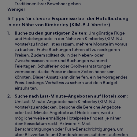
t
e
i
n
e
Traditionen ihrer Bewohner geben.
ö
n
e
n
Weniger
f
e
u
s
5 Tipps für clevere Ersparnisse bei der Hotelbuchung
f
i
e
t
in der Nähe von Kimberley (KIM-B.J. Vorster)
n
n
n
e
e
e
F
r
Buche zu den günstigsten Zeiten:
Um günstige Flüge
t
m
e
g
und Hotelangebote in der Nähe von Kimberley (KIM-B.J.
n
n
e
Vorster) zu finden, ist es ratsam, mehrere Monate im Voraus
e
s
ö
zu buchen. Frühe Buchungen führen oft zu niedrigeren
u
t
f
Preisen. Zudem solltest du in der Neben- oder
e
e
f
Zwischensaison reisen und Buchungen während
n
r
n
Feiertagen, Schulferien oder Großveranstaltungen
F
g
e
vermeiden, da die Preise in diesen Zeiten höher sein
e
e
t
könnten. Dieser Ansatz kann dir helfen, ein hervorragendes
n
ö
Preis-Leistungs-Verhältnis zu sichern und dein Budget
s
f
einzuhalten.
t
f
Suche nach Last-Minute-Angeboten auf Hotels.com:
e
n
Um Last-Minute-Angebote nach Kimberley (KIM-B.J.
r
e
Vorster) zu entdecken, besuche die Bereiche Angebote
g
t
oder Last-Minute-Angebote auf Hotels.com, wo du
e
möglicherweise ermäßigte Hotelpreise findest, je näher
ö
dein Reisedatum rückt. Aktiviere E-Mail-
f
Benachrichtigungen oder Push-Benachrichtigungen, um
f
über Blitzverkäufe und Sonderaktionen auf dem Laufenden
n