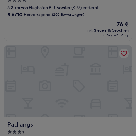
4.0-
Sterne-
6,3 km von Flughafen B.J. Vorster (KIM) entfernt
Unterkunft
8.6
8,6/10
Hervorragend
(202 Bewertungen)
von
Der
76 €
10,
Preis
Hervorragend,
inkl. Steuern & Gebühren
beträgt
14. Aug.–15. Aug.
(202
76 €
Bewertungen)
Padlangs
Padlangs
Padlangs
3.5-