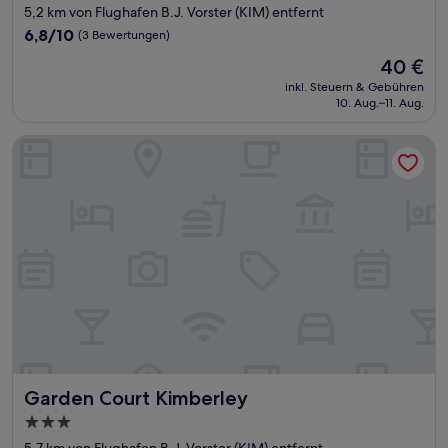
Sterne-
5,2 km von Flughafen B.J. Vorster (KIM) entfernt
Unterkunft
6.8
6,8/10
(3 Bewertungen)
von
Der
40 €
10,
Preis
(3
inkl. Steuern & Gebühren
beträgt
10. Aug.–11. Aug.
Bewertungen)
40 €
Garden Court Kimberley
Garden Court Kimberley
Garden Court Kimberley
3.0-
Sterne-
5,7 km von Flughafen B.J. Vorster (KIM) entfernt