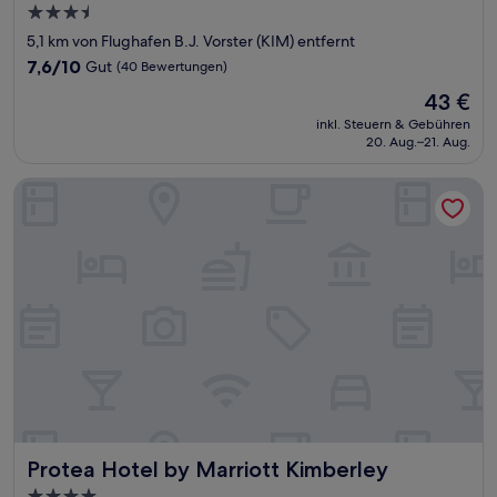
3.5-
Sterne-
5,1 km von Flughafen B.J. Vorster (KIM) entfernt
Unterkunft
7.6
7,6/10
Gut
(40 Bewertungen)
von
Der
43 €
10,
Preis
Gut,
inkl. Steuern & Gebühren
beträgt
20. Aug.–21. Aug.
(40
43 €
Bewertungen)
Protea Hotel by Marriott Kimberley
Protea Hotel by Marriott Kimberley
Protea Hotel by Marriott Kimberley