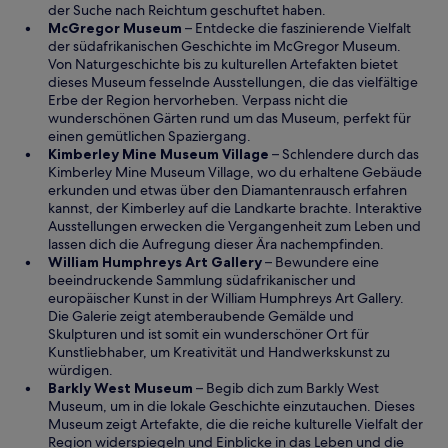
e
n
der Suche nach Reichtum geschuftet haben.
t
e
W
McGregor Museum
– Entdecke die faszinierende Vielfalt
i
i
der südafrikanischen Geschichte im McGregor Museum.
n
r
Von Naturgeschichte bis zu kulturellen Artefakten bietet
e
d
dieses Museum fesselnde Ausstellungen, die das vielfältige
m
i
Erbe der Region hervorheben. Verpass nicht die
n
n
wunderschönen Gärten rund um das Museum, perfekt für
e
e
einen gemütlichen Spaziergang.
u
i
W
Kimberley Mine Museum Village
– Schlendere durch das
e
n
i
Kimberley Mine Museum Village, wo du erhaltene Gebäude
n
e
r
erkunden und etwas über den Diamantenrausch erfahren
F
m
d
kannst, der Kimberley auf die Landkarte brachte. Interaktive
e
n
i
Ausstellungen erwecken die Vergangenheit zum Leben und
n
e
n
lassen dich die Aufregung dieser Ära nachempfinden.
s
u
W
e
William Humphreys Art Gallery
– Bewundere eine
t
e
i
i
beeindruckende Sammlung südafrikanischer und
e
n
r
n
europäischer Kunst in der William Humphreys Art Gallery.
r
F
d
e
Die Galerie zeigt atemberaubende Gemälde und
g
e
i
m
Skulpturen und ist somit ein wunderschöner Ort für
e
n
n
n
Kunstliebhaber, um Kreativität und Handwerkskunst zu
ö
s
e
e
würdigen.
f
t
W
i
u
Barkly West Museum
– Begib dich zum Barkly West
f
e
i
n
e
Museum, um in die lokale Geschichte einzutauchen. Dieses
n
r
r
e
n
Museum zeigt Artefakte, die die reiche kulturelle Vielfalt der
e
g
d
m
F
Region widerspiegeln und Einblicke in das Leben und die