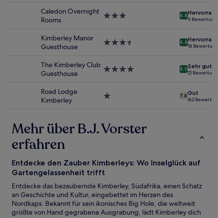
Preise
Unterkunft
Caledon Overnight
Hervorrag
und
3.0-
8.8
Rooms
9 Bewertung
Verfügbarkeiten
Sterne-
können
Unterkunft
Kimberley Manor
Hervorrag
sich
3.5-
8.8
Guesthouse
18 Bewertun
ändern.
Sterne-
Es
Unterkunft
The Kimberley Club
können
Sehr gut
4.0-
8.0
Guesthouse
21 Bewertun
zusätzliche
Sterne-
Bedingungen
Unterkunft
Road Lodge
gelten.
Gut
1.0-
7.8
Kimberley
162 Bewertu
Stern-
Unterkunft
Mehr über B.J. Vorster
erfahren
Entdecke den Zauber Kimberleys: Wo Inselglück auf
Gartengelassenheit trifft
Entdecke das bezaubernde Kimberley, Südafrika, einen Schatz
an Geschichte und Kultur, eingebettet im Herzen des
Nordkaps. Bekannt für sein ikonisches Big Hole, die weltweit
größte von Hand gegrabene Ausgrabung, lädt Kimberley dich