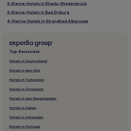
3-Sterne-Hotels in Rheda-Wiedenbrück
3-Sterne-Hotels in Bad Driburg
4-Sterne-Hotels in Strandbad Alberssee
3-Sterne-Hotels in Strandbad Alberssee
Kempenfeldrom Hotels
Neuenkirchen Hotels
Top-Reiseziele
Hotels nahe Bahnhof Hoppecke
Hotels in Deutschland
Hotels nahe Bushaltestelle Friedrich-List-Str.
Hotels in den USA
Hotels nahe Klimapark Rietberg
Hotels in Tschechien
Hotels nahe Kurpark
Hotels in Österreich
Kühlsen Hotels
Hotels in den Niederlanden
Lippstadt Hotels
Hotels in Italien
Erwitte Hotels
Sennelager Hotels
Hotels in Schweden
Landkreis Paderborn: Hotels
Hotels in Portugal