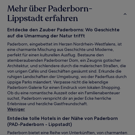
24 Stunden
Mehr über Paderborn-
für
einen
Lippstadt erfahren
Aufenthalt
mit
1 Übernachtung
Entdecke den Zauber Paderborns: Wo Geschichte
von
auf die Umarmung der Natur trifft
2 Erwachsenen
Paderborn, eingebettet im Herzen Nordrhein-Westfalens, ist
gefunden
eine charmante Mischung aus Geschichte und Moderne,
wurde.
perfekt für einen kulturellen Ausflug. Bestaune den
Preise
atemberaubenden Paderborner Dom, ein Zeugnis gotischer
und
Architektur, und schlendere durch die malerischen Straßen, die
Verfügbarkeiten
von urigen Cafés und Geschäften gesäumt sind. Erkunde die
können
ruhigen Landschaften der Umgebung, wo der Paderfluss durch
sich
üppige Parks mäandert. Verpasse nicht die lebendige
ändern.
Paderborn Galerie für einen Eindruck vom lokalen Shopping.
Es
Ob du eine romantische Auszeit oder ein Familienabenteuer
können
suchst, Paderborn verspricht dir an jeder Ecke herrliche
zusätzliche
Erlebnisse und herzliche Gastfreundschaft.
Bedingungen
Weniger
gelten.
Entdecke tolle Hotels in der Nähe von Paderborn
(PAD-Paderborn - Lippstadt)
Paderborn bietet eine Reihe von Unterkünften, von charmanten