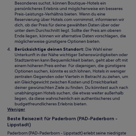
e
Besonderes suchst, können Boutique-Hotels ein
r
persönlicheres Erlebnis und möglicherweise ein besseres
g
Preis-Leistungs-Verhältnis bieten. Wenn du eine
e
Reservierung über Hotels.com vornimmst, informieren wir
ö
dich, ob der Preis für deine gewählten Daten über oder
f
unter dem Durchschnitt liegt. Sollte der Preis am oberen
f
Ende liegen, können wir alternative Daten vorschlagen, die
n
möglicherweise günstigere Optionen bieten.
e
Berücksichtige deinen Standort:
Die Wahl einer
t
Unterkunft in der Nähe wichtiger Sehenswürdigkeiten oder
Stadtzentren kann Bequemlichkeit bieten, geht aber oft mit
einem höheren Preis einher. Für diejenigen, die günstigere
Optionen suchen, könnte es sich lohnen, Hotels in weniger
zentralen Gegenden oder Vierteln in Betracht zu ziehen, um
ein Gleichgewicht zwischen Kosten und Erreichbarkeit
deiner gewünschten Ziele zu finden. Du könntest auch nach
unabhängigen Hotels suchen, die etwas weiter außerhalb
liegen, da diese wahrscheinlich ein authentischeres und
budgetfreundlicheres Erlebnis bieten.
Weniger
Beste Reisezeit für Paderborn (PAD-Paderborn -
Lippstadt)
Paderborn (PAD-Paderborn - Lippstadt) erlebt seine niedrigste