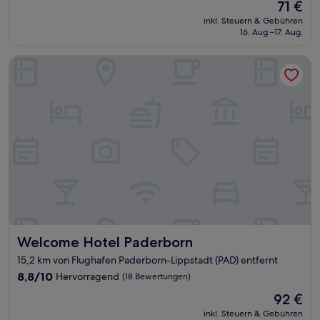
Der
71 €
10,
Preis
Hervorragend,
inkl. Steuern & Gebühren
beträgt
16. Aug.–17. Aug.
(238
71 €
Bewertungen)
Welcome Hotel Paderborn
Welcome Hotel Paderborn
Welcome Hotel Paderborn
15,2 km von Flughafen Paderborn-Lippstadt (PAD) entfernt
8.8
8,8/10
Hervorragend
(18 Bewertungen)
von
Der
92 €
10,
Preis
Hervorragend,
inkl. Steuern & Gebühren