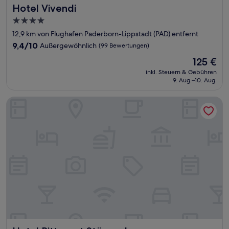
Hotel Vivendi
Hotel Vivendi
4.0-
Sterne-
12,9 km von Flughafen Paderborn-Lippstadt (PAD) entfernt
Unterkunft
9.4
9,4/10
Außergewöhnlich
(99 Bewertungen)
von
Der
125 €
10,
Preis
Außergewöhnlich,
inkl. Steuern & Gebühren
beträgt
9. Aug.–10. Aug.
(99
125 €
Bewertungen)
Hotel Rittergut Störmede