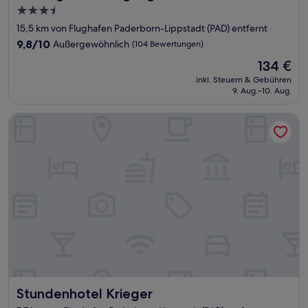
3.5-
Sterne-
15,5 km von Flughafen Paderborn-Lippstadt (PAD) entfernt
Unterkunft
9.8
9,8/10
Außergewöhnlich
(104 Bewertungen)
von
Der
134 €
10,
Preis
Außergewöhnlich,
inkl. Steuern & Gebühren
beträgt
9. Aug.–10. Aug.
(104
134 €
Bewertungen)
Stundenhotel Krieger
Stundenhotel Krieger
Stundenhotel Krieger