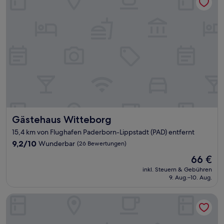
Gästehaus Witteborg
Gästehaus Witteborg
15,4 km von Flughafen Paderborn-Lippstadt (PAD) entfernt
9.2
9,2/10
Wunderbar
(26 Bewertungen)
von
Der
66 €
10,
Preis
Wunderbar,
inkl. Steuern & Gebühren
beträgt
9. Aug.–10. Aug.
(26
66 €
Bewertungen)
Hotel Schnitterhof