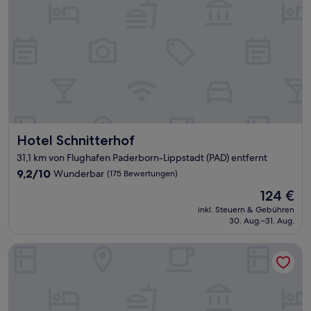
Hotel Schnitterhof
Hotel Schnitterhof
31,1 km von Flughafen Paderborn-Lippstadt (PAD) entfernt
9.2
9,2/10
Wunderbar
(175 Bewertungen)
von
Der
124 €
10,
Preis
Wunderbar,
inkl. Steuern & Gebühren
beträgt
30. Aug.–31. Aug.
(175
124 €
Bewertungen)
Road House Hotel