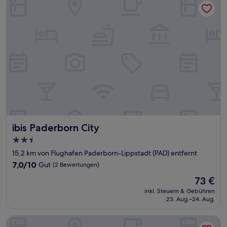
ibis Paderborn City
ibis Paderborn City
2.5-
Sterne-
15,2 km von Flughafen Paderborn-Lippstadt (PAD) entfernt
Unterkunft
7.0
7,0/10
Gut
(2 Bewertungen)
von
Der
73 €
10,
Preis
Gut,
inkl. Steuern & Gebühren
beträgt
23. Aug.–24. Aug.
(2
73 €
Bewertungen)
Gästehaus Witteborg