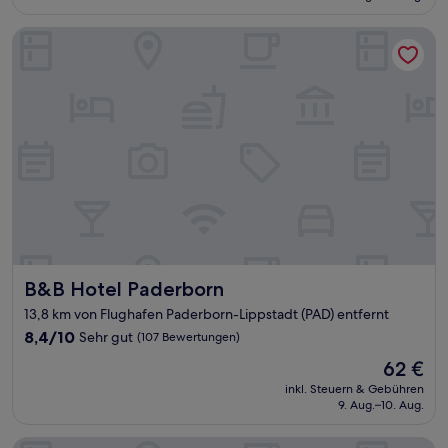
74 €
Bewertungen)
B&B Hotel Paderborn
B&B Hotel Paderborn
B&B Hotel Paderborn
13,8 km von Flughafen Paderborn-Lippstadt (PAD) entfernt
8.4
8,4/10
Sehr gut
(107 Bewertungen)
von
Der
62 €
10,
Preis
Sehr
inkl. Steuern & Gebühren
beträgt
9. Aug.–10. Aug.
gut,
62 €
(107
Bewertungen)
ibis Paderborn City