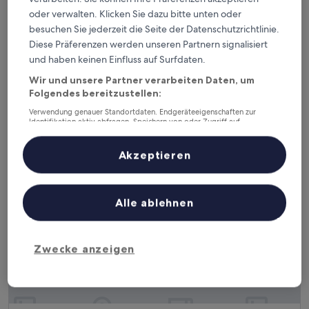
oder verwalten. Klicken Sie dazu bitte unten oder
Best Western Plus Arosa Hotel
Best Western Plus Arosa Hotel
besuchen Sie jederzeit die Seite der Datenschutzrichtlinie.
4.0-
Diese Präferenzen werden unseren Partnern signalisiert
Sterne-
14,9 km von Flughafen Paderborn-Lippstadt (PAD) entfernt
und haben keinen Einfluss auf Surfdaten.
Unterkunft
8.8
8,8/10
Hervorragend
(392 Bewertungen)
Wir und unsere Partner verarbeiten Daten, um
von
Der
126 €
10,
Folgendes bereitzustellen:
Preis
Hervorragend,
inkl. Steuern & Gebühren
Verwendung genauer Standortdaten. Endgeräteeigenschaften zur
beträgt
30. Aug.–31. Aug.
(392
Identifikation aktiv abfragen. Speichern von oder Zugriff auf
126 €
Bewertungen)
Informationen auf einem Endgerät. Personalisierte Werbung und
Inhalte, Messung von Werbeleistung und der Performance von Inhalten,
Hotel Vivendi
Zielgruppenforschung sowie Entwicklung und Verbesserung von
Akzeptieren
Angeboten.
Liste der Partner (Lieferanten)
Alle ablehnen
Zwecke anzeigen