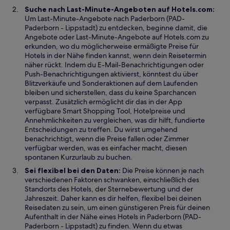
f
r
Suche nach Last-Minute-Angeboten auf Hotels.com:
n
g
Um Last-Minute-Angebote nach Paderborn (PAD-
e
e
Paderborn - Lippstadt) zu entdecken, beginne damit, die
t
ö
W
Angebote
oder Last-Minute-Angebote auf Hotels.com zu
f
i
erkunden, wo du möglicherweise ermäßigte Preise für
f
r
Hotels in der Nähe finden kannst, wenn dein Reisetermin
n
d
näher rückt. Indem du E-Mail-Benachrichtigungen oder
e
i
Push-Benachrichtigungen aktivierst, könntest du über
t
n
Blitzverkäufe und Sonderaktionen auf dem Laufenden
e
bleiben und sicherstellen, dass du keine Sparchancen
i
verpasst. Zusätzlich ermöglicht dir das in der App
n
verfügbare Smart Shopping Tool, Hotelpreise und
e
Annehmlichkeiten zu vergleichen, was dir hilft, fundierte
m
Entscheidungen zu treffen. Du wirst umgehend
n
benachrichtigt, wenn die Preise fallen oder Zimmer
e
verfügbar werden, was es einfacher macht, diesen
u
spontanen Kurzurlaub zu buchen.
e
Sei flexibel bei den Daten:
Die Preise können je nach
n
verschiedenen Faktoren schwanken, einschließlich des
F
Standorts des Hotels, der Sternebewertung und der
e
Jahreszeit. Daher kann es dir helfen, flexibel bei deinen
n
Reisedaten zu sein, um einen günstigeren Preis für deinen
s
Aufenthalt in der Nähe eines Hotels in Paderborn (PAD-
t
Paderborn - Lippstadt) zu finden. Wenn du etwas