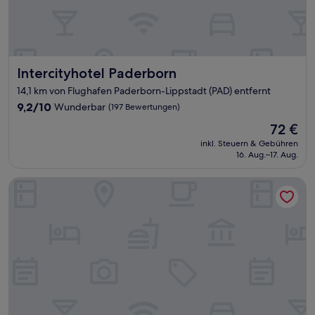
Intercityhotel Paderborn
Intercityhotel Paderborn
14,1 km von Flughafen Paderborn-Lippstadt (PAD) entfernt
9.2
9,2/10
Wunderbar
(197 Bewertungen)
von
Der
72 €
10,
Preis
Wunderbar,
inkl. Steuern & Gebühren
beträgt
16. Aug.–17. Aug.
(197
72 €
Bewertungen)
AiREA Hotel