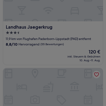
Landhaus Jaegerkrug
Landhaus Jaegerkrug
3.5-
Sterne-
11,9 km von Flughafen Paderborn-Lippstadt (PAD) entfernt
Unterkunft
8.8
8,8/10
Hervorragend
(55 Bewertungen)
von
Der
120 €
10,
Preis
Hervorragend,
inkl. Steuern & Gebühren
beträgt
10. Aug.–11. Aug.
(55
120 €
Bewertungen)
Almehof Thöne