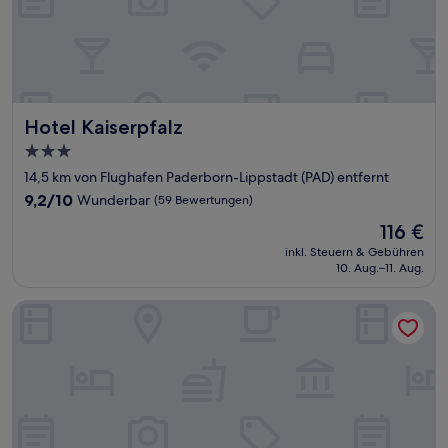
Hotel Kaiserpfalz
Hotel Kaiserpfalz
3.0-
Sterne-
14,5 km von Flughafen Paderborn-Lippstadt (PAD) entfernt
Unterkunft
9.2
9,2/10
Wunderbar
(59 Bewertungen)
von
Der
116 €
10,
Preis
Wunderbar,
inkl. Steuern & Gebühren
beträgt
10. Aug.–11. Aug.
(59
116 €
Bewertungen)
Landhaus Jaegerkrug