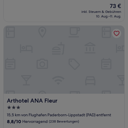
von
Der
73 €
10,
Preis
Sehr
inkl. Steuern & Gebühren
beträgt
10. Aug.–11. Aug.
gut,
73 €
(85
Bewertungen)
Arthotel ANA Fleur
Arthotel ANA Fleur
Arthotel ANA Fleur
3.0-
Sterne-
15,5 km von Flughafen Paderborn-Lippstadt (PAD) entfernt
Unterkunft
8.8
8,8/10
Hervorragend
(238 Bewertungen)
von