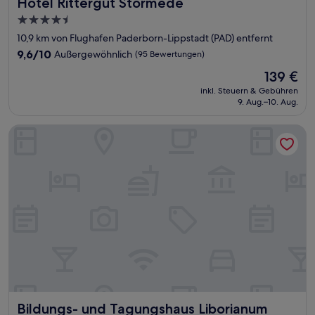
Hotel Rittergut Störmede
Hotel Rittergut Störmede
4.5-
Sterne-
10,9 km von Flughafen Paderborn-Lippstadt (PAD) entfernt
Unterkunft
9.6
9,6/10
Außergewöhnlich
(95 Bewertungen)
von
Der
139 €
10,
Preis
Außergewöhnlich,
inkl. Steuern & Gebühren
beträgt
9. Aug.–10. Aug.
(95
139 €
Bewertungen)
Bildungs- und Tagungshaus Liborianum
Bildungs- und Tagungshaus Liborianum
Bildungs- und Tagungshaus Liborianum