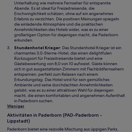
F
i
Unterhaltung wie mehrere Fernseher für entspannte
e
n
Abende. Es ist ideal für Freizeitreisende, die
n
e
Erschwinglichkeit schätzen, ohne auf ein angenehmes
s
i
Erlebnis zu verzichten. Die positiven Meinungen spiegeln
t
n
die einladende Atmosphäre und die praktischen
e
e
Annehmlichkeiten des Hotels wider, was es zu einer
r
m
großartigen Option für diejenigen macht, die Paderborn
g
n
erkunden.
e
e
W
Stundenhotel Krieger
: Das Stundenhotel Krieger ist ein
ö
u
i
charmantes 3,0-Sterne-Hotel, das einen delightfulen
f
e
r
Rückzugsort für Freizeitreisende bietet und eine
f
n
d
Gästebewertung von 8,0 von 10 aufweist. Gäste können
n
F
i
sich in gut ausgestatteten Zimmern mit Flachbildfernsehern
e
e
n
entspannen, perfekt zum Relaxen nach einem
t
n
e
Erkundungstag. Das Hotel wird für sein gemütliches
s
i
Ambiente und seine durchdachten Annehmlichkeiten
t
n
gelobt, was es zu einer attraktiven Wahl für diejenigen
e
e
macht, die einen komfortablen und angenehmen Aufenthalt
r
m
in Paderborn suchen.
g
n
Weniger
e
e
ö
Aktivitäten in Paderborn (PAD-Paderborn -
u
f
Lippstadt)
e
f
n
Paderborn bietet eine reizvolle Mischung aus üppigen Parks,
n