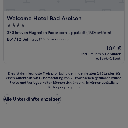
Welcome Hotel Bad Arolsen
Welcome Hotel Bad Arolsen
4.0-
Sterne-
37,8 km von Flughafen Paderborn-Lippstadt (PAD) entfernt
Unterkunft
8.4
8,4/10
Sehr gut
(219 Bewertungen)
von
Der
104 €
10,
Preis
Sehr
inkl. Steuern & Gebühren
beträgt
6. Sept.–7. Sept.
gut,
104 €
(219
Bewertungen)
Dies
Dies ist der niedrigste Preis pro Nacht, der in den letzten 24 Stunden für
einen Aufenthalt mit 1 Übernachtung von 2 Erwachsenen gefunden wurde.
ist
Preise und Verfügbarkeiten können sich ändern. Es können zusätzliche
der
Bedingungen gelten.
niedrigste
Preis
Alle Unterkünfte anzeigen
pro
Nacht,
der
in
den
letzten