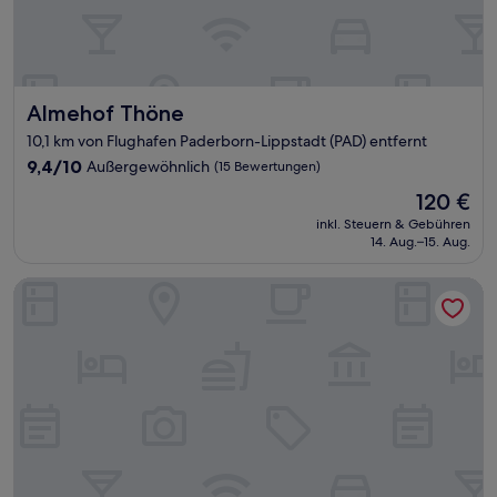
Almehof Thöne
Almehof Thöne
10,1 km von Flughafen Paderborn-Lippstadt (PAD) entfernt
9.4
9,4/10
Außergewöhnlich
(15 Bewertungen)
von
Der
120 €
10,
Preis
Außergewöhnlich,
inkl. Steuern & Gebühren
beträgt
14. Aug.–15. Aug.
(15
120 €
Bewertungen)
Welcome Hotel Bad Arolsen