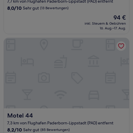
7,7 km von Flughafen Paderborn-Lippstadt (PAD) entfernt
8.0
8,0/10
Sehr gut
(13 Bewertungen)
von
Der
94 €
10,
Preis
Sehr
inkl. Steuern & Gebühren
beträgt
16. Aug.–17. Aug.
gut,
94 €
(13
Bewertungen)
Motel 44
Motel 44
Motel 44
7,3 km von Flughafen Paderborn-Lippstadt (PAD) entfernt
8.2
8,2/10
Sehr gut
(85 Bewertungen)