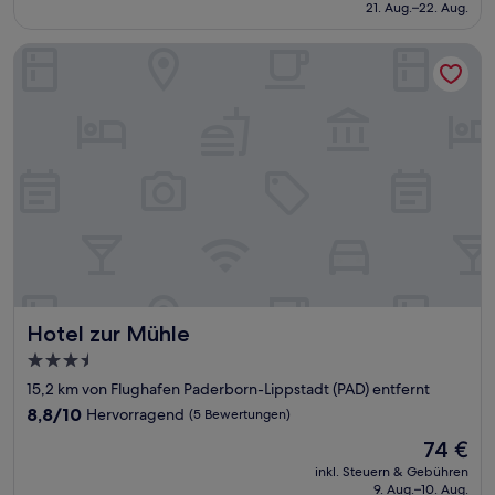
beträgt
21. Aug.–22. Aug.
(18
92 €
Bewertungen)
Hotel zur Mühle
Hotel zur Mühle
Hotel zur Mühle
3.5-
Sterne-
15,2 km von Flughafen Paderborn-Lippstadt (PAD) entfernt
Unterkunft
8.8
8,8/10
Hervorragend
(5 Bewertungen)
von
Der
74 €
10,
Preis
Hervorragend,
inkl. Steuern & Gebühren
beträgt
9. Aug.–10. Aug.
(5