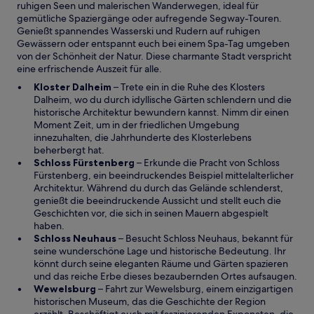
F
ruhigen Seen und malerischen Wanderwegen, ideal für
e
e
gemütliche Spaziergänge oder aufregende Segway-Touren.
t
n
Genießt spannendes Wasserski und Rudern auf ruhigen
s
Gewässern oder entspannt euch bei einem Spa-Tag umgeben
t
von der Schönheit der Natur. Diese charmante Stadt verspricht
e
eine erfrischende Auszeit für alle.
r
W
Kloster Dalheim
– Trete ein in die Ruhe des Klosters
g
i
Dalheim, wo du durch idyllische Gärten schlendern und die
e
r
historische Architektur bewundern kannst. Nimm dir einen
ö
d
Moment Zeit, um in der friedlichen Umgebung
f
i
innezuhalten, die Jahrhunderte des Klosterlebens
f
n
beherbergt hat.
n
e
W
Schloss Fürstenberg
– Erkunde die Pracht von Schloss
e
i
i
Fürstenberg, ein beeindruckendes Beispiel mittelalterlicher
t
n
r
Architektur. Während du durch das Gelände schlenderst,
e
d
genießt die beeindruckende Aussicht und stellt euch die
m
i
Geschichten vor, die sich in seinen Mauern abgespielt
n
n
haben.
e
W
e
Schloss Neuhaus
– Besucht Schloss Neuhaus, bekannt für
u
i
i
seine wunderschöne Lage und historische Bedeutung. Ihr
e
r
n
könnt durch seine eleganten Räume und Gärten spazieren
n
d
e
und das reiche Erbe dieses bezaubernden Ortes aufsaugen.
W
F
i
m
Wewelsburg
– Fahrt zur Wewelsburg, einem einzigartigen
i
e
n
n
historischen Museum, das die Geschichte der Region
r
n
e
e