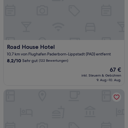
Road House Hotel
Road House Hotel
10,7 km von Flughafen Paderborn-Lippstadt (PAD) entfernt
8.2
8,2/10
Sehr gut
(122 Bewertungen)
von
Der
67 €
10,
Preis
Sehr
inkl. Steuern & Gebühren
beträgt
9. Aug.–10. Aug.
gut,
67 €
(122
Bewertungen)
Hotel Kaiserpfalz