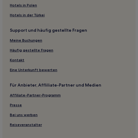
Hotels nahe Warsteiner Welt
Hotels in Polen
Helmern Hotels
Hotels in der Türkei
Schloss Holte-Stukenbrock Hotels
Support und häufig gestellte Fragen
Hagen Hotels
Meine Buchungen
Kaunitz Hotels
Hotels nahe Bahnhof Scherfede
Häufig gestellte Fragen
Brilon Hotels
Kontakt
Heringhausen Hotels
Eine Unterkunft bewerten
Westendorf Hotels
Für Anbieter, Affliliate-Partner und Medien
Bestwig Hotels
Affiliate-Partner-Programm
Hotels nahe Benteler-Arena
Presse
Hotels nahe Paderborn Hauptbahnhof
Hotels nahe Bahnhof Hövelriege
Bei uns werben
Hotels nahe Teutoburger Wald
Reiseveranstalter
Iggenhausen Hotels