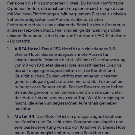
Pensionen bis hin zu modernen Hotels. Du kannst komfortable
Optionen finden, die ideal zum Entspannen sind, einige davon
mit Wellness-Einrichtungen. Mit bequemem Zugang zu lokalen
Sehenswürdigkeiten und Annehmlichkeiten bieten
Paderborner Hotels eine einladende Basis für deine Abenteuer
in dieser reizvollen Stadt. Hier sind einige der Lieblingshotels
unserer Reisenden in der Nähe von Paderborn (PAD-Paderborn
- Lippstadt):
W
AiREA Hotel
: Das AiREA Hotel ist ein einladendes 3,5-
i
Sterne-Hotel, das eine ausgezeichnete Auszeit für
r
anspruchsvolle Reisende bietet. Mit einer Gästebewertung
d
von 9,0 von 10 bietet dieses Hotel ein raffiniertes Erlebnis,
i
das auf diejenigen zugeschnitten ist, die Komfort und
n
Qualität suchen. Zu den wichtigsten Annehmlichkeiten
e
gehören elegant gestaltete Zimmer und der Fokus auf ein
i
reibungsloses Reiseerlebnis. Positive Bewertungen heben
n
den außergewöhnlichen Service und die Liebe zum Detail
e
des Hotels hervor, was es zu einer Top-Wahl für diejenigen
m
macht, die einen unvergesslichen Aufenthalt genießen
n
möchten.
e
W
Motel 44
: Das Motel 44 ist ein preisgünstiges Hotel, das
u
i
bei Komfort und Qualität keine Kompromisse eingeht und
e
r
eine Gästebewertung von 8,2 von 10 aufweist. Dieses Hotel
n
d
bietet Speisemöglichkeiten wie eine Snackbar und