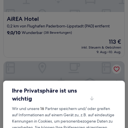
AiREA Hotel
AiREA Hotel
0,2 km von Flughafen Paderborn-Lippstadt (PAD) entfernt
9.0
9,0/10
Wunderbar
(38 Bewertungen)
von
Der
113 €
10,
Preis
Wunderbar,
inkl. Steuern & Gebühren
beträgt
9. Aug.–10. Aug.
(38
113 €
Bewertungen)
Best Western Plus Arosa Hotel
Ihre Privatsphäre ist uns
wichtig
Wir und unsere
16
Partner speichern und/ oder greifen
auf Informationen auf einem Gerät zu, z.B. auf eindeutige
Kennungen in Cookies, um personenbezogene Daten zu
verarbeiten. Sie können Ihre Präferenzen akzeptieren