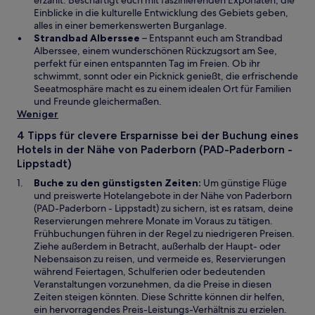
erzählt. Beschäftigt euch mit faszinierenden Exponaten, die
d
s
i
u
Einblicke in die kulturelle Entwicklung des Gebiets geben,
i
t
n
e
alles in einer bemerkenswerten Burganlage.
n
e
e
n
W
Strandbad Alberssee
– Entspannt euch am Strandbad
e
r
m
F
i
Alberssee, einem wunderschönen Rückzugsort am See,
i
g
n
e
r
perfekt für einen entspannten Tag im Freien. Ob ihr
n
e
e
n
d
schwimmt, sonnt oder ein Picknick genießt, die erfrischende
e
ö
u
s
i
Seeatmosphäre macht es zu einem idealen Ort für Familien
m
f
e
t
n
und Freunde gleichermaßen.
n
f
n
e
e
Weniger
e
n
F
r
i
4 Tipps für clevere Ersparnisse bei der Buchung eines
u
e
e
g
n
Hotels in der Nähe von Paderborn (PAD-Paderborn -
e
t
n
e
e
Lippstadt)
n
s
ö
m
F
t
f
n
Buche zu den günstigsten Zeiten:
Um günstige Flüge
e
e
f
e
und preiswerte Hotelangebote in der Nähe von Paderborn
n
r
n
u
(PAD-Paderborn - Lippstadt) zu sichern, ist es ratsam, deine
s
g
e
e
Reservierungen mehrere Monate im Voraus zu tätigen.
t
e
t
n
Frühbuchungen führen in der Regel zu niedrigeren Preisen.
e
ö
F
Ziehe außerdem in Betracht, außerhalb der Haupt- oder
r
f
e
Nebensaison zu reisen, und vermeide es, Reservierungen
g
f
n
während Feiertagen, Schulferien oder bedeutenden
e
n
s
Veranstaltungen vorzunehmen, da die Preise in diesen
ö
e
t
Zeiten steigen könnten. Diese Schritte können dir helfen,
f
t
e
ein hervorragendes Preis-Leistungs-Verhältnis zu erzielen.