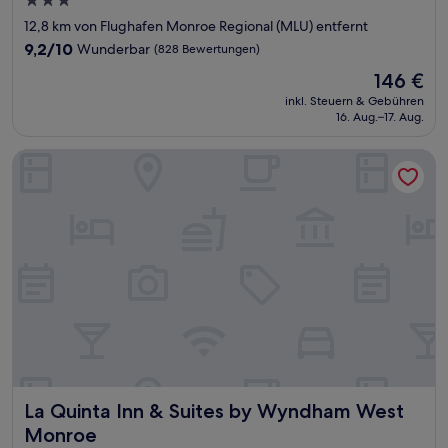
3.0-
Sterne-
12,8 km von Flughafen Monroe Regional (MLU) entfernt
Unterkunft
9.2
9,2/10
Wunderbar
(828 Bewertungen)
von
Der
146 €
10,
Preis
Wunderbar,
inkl. Steuern & Gebühren
beträgt
16. Aug.–17. Aug.
(828
146 €
Bewertungen)
La Quinta Inn & Suites by Wyndham West Monroe
La Quinta Inn & Suites by Wyndham West Monroe
La Quinta Inn & Suites by Wyndham West
Monroe