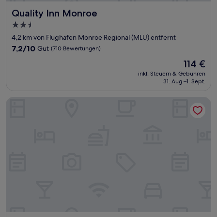
Quality Inn Monroe
Quality Inn Monroe
2.5-
Sterne-
4,2 km von Flughafen Monroe Regional (MLU) entfernt
Unterkunft
7.2
7,2/10
Gut
(710 Bewertungen)
von
Der
114 €
10,
Preis
Gut,
inkl. Steuern & Gebühren
beträgt
31. Aug.–1. Sept.
(710
114 €
Bewertungen)
Quality Inn & Suites West Monroe