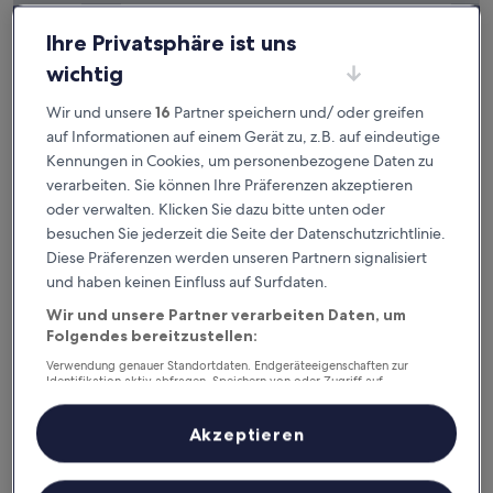
Ihre Privatsphäre ist uns
wichtig
Americas Best Value Inn Monroe
Americas Best Value Inn Monroe
Wir und unsere
16
Partner speichern und/ oder greifen
2.5-
auf Informationen auf einem Gerät zu, z.B. auf eindeutige
Sterne-
2,5 km von Flughafen Monroe Regional (MLU) entfernt
Kennungen in Cookies, um personenbezogene Daten zu
Unterkunft
7.6
7,6/10
Gut
(743 Bewertungen)
verarbeiten. Sie können Ihre Präferenzen akzeptieren
von
oder verwalten. Klicken Sie dazu bitte unten oder
Der
128 €
10,
Preis
besuchen Sie jederzeit die Seite der Datenschutzrichtlinie.
Gut,
inkl. Steuern & Gebühren
beträgt
1. Sept.–2. Sept.
(743
Diese Präferenzen werden unseren Partnern signalisiert
128 €
Bewertungen)
und haben keinen Einfluss auf Surfdaten.
Days Inn by Wyndham Monroe LA
Wir und unsere Partner verarbeiten Daten, um
Folgendes bereitzustellen:
Verwendung genauer Standortdaten. Endgeräteeigenschaften zur
Identifikation aktiv abfragen. Speichern von oder Zugriff auf
Informationen auf einem Endgerät. Personalisierte Werbung und
Inhalte, Messung von Werbeleistung und der Performance von Inhalten,
Zielgruppenforschung sowie Entwicklung und Verbesserung von
Akzeptieren
Angeboten.
Liste der Partner (Lieferanten)