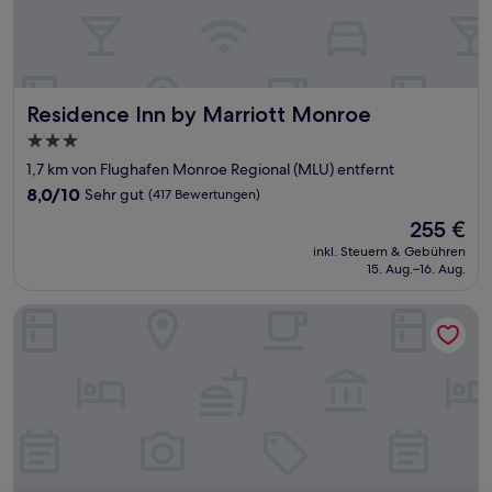
Residence Inn by Marriott Monroe
Residence Inn by Marriott Monroe
3.0-
Sterne-
1,7 km von Flughafen Monroe Regional (MLU) entfernt
Unterkunft
8.0
8,0/10
Sehr gut
(417 Bewertungen)
von
Der
255 €
10,
Preis
Sehr
inkl. Steuern & Gebühren
beträgt
15. Aug.–16. Aug.
gut,
255 €
(417
Bewertungen)
Americas Best Value Inn Monroe