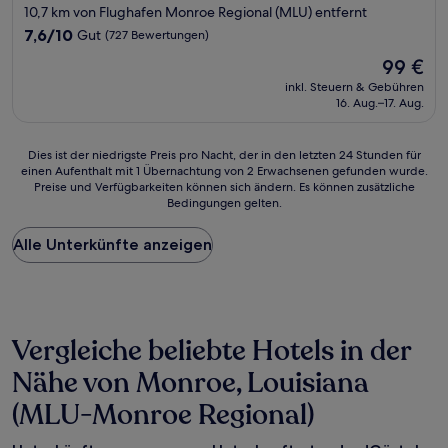
Sterne-
10,7 km von Flughafen Monroe Regional (MLU) entfernt
Unterkunft
7.6
7,6/10
Gut
(727 Bewertungen)
von
Der
99 €
10,
Preis
Gut,
inkl. Steuern & Gebühren
beträgt
16. Aug.–17. Aug.
(727
99 €
Bewertungen)
Dies
Dies ist der niedrigste Preis pro Nacht, der in den letzten 24 Stunden für
einen Aufenthalt mit 1 Übernachtung von 2 Erwachsenen gefunden wurde.
ist
Preise und Verfügbarkeiten können sich ändern. Es können zusätzliche
der
Bedingungen gelten.
niedrigste
Preis
Alle Unterkünfte anzeigen
pro
Nacht,
der
in
den
letzten
Vergleiche beliebte Hotels in der
24 Stunden
für
Nähe von Monroe, Louisiana
einen
(MLU-Monroe Regional)
Aufenthalt
mit
1 Übernachtung