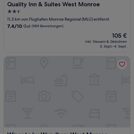
Quality Inn & Suites West Monroe
Quality Inn & Suites West Monroe
2.5-
Sterne-
11,3 km von Flughafen Monroe Regional (MLU) entfernt
Unterkunft
7.4
7,4/10
Gut
(989 Bewertungen)
von
Der
105 €
10,
Preis
Gut,
inkl. Steuern & Gebühren
beträgt
3. Sept.–4. Sept.
(989
105 €
Bewertungen)
Wingate by Wyndham West Monroe
Wingate by Wyndham West Monroe