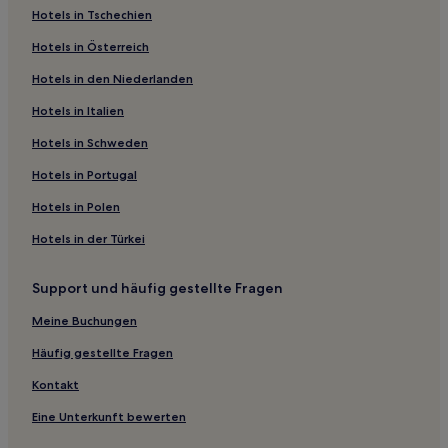
Hotels in Tschechien
Haustierfreundliche in Baton Rouge
Hotels in Österreich
Familien in New Iberia
Hotels in den Niederlanden
Business in Stadtzentrum Baton Rouge
Hotels in Italien
Hotels mit inbegriffenem Frühstück in Ruston
Hotels mit Parkplatz in Natchitoches
Hotels in Schweden
Business in Southern Louisiana
Hotels in Portugal
Hotels mit Parkplatz in Southern Louisiana
Hotels in Polen
Günstige in Southern Louisiana
Hotels in der Türkei
Hotels mit Pool in Eastern Louisiana
Support und häufig gestellte Fragen
Haustierfreundliche in Lake Charles
Meine Buchungen
Günstige in Lake Charles
Haustierfreundliche in Many
Häufig gestellte Fragen
Hotels mit Küchenzeile in Many
Kontakt
Günstige in Monroe
Eine Unterkunft bewerten
Haustierfreundliche in Alexandria