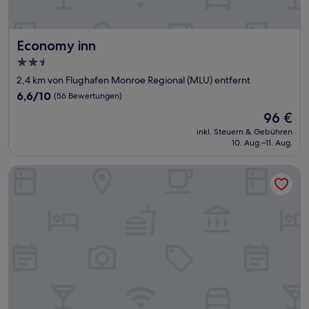
Economy inn
Economy inn
2.5-
Sterne-
2,4 km von Flughafen Monroe Regional (MLU) entfernt
Unterkunft
6.6
6,6/10
(56 Bewertungen)
von
Der
96 €
10,
Preis
(56
inkl. Steuern & Gebühren
beträgt
10. Aug.–11. Aug.
Bewertungen)
96 €
Hampton Inn & Suites Monroe