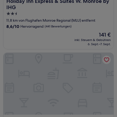
Holiday Inn Express & Suites W. Monroe by IHG
Holiday Inn Express & Suites W. Monroe by
IHG
2.5-
Sterne-
11,8 km von Flughafen Monroe Regional (MLU) entfernt
Unterkunft
8.6
8,6/10
Hervorragend
(441 Bewertungen)
von
Der
141 €
10,
Preis
Hervorragend,
inkl. Steuern & Gebühren
beträgt
6. Sept.–7. Sept.
(441
141 €
Bewertungen)
Comfort Suites West Monroe near Ike Hamilton Expo Cente