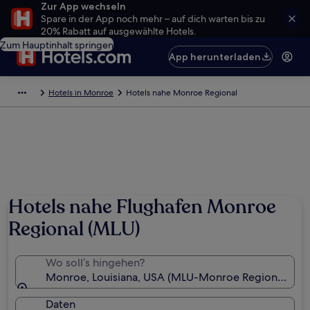
Zur App wechseln
Spare in der App noch mehr – auf dich warten bis zu
20% Rabatt auf ausgewählte Hotels.
Zum Hauptinhalt springen
App herunterladen
Hotels in Monroe
Hotels nahe Monroe Regional
Foto von Snohomish County Tourism Bureau
Hotels nahe Flughafen Monroe
Regional (MLU)
Wo soll’s hingehen?
Monroe, Louisiana, USA (MLU-Monroe Regional)
Daten