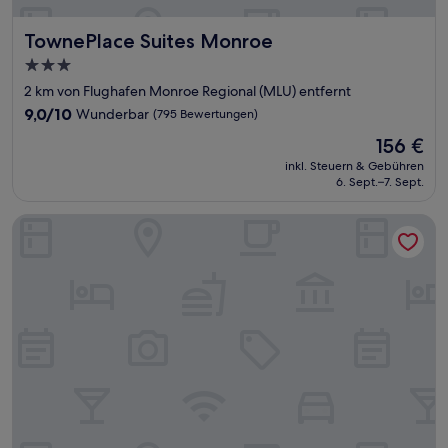
TownePlace Suites Monroe
TownePlace Suites Monroe
3.0-
Sterne-
2 km von Flughafen Monroe Regional (MLU) entfernt
Unterkunft
9.0
9,0/10
Wunderbar
(795 Bewertungen)
von
Der
156 €
10,
Preis
Wunderbar,
inkl. Steuern & Gebühren
beträgt
6. Sept.–7. Sept.
(795
156 €
Bewertungen)
Courtyard by Marriott Monroe Airport