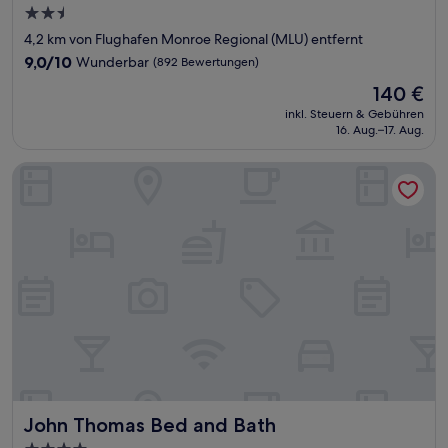
2.5-
Sterne-
4,2 km von Flughafen Monroe Regional (MLU) entfernt
Unterkunft
9.0
9,0/10
Wunderbar
(892 Bewertungen)
von
Der
140 €
10,
Preis
Wunderbar,
inkl. Steuern & Gebühren
beträgt
16. Aug.–17. Aug.
(892
140 €
Bewertungen)
John Thomas Bed and Bath
John Thomas Bed and Bath
John Thomas Bed and Bath