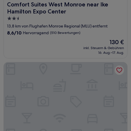
Comfort Suites West Monroe near Ike Hamilton Expo Cen
Comfort Suites West Monroe near Ike
Hamilton Expo Center
2.5-
Sterne-
13,8 km von Flughafen Monroe Regional (MLU) entfernt
Unterkunft
8.6
8,6/10
Hervorragend
(510 Bewertungen)
von
Der
130 €
10,
Preis
Hervorragend,
inkl. Steuern & Gebühren
beträgt
16. Aug.–17. Aug.
(510
130 €
Bewertungen)
Quality Inn Monroe