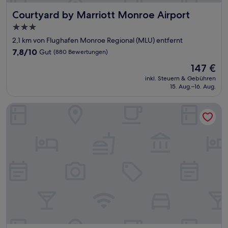
Courtyard by Marriott Monroe Airport
Courtyard by Marriott Monroe Airport
3.0-
Sterne-
2,1 km von Flughafen Monroe Regional (MLU) entfernt
Unterkunft
7.8
7,8/10
Gut
(880 Bewertungen)
von
Der
147 €
10,
Preis
Gut,
inkl. Steuern & Gebühren
beträgt
15. Aug.–16. Aug.
(880
147 €
Bewertungen)
Hamilton House Inn