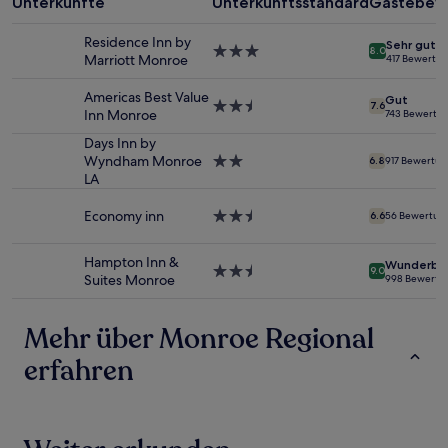
Unterkünfte
Unterkunftsstandard
Gästebew
von
2 Erwachsenen
Residence Inn by
Sehr gut
gefunden
3.0-
8.0
Marriott Monroe
417 Bewertu
wurde.
Sterne-
Preise
Unterkunft
Americas Best Value
Gut
und
2.5-
7.6
Inn Monroe
743 Bewertu
Verfügbarkeiten
Sterne-
können
Unterkunft
Days Inn by
sich
Wyndham Monroe
2.0-
6.8
917 Bewertu
ändern.
LA
Sterne-
Es
Unterkunft
können
Economy inn
2.5-
6.6
56 Bewertun
zusätzliche
Sterne-
Bedingungen
Unterkunft
Hampton Inn &
gelten.
Wunderba
2.5-
9.0
Suites Monroe
998 Bewertu
Sterne-
Unterkunft
Mehr über Monroe Regional
erfahren