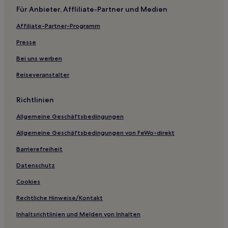
Für Anbieter, Affliliate-Partner und Medien
Günstige in Alexandria
Affiliate-Partner-Programm
Hotels mit inbegriffenem Frühstück in Alexandria
Presse
Hotels mit inbegriffenem Frühstück in Sulphur
Business in Lafayette
Bei uns werben
Hotels mit Küchenzeile in Lafayette
Reiseveranstalter
Günstige in Lafayette
Richtlinien
Atlanta Hotels
Allgemeine Geschäftsbedingungen
Hotels nahe Joe Aillet Stadium
Allgemeine Geschäftsbedingungen von FeWo-direkt
Chatham Hotels
Barrierefreiheit
Hotels nahe University of Louisiana at Monroe
Georgetown Hotels
Datenschutz
Hotels nahe Monroe Civic Center
Cookies
Catahoula Parish: Hotels
Rechtliche Hinweise/Kontakt
Franklin Parish: Hotels
Inhaltsrichtlinien und Melden von Inhalten
Urania Hotels