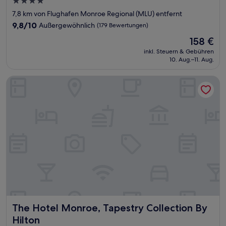
4.0-
Sterne-
7,8 km von Flughafen Monroe Regional (MLU) entfernt
Unterkunft
9.8
9,8/10
Außergewöhnlich
(179 Bewertungen)
von
Der
158 €
10,
Preis
Außergewöhnlich,
inkl. Steuern & Gebühren
beträgt
10. Aug.–11. Aug.
(179
158 €
Bewertungen)
The Hotel Monroe, Tapestry Collection By Hilton
The Hotel Monroe, Tapestry Collection By Hilton
The Hotel Monroe, Tapestry Collection By
Hilton