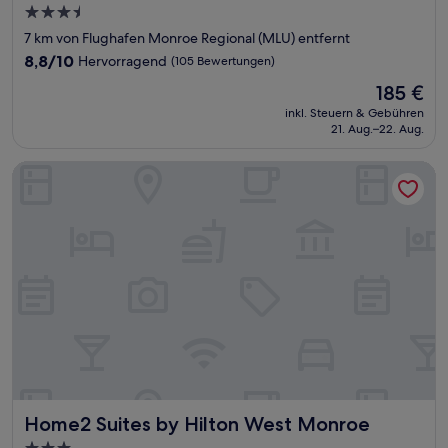
3.5-
Sterne-
7 km von Flughafen Monroe Regional (MLU) entfernt
Unterkunft
8.8
8,8/10
Hervorragend
(105 Bewertungen)
von
Der
185 €
10,
Preis
Hervorragend,
inkl. Steuern & Gebühren
beträgt
21. Aug.–22. Aug.
(105
185 €
Bewertungen)
Home2 Suites by Hilton West Monroe
Home2 Suites by Hilton West Monroe
Home2 Suites by Hilton West Monroe