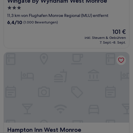
Wingate by Wyndham West Monroe
3.0-
Sterne-
11,3 km von Flughafen Monroe Regional (MLU) entfernt
Unterkunft
6.4
6,4/10
(1.000 Bewertungen)
von
Der
101 €
10,
Preis
(1.000
inkl. Steuern & Gebühren
beträgt
7. Sept.–8. Sept.
Bewertungen)
101 €
Hampton Inn West Monroe
Hampton Inn West Monroe
Hampton Inn West Monroe