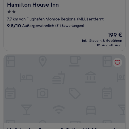
Hamilton House Inn
Hamilton House Inn
2.0-
Sterne-
7,7 km von Flughafen Monroe Regional (MLU) entfernt
Unterkunft
9.8
9,8/10
Außergewöhnlich
(811 Bewertungen)
von
Der
199 €
10,
Preis
Außergewöhnlich,
inkl. Steuern & Gebühren
beträgt
10. Aug.–11. Aug.
(811
199 €
Bewertungen)
Holiday Inn Express & Suites W. Monroe by IHG