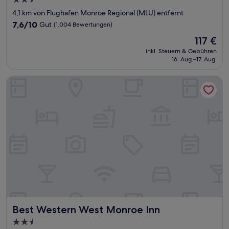
2.5-
Sterne-
4,1 km von Flughafen Monroe Regional (MLU) entfernt
Unterkunft
7.6
7,6/10
Gut
(1.004 Bewertungen)
von
Der
117 €
10,
Preis
Gut,
inkl. Steuern & Gebühren
beträgt
16. Aug.–17. Aug.
(1.004
117 €
Bewertungen)
Best Western West Monroe Inn
Best Western West Monroe Inn
Best Western West Monroe Inn
2.5-