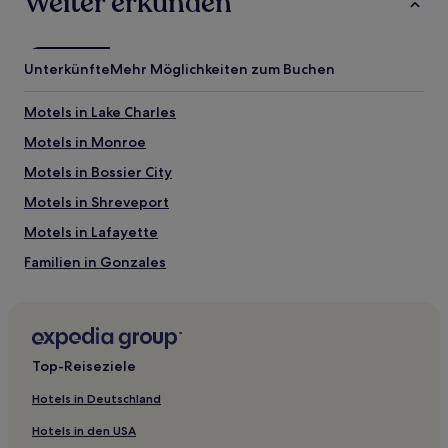
Weiter erkunden
Unterkünfte
Mehr Möglichkeiten zum Buchen
Motels in Lake Charles
Motels in Monroe
Motels in Bossier City
Motels in Shreveport
Motels in Lafayette
Familien in Gonzales
Haustierfreundliche in Gonzales
Hotels mit Küchenzeile in Shreveport
Hotels mit Casino in Shreveport
Top-Reiseziele
Günstige in Shreveport
Hotels in Deutschland
Hotels mit Parkplatz in Abbeville
Hotels in den USA
Günstige in Leesville