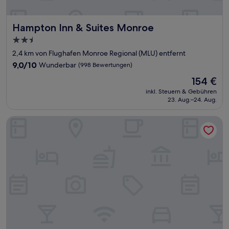
Hampton Inn & Suites Monroe
Hampton Inn & Suites Monroe
2.5-
Sterne-
2,4 km von Flughafen Monroe Regional (MLU) entfernt
Unterkunft
9.0
9,0/10
Wunderbar
(998 Bewertungen)
von
Der
154 €
10,
Preis
Wunderbar,
inkl. Steuern & Gebühren
beträgt
23. Aug.–24. Aug.
(998
154 €
Bewertungen)
TownePlace Suites Monroe