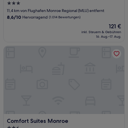
3.0-
Sterne-
11,4 km von Flughafen Monroe Regional (MLU) entfernt
Unterkunft
8.6
8,6/10
Hervorragend
(1.014 Bewertungen)
von
Der
121 €
10,
Preis
Hervorragend,
inkl. Steuern & Gebühren
beträgt
16. Aug.–17. Aug.
(1.014
121 €
Bewertungen)
Comfort Suites Monroe
Comfort Suites Monroe
Comfort Suites Monroe