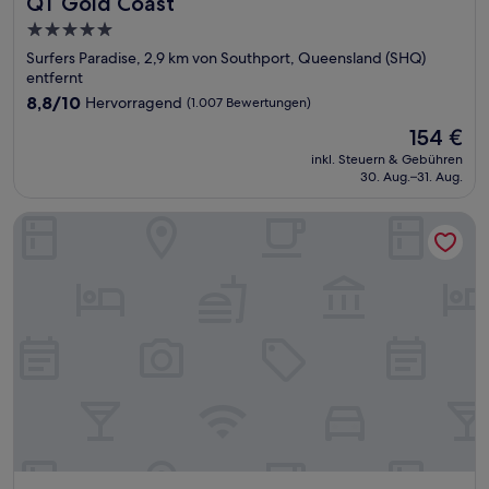
QT Gold Coast
QT Gold Coast
5.0-
Sterne-
Surfers Paradise, 2,9 km von Southport, Queensland (SHQ)
Unterkunft
entfernt
8.8
8,8/10
Hervorragend
(1.007 Bewertungen)
von
Der
154 €
10,
Preis
Hervorragend,
inkl. Steuern & Gebühren
beträgt
30. Aug.–31. Aug.
(1.007
154 €
Bewertungen)
Sunbird Beach Resort