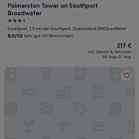
Palmerston Tower on Southport Broadwater
Palmerston Tower on Southport
Broadwater
3.5-
Sterne-
Southport, 1,5 km von Southport, Queensland (SHQ) entfernt
Unterkunft
8.0
8,0/10
Sehr gut
(251 Bewertungen)
von
Der
217 €
10,
Preis
Sehr
inkl. Steuern & Gebühren
beträgt
20. Aug.–21. Aug.
gut,
217 €
(251
Bewertungen)
Broadwater Keys