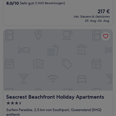
Unterkunft
8.0
8,0/10
Sehr gut
(1.000 Bewertungen)
von
Der
217 €
10,
Preis
Sehr
inkl. Steuern & Gebühren
beträgt
25. Aug.–26. Aug.
gut,
217 €
(1.000
Bewertungen)
Seacrest Beachfront Holiday Apartments
Seacrest Beachfront Holiday Apartments
Seacrest Beachfront Holiday Apartments
3.5-
Sterne-
Surfers Paradise, 2,5 km von Southport, Queensland (SHQ)
Unterkunft
entfernt