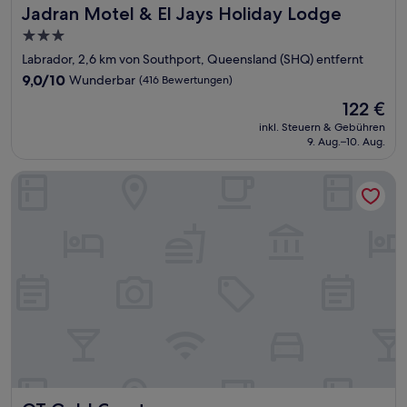
Jadran Motel & El Jays Holiday Lodge
Jadran Motel & El Jays Holiday Lodge
3.0-
Sterne-
Labrador, 2,6 km von Southport, Queensland (SHQ) entfernt
Unterkunft
9.0
9,0/10
Wunderbar
(416 Bewertungen)
von
Der
122 €
10,
Preis
Wunderbar,
inkl. Steuern & Gebühren
beträgt
9. Aug.–10. Aug.
(416
122 €
Bewertungen)
QT Gold Coast