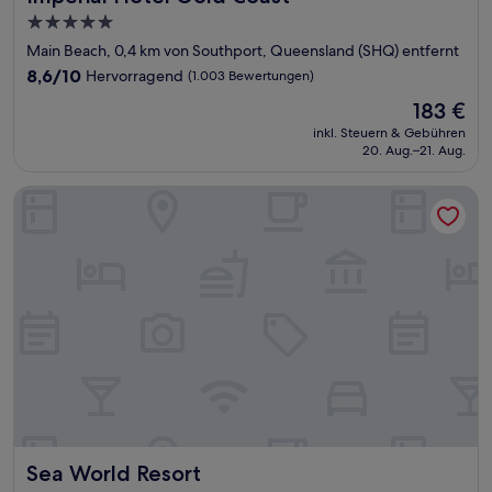
5.0-
Sterne-
Main Beach, 0,4 km von Southport, Queensland (SHQ) entfernt
Unterkunft
8.6
8,6/10
Hervorragend
(1.003 Bewertungen)
von
Der
183 €
10,
Preis
Hervorragend,
inkl. Steuern & Gebühren
beträgt
20. Aug.–21. Aug.
(1.003
183 €
Bewertungen)
Sea World Resort
Sea World Resort
Sea World Resort