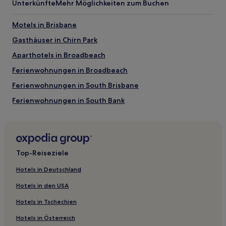
Unterkünfte
Mehr Möglichkeiten zum Buchen
Motels in Brisbane
Gasthäuser in Chirn Park
Aparthotels in Broadbeach
Ferienwohnungen in Broadbeach
Ferienwohnungen in South Brisbane
Ferienwohnungen in South Bank
Ferienwohnungen in Hamilton
Ferienwohnungen in Streets Beach
Hostels in Surfers Paradise
Top-Reiseziele
Ferienwohnungen in Palm Beach
Hotels in Deutschland
Ferienwohnungen in Budds Beach
Hotels in den USA
Hostels in Gold Coast
Hotels in Tschechien
B&B in Gold Coast
Hotels in Österreich
Ferienwohnungen in Gold Coast