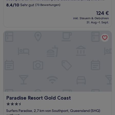
Unterkunft
8.4
8,4/10
Sehr gut
(73 Bewertungen)
von
Der
124 €
10,
Preis
Sehr
inkl. Steuern & Gebühren
beträgt
31. Aug.–1. Sept.
gut,
124 €
(73
Bewertungen)
Paradise Resort Gold Coast
Paradise Resort Gold Coast
Paradise Resort Gold Coast
3.5-
Sterne-
Surfers Paradise, 2,7 km von Southport, Queensland (SHQ)