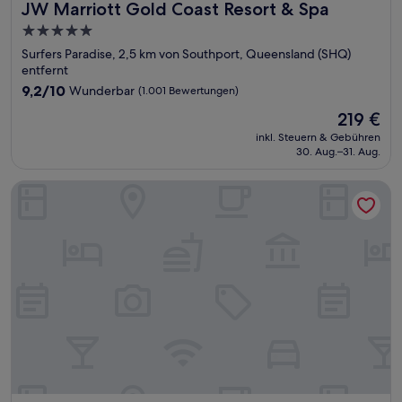
JW Marriott Gold Coast Resort & Spa
JW Marriott Gold Coast Resort & Spa
5.0-
Sterne-
Surfers Paradise, 2,5 km von Southport, Queensland (SHQ)
Unterkunft
entfernt
9.2
9,2/10
Wunderbar
(1.001 Bewertungen)
von
Der
219 €
10,
Preis
Wunderbar,
inkl. Steuern & Gebühren
beträgt
30. Aug.–31. Aug.
(1.001
219 €
Bewertungen)
Jadran Motel & El Jays Holiday Lodge