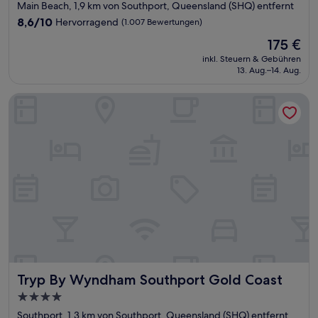
Main Beach, 1,9 km von Southport, Queensland (SHQ) entfernt
8.6
8,6/10
Hervorragend
(1.007 Bewertungen)
von
Der
175 €
10,
Preis
Hervorragend,
inkl. Steuern & Gebühren
beträgt
13. Aug.–14. Aug.
(1.007
175 €
Bewertungen)
Tryp By Wyndham Southport Gold Coast
Tryp By Wyndham Southport Gold Coast
Tryp By Wyndham Southport Gold Coast
4.0-
Sterne-
Southport, 1,3 km von Southport, Queensland (SHQ) entfernt