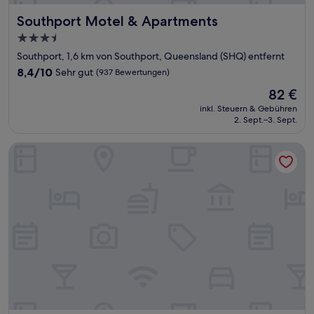
Southport Motel & Apartments
Southport Motel & Apartments
3.5-
Sterne-
Southport, 1,6 km von Southport, Queensland (SHQ) entfernt
Unterkunft
8.4
8,4/10
Sehr gut
(937 Bewertungen)
von
Der
82 €
10,
Preis
Sehr
inkl. Steuern & Gebühren
beträgt
2. Sept.–3. Sept.
gut,
82 €
(937
Bewertungen)
Palmerston Tower on Southport Broadwater