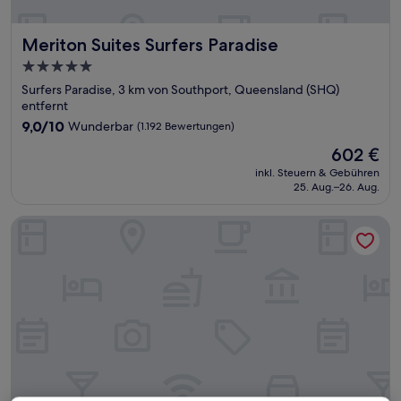
Meriton Suites Surfers Paradise
Meriton Suites Surfers Paradise
5.0-
Sterne-
Surfers Paradise, 3 km von Southport, Queensland (SHQ)
Unterkunft
entfernt
9.0
9,0/10
Wunderbar
(1.192 Bewertungen)
von
Der
602 €
10,
Preis
Wunderbar,
inkl. Steuern & Gebühren
beträgt
25. Aug.–26. Aug.
(1.192
602 €
Bewertungen)
Woodroffe Hotel