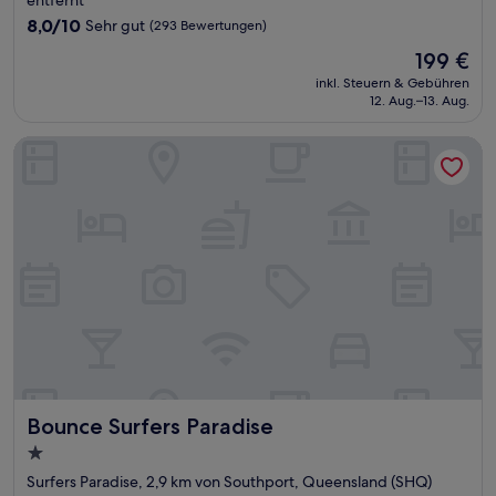
8.0
8,0/10
Sehr gut
(293 Bewertungen)
von
Der
199 €
10,
Preis
Sehr
inkl. Steuern & Gebühren
beträgt
12. Aug.–13. Aug.
gut,
199 €
(293
Bewertungen)
Bounce Surfers Paradise
Bounce Surfers Paradise
Bounce Surfers Paradise
1.0-
Stern-
Surfers Paradise, 2,9 km von Southport, Queensland (SHQ)