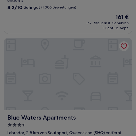
Unterkunft
entfernt
8.2
8,2/10
Sehr gut
(1.006 Bewertungen)
von
Der
161 €
10,
Preis
Sehr
inkl. Steuern & Gebühren
beträgt
1. Sept.–2. Sept.
gut,
161 €
(1.006
Bewertungen)
Blue Waters Apartments
Blue Waters Apartments
Blue Waters Apartments
3.5-
Sterne-
Labrador, 2,5 km von Southport, Queensland (SHQ) entfernt