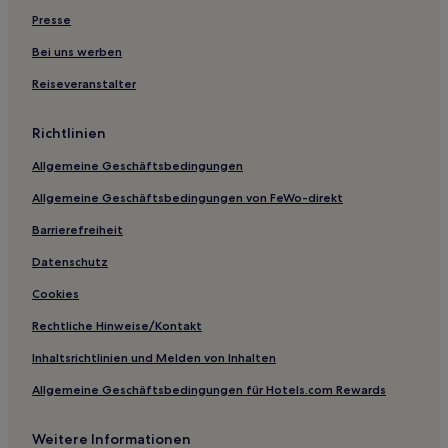
Presse
Familien in Bowen Hills
Familien in Miami
Bei uns werben
Hotels mit Pool in Miami
Reiseveranstalter
Hotels mit Parkplatz in Miami
Richtlinien
Hotels mit Parkplatz in Brisbane
Allgemeine Geschäftsbedingungen
Lgbtqia-Freundliche in Brisbane
Allgemeine Geschäftsbedingungen von FeWo-direkt
Luxus in New Farm
Barrierefreiheit
Hotels mit Küchenzeile in Broadbeach
Luxus in Southport
Datenschutz
Hotels mit Fitnessbereich in Southport
Cookies
Günstige in Southport
Rechtliche Hinweise/Kontakt
Luxus in South Bank
Inhaltsrichtlinien und Melden von Inhalten
Familien in South Bank
Allgemeine Geschäftsbedingungen für Hotels.com Rewards
Hotels mit Pool in South Bank
Weitere Informationen
Hotels mit Küchenzeile in South Brisbane