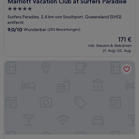
Marriott Vacation Club at Surfers Paradise
Marriott Vacation Club at Surfers Paradise
5.0-
Sterne-
Surfers Paradise, 2,4 km von Southport, Queensland (SHQ)
Unterkunft
entfernt
9.0
9,0/10
Wunderbar
(253 Bewertungen)
von
Der
171 €
10,
Preis
Wunderbar,
inkl. Steuern & Gebühren
beträgt
21. Aug.–22. Aug.
(253
171 €
Bewertungen)
JW Marriott Gold Coast Resort & Spa