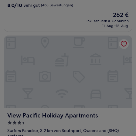
8.0
8,0/10
Sehr gut
(458 Bewertungen)
von
Der
262 €
10,
Preis
Sehr
inkl. Steuern & Gebühren
beträgt
11. Aug.–12. Aug.
gut,
262 €
(458
Bewertungen)
View Pacific Holiday Apartments
View Pacific Holiday Apartments
View Pacific Holiday Apartments
3.5-
Sterne-
Surfers Paradise, 3,2 km von Southport, Queensland (SHQ)
Unterkunft
entfernt