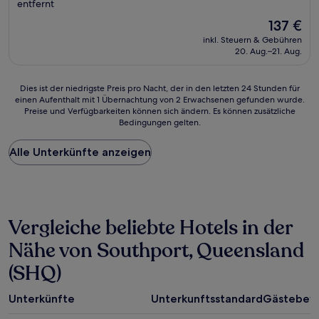
Unterkunft
entfernt
Der
137 €
Preis
inkl. Steuern & Gebühren
beträgt
20. Aug.–21. Aug.
137 €
Dies
Dies ist der niedrigste Preis pro Nacht, der in den letzten 24 Stunden für
einen Aufenthalt mit 1 Übernachtung von 2 Erwachsenen gefunden wurde.
ist
Preise und Verfügbarkeiten können sich ändern. Es können zusätzliche
der
Bedingungen gelten.
niedrigste
Preis
Alle Unterkünfte anzeigen
pro
Nacht,
der
in
den
letzten
Vergleiche beliebte Hotels in der
24 Stunden
für
Nähe von Southport, Queensland
einen
(SHQ)
Aufenthalt
mit
1 Übernachtung
Unterkünfte
Unterkunftsstandard
Gästebew
von