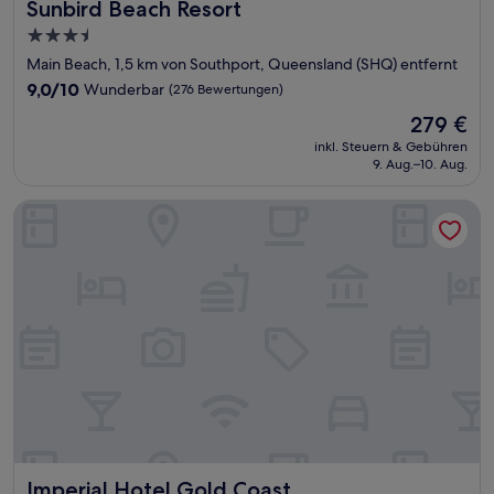
Sunbird Beach Resort
Sunbird Beach Resort
3.5-
Sterne-
Main Beach, 1,5 km von Southport, Queensland (SHQ) entfernt
Unterkunft
9.0
9,0/10
Wunderbar
(276 Bewertungen)
von
Der
279 €
10,
Preis
Wunderbar,
inkl. Steuern & Gebühren
beträgt
9. Aug.–10. Aug.
(276
279 €
Bewertungen)
Imperial Hotel Gold Coast
Imperial Hotel Gold Coast
Imperial Hotel Gold Coast