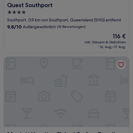
Quest Southport
Quest Southport
4.0-
Sterne-
Southport, 0,9 km von Southport, Queensland (SHQ) entfernt
Unterkunft
9.8
9,8/10
Außergewöhnlich
(18 Bewertungen)
von
Der
116 €
10,
Preis
Außergewöhnlich,
inkl. Steuern & Gebühren
beträgt
16. Aug.–17. Aug.
(18
116 €
Bewertungen)
Marriott Vacation Club at Surfers Paradise