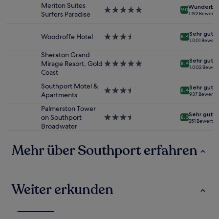
2 Erwachsenen
Meriton Suites
Wunderba
gefunden
5.0-
9.0
Surfers Paradise
1.192 Bewert
wurde.
Sterne-
Preise
Unterkunft
Sehr gut
und
Woodroffe Hotel
3.5-
8.4
1.001 Bewer
Verfügbarkeiten
Sterne-
können
Unterkunft
Sheraton Grand
Sehr gut
sich
Mirage Resort, Gold
5.0-
8.4
1.002 Bewer
ändern.
Coast
Sterne-
Es
Unterkunft
Southport Motel &
können
Sehr gut
3.5-
8.4
Apartments
937 Bewertu
zusätzliche
Sterne-
Bedingungen
Unterkunft
Palmerston Tower
gelten.
Sehr gut
on Southport
3.5-
8.0
251 Bewertu
Broadwater
Sterne-
Unterkunft
Mehr über Southport erfahren
Weiter erkunden