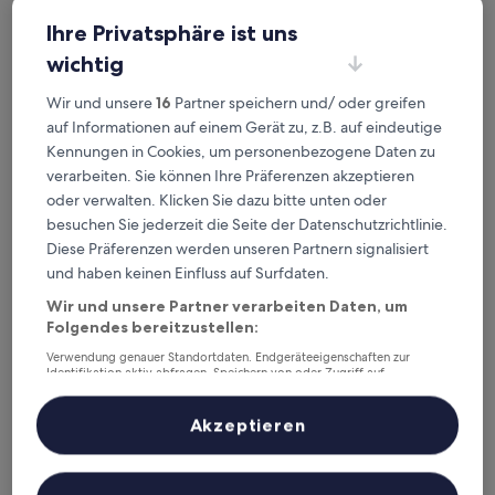
Ihre Privatsphäre ist uns
Woodroffe Hotel
Woodroffe Hotel
wichtig
3.5-
Wir und unsere
16
Partner speichern und/ oder greifen
Sterne-
Southport, 1,1 km von Southport, Queensland (SHQ) entfernt
auf Informationen auf einem Gerät zu, z.B. auf eindeutige
Unterkunft
8.4
8,4/10
Sehr gut
(1.001 Bewertungen)
Kennungen in Cookies, um personenbezogene Daten zu
von
Der
103 €
verarbeiten. Sie können Ihre Präferenzen akzeptieren
10,
Preis
Sehr
oder verwalten. Klicken Sie dazu bitte unten oder
inkl. Steuern & Gebühren
beträgt
9. Aug.–10. Aug.
gut,
besuchen Sie jederzeit die Seite der Datenschutzrichtlinie.
103 €
(1.001
Diese Präferenzen werden unseren Partnern signalisiert
Bewertungen)
Sheraton Grand Mirage Resort, Gold Coast
und haben keinen Einfluss auf Surfdaten.
Wir und unsere Partner verarbeiten Daten, um
Folgendes bereitzustellen:
Verwendung genauer Standortdaten. Endgeräteeigenschaften zur
Identifikation aktiv abfragen. Speichern von oder Zugriff auf
Informationen auf einem Endgerät. Personalisierte Werbung und
Inhalte, Messung von Werbeleistung und der Performance von Inhalten,
Zielgruppenforschung sowie Entwicklung und Verbesserung von
Akzeptieren
Angeboten.
Liste der Partner (Lieferanten)