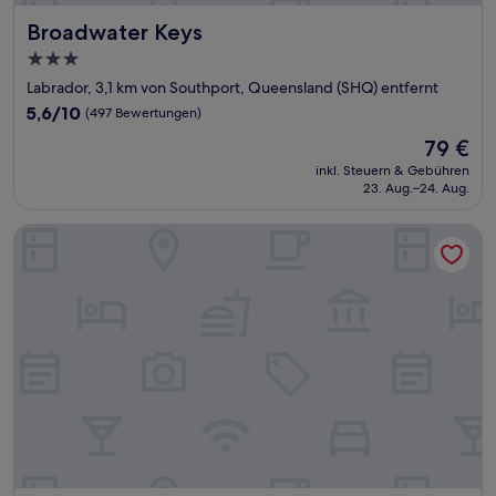
Broadwater Keys
Broadwater Keys
3.0-
Sterne-
Labrador, 3,1 km von Southport, Queensland (SHQ) entfernt
Unterkunft
5.6
5,6/10
(497 Bewertungen)
von
Der
79 €
10,
Preis
(497
inkl. Steuern & Gebühren
beträgt
23. Aug.–24. Aug.
Bewertungen)
79 €
Quest Southport