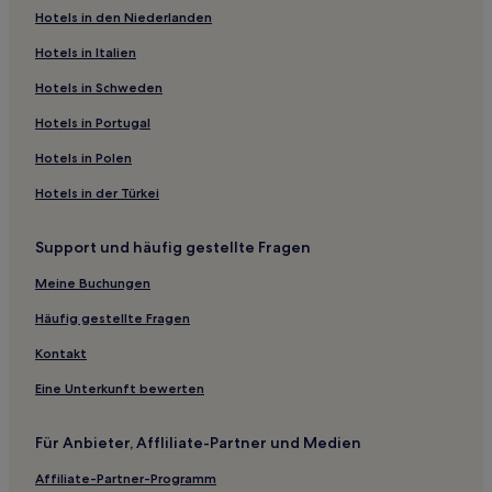
Hotels in den Niederlanden
Motels in Gold Coast
Hotels in Italien
3-Sterne-Hotels in Tugun
3-Sterne-Hotels in Miami
Hotels in Schweden
5-Sterne-Hotels in South Brisbane
Hotels in Portugal
3-Sterne-Hotels in Palm Beach
Hotels in Polen
5-Sterne-Hotels in Coolangatta
Hotels in der Türkei
5-Sterne-Hotels in Streets Beach
Support und häufig gestellte Fragen
5-Sterne-Hotels in Broadbeach
Meine Buchungen
4-Sterne-Hotels in Surfers Paradise
3-Sterne-Hotels in Mermaid Beach
Häufig gestellte Fragen
4-Sterne-Hotels in South Bank
Kontakt
5-Sterne-Hotels in Tamborine Mountain
Eine Unterkunft bewerten
3-Sterne-Hotels in Tamborine Mountain
Für Anbieter, Affliliate-Partner und Medien
5-Sterne-Hotels in Wilson Outlook Reserve
Affiliate-Partner-Programm
Strand in Biggera Waters