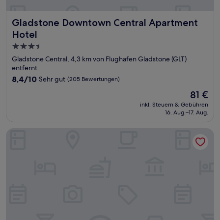
Gladstone Downtown Central Apartment Hotel
Gladstone Downtown Central Apartment
Hotel
3.5-
Sterne-
Gladstone Central, 4,3 km von Flughafen Gladstone (GLT)
Unterkunft
entfernt
8.4
8,4/10
Sehr gut
(205 Bewertungen)
von
Der
81 €
10,
Preis
Sehr
inkl. Steuern & Gebühren
beträgt
16. Aug.–17. Aug.
gut,
81 €
(205
Bewertungen)
Harbour Lodge Motel Gladstone