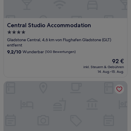
Central Studio Accommodation
Central Studio Accommodation
4.0-
Sterne-
Gladstone Central, 4,6 km von Flughafen Gladstone (GLT)
Unterkunft
entfernt
9.2
9,2/10
Wunderbar
(100 Bewertungen)
von
Der
92 €
10,
Preis
Wunderbar,
inkl. Steuern & Gebühren
beträgt
14. Aug.–15. Aug.
(100
92 €
Bewertungen)
The Club Hotel