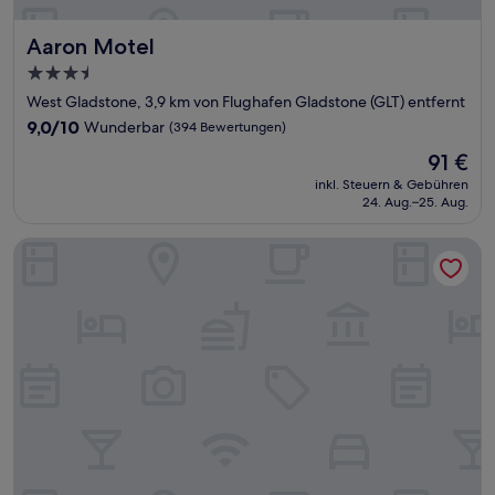
Aaron Motel
Aaron Motel
3.5-
Sterne-
West Gladstone, 3,9 km von Flughafen Gladstone (GLT) entfernt
Unterkunft
9.0
9,0/10
Wunderbar
(394 Bewertungen)
von
Der
91 €
10,
Preis
Wunderbar,
inkl. Steuern & Gebühren
beträgt
24. Aug.–25. Aug.
(394
91 €
Bewertungen)
Park View Motel