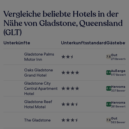
den
letzten
Vergleiche beliebte Hotels in der
24 Stunden
für
Nähe von Gladstone, Queensland
einen
(GLT)
Aufenthalt
mit
1 Übernachtung
Unterkünfte
Unterkunftsstandard
Gästebew
von
2 Erwachsenen
Gladstone Palms
Gut
gefunden
2.5-
7.8
Motor Inn
271 Bewertu
wurde.
Sterne-
Preise
Unterkunft
Oaks Gladstone
Außergewö
und
4.0-
9.4
Grand Hotel
977 Bewertu
Verfügbarkeiten
Sterne-
können
Unterkunft
Gladstone City
Hervorrag
sich
Central Apartment
4.0-
8.8
337 Bewertu
ändern.
Hotel
Sterne-
Es
Unterkunft
Gladstone Reef
können
Hervorrag
3.5-
8.8
Hotel Motel
281 Bewertu
zusätzliche
Sterne-
Bedingungen
Unterkunft
gelten.
Gut
The Gladstone
3.5-
7.8
583 Bewertu
Sterne-