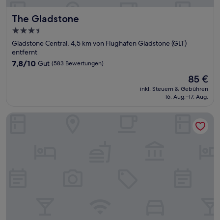
The Gladstone
The Gladstone
3.5-
Sterne-
Gladstone Central, 4,5 km von Flughafen Gladstone (GLT)
Unterkunft
entfernt
7.8
7,8/10
Gut
(583 Bewertungen)
von
Der
85 €
10,
Preis
Gut,
inkl. Steuern & Gebühren
beträgt
16. Aug.–17. Aug.
(583
85 €
Bewertungen)
Peppers Gladstone