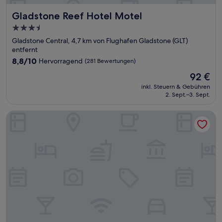
Gladstone Reef Hotel Motel
Gladstone Reef Hotel Motel
3.5-
Sterne-
Gladstone Central, 4,7 km von Flughafen Gladstone (GLT)
Unterkunft
entfernt
8.8
8,8/10
Hervorragend
(281 Bewertungen)
von
Der
92 €
10,
Preis
Hervorragend,
inkl. Steuern & Gebühren
beträgt
2. Sept.–3. Sept.
(281
92 €
Bewertungen)
The Gladstone