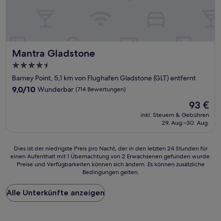
Mantra Gladstone
Mantra Gladstone
4.5-
Sterne-
Barney Point, 5,1 km von Flughafen Gladstone (GLT) entfernt
Unterkunft
9.0
9,0/10
Wunderbar
(714 Bewertungen)
von
Der
93 €
10,
Preis
Wunderbar,
inkl. Steuern & Gebühren
beträgt
29. Aug.–30. Aug.
(714
93 €
Bewertungen)
Dies
Dies ist der niedrigste Preis pro Nacht, der in den letzten 24 Stunden für
einen Aufenthalt mit 1 Übernachtung von 2 Erwachsenen gefunden wurde.
ist
Preise und Verfügbarkeiten können sich ändern. Es können zusätzliche
der
Bedingungen gelten.
niedrigste
Preis
Alle Unterkünfte anzeigen
pro
Nacht,
der
in