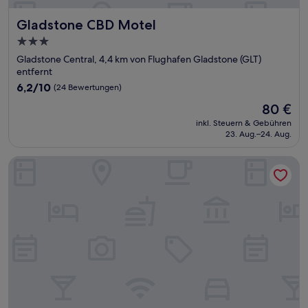
Gladstone CBD Motel
Gladstone CBD Motel
3.0-
Sterne-
Gladstone Central, 4,4 km von Flughafen Gladstone (GLT)
Unterkunft
entfernt
6.2
6,2/10
(24 Bewertungen)
von
Der
80 €
10,
Preis
(24
inkl. Steuern & Gebühren
beträgt
23. Aug.–24. Aug.
Bewertungen)
80 €
Aaron Motel