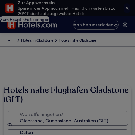
Zur App wechseln
Spare in der App noch mehr – auf dich warten bis zu
20% Rabatt auf ausgewählte Hotels.
Zum Hauptinhalt springen
App herunterladen
Hotels in Gladstone
Hotels nahe Gladstone
Hotels nahe Flughafen Gladstone
(GLT)
Wo soll’s hingehen?
Gladstone, Queensland, Australien (GLT)
Daten