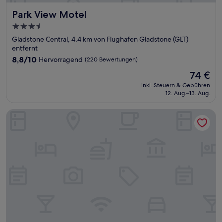
Park View Motel
Park View Motel
3.5-
Sterne-
Gladstone Central, 4,4 km von Flughafen Gladstone (GLT)
Unterkunft
entfernt
8.8
8,8/10
Hervorragend
(220 Bewertungen)
von
Der
74 €
10,
Preis
Hervorragend,
inkl. Steuern & Gebühren
beträgt
12. Aug.–13. Aug.
(220
74 €
Bewertungen)
Harbour Sails Motor Inn