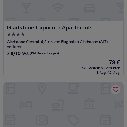
Gladstone Capricorn Apartments
Gladstone Capricorn Apartments
4.0-
Sterne-
Gladstone Central, 4,6 km von Flughafen Gladstone (GLT)
Unterkunft
entfernt
7.8
7,8/10
Gut
(134 Bewertungen)
von
Der
73 €
10,
Preis
Gut,
inkl. Steuern & Gebühren
beträgt
11. Aug.–12. Aug.
(134
73 €
Bewertungen)
Camelot Motel