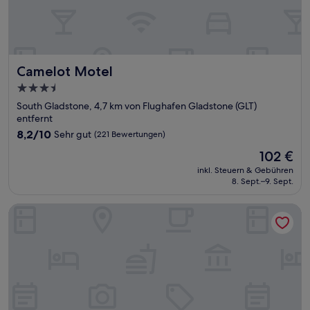
Camelot Motel
Camelot Motel
3.5-
Sterne-
South Gladstone, 4,7 km von Flughafen Gladstone (GLT)
Unterkunft
entfernt
8.2
8,2/10
Sehr gut
(221 Bewertungen)
von
Der
102 €
10,
Preis
Sehr
inkl. Steuern & Gebühren
beträgt
8. Sept.–9. Sept.
gut,
102 €
(221
Bewertungen)
Mantra Gladstone