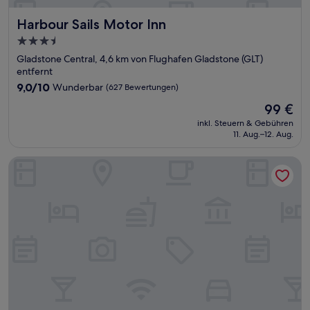
Harbour Sails Motor Inn
Harbour Sails Motor Inn
3.5-
Sterne-
Gladstone Central, 4,6 km von Flughafen Gladstone (GLT)
Unterkunft
entfernt
9.0
9,0/10
Wunderbar
(627 Bewertungen)
von
Der
99 €
10,
Preis
Wunderbar,
inkl. Steuern & Gebühren
beträgt
11. Aug.–12. Aug.
(627
99 €
Bewertungen)
CQ Motel Gladstone