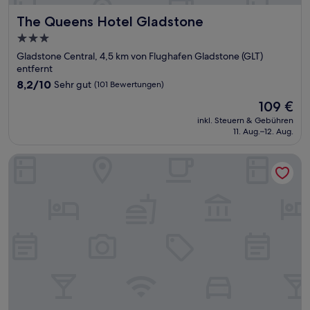
The Queens Hotel Gladstone
The Queens Hotel Gladstone
3.0-
Sterne-
Gladstone Central, 4,5 km von Flughafen Gladstone (GLT)
Unterkunft
entfernt
8.2
8,2/10
Sehr gut
(101 Bewertungen)
von
Der
109 €
10,
Preis
Sehr
inkl. Steuern & Gebühren
beträgt
11. Aug.–12. Aug.
gut,
109 €
(101
Bewertungen)
Gladstone CBD Motel