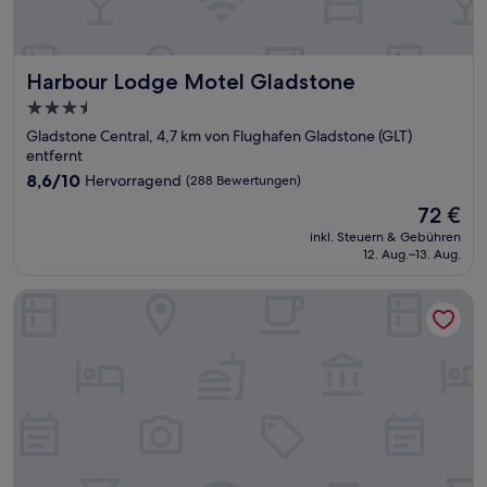
Harbour Lodge Motel Gladstone
Harbour Lodge Motel Gladstone
3.5-
Sterne-
Gladstone Central, 4,7 km von Flughafen Gladstone (GLT)
Unterkunft
entfernt
8.6
8,6/10
Hervorragend
(288 Bewertungen)
von
Der
72 €
10,
Preis
Hervorragend,
inkl. Steuern & Gebühren
beträgt
12. Aug.–13. Aug.
(288
72 €
Bewertungen)
Lumina Motel