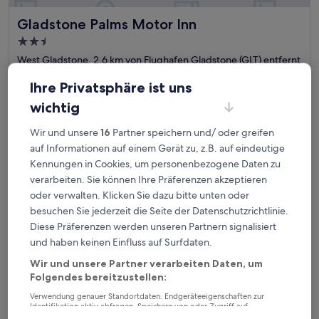
Gladstone Palms Motor Inn
Gladstone Palms Motor Inn
2.5-
Sterne-
West Gladstone, 2,6 km von Flughafen Gladstone (GLT) entfernt
Unterkunft
7.8
7,8/10
Gut
(271 Bewertungen)
Ihre Privatsphäre ist uns
von
Der
76 €
10,
wichtig
Preis
Gut,
inkl. Steuern & Gebühren
beträgt
12. Aug.–13. Aug.
(271
Wir und unsere
16
Partner speichern und/ oder greifen
76 €
Bewertungen)
auf Informationen auf einem Gerät zu, z.B. auf eindeutige
Oaks Gladstone Grand Hotel
Kennungen in Cookies, um personenbezogene Daten zu
verarbeiten. Sie können Ihre Präferenzen akzeptieren
oder verwalten. Klicken Sie dazu bitte unten oder
besuchen Sie jederzeit die Seite der Datenschutzrichtlinie.
Diese Präferenzen werden unseren Partnern signalisiert
und haben keinen Einfluss auf Surfdaten.
Wir und unsere Partner verarbeiten Daten, um
Folgendes bereitzustellen:
Verwendung genauer Standortdaten. Endgeräteeigenschaften zur
Identifikation aktiv abfragen. Speichern von oder Zugriff auf
Informationen auf einem Endgerät. Personalisierte Werbung und