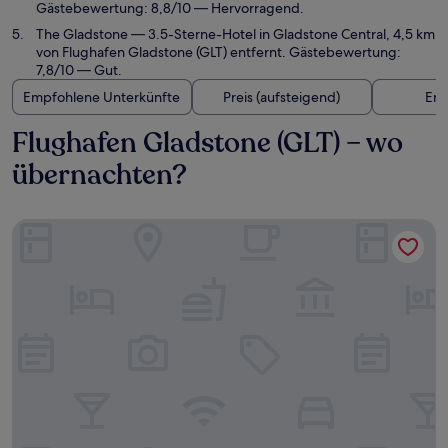
Gästebewertung: 8,8/10 — Hervorragend.
The Gladstone
— 3.5-Sterne-Hotel in Gladstone Central, 4,5 km
von Flughafen Gladstone (GLT) entfernt. Gästebewertung:
7,8/10 — Gut.
Empfohlene Unterkünfte
Preis (aufsteigend)
Ent
Flughafen Gladstone (GLT) – wo
übernachten?
Gladstone Palms Motor Inn