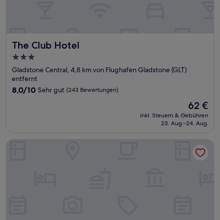
The Club Hotel
The Club Hotel
3.0-
Sterne-
Gladstone Central, 4,8 km von Flughafen Gladstone (GLT)
Unterkunft
entfernt
8.0
8,0/10
Sehr gut
(243 Bewertungen)
von
Der
62 €
10,
Preis
Sehr
inkl. Steuern & Gebühren
beträgt
23. Aug.–24. Aug.
gut,
62 €
(243
Bewertungen)
Gladstone Capricorn Apartments