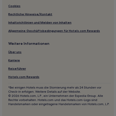
Berserker: Hotels
Cookies
Kin Kora: Hotels
Rechtliche Hinweise/Kontakt
Hotels nahe Great Keppel Island
Inhaltsrichtlinien und Melden von Inhalten
Hotels nahe Mount-Colosseum-Nationalpark
Allgemeine Geschäftsbedingungen für Hotels.com Rewards
Ambrose Hotels
Hotels nahe Miriam Vale Visitor Information Centre
Weitere Informationen
Captain Creek Hotels
Über uns
Cania Hotels
Karriere
Bajool Hotels
Reiseführer
Hotels nahe Joseph Banks Conservation Park
Hotels.com Rewards
Hotels nahe Strand von Barney Point
*Bei einigen Hotels muss die Stornierung mehr als 24 Stunden vor
Gladstone Hotels
Check-in erfolgen. Weitere Details auf der Website.
Telina: Hotels
© 2026 Hotels.com, L.P., ein Unternehmen der Expedia Group. Alle
Rechte vorbehalten. Hotels.com und das Hotels.com-Logo sind
New Auckland: Hotels
Handelsmarken oder eingetragene Handelsmarken von Hotels.com, L.P.
Round Hill Hotels