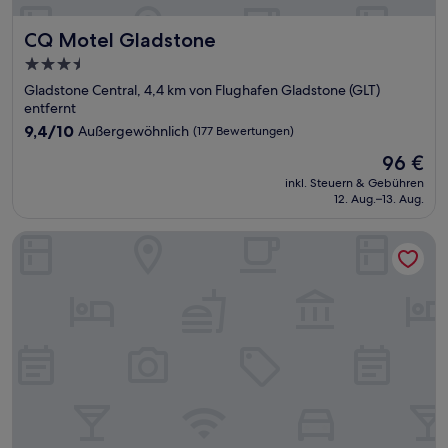
CQ Motel Gladstone
CQ Motel Gladstone
3.5-
Sterne-
Gladstone Central, 4,4 km von Flughafen Gladstone (GLT)
Unterkunft
entfernt
9.4
9,4/10
Außergewöhnlich
(177 Bewertungen)
von
Der
96 €
10,
Preis
Außergewöhnlich,
inkl. Steuern & Gebühren
beträgt
12. Aug.–13. Aug.
(177
96 €
Bewertungen)
Gladstone Downtown Central Apartment Hotel