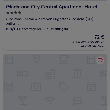
Gladstone City Central Apartment Hotel
Gladstone City Central Apartment Hotel
4.0-
Sterne-
Gladstone Central, 4,6 km von Flughafen Gladstone (GLT)
Unterkunft
entfernt
8.8
8,8/10
Hervorragend
(337 Bewertungen)
von
Der
72 €
10,
Preis
Hervorragend,
inkl. Steuern & Gebühren
beträgt
22. Aug.–23. Aug.
(337
72 €
Bewertungen)
Gladstone Reef Hotel Motel