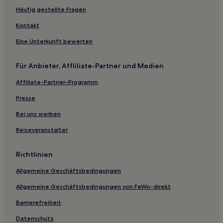
Luxus nahe Eurimbula-Nationalpark
Häufig gestellte Fragen
Günstige in Hervey Bay
Kontakt
Strand in Hervey Bay
Eine Unterkunft bewerten
Strand in Agnes Water
Für Anbieter, Affliliate-Partner und Medien
Luxus in Agnes Water
Affiliate-Partner-Programm
Hotels mit Küchenzeile in Agnes Water
Presse
Mount Alma Hotels
The Keppels Hotels
Bei uns werben
Hotels nahe Putney Beach
Reiseveranstalter
Agnes Water Hotels
Richtlinien
Biloela Hotels
Allgemeine Geschäftsbedingungen
Taunton Hotels
Allgemeine Geschäftsbedingungen von FeWo-direkt
Hotels nahe Universität von Queensland -
Forschungsstation Heron Island
Barrierefreiheit
Hotels nahe Geoglen Nature Refuge
Datenschutz