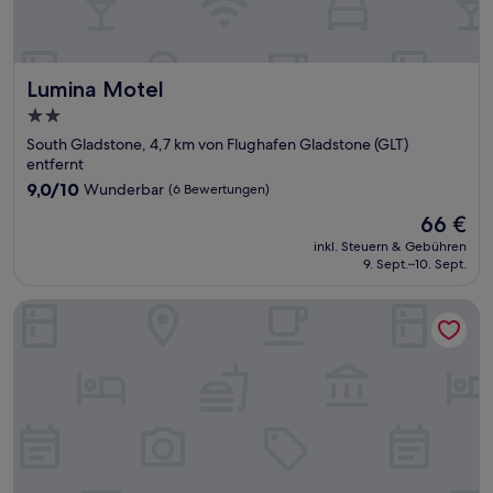
Lumina Motel
Lumina Motel
2.0-
Sterne-
South Gladstone, 4,7 km von Flughafen Gladstone (GLT)
Unterkunft
entfernt
9.0
9,0/10
Wunderbar
(6 Bewertungen)
von
Der
66 €
10,
Preis
Wunderbar,
inkl. Steuern & Gebühren
beträgt
9. Sept.–10. Sept.
(6
66 €
Bewertungen)
Central Studio Accommodation