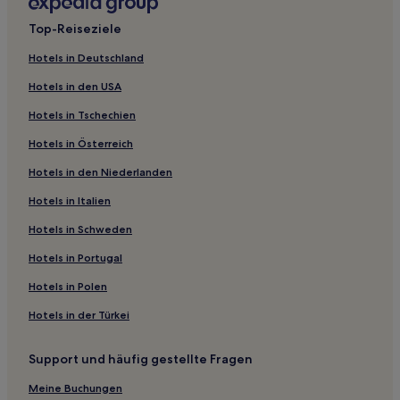
Hotels mit Fitnessbereich in Rockhampton
Top-Reiseziele
Familien in Gladstone
Hotels in Deutschland
Strand in Gladstone
Hotels in den USA
Hotels mit Fitnessbereich in Gladstone
Hotels in Tschechien
Luxus nahe Deepwater-Nationalpark
Hotels in Österreich
Hotels mit Parkplatz nahe Deepwater-Nationalpark
Hotels in den Niederlanden
Hotels mit Pool in Zentrales Queensland
Hotels in Italien
Hotels mit Pool in Bundaberg
Golf in Bundaberg
Hotels in Schweden
Haustierfreundliche in Bundaberg
Hotels in Portugal
Strand in Bundaberg
Hotels in Polen
Luxus in Yeppoon
Hotels in der Türkei
Luxus nahe Putney Beach
Support und häufig gestellte Fragen
Luxus nahe Main Beach
Meine Buchungen
Business nahe Eurimbula-Nationalpark