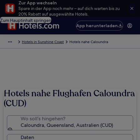
Zur App wechseln
Spare in der App noch mehr – auf dich warten bis zu
20% Rabatt auf ausgewählte Hotels.
Zum Hauptinhalt springen
App herunterladen
Hotels in Sunshine Coast
Hotels nahe Caloundra
Hotels nahe Flughafen Caloundra
(CUD)
Wo soll’s hingehen?
Caloundra, Queensland, Australien (CUD)
Daten