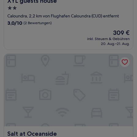
XYL guests house
2.0-
Sterne-
Caloundra, 2,2 km von Flughafen Caloundra (CUD) entfernt
Unterkunft
3.0
3,0/10
(2 Bewertungen)
von
Der
309 €
10,
Preis
(2
inkl. Steuern & Gebühren
beträgt
20. Aug.–21. Aug.
Bewertungen)
309 €
Salt at Oceanside
Salt at Oceanside
Salt at Oceanside