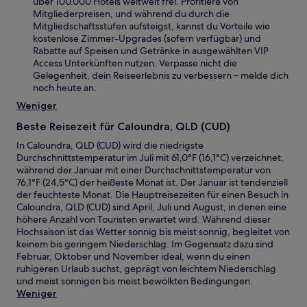
über 100.000 Hotels weltweit frei. Profitiere von
Mitgliederpreisen, und während du durch die
Mitgliedschaftsstufen aufsteigst, kannst du Vorteile wie
kostenlose Zimmer-Upgrades (sofern verfügbar) und
Rabatte auf Speisen und Getränke in ausgewählten VIP
Access Unterkünften nutzen. Verpasse nicht die
Gelegenheit, dein Reiseerlebnis zu verbessern – melde dich
noch heute an.
Weniger
Beste Reisezeit für Caloundra, QLD (CUD)
In Caloundra, QLD (CUD) wird die niedrigste
Durchschnittstemperatur im Juli mit 61,0°F (16,1°C) verzeichnet,
während der Januar mit einer Durchschnittstemperatur von
76,1°F (24,5°C) der heißeste Monat ist. Der Januar ist tendenziell
der feuchteste Monat. Die Hauptreisezeiten für einen Besuch in
Caloundra, QLD (CUD) sind April, Juli und August, in denen eine
höhere Anzahl von Touristen erwartet wird. Während dieser
Hochsaison ist das Wetter sonnig bis meist sonnig, begleitet von
keinem bis geringem Niederschlag. Im Gegensatz dazu sind
Februar, Oktober und November ideal, wenn du einen
ruhigeren Urlaub suchst, geprägt von leichtem Niederschlag
und meist sonnigen bis meist bewölkten Bedingungen.
Weniger