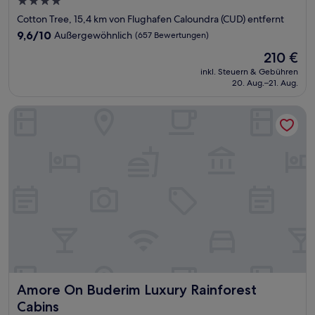
4.0-
Sterne-
Cotton Tree, 15,4 km von Flughafen Caloundra (CUD) entfernt
Unterkunft
9.6
9,6/10
Außergewöhnlich
(657 Bewertungen)
von
Der
210 €
10,
Preis
Außergewöhnlich,
inkl. Steuern & Gebühren
beträgt
20. Aug.–21. Aug.
(657
210 €
Bewertungen)
Amore On Buderim Luxury Rainforest Cabins
Amore On Buderim Luxury Rainforest Cabins
Amore On Buderim Luxury Rainforest
Cabins