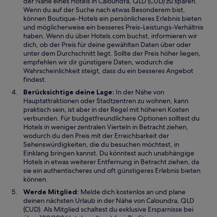
der Nähe eines Hotels in Caloundra, QLD (CUD) zu sparen.
Wenn du auf der Suche nach etwas Besonderem bist,
können Boutique-Hotels ein persönlicheres Erlebnis bieten
und möglicherweise ein besseres Preis-Leistungs-Verhältnis
haben. Wenn du über Hotels.com buchst, informieren wir
dich, ob der Preis für deine gewählten Daten über oder
unter dem Durchschnitt liegt. Sollte der Preis höher liegen,
empfehlen wir dir günstigere Daten, wodurch die
Wahrscheinlichkeit steigt, dass du ein besseres Angebot
findest.
Berücksichtige deine Lage:
In der Nähe von
Hauptattraktionen oder Stadtzentren zu wohnen, kann
praktisch sein, ist aber in der Regel mit höheren Kosten
verbunden. Für budgetfreundlichere Optionen solltest du
Hotels in weniger zentralen Vierteln in Betracht ziehen,
wodurch du den Preis mit der Erreichbarkeit der
Sehenswürdigkeiten, die du besuchen möchtest, in
Einklang bringen kannst. Du könntest auch unabhängige
Hotels in etwas weiterer Entfernung in Betracht ziehen, da
sie ein authentischeres und oft günstigeres Erlebnis bieten
können.
Werde Mitglied:
Melde dich kostenlos an und plane
deinen nächsten Urlaub in der Nähe von Caloundra, QLD
(CUD). Als Mitglied schaltest du exklusive Ersparnisse bei