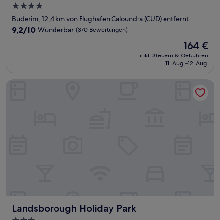
4.0-
Sterne-
Buderim, 12,4 km von Flughafen Caloundra (CUD) entfernt
Unterkunft
9.2
9,2/10
Wunderbar
(370 Bewertungen)
von
Der
164 €
10,
Preis
Wunderbar,
inkl. Steuern & Gebühren
beträgt
11. Aug.–12. Aug.
(370
164 €
Bewertungen)
Landsborough Holiday Park
Landsborough Holiday Park
Landsborough Holiday Park