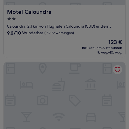
Motel Caloundra
Motel Caloundra
2.0-
Sterne-
Caloundra, 2,1 km von Flughafen Caloundra (CUD) entfernt
Unterkunft
9.2
9,2/10
Wunderbar
(182 Bewertungen)
von
Der
123 €
10,
Preis
Wunderbar,
inkl. Steuern & Gebühren
beträgt
9. Aug.–10. Aug.
(182
123 €
Bewertungen)
Golden Beach Motor Inn