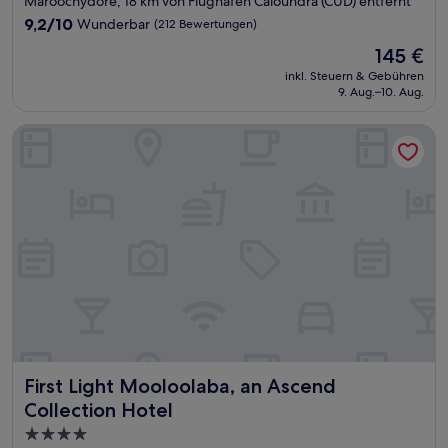
Maroochydore, 18 km von Flughafen Caloundra (CUD) entfernt
Unterkunft
9.2
9,2/10
Wunderbar
(212 Bewertungen)
von
Der
145 €
10,
Preis
Wunderbar,
inkl. Steuern & Gebühren
beträgt
9. Aug.–10. Aug.
(212
145 €
Bewertungen)
First Light Mooloolaba, an Ascend Collection Hotel
First Light Mooloolaba, an Ascend Collection Hotel
First Light Mooloolaba, an Ascend
Collection Hotel
4.0-