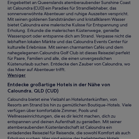
Eingebettet an Queenslands atemberaubender Sunshine Coast
ist Caloundra (CUD) ein Paradies für Strandliebhaber, das
sonnenverwöhnte Abenteuer und ruhige Auszeiten verspricht.
Mit seinen goldenen Sandstränden und kristallklarem Wasser
bietet Caloundra eine malerische Kulisse für Entspannung und
Erholung. Erkunde die malerischen Küstenwege, genieße
Wassersport oder entspanne dich am Strand. Verpasse nicht die
lebhaften lokalen Märkte und das Caloundra Events Center für
kulturelle Erlebnisse. Mit seinen charmanten Cafés und dem
nahegelegenen Caloundra Golf Club ist dieses Reiseziel perfekt
für Paare, Familien und alle, die einen unvergesslichen
Küstenurlaub suchen. Entdecke den Zauber von Caloundra, wo
das Meer auf Abenteuer trifft.
Weniger
Entdecke großartige Hotels in der Nähe von
Caloundra, QLD (CUD)
Caloundra bietet eine Vielzahl an Hotelunterkünften, von
Resorts am Strand bis hin zu gemütlichen Boutique-Hotels. Viele
verfügen über komfortable Zimmer, Pools und
Wellnesseinrichtungen, die es dir leicht machen, dich zu
entspannen und deinen Aufenthalt zu genießen. Mit seiner
atemberaubenden Küstenlandschaft ist Caloundra ein
einladendes Reiseziel für Reisende, die sowohl Komfort als auch
Erholung suchen. Hier sind einige der beliebtesten Hotels