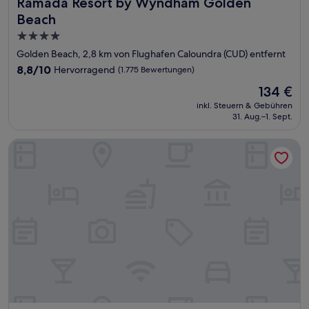
Ramada Resort by Wyndham Golden Beach
Ramada Resort by Wyndham Golden
Beach
4.0-
Sterne-
Golden Beach, 2,8 km von Flughafen Caloundra (CUD) entfernt
Unterkunft
8.8
8,8/10
Hervorragend
(1.775 Bewertungen)
von
Der
134 €
10,
Preis
Hervorragend,
inkl. Steuern & Gebühren
beträgt
31. Aug.–1. Sept.
(1.775
134 €
Bewertungen)
Moffat Beach Motel Caloundra