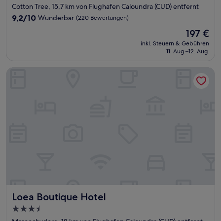
Sterne-
Cotton Tree, 15,7 km von Flughafen Caloundra (CUD) entfernt
Unterkunft
9.2
9,2/10
Wunderbar
(220 Bewertungen)
von
Der
197 €
10,
Preis
Wunderbar,
inkl. Steuern & Gebühren
beträgt
11. Aug.–12. Aug.
(220
197 €
Bewertungen)
Loea Boutique Hotel
Loea Boutique Hotel
Loea Boutique Hotel
3.5-
Sterne-