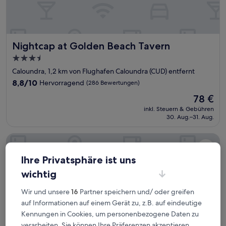
Nightcap at Golden Beach Tavern
Nightcap at Golden Beach Tavern
3.5-
Sterne-
Caloundra, 1,2 km von Flughafen Caloundra (CUD) entfernt
Unterkunft
8.8
8,8/10
Hervorragend
(286 Bewertungen)
von
Der
78 €
10,
Preis
Hervorragend,
inkl. Steuern & Gebühren
beträgt
30. Aug.–31. Aug.
(286
78 €
Bewertungen)
Motel Sunshine Coast
Ihre Privatsphäre ist uns
wichtig
Wir und unsere
16
Partner speichern und/ oder greifen
auf Informationen auf einem Gerät zu, z.B. auf eindeutige
Kennungen in Cookies, um personenbezogene Daten zu
verarbeiten. Sie können Ihre Präferenzen akzeptieren