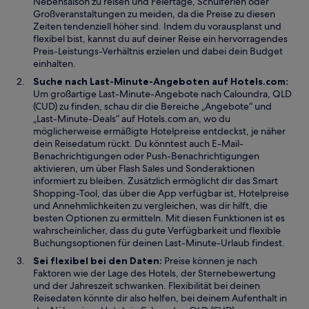
Nebensaison zu reisen und Feiertage, Schulferien oder
f
s
Großveranstaltungen zu meiden, da die Preise zu diesen
n
t
Zeiten tendenziell höher sind. Indem du vorausplanst und
e
e
flexibel bist, kannst du auf deiner Reise ein hervorragendes
t
r
Preis-Leistungs-Verhältnis erzielen und dabei dein Budget
g
einhalten.
e
Suche nach Last-Minute-Angeboten auf Hotels.com:
ö
Um großartige Last-Minute-Angebote nach Caloundra, QLD
f
(CUD) zu finden, schau dir die Bereiche „Angebote“ und
f
„Last-Minute-Deals“ auf Hotels.com an, wo du
n
möglicherweise ermäßigte Hotelpreise entdeckst, je näher
e
dein Reisedatum rückt. Du könntest auch E-Mail-
t
Benachrichtigungen oder Push-Benachrichtigungen
aktivieren, um über Flash Sales und Sonderaktionen
informiert zu bleiben. Zusätzlich ermöglicht dir das Smart
Shopping-Tool, das über die App verfügbar ist, Hotelpreise
und Annehmlichkeiten zu vergleichen, was dir hilft, die
besten Optionen zu ermitteln. Mit diesen Funktionen ist es
wahrscheinlicher, dass du gute Verfügbarkeit und flexible
Buchungsoptionen für deinen Last-Minute-Urlaub findest.
Sei flexibel bei den Daten:
Preise können je nach
Faktoren wie der Lage des Hotels, der Sternebewertung
und der Jahreszeit schwanken. Flexibilität bei deinen
Reisedaten könnte dir also helfen, bei deinem Aufenthalt in