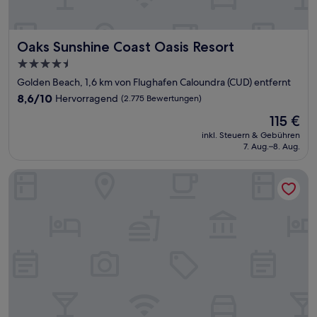
Oaks Sunshine Coast Oasis Resort
Oaks Sunshine Coast Oasis Resort
4.5-
Sterne-
Golden Beach, 1,6 km von Flughafen Caloundra (CUD) entfernt
Unterkunft
8.6
8,6/10
Hervorragend
(2.775 Bewertungen)
von
Der
115 €
10,
Preis
Hervorragend,
inkl. Steuern & Gebühren
beträgt
7. Aug.–8. Aug.
(2.775
115 €
Bewertungen)
BreakFree Grand Pacific Resort