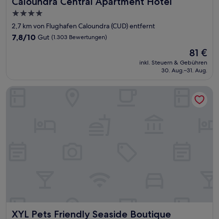
Caloundra Central Apartment Hotel
Caloundra Central Apartment Hotel
4.0-
Sterne-
2,7 km von Flughafen Caloundra (CUD) entfernt
Unterkunft
7.8
7,8/10
Gut
(1.303 Bewertungen)
von
Der
81 €
10,
Preis
Gut,
inkl. Steuern & Gebühren
beträgt
30. Aug.–31. Aug.
(1.303
81 €
Bewertungen)
XYL Pets Friendly Seaside Boutique Guesthouse
XYL Pets Friendly Seaside Boutique Guesthouse
XYL Pets Friendly Seaside Boutique