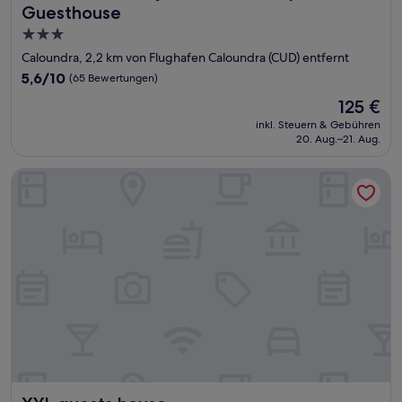
Guesthouse
3.0-
Sterne-
Caloundra, 2,2 km von Flughafen Caloundra (CUD) entfernt
Unterkunft
5.6
5,6/10
(65 Bewertungen)
von
Der
125 €
10,
Preis
(65
inkl. Steuern & Gebühren
beträgt
20. Aug.–21. Aug.
Bewertungen)
125 €
XYL guests house
XYL guests house