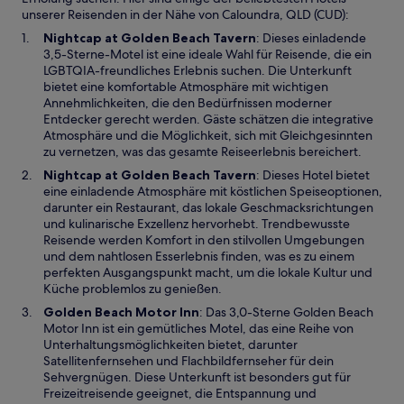
unserer Reisenden in der Nähe von Caloundra, QLD (CUD):
W
Nightcap at Golden Beach Tavern
: Dieses einladende
i
3,5-Sterne-Motel ist eine ideale Wahl für Reisende, die ein
r
LGBTQIA-freundliches Erlebnis suchen. Die Unterkunft
d
bietet eine komfortable Atmosphäre mit wichtigen
i
Annehmlichkeiten, die den Bedürfnissen moderner
n
Entdecker gerecht werden. Gäste schätzen die integrative
e
Atmosphäre und die Möglichkeit, sich mit Gleichgesinnten
i
zu vernetzen, was das gesamte Reiseerlebnis bereichert.
n
W
Nightcap at Golden Beach Tavern
: Dieses Hotel bietet
e
i
eine einladende Atmosphäre mit köstlichen Speiseoptionen,
m
r
darunter ein Restaurant, das lokale Geschmacksrichtungen
n
d
und kulinarische Exzellenz hervorhebt. Trendbewusste
e
i
Reisende werden Komfort in den stilvollen Umgebungen
u
n
und dem nahtlosen Esserlebnis finden, was es zu einem
e
e
perfekten Ausgangspunkt macht, um die lokale Kultur und
n
i
Küche problemlos zu genießen.
F
n
W
Golden Beach Motor Inn
: Das 3,0-Sterne Golden Beach
e
e
i
Motor Inn ist ein gemütliches Motel, das eine Reihe von
n
m
r
Unterhaltungsmöglichkeiten bietet, darunter
s
n
d
Satellitenfernsehen und Flachbildfernseher für dein
t
e
i
Sehvergnügen. Diese Unterkunft ist besonders gut für
e
u
n
Freizeitreisende geeignet, die Entspannung und
r
e