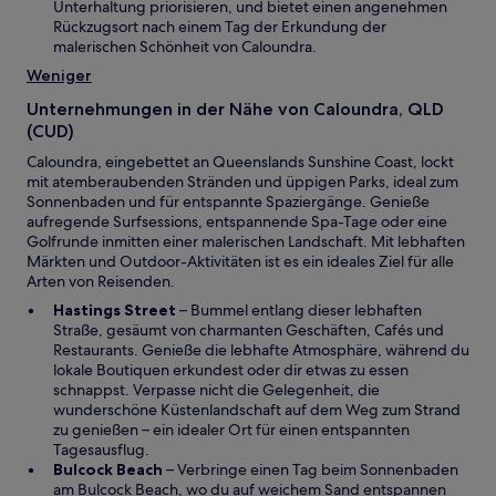
e
Unterhaltung priorisieren, und bietet einen angenehmen
g
n
i
Rückzugsort nach einem Tag der Erkundung der
e
F
n
malerischen Schönheit von Caloundra.
ö
e
e
f
Weniger
n
m
f
s
n
n
Unternehmungen in der Nähe von Caloundra, QLD
t
e
e
(CUD)
e
u
t
r
Caloundra, eingebettet an Queenslands Sunshine Coast, lockt
e
g
mit atemberaubenden Stränden und üppigen Parks, ideal zum
n
e
Sonnenbaden und für entspannte Spaziergänge. Genieße
F
ö
aufregende Surfsessions, entspannende Spa-Tage oder eine
e
f
Golfrunde inmitten einer malerischen Landschaft. Mit lebhaften
n
f
Märkten und Outdoor-Aktivitäten ist es ein ideales Ziel für alle
s
n
Arten von Reisenden.
t
e
e
W
Hastings Street
– Bummel entlang dieser lebhaften
t
r
i
Straße, gesäumt von charmanten Geschäften, Cafés und
g
r
Restaurants. Genieße die lebhafte Atmosphäre, während du
e
d
lokale Boutiquen erkundest oder dir etwas zu essen
ö
i
schnappst. Verpasse nicht die Gelegenheit, die
f
n
wunderschöne Küstenlandschaft auf dem Weg zum Strand
f
e
zu genießen – ein idealer Ort für einen entspannten
n
i
Tagesausflug.
e
W
n
Bulcock Beach
– Verbringe einen Tag beim Sonnenbaden
t
i
e
am Bulcock Beach, wo du auf weichem Sand entspannen