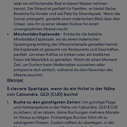
r
m
oder ein erfrischendes Bad im klaren Wasser nehmen
d
n
kannst. Der Strand ist perfekt für Familien, er bietet flache
i
e
Bereiche für Kinder und viel Platz für Strandspiele. Wenn die
n
u
Sonne untergeht, genieße einen malerischen Blick über den
e
e
Ozean, was ihn zu einer idealen Kulisse für einen
i
n
unvergesslichen Abend macht.
n
F
W
Mooloolaba Esplanade
– Entdecke die belebte
e
e
i
Mooloolaba Esplanade, wo du einen malerischen
m
n
r
Spaziergang entlang der Uferpromenade genießen kannst.
n
s
d
Die Esplanade ist gesäumt von Restaurants und Geschäften,
e
t
i
perfekt, um einen Kaffee zu trinken oder ein köstliches
u
e
n
Essen mit Meerblick zu genießen. Nimm dir einen Moment
e
r
e
Zeit, um Surfern beim Wellenreiten zuzusehen oder
n
g
i
entspanne dich einfach, während du dem Rauschen des
F
e
n
Meeres lauschst.
e
ö
e
Weniger
n
f
m
5 clevere Spartipps, wenn du ein Hotel in der Nähe
s
f
n
von Caloundra, QLD (CUD) buchst
t
n
e
e
e
u
Buche zu den günstigsten Zeiten:
Um günstige Flüge
r
t
e
und Hotelangebote in der Nähe von Caloundra, QLD (CUD)
g
n
zu sichern, ist es ratsam, deine Buchungen mehrere Monate
e
F
im Voraus zu tätigen. Frühzeitiges Buchen führt oft zu
ö
e
niedrigeren Preisen. Zudem solltest du überlegen, in der
f
n