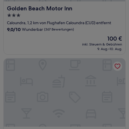
Golden Beach Motor Inn
Golden Beach Motor Inn
3.0-
Sterne-
Caloundra, 1,2 km von Flughafen Caloundra (CUD) entfernt
Unterkunft
9.0
9,0/10
Wunderbar
(367 Bewertungen)
von
Der
100 €
10,
Preis
Wunderbar,
inkl. Steuern & Gebühren
beträgt
9. Aug.–10. Aug.
(367
100 €
Bewertungen)
Ocean Views Resort