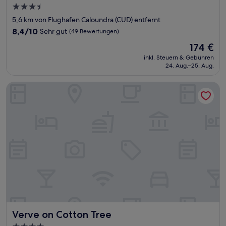
3.5-
Sterne-
5,6 km von Flughafen Caloundra (CUD) entfernt
Unterkunft
8.4
8,4/10
Sehr gut
(49 Bewertungen)
von
Der
174 €
10,
Preis
Sehr
inkl. Steuern & Gebühren
beträgt
24. Aug.–25. Aug.
gut,
174 €
(49
Bewertungen)
Verve on Cotton Tree
Verve on Cotton Tree
Verve on Cotton Tree