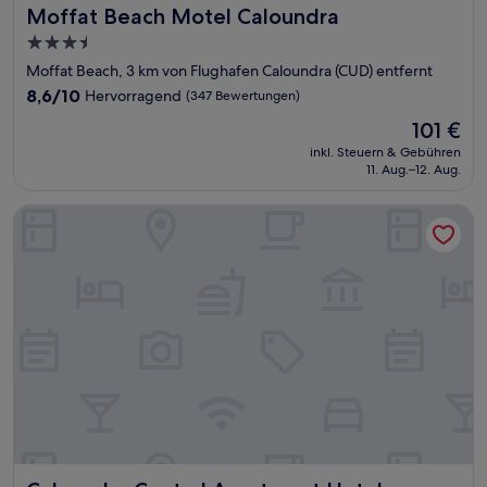
Moffat Beach Motel Caloundra
Moffat Beach Motel Caloundra
3.5-
Sterne-
Moffat Beach, 3 km von Flughafen Caloundra (CUD) entfernt
Unterkunft
8.6
8,6/10
Hervorragend
(347 Bewertungen)
von
Der
101 €
10,
Preis
Hervorragend,
inkl. Steuern & Gebühren
beträgt
11. Aug.–12. Aug.
(347
101 €
Bewertungen)
Caloundra Central Apartment Hotel