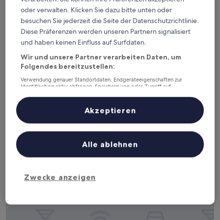
oder verwalten. Klicken Sie dazu bitte unten oder
besuchen Sie jederzeit die Seite der Datenschutzrichtlinie.
Diese Präferenzen werden unseren Partnern signalisiert
Motel Sunshine Coast
Motel Sunshine Coast
und haben keinen Einfluss auf Surfdaten.
2.5-
Wir und unsere Partner verarbeiten Daten, um
Sterne-
Caloundra, 1,4 km von Flughafen Caloundra (CUD) entfernt
Folgendes bereitzustellen:
Unterkunft
8.8
8,8/10
Hervorragend
(391 Bewertungen)
Verwendung genauer Standortdaten. Endgeräteeigenschaften zur
von
Identifikation aktiv abfragen. Speichern von oder Zugriff auf
Der
71 €
10,
Informationen auf einem Endgerät. Personalisierte Werbung und
Preis
Hervorragend,
inkl. Steuern & Gebühren
Inhalte, Messung von Werbeleistung und der Performance von Inhalten,
beträgt
20. Aug.–21. Aug.
Zielgruppenforschung sowie Entwicklung und Verbesserung von
(391
Akzeptieren
71 €
Angeboten.
Bewertungen)
Liste der Partner (Lieferanten)
Oaks Sunshine Coast Oasis Resort
Alle ablehnen
Zwecke anzeigen