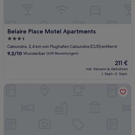
Belaire Place Motel Apartments
Belaire Place Motel Apartments
3.5-
Sterne-
Caloundra, 2,4 km von Flughafen Caloundra (CUD) entfernt
Unterkunft
9.2
9,2/10
Wunderbar
(639 Bewertungen)
von
Der
211 €
10,
Preis
Wunderbar,
inkl. Steuern & Gebühren
beträgt
1. Sept.–2. Sept.
(639
211 €
Bewertungen)
Nightcap at Golden Beach Tavern