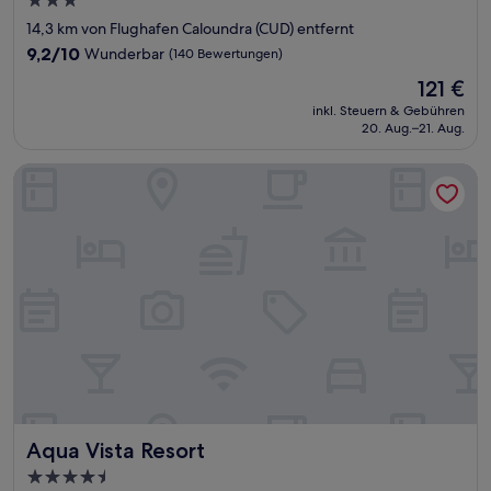
3.0-
Sterne-
14,3 km von Flughafen Caloundra (CUD) entfernt
Unterkunft
9.2
9,2/10
Wunderbar
(140 Bewertungen)
von
Der
121 €
10,
Preis
Wunderbar,
inkl. Steuern & Gebühren
beträgt
20. Aug.–21. Aug.
(140
121 €
Bewertungen)
Aqua Vista Resort
Aqua Vista Resort
Aqua Vista Resort
4.5-