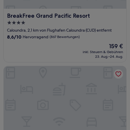
BreakFree Grand Pacific Resort
BreakFree Grand Pacific Resort
4.0-
Sterne-
Caloundra, 2,1 km von Flughafen Caloundra (CUD) entfernt
Unterkunft
8.6
8,6/10
Hervorragend
(867 Bewertungen)
von
Der
159 €
10,
Preis
Hervorragend,
inkl. Steuern & Gebühren
beträgt
23. Aug.–24. Aug.
(867
159 €
Bewertungen)
Motel Caloundra