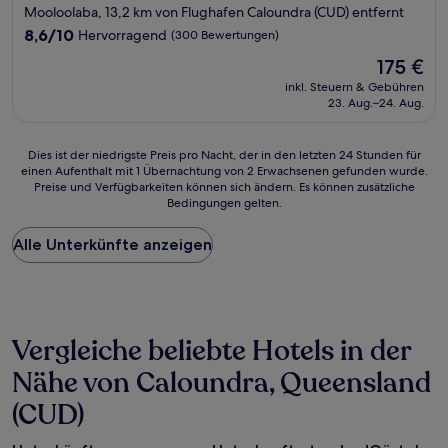
Sterne-
Mooloolaba, 13,2 km von Flughafen Caloundra (CUD) entfernt
Unterkunft
8.6
8,6/10
Hervorragend
(300 Bewertungen)
von
Der
175 €
10,
Preis
Hervorragend,
inkl. Steuern & Gebühren
beträgt
23. Aug.–24. Aug.
(300
175 €
Bewertungen)
Dies
Dies ist der niedrigste Preis pro Nacht, der in den letzten 24 Stunden für
einen Aufenthalt mit 1 Übernachtung von 2 Erwachsenen gefunden wurde.
ist
Preise und Verfügbarkeiten können sich ändern. Es können zusätzliche
der
Bedingungen gelten.
niedrigste
Preis
Alle Unterkünfte anzeigen
pro
Nacht,
der
in
den
letzten
Vergleiche beliebte Hotels in der
24 Stunden
für
Nähe von Caloundra, Queensland
einen
(CUD)
Aufenthalt
mit
1 Übernachtung