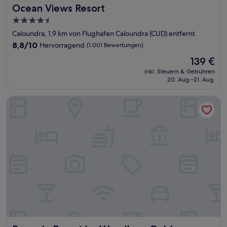
Ocean Views Resort
Ocean Views Resort
4.5-
Sterne-
Caloundra, 1,9 km von Flughafen Caloundra (CUD) entfernt
Unterkunft
8.8
8,8/10
Hervorragend
(1.001 Bewertungen)
von
Der
139 €
10,
Preis
Hervorragend,
inkl. Steuern & Gebühren
beträgt
20. Aug.–21. Aug.
(1.001
139 €
Bewertungen)
Ramada Resort by Wyndham Golden Beach