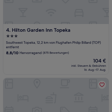
Hilton Garden Inn Topeka
4. Hilton Garden Inn Topeka
3.0-
Sterne-
Southwest Topeka, 12,2 km von Flughafen Philip Billard (TOP)
Unterkunft
entfernt
8.8
8,8/10
Hervorragend
(875 Bewertungen)
von
Der
104 €
10,
Preis
Hervorragend,
inkl. Steuern & Gebühren
beträgt
16. Aug.–17. Aug.
(875
104 €
Bewertungen)
Homewood Suites by Hilton Topeka