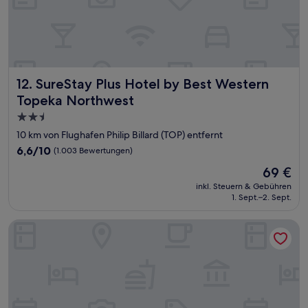
SureStay Plus Hotel by Best Western Topeka Northwest
12. SureStay Plus Hotel by Best Western
Topeka Northwest
2.5-
Sterne-
10 km von Flughafen Philip Billard (TOP) entfernt
Unterkunft
6.6
6,6/10
(1.003 Bewertungen)
von
Der
69 €
10,
Preis
(1.003
inkl. Steuern & Gebühren
beträgt
1. Sept.–2. Sept.
Bewertungen)
69 €
Home 6 by Townhouse Topeka KS I 70