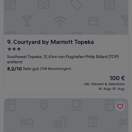
Courtyard by Marriott Topeka
9. Courtyard by Marriott Topeka
3.0-
Sterne-
Southwest Topeka, 12,4 km von Flughafen Philip Billard (TOP)
Unterkunft
entfernt
8.2
8,2/10
Sehr gut
(738 Bewertungen)
von
Der
100 €
10,
Preis
Sehr
inkl. Steuern & Gebühren
beträgt
14. Aug.–15. Aug.
gut,
100 €
(738
Bewertungen)
Washburn Hotel Suites