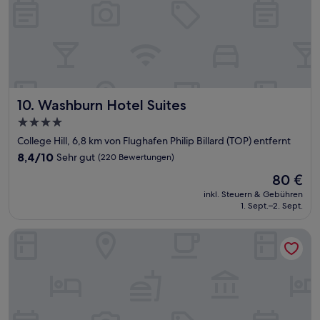
Washburn Hotel Suites
10. Washburn Hotel Suites
4.0-
Sterne-
College Hill, 6,8 km von Flughafen Philip Billard (TOP) entfernt
Unterkunft
8.4
8,4/10
Sehr gut
(220 Bewertungen)
von
Der
80 €
10,
Preis
Sehr
inkl. Steuern & Gebühren
beträgt
1. Sept.–2. Sept.
gut,
80 €
(220
Bewertungen)
Comfort Suites Topeka Northwest