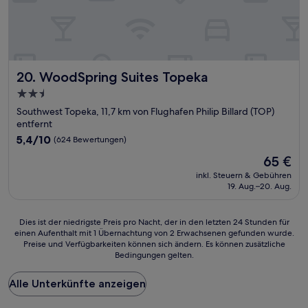
WoodSpring Suites Topeka
20. WoodSpring Suites Topeka
2.5-
Sterne-
Southwest Topeka, 11,7 km von Flughafen Philip Billard (TOP)
Unterkunft
entfernt
5.4
5,4/10
(624 Bewertungen)
von
Der
65 €
10,
Preis
(624
inkl. Steuern & Gebühren
beträgt
19. Aug.–20. Aug.
Bewertungen)
65 €
Dies
Dies ist der niedrigste Preis pro Nacht, der in den letzten 24 Stunden für
einen Aufenthalt mit 1 Übernachtung von 2 Erwachsenen gefunden wurde.
ist
Preise und Verfügbarkeiten können sich ändern. Es können zusätzliche
der
Bedingungen gelten.
niedrigste
Preis
Alle Unterkünfte anzeigen
pro
Nacht,