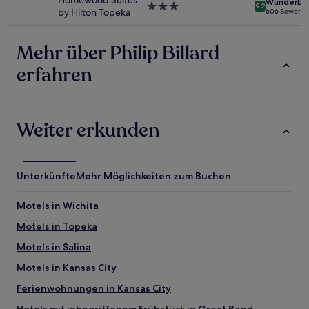
Homewood Suites
Wunderba
3.0-
9.2
by Hilton Topeka
606 Bewertu
Sterne-
Unterkunft
Mehr über Philip Billard
erfahren
Weiter erkunden
Unterkünfte
Mehr Möglichkeiten zum Buchen
Motels in Wichita
Motels in Topeka
Motels in Salina
Motels in Kansas City
Ferienwohnungen in Kansas City