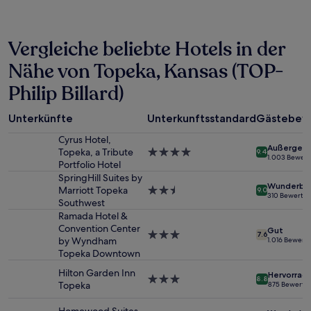
der
in
den
letzten
Vergleiche beliebte Hotels in der
24 Stunden
für
Nähe von Topeka, Kansas (TOP-
einen
Philip Billard)
Aufenthalt
mit
1 Übernachtung
Unterkünfte
Unterkunftsstandard
Gästebew
von
2 Erwachsenen
Cyrus Hotel,
Außergewö
gefunden
Topeka, a Tribute
4.0-
9.4
1.003 Bewer
wurde.
Portfolio Hotel
Sterne-
Preise
Unterkunft
SpringHill Suites by
Wunderba
und
Marriott Topeka
2.5-
9.0
310 Bewertu
Verfügbarkeiten
Southwest
Sterne-
können
Unterkunft
Ramada Hotel &
sich
Convention Center
Gut
3.0-
7.6
ändern.
by Wyndham
1.016 Bewert
Sterne-
Es
Topeka Downtown
Unterkunft
können
Hilton Garden Inn
zusätzliche
Hervorrag
3.0-
8.8
Topeka
875 Bewertu
Bedingungen
Sterne-
gelten.
Unterkunft