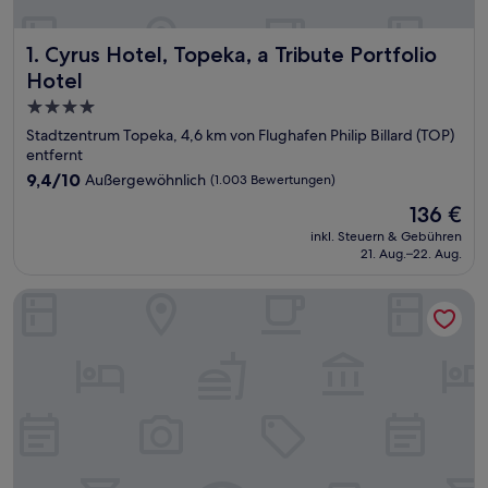
Cyrus Hotel, Topeka, a Tribute Portfolio Hotel
1. Cyrus Hotel, Topeka, a Tribute Portfolio
Hotel
4.0-
Sterne-
Stadtzentrum Topeka, 4,6 km von Flughafen Philip Billard (TOP)
Unterkunft
entfernt
9.4
9,4/10
Außergewöhnlich
(1.003 Bewertungen)
von
Der
136 €
10,
Preis
Außergewöhnlich,
inkl. Steuern & Gebühren
beträgt
21. Aug.–22. Aug.
(1.003
136 €
Bewertungen)
SpringHill Suites by Marriott Topeka Southwest