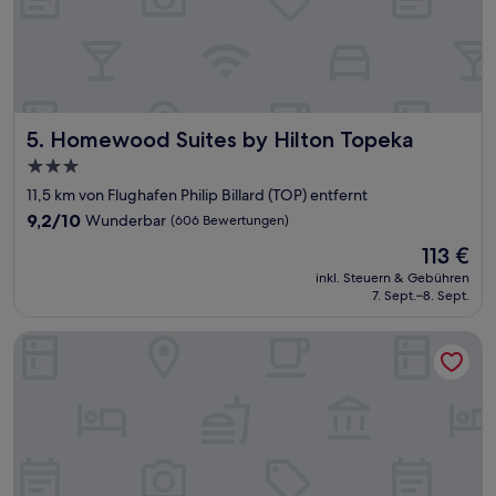
Homewood Suites by Hilton Topeka
5. Homewood Suites by Hilton Topeka
3.0-
Sterne-
11,5 km von Flughafen Philip Billard (TOP) entfernt
Unterkunft
9.2
9,2/10
Wunderbar
(606 Bewertungen)
von
Der
113 €
10,
Preis
Wunderbar,
inkl. Steuern & Gebühren
beträgt
7. Sept.–8. Sept.
(606
113 €
Bewertungen)
Endeavor Inn & Suites, Trademark Collection by Wyndham