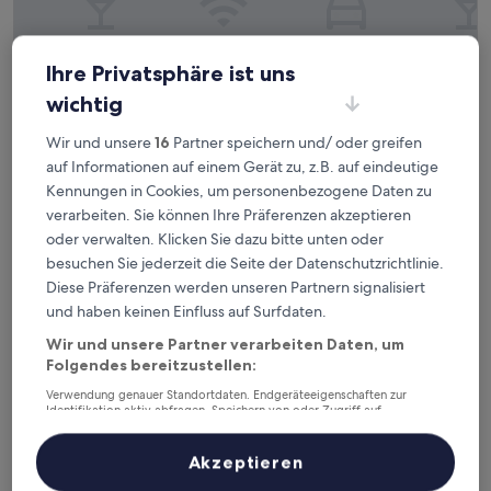
Ihre Privatsphäre ist uns
SpringHill Suites by Marriott Topeka Southwest
2. SpringHill Suites by Marriott Topeka
wichtig
Southwest
2.5-
Wir und unsere
16
Partner speichern und/ oder greifen
Sterne-
auf Informationen auf einem Gerät zu, z.B. auf eindeutige
11,3 km von Flughafen Philip Billard (TOP) entfernt
Unterkunft
9.0
Kennungen in Cookies, um personenbezogene Daten zu
9,0/10
Wunderbar
(310 Bewertungen)
von
verarbeiten. Sie können Ihre Präferenzen akzeptieren
Der
118 €
10,
oder verwalten. Klicken Sie dazu bitte unten oder
Preis
Wunderbar,
inkl. Steuern & Gebühren
beträgt
besuchen Sie jederzeit die Seite der Datenschutzrichtlinie.
14. Aug.–15. Aug.
(310
118 €
Diese Präferenzen werden unseren Partnern signalisiert
Bewertungen)
Ramada Hotel & Convention Center by Wyndham Topeka 
und haben keinen Einfluss auf Surfdaten.
Wir und unsere Partner verarbeiten Daten, um
Folgendes bereitzustellen:
Verwendung genauer Standortdaten. Endgeräteeigenschaften zur
Identifikation aktiv abfragen. Speichern von oder Zugriff auf
Informationen auf einem Endgerät. Personalisierte Werbung und
Inhalte, Messung von Werbeleistung und der Performance von Inhalten,
Zielgruppenforschung sowie Entwicklung und Verbesserung von
Akzeptieren
Angeboten.