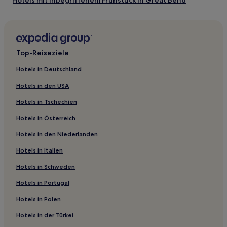
Hotels mit inbegriffenem Frühstück in Great Bend
Günstige in Salina
Hotels mit inbegriffenem Frühstück in Salina
Haustierfreundliche in Hutchinson
Top-Reiseziele
Hotels mit Pool in Hutchinson
Hotels in Deutschland
Hotels mit Parkplatz in Manhattan
Hotels in den USA
Günstige in Manhattan
Hotels in Tschechien
Haustierfreundliche in Manhattan
Hotels in Österreich
Lgbtqia-Freundliche in Manhattan
Hotels in den Niederlanden
Haustierfreundliche in Emporia
Hotels in Italien
Günstige in Emporia
Hotels mit inbegriffenem Frühstück in Emporia
Hotels in Schweden
Familien in Junction City
Hotels in Portugal
Hotels mit Parkplatz in Kansas City
Hotels in Polen
Günstige in Kansas City
Hotels in der Türkei