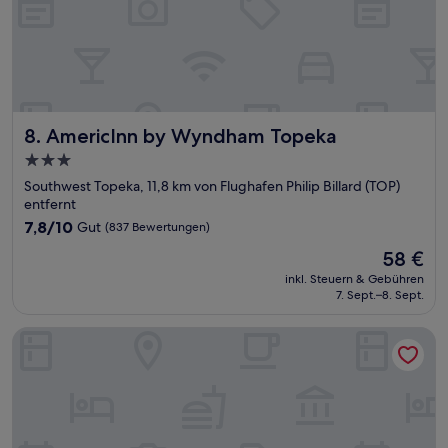
AmericInn by Wyndham Topeka
8. AmericInn by Wyndham Topeka
3.0-
Sterne-
Southwest Topeka, 11,8 km von Flughafen Philip Billard (TOP)
Unterkunft
entfernt
7.8
7,8/10
Gut
(837 Bewertungen)
von
Der
58 €
10,
Preis
Gut,
inkl. Steuern & Gebühren
beträgt
7. Sept.–8. Sept.
(837
58 €
Bewertungen)
Courtyard by Marriott Topeka