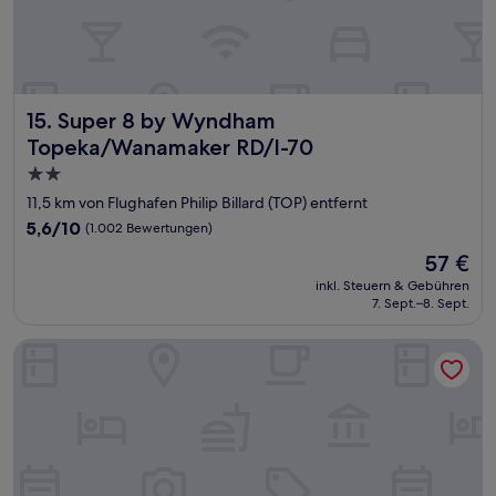
Super 8 by Wyndham Topeka/Wanamaker RD/I-70
15. Super 8 by Wyndham
Topeka/Wanamaker RD/I-70
2.0-
Sterne-
11,5 km von Flughafen Philip Billard (TOP) entfernt
Unterkunft
5.6
5,6/10
(1.002 Bewertungen)
von
Der
57 €
10,
Preis
(1.002
inkl. Steuern & Gebühren
beträgt
7. Sept.–8. Sept.
Bewertungen)
57 €
Days Inn by Wyndham Topeka