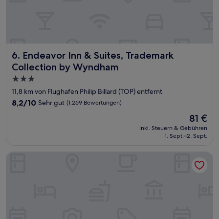
Endeavor Inn & Suites, Trademark Collection by Wyndham
6. Endeavor Inn & Suites, Trademark
Collection by Wyndham
3.0-
Sterne-
11,8 km von Flughafen Philip Billard (TOP) entfernt
Unterkunft
8.2
8,2/10
Sehr gut
(1.269 Bewertungen)
von
Der
81 €
10,
Preis
Sehr
inkl. Steuern & Gebühren
beträgt
1. Sept.–2. Sept.
gut,
81 €
(1.269
Bewertungen)
Holiday Inn Express & Suites Topeka North by IHG