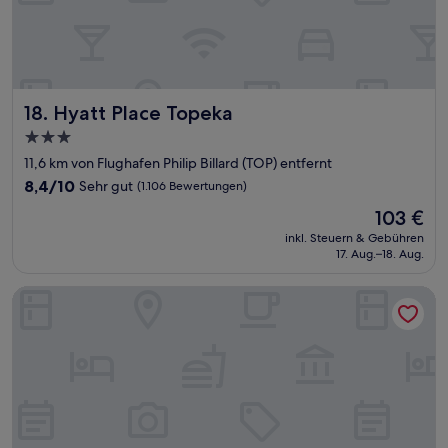
Hyatt Place Topeka
18. Hyatt Place Topeka
3.0-
Sterne-
11,6 km von Flughafen Philip Billard (TOP) entfernt
Unterkunft
8.4
8,4/10
Sehr gut
(1.106 Bewertungen)
von
Der
103 €
10,
Preis
Sehr
inkl. Steuern & Gebühren
beträgt
17. Aug.–18. Aug.
gut,
103 €
(1.106
Bewertungen)
Holiday Inn Express & Suites Topeka West I-70 Wanamaker 