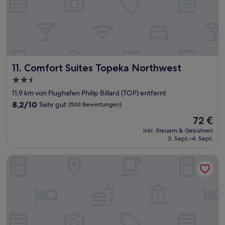
Comfort Suites Topeka Northwest
11. Comfort Suites Topeka Northwest
2.5-
Sterne-
11,9 km von Flughafen Philip Billard (TOP) entfernt
Unterkunft
8.2
8,2/10
Sehr gut
(563 Bewertungen)
von
Der
72 €
10,
Preis
Sehr
inkl. Steuern & Gebühren
beträgt
3. Sept.–4. Sept.
gut,
72 €
(563
Bewertungen)
SureStay Plus Hotel by Best Western Topeka Northwest