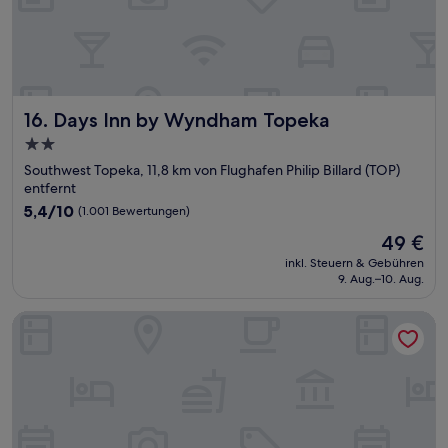
Days Inn by Wyndham Topeka
16. Days Inn by Wyndham Topeka
2.0-
Sterne-
Southwest Topeka, 11,8 km von Flughafen Philip Billard (TOP)
Unterkunft
entfernt
5.4
5,4/10
(1.001 Bewertungen)
von
Der
49 €
10,
Preis
(1.001
inkl. Steuern & Gebühren
beträgt
9. Aug.–10. Aug.
Bewertungen)
49 €
Hampton Inn Topeka