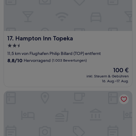
Hampton Inn Topeka
17. Hampton Inn Topeka
2.5-
Sterne-
11,5 km von Flughafen Philip Billard (TOP) entfernt
Unterkunft
8.8
8,8/10
Hervorragend
(1.003 Bewertungen)
von
Der
100 €
10,
Preis
Hervorragend,
inkl. Steuern & Gebühren
beträgt
16. Aug.–17. Aug.
(1.003
100 €
Bewertungen)
Hyatt Place Topeka