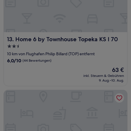
Home 6 by Townhouse Topeka KS I 70
13. Home 6 by Townhouse Topeka KS I 70
2.5-
Sterne-
10 km von Flughafen Philip Billard (TOP) entfernt
Unterkunft
6.0
6,0/10
(44 Bewertungen)
von
Der
63 €
10,
Preis
(44
inkl. Steuern & Gebühren
beträgt
9. Aug.–10. Aug.
Bewertungen)
63 €
Baymont by Wyndham Topeka