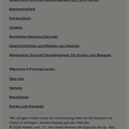
Auburn Hotels
Barrierefreiheit
Lecompton Hotels
Reading Hotels
Datenschutz
Wetmore Hotels
Cookies
Lake Quivira: Hotels
Rechtliche Hinweise/Kontakt
Hotels nahe Fort Leavenworth
Inhaltsrichtlinien und Melden von Inhalten
Silver Lake Hotels
Allgemeine Geschäftsbedingungen für Hotels.com Rewards
Hotels nahe Washburn University
Weitere Informationen
Admire Hotels
Clearview City: Hotels
Über uns
Hotels nahe Village West
Karriere
Hotels nahe Sac and Fox Casino
Reiseführer
St. George Hotels
Hotels.com Rewards
Leavenworth Hotels
*Bei einigen Hotels muss die Stornierung mehr als 24 Stunden vor
Kansas: Hotels
Check-in erfolgen. Weitere Details auf der Website.
© 2026 Hotels.com, L.P., ein Unternehmen der Expedia Group. Alle