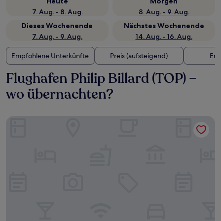
Heute
Morgen
7. Aug. - 8. Aug.
8. Aug. - 9. Aug.
Dieses Wochenende
Nächstes Wochenende
7. Aug. - 9. Aug.
14. Aug. - 16. Aug.
Empfohlene Unterkünfte
Preis (aufsteigend)
Ent
Flughafen Philip Billard (TOP) –
wo übernachten?
Cyrus Hotel, Topeka, a Tribute Portfolio Hotel