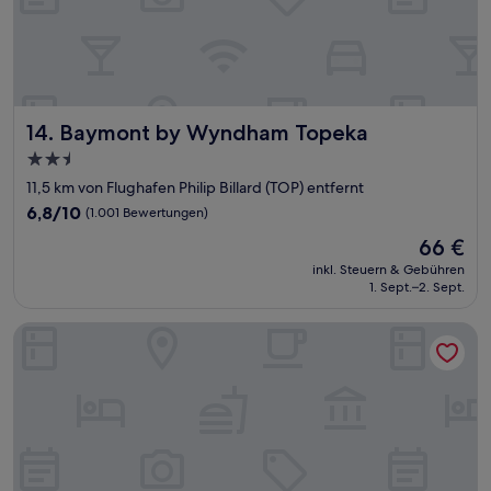
Baymont by Wyndham Topeka
14. Baymont by Wyndham Topeka
2.5-
Sterne-
11,5 km von Flughafen Philip Billard (TOP) entfernt
Unterkunft
6.8
6,8/10
(1.001 Bewertungen)
von
Der
66 €
10,
Preis
(1.001
inkl. Steuern & Gebühren
beträgt
1. Sept.–2. Sept.
Bewertungen)
66 €
Super 8 by Wyndham Topeka/Wanamaker RD/I-70