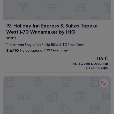
Holiday Inn Express & Suites Topeka West I-70 Wanamaker
19. Holiday Inn Express & Suites Topeka
West I-70 Wanamaker by IHG
2.5-
Sterne-
11,4 km von Flughafen Philip Billard (TOP) entfernt
Unterkunft
8.6
8,6/10
Hervorragend
(635 Bewertungen)
von
Der
116 €
10,
Preis
Hervorragend,
inkl. Steuern & Gebühren
beträgt
6. Sept.–7. Sept.
(635
116 €
Bewertungen)
WoodSpring Suites Topeka