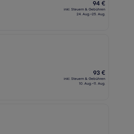
Der
94 €
Preis
inkl. Steuern & Gebühren
beträgt
24. Aug.–25. Aug.
94 €
Der
93 €
Preis
inkl. Steuern & Gebühren
beträgt
10. Aug.–11. Aug.
93 €