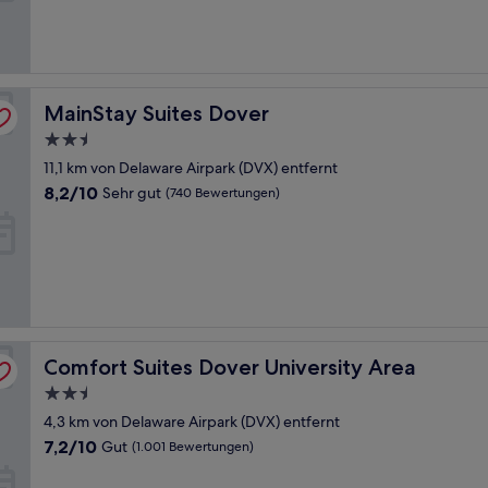
gut,
(1.004
Bewertungen)
MainStay Suites Dover
MainStay Suites Dover
2.5-
Sterne-
11,1 km von Delaware Airpark (DVX) entfernt
Unterkunft
8.2
8,2/10
Sehr gut
(740 Bewertungen)
von
10,
Sehr
gut,
(740
Bewertungen)
Comfort Suites Dover University Area
Comfort Suites Dover University Area
2.5-
Sterne-
4,3 km von Delaware Airpark (DVX) entfernt
Unterkunft
7.2
7,2/10
Gut
(1.001 Bewertungen)
von
10,