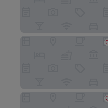
Residence Inn Marriott Dover
Quality Inn Smyrna