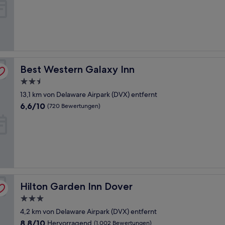
10,
Hervorragend,
(3.685
Bewertungen)
Best Western Galaxy Inn
Best Western Galaxy Inn
2.5-
Sterne-
13,1 km von Delaware Airpark (DVX) entfernt
Unterkunft
6.6
6,6/10
(720 Bewertungen)
von
10,
(720
Bewertungen)
Hilton Garden Inn Dover
Hilton Garden Inn Dover
3.0-
Sterne-
4,2 km von Delaware Airpark (DVX) entfernt
Unterkunft
8.8
8,8/10
Hervorragend
(1.002 Bewertungen)