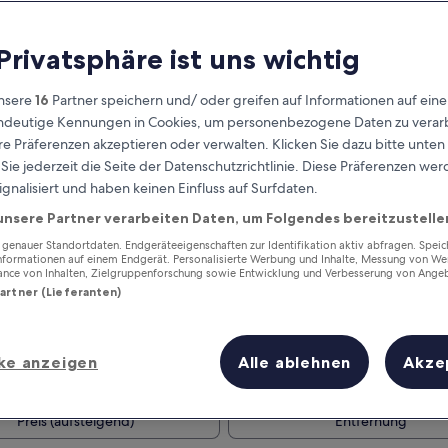
 Privatsphäre ist uns wichtig
nsere
16
Partner speichern und/ oder greifen auf Informationen auf ein
eindeutige Kennungen in Cookies, um personenbezogene Daten zu verarb
e Präferenzen akzeptieren oder verwalten. Klicken Sie dazu bitte unten
ie jederzeit die Seite der Datenschutzrichtlinie. Diese Präferenzen we
ignalisiert und haben keinen Einfluss auf Surfdaten.
unsere Partner verarbeiten Daten, um Folgendes bereitzustelle
Verdiene Prämien für jede
wahrgenommene Übernachtung
enauer Standortdaten. Endgeräteeigenschaften zur Identifikation aktiv abfragen. Spei
Informationen auf einem Endgerät. Personalisierte Werbung und Inhalte, Messung von We
ance von Inhalten, Zielgruppenforschung sowie Entwicklung und Verbesserung von Ange
Partner (Lieferanten)
ke anzeigen
Alle ablehnen
Akze
Morgen
Dieses Wochenende
7. Aug. - 8. Aug.
7. Aug. - 9. Aug.
Preis (aufsteigend)
Entfernung