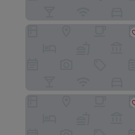
MainStay Suites Dover
Comfort Suites Dover University Area