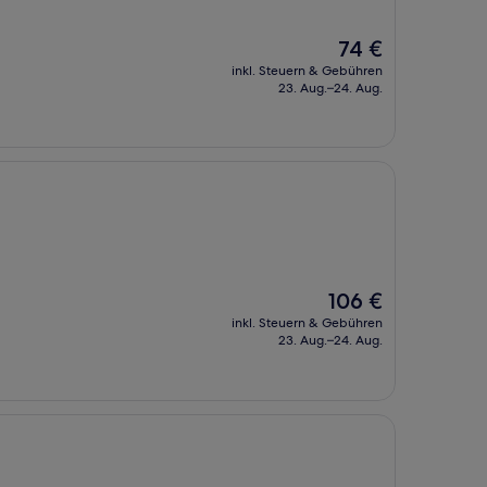
Der
74 €
Preis
inkl. Steuern & Gebühren
beträgt
23. Aug.–24. Aug.
74 €
Der
106 €
Preis
inkl. Steuern & Gebühren
beträgt
23. Aug.–24. Aug.
106 €