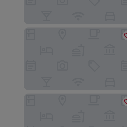
Home2 Suites by Hilton Dover, DE
Bally's Dover Casino Resort