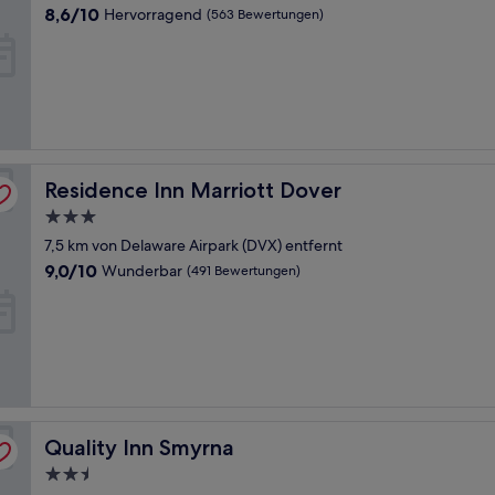
Unterkunft
8.6
8,6/10
Hervorragend
(563 Bewertungen)
von
10,
Hervorragend,
(563
Bewertungen)
Residence Inn Marriott Dover
Residence Inn Marriott Dover
3.0-
Sterne-
7,5 km von Delaware Airpark (DVX) entfernt
Unterkunft
9.0
9,0/10
Wunderbar
(491 Bewertungen)
von
10,
Wunderbar,
(491
Bewertungen)
Quality Inn Smyrna
Quality Inn Smyrna
2.5-