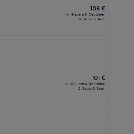
Der
108 €
Preis
inkl. Steuern & Gebühren
beträgt
16. Aug.–17. Aug.
108 €
Der
101 €
Preis
inkl. Steuern & Gebühren
beträgt
2. Sept.–3. Sept.
101 €