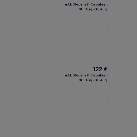
Preis
inkl. Steuern & Gebühren
beträgt
30. Aug.–31. Aug.
82 €
Der
122 €
Preis
inkl. Steuern & Gebühren
beträgt
30. Aug.–31. Aug.
122 €