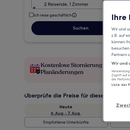
2 Reisende, 1 Zimmer
Ihre
Ich reise geschäftlich
Suchen
Wir und u
z.B. auf 
können Ihr
besuchen S
Partnern s
Wir und 
Kostenlose Stornierung bei
Planänderungen
Verwendung g
Zugriff auf 
der Perform
Liste der 
Überprüfe die Preise für diese Daten
Zwec
Heute
6. Aug. - 7. Aug.
Empfohlene Unterkünfte