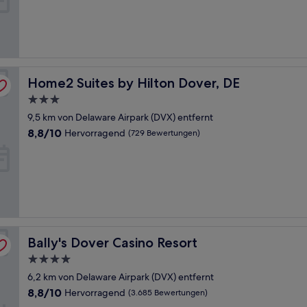
Gut,
(1.001
Bewertungen)
Home2 Suites by Hilton Dover, DE
Home2 Suites by Hilton Dover, DE
3.0-
Sterne-
9,5 km von Delaware Airpark (DVX) entfernt
Unterkunft
8.8
8,8/10
Hervorragend
(729 Bewertungen)
von
10,
Hervorragend,
(729
Bewertungen)
Bally's Dover Casino Resort
Bally's Dover Casino Resort
4.0-
Sterne-
6,2 km von Delaware Airpark (DVX) entfernt
Unterkunft
8.8
8,8/10
Hervorragend
(3.685 Bewertungen)
von