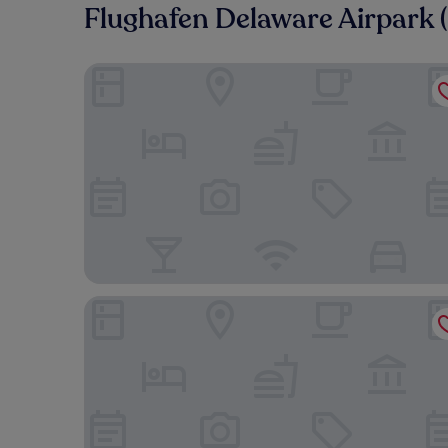
Flughafen Delaware Airpark 
Holiday Inn Express Hotel & Suites Dover by IHG
Sleep Inn & Suites Dover University Area