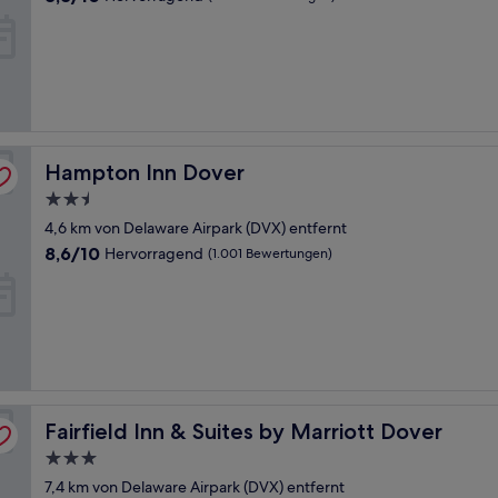
von
10,
Hervorragend,
(1.002
Bewertungen)
Hampton Inn Dover
Hampton Inn Dover
2.5-
Sterne-
4,6 km von Delaware Airpark (DVX) entfernt
Unterkunft
8.6
8,6/10
Hervorragend
(1.001 Bewertungen)
von
10,
Hervorragend,
(1.001
Bewertungen)
Fairfield Inn & Suites by Marriott Dover
Fairfield Inn & Suites by Marriott Dover
3.0-
Sterne-
7,4 km von Delaware Airpark (DVX) entfernt