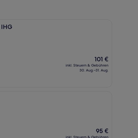
y IHG
Der
101 €
Preis
inkl. Steuern & Gebühren
beträgt
30. Aug.–31. Aug.
101 €
Der
95 €
Preis
inkl. Steuern & Gebühren