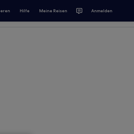
ieren
Hilfe
Meine Reisen
Anmelden