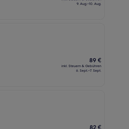
beträgt
9. Aug.–10. Aug.
95 €
Der
89 €
Preis
inkl. Steuern & Gebühren
beträgt
6. Sept.–7. Sept.
89 €
Der
82 €