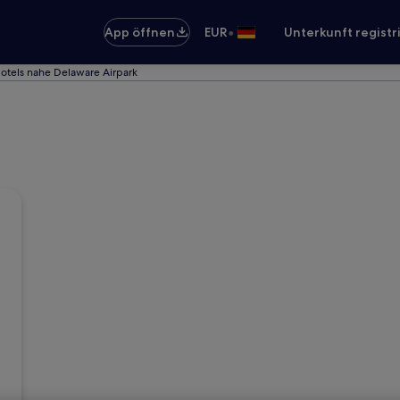
•
App öffnen
EUR
Unterkunft registr
otels nahe Delaware Airpark