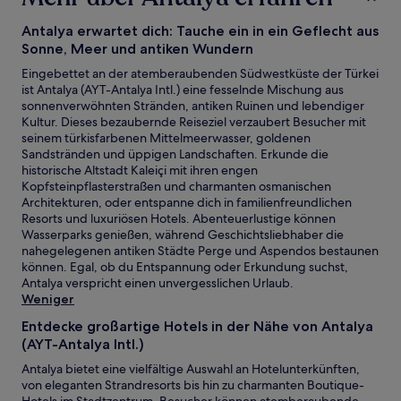
einen
Aufenthalt
Antalya erwartet dich: Tauche ein in ein Geflecht aus
mit
Sonne, Meer und antiken Wundern
1 Übernachtung
Eingebettet an der atemberaubenden Südwestküste der Türkei
von
ist Antalya (AYT-Antalya Intl.) eine fesselnde Mischung aus
2 Erwachsenen
sonnenverwöhnten Stränden, antiken Ruinen und lebendiger
gefunden
Kultur. Dieses bezaubernde Reiseziel verzaubert Besucher mit
wurde.
seinem türkisfarbenen Mittelmeerwasser, goldenen
Preise
Sandstränden und üppigen Landschaften. Erkunde die
und
historische Altstadt Kaleiçi mit ihren engen
Verfügbarkeiten
Kopfsteinpflasterstraßen und charmanten osmanischen
können
Architekturen, oder entspanne dich in familienfreundlichen
sich
Resorts und luxuriösen Hotels. Abenteuerlustige können
ändern.
Wasserparks genießen, während Geschichtsliebhaber die
Es
nahegelegenen antiken Städte Perge und Aspendos bestaunen
können
können. Egal, ob du Entspannung oder Erkundung suchst,
zusätzliche
Antalya verspricht einen unvergesslichen Urlaub.
Bedingungen
Weniger
gelten.
Entdecke großartige Hotels in der Nähe von Antalya
(AYT-Antalya Intl.)
Antalya bietet eine vielfältige Auswahl an Hotelunterkünften,
von eleganten Strandresorts bis hin zu charmanten Boutique-