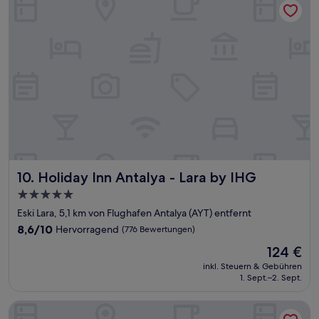
Holiday Inn Antalya - Lara by IHG
10. Holiday Inn Antalya - Lara by IHG
5.0-
Sterne-
Eski Lara, 5,1 km von Flughafen Antalya (AYT) entfernt
Unterkunft
8.6
8,6/10
Hervorragend
(776 Bewertungen)
von
Der
124 €
10,
Preis
Hervorragend,
inkl. Steuern & Gebühren
beträgt
1. Sept.–2. Sept.
(776
124 €
Bewertungen)
Aska Lara Resort & Spa