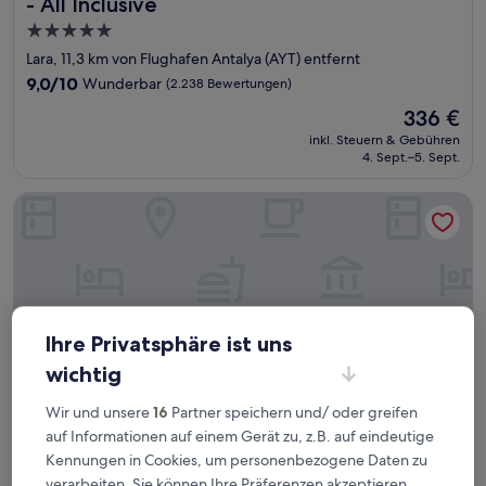
- All Inclusive
5.0-
Sterne-
Lara, 11,3 km von Flughafen Antalya (AYT) entfernt
Unterkunft
9.0
9,0/10
Wunderbar
(2.238 Bewertungen)
von
Der
336 €
10,
Preis
Wunderbar,
inkl. Steuern & Gebühren
beträgt
4. Sept.–5. Sept.
(2.238
336 €
Bewertungen)
Akra Antalya
Ihre Privatsphäre ist uns
wichtig
Wir und unsere
16
Partner speichern und/ oder greifen
auf Informationen auf einem Gerät zu, z.B. auf eindeutige
Kennungen in Cookies, um personenbezogene Daten zu
Akra Antalya
2. Akra Antalya
verarbeiten. Sie können Ihre Präferenzen akzeptieren