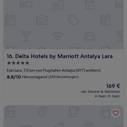
Delta Hotels by Marriott Antalya Lara
16. Delta Hotels by Marriott Antalya Lara
5.0-
Sterne-
Eski Lara, 7,5 km von Flughafen Antalya (AYT) entfernt
Unterkunft
8.8
8,8/10
Hervorragend
(259 Bewertungen)
von
Der
169 €
10,
Preis
Hervorragend,
inkl. Steuern & Gebühren
beträgt
4. Sept.–5. Sept.
(259
169 €
Bewertungen)
Nirvana Cosmopolitan