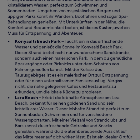
s
kristallklarem Wasser, perfekt zum Schwimmen und
t
Sonnenbaden. Umgeben von majestätischen Bergen und
e
üppigen Parks könnt ihr Wandern, Bootfahren und sogar Spa-
r
Behandlungen genießen. Mit Unterkünften in der Nähe, die
g
Komfort und Bequemlichkeit bieten, ist dieses Küstenjuwel ein
e
Muss für Entspannung und Abenteuer.
ö
W
Konyaalti Beach Park
– Taucht ein in das erfrischende
f
i
W
Wasser und genießt die Sonne im
Konyaalti Beach
Park.
f
r
i
Dieser Strand bietet nicht nur wunderschöne Sandstrände,
n
d
r
sondern auch einen malerischen Park, in dem du gemütliche
e
i
d
Spaziergänge oder Picknicks unter dem Schatten von
t
n
i
Palmen genießen kannst. Mit der Kulisse des
e
n
Taurusgebirges ist es ein malerischer Ort zur Entspannung
i
e
oder für einen unterhaltsamen Familienausflug. Vergiss
n
i
nicht, die nahe gelegenen Cafés und Restaurants zu
e
n
erkunden, um die lokale Küche zu probieren.
W
m
e
Lara Beach
– Erlebt die lebhafte Atmosphäre am Lara
i
n
m
Beach, bekannt für seinen goldenen Sand und sein
r
e
n
kristallklares Wasser. Dieser lebhafte Strand ist perfekt zum
d
u
e
Sonnenbaden, Schwimmen und für verschiedene
i
e
u
Wassersportarten. Mit einer Vielzahl von Strandclubs und
n
n
e
Bars kannst du erfrischende Getränke und Snacks
e
F
n
genießen, während du die atemberaubende Aussicht auf
i
e
F
das Mittelmeer auf dich wirken lässt. Es ist ein idealer Ort für