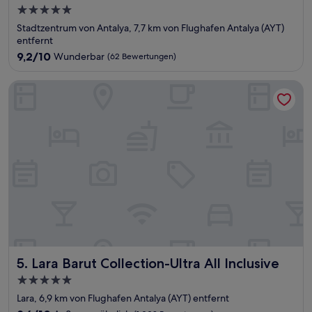
5.0-
Sterne-
Stadtzentrum von Antalya, 7,7 km von Flughafen Antalya (AYT)
Unterkunft
entfernt
9.2
9,2/10
Wunderbar
(62 Bewertungen)
von
10,
Lara Barut Collection-Ultra All Inclusive
Wunderbar,
(62
Bewertungen)
Lara Barut Collection-Ultra All Inclusive
5. Lara Barut Collection-Ultra All Inclusive
5.0-
Sterne-
Lara, 6,9 km von Flughafen Antalya (AYT) entfernt
Unterkunft