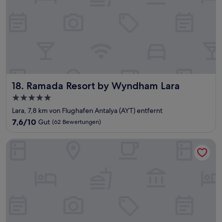
Ramada Resort by Wyndham Lara
18. Ramada Resort by Wyndham Lara
5.0-
Sterne-
Lara, 7,8 km von Flughafen Antalya (AYT) entfernt
Unterkunft
7.6
7,6/10
Gut
(62 Bewertungen)
von
10,
Elysium Green Suites
Gut,
(62
Bewertungen)