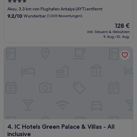
4.0-
Sterne-
Aksu, 3,3 km von Flughafen Antalya (AYT) entfernt
Unterkunft
9.2
9,2/10
Wunderbar
(1.005 Bewertungen)
von
Der
128 €
10,
Preis
Wunderbar,
inkl. Steuern & Gebühren
beträgt
9. Aug.–10. Aug.
(1.005
128 €
Bewertungen)
IC Hotels Green Palace & Villas - All inclusive
IC Hotels Green Palace & Villas - All inclusive
4. IC Hotels Green Palace & Villas - All
inclusive