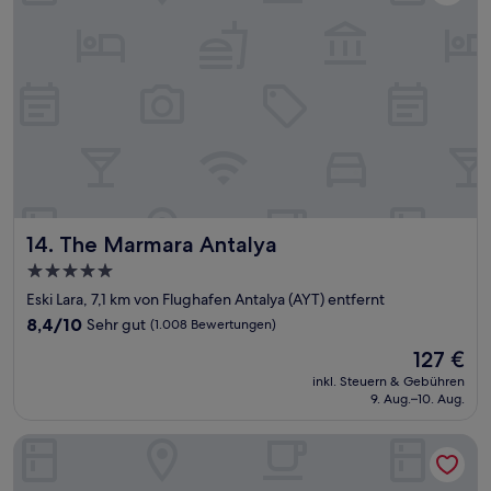
The Marmara Antalya
14. The Marmara Antalya
5.0-
Sterne-
Eski Lara, 7,1 km von Flughafen Antalya (AYT) entfernt
Unterkunft
8.4
8,4/10
Sehr gut
(1.008 Bewertungen)
von
Der
127 €
10,
Preis
Sehr
inkl. Steuern & Gebühren
beträgt
9. Aug.–10. Aug.
gut,
127 €
(1.008
Bewertungen)
Akra V - Access to Akra Antalya