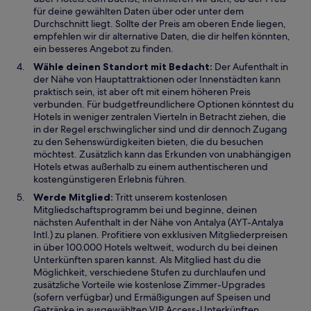
für deine gewählten Daten über oder unter dem
Durchschnitt liegt. Sollte der Preis am oberen Ende liegen,
empfehlen wir dir alternative Daten, die dir helfen könnten,
ein besseres Angebot zu finden.
Wähle deinen Standort mit Bedacht:
Der Aufenthalt in
der Nähe von Hauptattraktionen oder Innenstädten kann
praktisch sein, ist aber oft mit einem höheren Preis
verbunden. Für budgetfreundlichere Optionen könntest du
Hotels in weniger zentralen Vierteln in Betracht ziehen, die
in der Regel erschwinglicher sind und dir dennoch Zugang
zu den Sehenswürdigkeiten bieten, die du besuchen
möchtest. Zusätzlich kann das Erkunden von unabhängigen
Hotels etwas außerhalb zu einem authentischeren und
kostengünstigeren Erlebnis führen.
Werde Mitglied:
Tritt unserem kostenlosen
Mitgliedschaftsprogramm bei und beginne, deinen
nächsten Aufenthalt in der Nähe von Antalya (AYT-Antalya
Intl.) zu planen. Profitiere von exklusiven Mitgliederpreisen
in über 100.000 Hotels weltweit, wodurch du bei deinen
Unterkünften sparen kannst. Als Mitglied hast du die
Möglichkeit, verschiedene Stufen zu durchlaufen und
zusätzliche Vorteile wie kostenlose Zimmer-Upgrades
(sofern verfügbar) und Ermäßigungen auf Speisen und
Getränke in ausgewählten VIP Access-Unterkünften