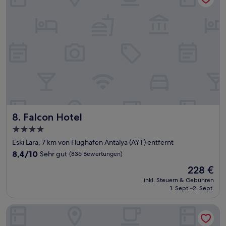
Falcon Hotel
8. Falcon Hotel
4.0-
Sterne-
Eski Lara, 7 km von Flughafen Antalya (AYT) entfernt
Unterkunft
8.4
8,4/10
Sehr gut
(836 Bewertungen)
von
Der
228 €
10,
Preis
Sehr
inkl. Steuern & Gebühren
beträgt
1. Sept.–2. Sept.
gut,
228 €
(836
Bewertungen)
DoubleTree By Hilton Antalya City Centre