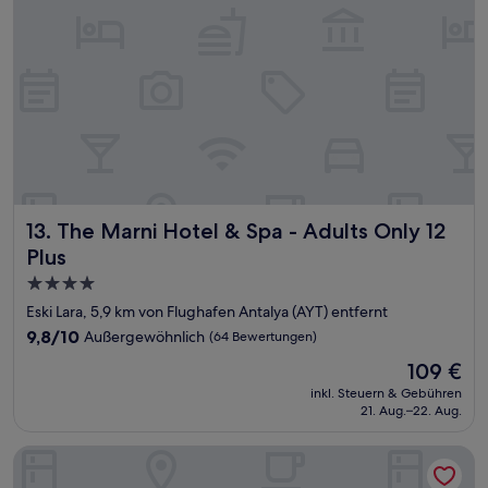
The Marni Hotel & Spa - Adults Only 12 Plus
13. The Marni Hotel & Spa - Adults Only 12
Plus
4.0-
Sterne-
Eski Lara, 5,9 km von Flughafen Antalya (AYT) entfernt
Unterkunft
9.8
9,8/10
Außergewöhnlich
(64 Bewertungen)
von
Der
109 €
10,
Preis
Außergewöhnlich,
inkl. Steuern & Gebühren
beträgt
21. Aug.–22. Aug.
(64
109 €
Bewertungen)
The Marmara Antalya