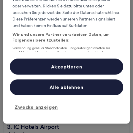
5.0-
oder verwalten. Klicken Sie dazu bitte unten oder
Sterne-
Eski Lara, 7,6 km von Flughafen Antalya (AYT) entfernt
besuchen Sie jederzeit die Seite der Datenschutzrichtlinie.
Unterkunft
9.4
9,4/10
Außergewöhnlich
Diese Präferenzen werden unseren Partnern signalisiert
(1.714 Bewertungen)
von
und haben keinen Einfluss auf Surfdaten.
Der
234 €
10,
Preis
Außergewöhnlich,
Wir und unsere Partner verarbeiten Daten, um
inkl. Steuern & Gebühren
beträgt
1. Sept.–2. Sept.
(1.714
Folgendes bereitzustellen:
234 €
Bewertungen)
Verwendung genauer Standortdaten. Endgeräteeigenschaften zur
IC Hotels Airport
Identifikation aktiv abfragen. Speichern von oder Zugriff auf
Informationen auf einem Endgerät. Personalisierte Werbung und
Inhalte, Messung von Werbeleistung und der Performance von Inhalten,
Zielgruppenforschung sowie Entwicklung und Verbesserung von
Akzeptieren
Angeboten.
Liste der Partner (Lieferanten)
Alle ablehnen
Zwecke anzeigen
IC Hotels Airport
3. IC Hotels Airport