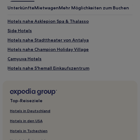
Unterkünfte
Mietwagen
Mehr Möglichkeiten zum Buchen
Hotels nahe Asklepion Spa & Thalasso
Side Hotels
Hotels nahe Stadttheater von Antalya
Hotels nahe Champion Holiday Village
Çamyuva Hotels
Hotels nahe S'hemall Einkaufszentrum
Konyaaltı Hotels
Hotels nahe National Golf Club
Hotels nahe BeachPark AquaLand
Top-Reiseziele
Antalya: Hotels
Hotels in Deutschland
Hotels nahe Akdeniz Üniversitesi
Hotels in den USA
Hotels nahe Archäologisches Museum Antalya
Hotels in Tschechien
Hotels nahe Aquapark