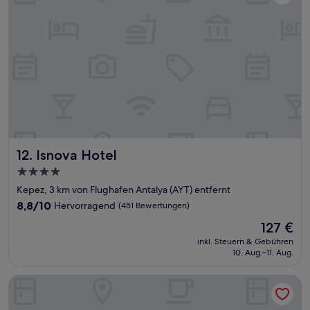
Isnova Hotel
12. Isnova Hotel
4.0-
Sterne-
Kepez, 3 km von Flughafen Antalya (AYT) entfernt
Unterkunft
8.8
8,8/10
Hervorragend
(451 Bewertungen)
von
Der
127 €
10,
Preis
Hervorragend,
inkl. Steuern & Gebühren
beträgt
10. Aug.–11. Aug.
(451
127 €
Bewertungen)
The Marni Hotel & Spa - Adults Only 12 Plus