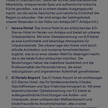
Hotels im Stadtzentrum. Besucher können atemberaubende
Meerblicke, entspannende Spas und authentische türkische
Küche genießen, was es zu einem idealen Ausgangspunkt
macht, um die reiche Geschichte und natürliche Schönheit der
Region zu erkunden. Hier sind einige der Lieblingshotels
unserer Reisenden in der Nähe von Antalya (AYT-Antalya Intl.):
W
Isnova Hotel
: Das Isnova Hotel ist ein entzückendes 4,0-
i
Sterne-Hotel im Herzen von Antalya und bietet ein urbanes
r
Urlaubserlebnis. Mit einer Gästebewertung von 8,8 bietet
d
es eine komfortable und lebendige Atmosphäre für
i
Urlaubsreisende. Die urbane Lage des Hotels wird durch
n
stilvolle Architektur und moderne Annehmlichkeiten
e
ergänzt, was es zu einer idealen Wahl für diejenigen macht,
i
die in die lokale Kultur eintauchen möchten. Die
n
Bewertungen heben die makellose Sauberkeit und die
e
Professionalität des Personals hervor, die einen
m
reibungslosen und angenehmen Aufenthalt gewährleisten.
n
W
IC Hotels Airport
: Das IC Hotels Airport ist ein erstklassiges
e
i
4,0-Sterne-Hotel, das für familienorientierte Urlaube,
u
r
Geschäftsreisen und Spa-Erlebnisse konzipiert ist. Mit einer
e
d
beeindruckenden Gästebewertung von 9,2 bietet es
n
i
außergewöhnliche Einrichtungen wie Außen- und
F
n
Innenpools, einen umfassenden Wellnessbereich und
e
e
kinderfreundliche Annehmlichkeiten, alles in einer
n
i