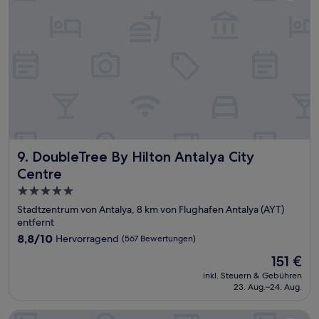
DoubleTree By Hilton Antalya City Centre
9. DoubleTree By Hilton Antalya City
Centre
5.0-
Sterne-
Stadtzentrum von Antalya, 8 km von Flughafen Antalya (AYT)
Unterkunft
entfernt
8.8
8,8/10
Hervorragend
(567 Bewertungen)
von
Der
151 €
10,
Preis
Hervorragend,
inkl. Steuern & Gebühren
beträgt
23. Aug.–24. Aug.
(567
151 €
Bewertungen)
Holiday Inn Antalya - Lara by IHG