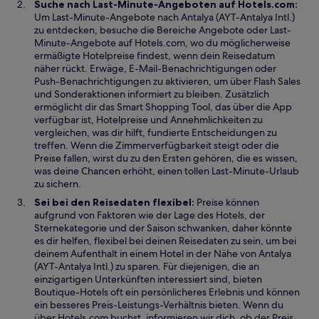
Suche nach Last-Minute-Angeboten auf Hotels.com:
e
Um Last-Minute-Angebote nach Antalya (AYT-Antalya Intl.)
ö
zu entdecken, besuche die Bereiche Angebote oder Last-
f
Minute-Angebote auf Hotels.com, wo du möglicherweise
f
ermäßigte Hotelpreise findest, wenn dein Reisedatum
n
näher rückt. Erwäge, E-Mail-Benachrichtigungen oder
e
Push-Benachrichtigungen zu aktivieren, um über Flash Sales
t
und Sonderaktionen informiert zu bleiben. Zusätzlich
ermöglicht dir das Smart Shopping Tool, das über die App
verfügbar ist, Hotelpreise und Annehmlichkeiten zu
vergleichen, was dir hilft, fundierte Entscheidungen zu
treffen. Wenn die Zimmerverfügbarkeit steigt oder die
Preise fallen, wirst du zu den Ersten gehören, die es wissen,
was deine Chancen erhöht, einen tollen Last-Minute-Urlaub
zu sichern.
Sei bei den Reisedaten flexibel:
Preise können
aufgrund von Faktoren wie der Lage des Hotels, der
Sternekategorie und der Saison schwanken, daher könnte
es dir helfen, flexibel bei deinen Reisedaten zu sein, um bei
deinem Aufenthalt in einem Hotel in der Nähe von Antalya
(AYT-Antalya Intl.) zu sparen. Für diejenigen, die an
einzigartigen Unterkünften interessiert sind, bieten
Boutique-Hotels oft ein persönlicheres Erlebnis und können
ein besseres Preis-Leistungs-Verhältnis bieten. Wenn du
über Hotels.com buchst, informieren wir dich, ob der Preis