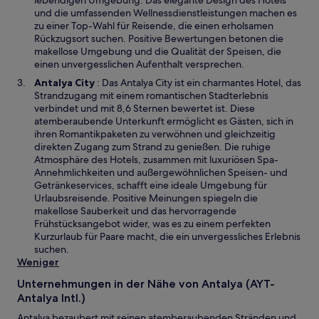
lebendigen Umgebung. Das elegante Design des Hotels
s
n
und die umfassenden Wellnessdienstleistungen machen es
t
e
zu einer Top-Wahl für Reisende, die einen erholsamen
e
m
Rückzugsort suchen. Positive Bewertungen betonen die
r
n
makellose Umgebung und die Qualität der Speisen, die
g
e
einen unvergesslichen Aufenthalt versprechen.
e
u
W
Antalya City
: Das Antalya City ist ein charmantes Hotel, das
ö
e
i
Strandzugang mit einem romantischen Stadterlebnis
f
n
r
verbindet und mit 8,6 Sternen bewertet ist. Diese
f
F
d
atemberaubende Unterkunft ermöglicht es Gästen, sich in
n
e
i
ihren Romantikpaketen zu verwöhnen und gleichzeitig
e
n
n
direkten Zugang zum Strand zu genießen. Die ruhige
t
s
e
Atmosphäre des Hotels, zusammen mit luxuriösen Spa-
t
i
Annehmlichkeiten und außergewöhnlichen Speisen- und
e
n
Getränkeservices, schafft eine ideale Umgebung für
r
e
Urlaubsreisende. Positive Meinungen spiegeln die
g
m
makellose Sauberkeit und das hervorragende
e
n
Frühstücksangebot wider, was es zu einem perfekten
ö
e
Kurzurlaub für Paare macht, die ein unvergessliches Erlebnis
f
u
suchen.
f
e
Weniger
n
n
e
Unternehmungen in der Nähe von Antalya (AYT-
F
t
Antalya Intl.)
e
n
Antalya bezaubert mit seinen atemberaubenden Stränden und