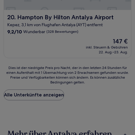
Hampton By Hilton Antalya Airport
20. Hampton By Hilton Antalya Airport
Kepez, 3,1 km von Flughafen Antalya (AYT) entfernt
9.2
9,2/10
Wunderbar
(328 Bewertungen)
von
Der
147 €
10,
Preis
Wunderbar,
inkl. Steuern & Gebühren
beträgt
22. Aug.–23. Aug.
(328
147 €
Bewertungen)
Dies
Dies ist der niedrigste Preis pro Nacht, der in den letzten 24 Stunden für
einen Aufenthalt mit 1 Übernachtung von 2 Erwachsenen gefunden wurde.
ist
Preise und Verfügbarkeiten können sich ändern. Es können zusätzliche
der
Bedingungen gelten.
niedrigste
Preis
Alle Unterkünfte anzeigen
pro
Nacht,
der
in
den
letzten
24 Stunden
Mehr über Antalya erfahren
für