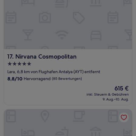
Nirvana Cosmopolitan
17. Nirvana Cosmopolitan
5.0-
Sterne-
Lara, 6,8 km von Flughafen Antalya (AYT) entfernt
Unterkunft
8.8
8,8/10
Hervorragend
(85 Bewertungen)
von
Der
615 €
10,
Preis
Hervorragend,
inkl. Steuern & Gebühren
beträgt
9. Aug.–10. Aug.
(85
615 €
Bewertungen)
Ramada Resort by Wyndham Lara