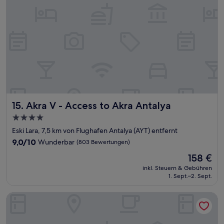
Akra V - Access to Akra Antalya
15. Akra V - Access to Akra Antalya
4.0-
Sterne-
Eski Lara, 7,5 km von Flughafen Antalya (AYT) entfernt
Unterkunft
9.0
9,0/10
Wunderbar
(803 Bewertungen)
von
Der
158 €
10,
Preis
Wunderbar,
inkl. Steuern & Gebühren
beträgt
1. Sept.–2. Sept.
(803
158 €
Bewertungen)
Delta Hotels by Marriott Antalya Lara