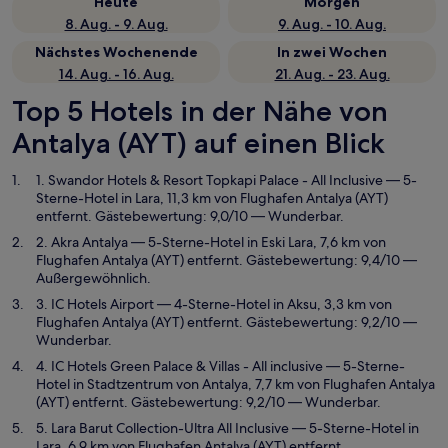
Heute
Morgen
8. Aug. - 9. Aug.
9. Aug. - 10. Aug.
Nächstes Wochenende
In zwei Wochen
14. Aug. - 16. Aug.
21. Aug. - 23. Aug.
Top 5 Hotels in der Nähe von
Antalya (AYT) auf einen Blick
1. Swandor Hotels & Resort Topkapi Palace - All Inclusive
— 5-
Sterne-Hotel in Lara, 11,3 km von Flughafen Antalya (AYT)
entfernt. Gästebewertung: 9,0/10 — Wunderbar.
2. Akra Antalya
— 5-Sterne-Hotel in Eski Lara, 7,6 km von
Flughafen Antalya (AYT) entfernt. Gästebewertung: 9,4/10 —
Außergewöhnlich.
3. IC Hotels Airport
— 4-Sterne-Hotel in Aksu, 3,3 km von
Flughafen Antalya (AYT) entfernt. Gästebewertung: 9,2/10 —
Wunderbar.
4. IC Hotels Green Palace & Villas - All inclusive
— 5-Sterne-
Hotel in Stadtzentrum von Antalya, 7,7 km von Flughafen Antalya
(AYT) entfernt. Gästebewertung: 9,2/10 — Wunderbar.
5. Lara Barut Collection-Ultra All Inclusive
— 5-Sterne-Hotel in
Lara, 6,9 km von Flughafen Antalya (AYT) entfernt.