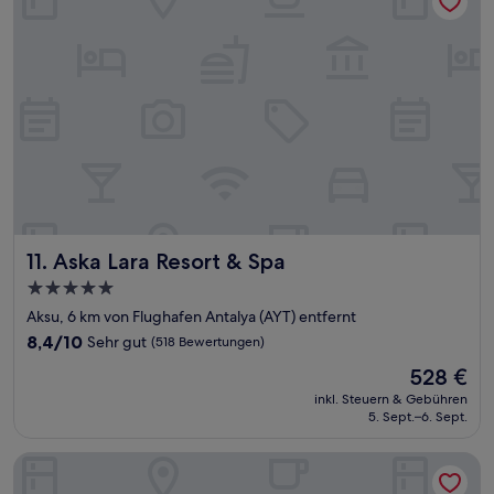
Aska Lara Resort & Spa
11. Aska Lara Resort & Spa
5.0-
Sterne-
Aksu, 6 km von Flughafen Antalya (AYT) entfernt
Unterkunft
8.4
8,4/10
Sehr gut
(518 Bewertungen)
von
Der
528 €
10,
Preis
Sehr
inkl. Steuern & Gebühren
beträgt
5. Sept.–6. Sept.
gut,
528 €
(518
Bewertungen)
Isnova Hotel