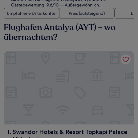
Gästebewertung: 9,6/10 — Außergewöhnlich.
Empfohlene Unterkünfte
Preis (aufsteigend)
Ent
Flughafen Antalya (AYT) – wo
übernachten?
Swandor Hotels & Resort Topkapi Palace - All Inclusive
Swandor Hotels & Resort Topkapi Palace - All Inclusive
1. Swandor Hotels & Resort Topkapi Palace