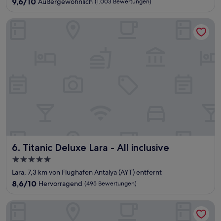
9.6
9,6/10
Außergewöhnlich
(1.003 Bewertungen)
von
10,
Titanic Deluxe Lara - All inclusive
Außergewöhnlich,
(1.003
Bewertungen)
Titanic Deluxe Lara - All inclusive
6. Titanic Deluxe Lara - All inclusive
5.0-
Sterne-
Lara, 7,3 km von Flughafen Antalya (AYT) entfernt
Unterkunft
8.6
8,6/10
Hervorragend
(495 Bewertungen)
von
10,
Concorde De Luxe Resort Lara Antalya - Prive Ultra All Inclus
Hervorragend,
(495