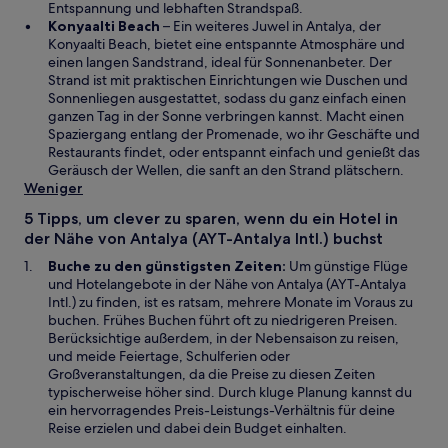
n
n
e
Entspannung und lebhaften Strandspaß.
e
W
s
n
Konyaalti Beach
– Ein weiteres Juwel in Antalya, der
m
i
t
s
Konyaalti Beach, bietet eine entspannte Atmosphäre und
n
r
e
t
einen langen Sandstrand, ideal für Sonnenanbeter. Der
e
d
r
e
Strand ist mit praktischen Einrichtungen wie Duschen und
u
i
g
r
Sonnenliegen ausgestattet, sodass du ganz einfach einen
e
n
e
g
ganzen Tag in der Sonne verbringen kannst. Macht einen
n
e
ö
e
Spaziergang entlang der Promenade, wo ihr Geschäfte und
F
i
f
ö
Restaurants findet, oder entspannt einfach und genießt das
e
n
f
f
Geräusch der Wellen, die sanft an den Strand plätschern.
n
e
n
f
Weniger
s
m
e
n
5 Tipps, um clever zu sparen, wenn du ein Hotel in
t
n
t
e
der Nähe von Antalya (AYT-Antalya Intl.) buchst
e
e
t
r
u
Buche zu den günstigsten Zeiten:
Um günstige Flüge
g
e
und Hotelangebote in der Nähe von Antalya (AYT-Antalya
e
n
Intl.) zu finden, ist es ratsam, mehrere Monate im Voraus zu
ö
F
buchen. Frühes Buchen führt oft zu niedrigeren Preisen.
f
e
Berücksichtige außerdem, in der Nebensaison zu reisen,
f
n
und meide Feiertage, Schulferien oder
n
s
Großveranstaltungen, da die Preise zu diesen Zeiten
e
t
typischerweise höher sind. Durch kluge Planung kannst du
t
e
ein hervorragendes Preis-Leistungs-Verhältnis für deine
r
Reise erzielen und dabei dein Budget einhalten.
g