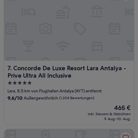
Bewertungen)
Concorde De Luxe Resort Lara Antalya - Prive Ultra All Incl
7. Concorde De Luxe Resort Lara Antalya -
Prive Ultra All Inclusive
5.0-
Sterne-
Lara, 8,5 km von Flughafen Antalya (AYT) entfernt
Unterkunft
9.6
9,6/10
Außergewöhnlich
(1.204 Bewertungen)
von
Der
465 €
10,
Preis
Außergewöhnlich,
inkl. Steuern & Gebühren
beträgt
9. Aug.–10. Aug.
(1.204
465 €
Bewertungen)
Falcon Hotel