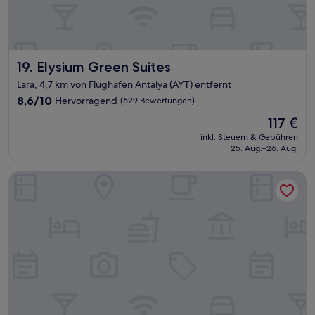
Elysium Green Suites
19. Elysium Green Suites
Lara, 4,7 km von Flughafen Antalya (AYT) entfernt
8.6
8,6/10
Hervorragend
(629 Bewertungen)
von
Der
117 €
10,
Preis
Hervorragend,
inkl. Steuern & Gebühren
beträgt
25. Aug.–26. Aug.
(629
117 €
Bewertungen)
Hampton By Hilton Antalya Airport