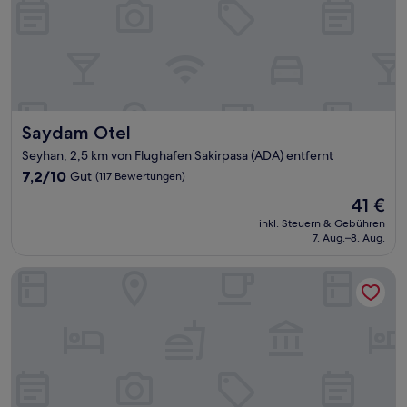
Saydam Otel
Saydam Otel
Seyhan, 2,5 km von Flughafen Sakirpasa (ADA) entfernt
7.2
7,2/10
Gut
(117 Bewertungen)
von
Der
41 €
10,
Preis
Gut,
inkl. Steuern & Gebühren
beträgt
7. Aug.–8. Aug.
(117
41 €
Bewertungen)
Adana Omur Otel