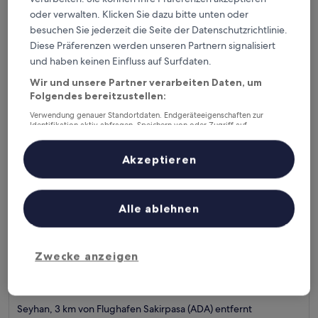
Unterkunft
9.4
oder verwalten. Klicken Sie dazu bitte unten oder
9,4/10
Außergewöhnlich
(187 Bewertungen)
von
besuchen Sie jederzeit die Seite der Datenschutzrichtlinie.
Der
153 €
10,
Diese Präferenzen werden unseren Partnern signalisiert
Preis
Außergewöhnlich,
inkl. Steuern & Gebühren
beträgt
und haben keinen Einfluss auf Surfdaten.
8. Aug.–9. Aug.
(187
153 €
Bewertungen)
Wir und unsere Partner verarbeiten Daten, um
Sirin Park Hotel
Folgendes bereitzustellen:
Verwendung genauer Standortdaten. Endgeräteeigenschaften zur
Identifikation aktiv abfragen. Speichern von oder Zugriff auf
Informationen auf einem Endgerät. Personalisierte Werbung und
Inhalte, Messung von Werbeleistung und der Performance von Inhalten,
Zielgruppenforschung sowie Entwicklung und Verbesserung von
Akzeptieren
Angeboten.
Liste der Partner (Lieferanten)
Alle ablehnen
Zwecke anzeigen
Sirin Park Hotel
Sirin Park Hotel
4.0-
Sterne-
Seyhan, 3 km von Flughafen Sakirpasa (ADA) entfernt