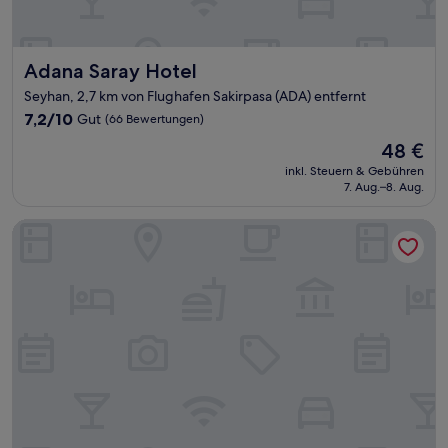
Adana Saray Hotel
Adana Saray Hotel
Seyhan, 2,7 km von Flughafen Sakirpasa (ADA) entfernt
7.2
7,2/10
Gut
(66 Bewertungen)
von
Der
48 €
10,
Preis
Gut,
inkl. Steuern & Gebühren
beträgt
7. Aug.–8. Aug.
(66
48 €
Bewertungen)
Adana Erten Otel