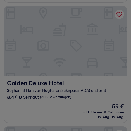
70 €
Bewertungen)
Golden Deluxe Hotel
Golden Deluxe Hotel
Golden Deluxe Hotel
Seyhan, 3,1 km von Flughafen Sakirpasa (ADA) entfernt
8.4
8,4/10
Sehr gut
(308 Bewertungen)
von
Der
59 €
10,
Preis
Sehr
inkl. Steuern & Gebühren
beträgt
15. Aug.–16. Aug.
gut,
59 €
(308
Bewertungen)
Adana Kucuksaat Hotel