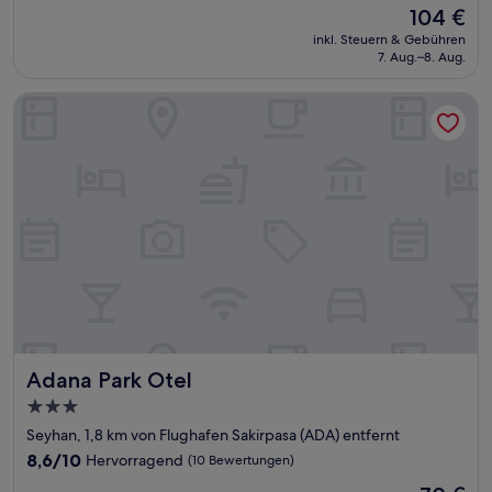
Der
104 €
10,
Preis
Hervorragend,
inkl. Steuern & Gebühren
beträgt
7. Aug.–8. Aug.
(138
104 €
Bewertungen)
Adana Park Otel
Adana Park Otel
Adana Park Otel
3.0-
Sterne-
Seyhan, 1,8 km von Flughafen Sakirpasa (ADA) entfernt
Unterkunft
8.6
8,6/10
Hervorragend
(10 Bewertungen)
von
Der