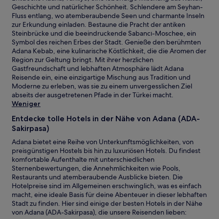
Geschichte und natürlicher Schönheit. Schlendere am Seyhan-
2 Erwachsenen
Fluss entlang, wo atemberaubende Seen und charmante Inseln
gefunden
zur Erkundung einladen. Bestaune die Pracht der antiken
wurde.
Steinbrücke und die beeindruckende Sabancı-Moschee, ein
Preise
Symbol des reichen Erbes der Stadt. Genieße den berühmten
und
Adana Kebab, eine kulinarische Köstlichkeit, die die Aromen der
Verfügbarkeiten
Region zur Geltung bringt. Mit ihrer herzlichen
können
Gastfreundschaft und lebhaften Atmosphäre lädt Adana
sich
Reisende ein, eine einzigartige Mischung aus Tradition und
ändern.
Moderne zu erleben, was sie zu einem unvergesslichen Ziel
Es
abseits der ausgetretenen Pfade in der Türkei macht.
können
Weniger
zusätzliche
Bedingungen
Entdecke tolle Hotels in der Nähe von Adana (ADA-
gelten.
Sakirpasa)
Adana bietet eine Reihe von Unterkunftsmöglichkeiten, von
preisgünstigen Hostels bis hin zu luxuriösen Hotels. Du findest
komfortable Aufenthalte mit unterschiedlichen
Sternenbewertungen, die Annehmlichkeiten wie Pools,
Restaurants und atemberaubende Ausblicke bieten. Die
Hotelpreise sind im Allgemeinen erschwinglich, was es einfach
macht, eine ideale Basis für deine Abenteuer in dieser lebhaften
Stadt zu finden. Hier sind einige der besten Hotels in der Nähe
von Adana (ADA-Sakirpasa), die unsere Reisenden lieben: