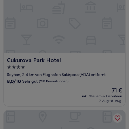
Cukurova Park Hotel
Cukurova Park Hotel
4.0-
Sterne-
Seyhan, 2,4 km von Flughafen Sakirpasa (ADA) entfernt
Unterkunft
8.0
8,0/10
Sehr gut
(218 Bewertungen)
von
Der
71 €
10,
Preis
Sehr
inkl. Steuern & Gebühren
beträgt
7. Aug.–8. Aug.
gut,
71 €
(218
Bewertungen)
Kaya Premium Hotel