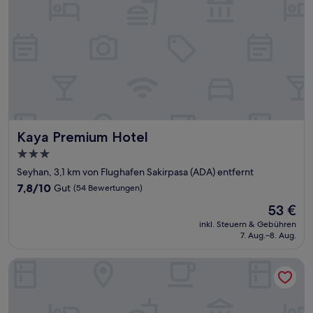
Kaya Premium Hotel
Kaya Premium Hotel
3.0-
Sterne-
Seyhan, 3,1 km von Flughafen Sakirpasa (ADA) entfernt
Unterkunft
7.8
7,8/10
Gut
(54 Bewertungen)
von
Der
53 €
10,
Preis
Gut,
inkl. Steuern & Gebühren
beträgt
7. Aug.–8. Aug.
(54
53 €
Bewertungen)
ADANA KOZA HOTEL