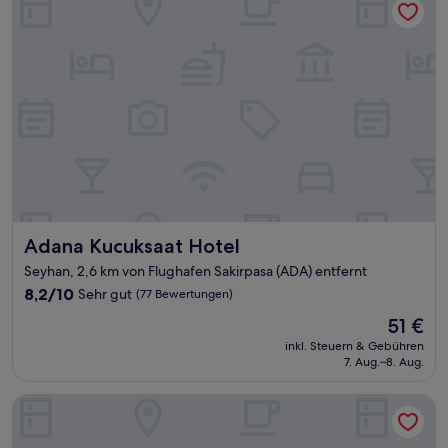
Adana Kucuksaat Hotel
Adana Kucuksaat Hotel
Seyhan, 2,6 km von Flughafen Sakirpasa (ADA) entfernt
8.2
8,2/10
Sehr gut
(77 Bewertungen)
von
Der
51 €
10,
Preis
Sehr
inkl. Steuern & Gebühren
beträgt
7. Aug.–8. Aug.
gut,
51 €
(77
Bewertungen)
Cukurova Park Hotel