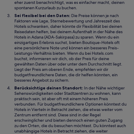
eher zuerst benachrichtigt, was es einfacher macht, deinen
spontanen Kurzurlaub zu buchen.
Sei flexibel bei den Daten:
Die Preise können je nach
Faktoren wie Lage, Sternebewertung und Jahreszeit des
Hotels schwanken, daher könnte dir Flexibilität bei deinen
Reisedaten helfen, bei deinem Aufenthalt in der Nähe des
Hotels in Adana (ADA-Sakirpasa) zu sparen. Wenn du ein
einzigartiges Erlebnis suchst, bieten Boutique-Hotels oft
eine persönlichere Note und können ein besseres Preis-
Leistungs-Verhältnis bieten. Wenn du bei Hotels.com
buchst, informieren wir dich, ob der Preis für deine
gewählten Daten über oder unter dem Durchschnitt liegt.
Liegt der Preis am oberen Ende, empfehlen wir dir
budgetfreundlichere Daten, die dir helfen könnten, ein
besseres Angebot zu sichern.
Berücksichtige deinen Standort:
In der Nähe wichtiger
Sehenswürdigkeiten oder Stadtzentren zu wohnen, kann
praktisch sein, ist aber oft mit einem höheren Preis
verbunden. Für budgetfreundlichere Optionen könntest du
Hotels in Vierteln in Betracht ziehen, die etwas weiter vom
Zentrum entfernt sind. Diese sind in der Regel
erschwinglicher und bieten dennoch einen guten Zugang
zu den Orten, die du besuchen möchtest. Du könntest auch
unabhängige Hotels in Betracht ziehen, die weiter