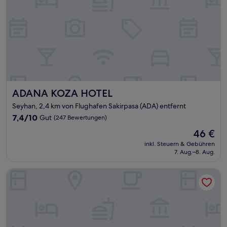
ADANA KOZA HOTEL
ADANA KOZA HOTEL
Seyhan, 2,4 km von Flughafen Sakirpasa (ADA) entfernt
7.4
7,4/10
Gut
(247 Bewertungen)
von
Der
46 €
10,
Preis
Gut,
inkl. Steuern & Gebühren
beträgt
7. Aug.–8. Aug.
(247
46 €
Bewertungen)
Saydam Otel