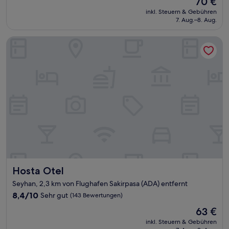
70 €
10,
Preis
Hervorragend,
inkl. Steuern & Gebühren
beträgt
7. Aug.–8. Aug.
(10
70 €
Bewertungen)
Hosta Otel
Hosta Otel
Hosta Otel
Seyhan, 2,3 km von Flughafen Sakirpasa (ADA) entfernt
8.4
8,4/10
Sehr gut
(143 Bewertungen)
von
Der
63 €
10,
Preis
Sehr
inkl. Steuern & Gebühren
beträgt