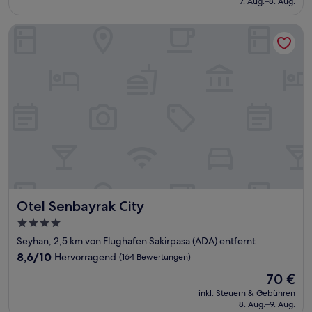
7. Aug.–8. Aug.
gut,
63 €
(143
Bewertungen)
Otel Senbayrak City
Otel Senbayrak City
Otel Senbayrak City
4.0-
Sterne-
Seyhan, 2,5 km von Flughafen Sakirpasa (ADA) entfernt
Unterkunft
8.6
8,6/10
Hervorragend
(164 Bewertungen)
von
Der
70 €
10,
Preis
Hervorragend,
inkl. Steuern & Gebühren
beträgt
8. Aug.–9. Aug.
(164