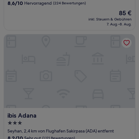
Unterkunft
8.6
8,6/10
Hervorragend
(224 Bewertungen)
von
Der
85 €
10,
Preis
Hervorragend,
inkl. Steuern & Gebühren
beträgt
7. Aug.–8. Aug.
(224
85 €
Bewertungen)
ibis Adana
ibis Adana
ibis Adana
3.0-
Sterne-
Seyhan, 2,4 km von Flughafen Sakirpasa (ADA) entfernt
Unterkunft
8.2
8,2/10
Sehr gut
(1.121 Bewertungen)