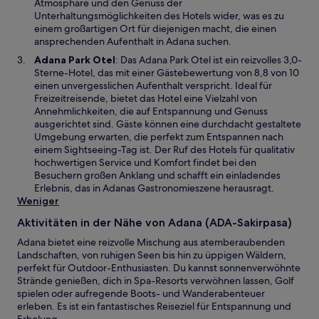
m
Atmosphäre und den Genuss der
ö
n
Unterhaltungsmöglichkeiten des Hotels wider, was es zu
f
e
einem großartigen Ort für diejenigen macht, die einen
f
u
ansprechenden Aufenthalt in Adana suchen.
n
e
W
Adana Park Otel
: Das Adana Park Otel ist ein reizvolles 3,0-
e
n
i
Sterne-Hotel, das mit einer Gästebewertung von 8,8 von 10
t
F
r
einen unvergesslichen Aufenthalt verspricht. Ideal für
e
d
Freizeitreisende, bietet das Hotel eine Vielzahl von
n
i
Annehmlichkeiten, die auf Entspannung und Genuss
s
n
ausgerichtet sind. Gäste können eine durchdacht gestaltete
t
e
Umgebung erwarten, die perfekt zum Entspannen nach
e
i
einem Sightseeing-Tag ist. Der Ruf des Hotels für qualitativ
r
n
hochwertigen Service und Komfort findet bei den
g
e
Besuchern großen Anklang und schafft ein einladendes
e
m
Erlebnis, das in Adanas Gastronomieszene herausragt.
ö
n
Weniger
f
e
f
Aktivitäten in der Nähe von Adana (ADA-Sakirpasa)
u
n
e
Adana bietet eine reizvolle Mischung aus atemberaubenden
e
n
Landschaften, von ruhigen Seen bis hin zu üppigen Wäldern,
t
F
perfekt für Outdoor-Enthusiasten. Du kannst sonnenverwöhnte
e
Strände genießen, dich in Spa-Resorts verwöhnen lassen, Golf
n
spielen oder aufregende Boots- und Wanderabenteuer
s
erleben. Es ist ein fantastisches Reiseziel für Entspannung und
t