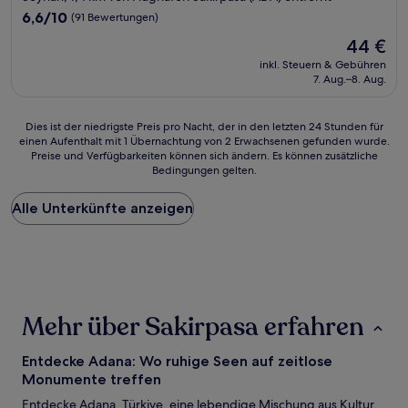
6.6
6,6/10
(91 Bewertungen)
von
Der
44 €
10,
Preis
(91
inkl. Steuern & Gebühren
beträgt
7. Aug.–8. Aug.
Bewertungen)
44 €
Dies
Dies ist der niedrigste Preis pro Nacht, der in den letzten 24 Stunden für
einen Aufenthalt mit 1 Übernachtung von 2 Erwachsenen gefunden wurde.
ist
Preise und Verfügbarkeiten können sich ändern. Es können zusätzliche
der
Bedingungen gelten.
niedrigste
Preis
Alle Unterkünfte anzeigen
pro
Nacht,
der
in
den
letzten
24 Stunden
Mehr über Sakirpasa erfahren
für
einen
Aufenthalt
Entdecke Adana: Wo ruhige Seen auf zeitlose
mit
Monumente treffen
1 Übernachtung
Entdecke Adana, Türkiye, eine lebendige Mischung aus Kultur,
von