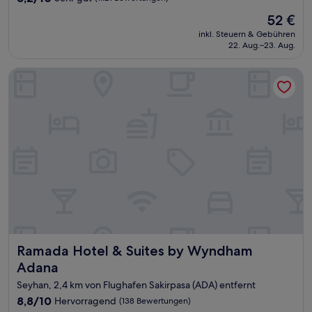
von
Der
52 €
10,
Preis
Sehr
inkl. Steuern & Gebühren
beträgt
22. Aug.–23. Aug.
gut,
52 €
(1.121
Bewertungen)
Ramada Hotel & Suites by Wyndham Adana
Ramada Hotel & Suites by Wyndham Adana
Ramada Hotel & Suites by Wyndham
Adana
Seyhan, 2,4 km von Flughafen Sakirpasa (ADA) entfernt
8.8
8,8/10
Hervorragend
(138 Bewertungen)
von