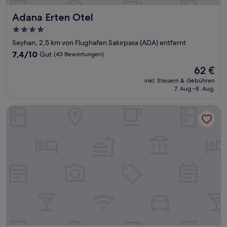
Adana Erten Otel
Adana Erten Otel
4.0-
Sterne-
Seyhan, 2,5 km von Flughafen Sakirpasa (ADA) entfernt
Unterkunft
7.4
7,4/10
Gut
(43 Bewertungen)
von
Der
62 €
10,
Preis
Gut,
inkl. Steuern & Gebühren
beträgt
7. Aug.–8. Aug.
(43
62 €
Bewertungen)
Otel Le Grand