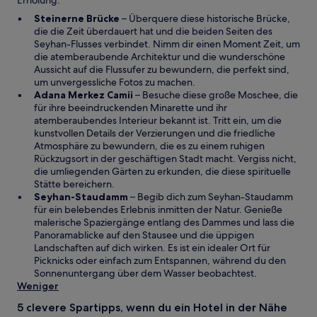
Erholung.
e
W
Steinerne Brücke
– Überquere diese historische Brücke,
r
i
die die Zeit überdauert hat und die beiden Seiten des
g
r
Seyhan-Flusses verbindet. Nimm dir einen Moment Zeit, um
e
d
die atemberaubende Architektur und die wunderschöne
ö
i
Aussicht auf die Flussufer zu bewundern, die perfekt sind,
f
n
um unvergessliche Fotos zu machen.
f
e
W
Adana Merkez Camii
– Besuche diese große Moschee, die
n
i
i
für ihre beeindruckenden Minarette und ihr
e
n
r
atemberaubendes Interieur bekannt ist. Tritt ein, um die
t
e
d
kunstvollen Details der Verzierungen und die friedliche
m
i
Atmosphäre zu bewundern, die es zu einem ruhigen
n
n
Rückzugsort in der geschäftigen Stadt macht. Vergiss nicht,
e
e
die umliegenden Gärten zu erkunden, die diese spirituelle
u
i
Stätte bereichern.
e
W
n
Seyhan-Staudamm
– Begib dich zum Seyhan-Staudamm
n
i
e
für ein belebendes Erlebnis inmitten der Natur. Genieße
F
r
m
malerische Spaziergänge entlang des Dammes und lass die
e
d
n
Panoramablicke auf den Stausee und die üppigen
n
i
e
Landschaften auf dich wirken. Es ist ein idealer Ort für
s
n
u
Picknicks oder einfach zum Entspannen, während du den
t
e
e
Sonnenuntergang über dem Wasser beobachtest.
e
i
n
Weniger
r
n
F
5 clevere Spartipps, wenn du ein Hotel in der Nähe
g
e
e