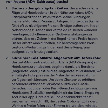
von Adana (ADA-Sakirpasa) buchst
e
m
n
ö
n
s
Buche zu den günstigsten Zeiten:
Um erschwingliche
f
e
t
Flüge und Hoteloptionen in der Nähe von Adana (ADA-
f
u
e
Sakirpasa) zu finden, ist es ratsam, deine Buchungen
n
e
r
mehrere Monate im Voraus zu tätigen. Frühzeitiges Buchen
e
n
g
führt oft zu niedrigeren Preisen. Erwäge außerdem, in der
t
F
e
Nebensaison zu reisen und vermeide es, Reisen während
e
ö
Feiertagen, Schulferien oder Großveranstaltungen zu
n
f
planen, da diese Zeiten in der Regel höhere Preise haben.
s
f
Dieser Ansatz kann dir helfen, ein hervorragendes Preis-
t
n
Leistungs-Verhältnis zu finden und deine Reisepläne
e
e
budgetfreundlich zu gestalten.
r
t
Suche nach Last-Minute-Angeboten auf Hotels.com:
g
Um Last-Minute-Angebote für Adana (ADA-Sakirpasa) auf
e
Hotels.com zu entdecken, beginne damit, die Bereiche
ö
„Angebote“ oder „Last-Minute-Angebote“ zu erkunden, wo
f
ermäßigte Hotelpreise in der Nähe deines Reisedatums
f
verfügbar sein könnten. Um deine Chancen zu erhöhen,
n
besondere Aktionen zu erwischen, aktiviere E-Mail-
e
Benachrichtigungen oder Push-Benachrichtigungen von
t
Hotels.com. Zusätzlich ermöglicht dir das Smart-Shopping-
Tool in der App, Hotelpreise und Annehmlichkeiten zu
vergleichen, was dir hilft, die besten Optionen zu finden.
Wenn die Preise fallen oder Zimmer frei werden, wirst du