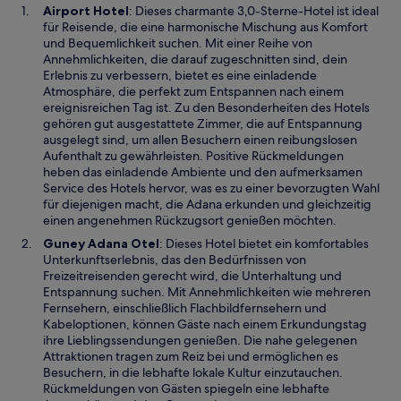
W
Airport Hotel
: Dieses charmante 3,0-Sterne-Hotel ist ideal
i
für Reisende, die eine harmonische Mischung aus Komfort
r
und Bequemlichkeit suchen. Mit einer Reihe von
d
Annehmlichkeiten, die darauf zugeschnitten sind, dein
i
Erlebnis zu verbessern, bietet es eine einladende
n
Atmosphäre, die perfekt zum Entspannen nach einem
e
ereignisreichen Tag ist. Zu den Besonderheiten des Hotels
i
gehören gut ausgestattete Zimmer, die auf Entspannung
n
ausgelegt sind, um allen Besuchern einen reibungslosen
e
Aufenthalt zu gewährleisten. Positive Rückmeldungen
m
heben das einladende Ambiente und den aufmerksamen
n
Service des Hotels hervor, was es zu einer bevorzugten Wahl
e
für diejenigen macht, die Adana erkunden und gleichzeitig
u
einen angenehmen Rückzugsort genießen möchten.
e
W
Guney Adana Otel
: Dieses Hotel bietet ein komfortables
n
i
Unterkunftserlebnis, das den Bedürfnissen von
F
r
Freizeitreisenden gerecht wird, die Unterhaltung und
e
d
Entspannung suchen. Mit Annehmlichkeiten wie mehreren
n
i
Fernsehern, einschließlich Flachbildfernsehern und
s
n
Kabeloptionen, können Gäste nach einem Erkundungstag
t
e
ihre Lieblingssendungen genießen. Die nahe gelegenen
e
i
Attraktionen tragen zum Reiz bei und ermöglichen es
r
n
Besuchern, in die lebhafte lokale Kultur einzutauchen.
g
e
Rückmeldungen von Gästen spiegeln eine lebhafte
e