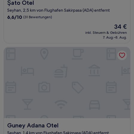
Şato Otel
Şato Otel
Seyhan, 2,5 km von Flughafen Sakirpasa (ADA) entfernt
6.6
6,6/10
(31 Bewertungen)
von
Der
34 €
10,
Preis
(31
inkl. Steuern & Gebühren
beträgt
7. Aug.–8. Aug.
Bewertungen)
34 €
Guney Adana Otel
Guney Adana Otel
Guney Adana Otel
Seyhan, 1,4 km von Flughafen Sakirpasa (ADA) entfernt