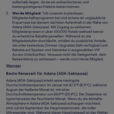
außerhalb liegen, da sie ein authentischeres und
kostengünstigeres Erlebnis bieten können.
Werde Mitglied:
Tritt unserem kostenlosen
Mitgliedschaftsprogramm bei und sichere dir unglaubliche
Ersparnisse bei deinem nächsten Aufenthalt in der Nähe von
Adana (ADA-Sakirpasa). Mit Zugang zu exklusiven
Mitgliederpreisen in über 100.000 Hotels weltweit kannst
du erhebliche Rabatte genießen. Während du die
Mitgliedsstufen durchläufst, erhältst du zusätzliche Vorteile,
darunter kostenlose Zimmer-Upgrades (falls verfügbar) und
Rabatte auf Speisen und Getränke in ausgewählten VIP
Access Unterkünften. Verpasse nicht die Gelegenheit, dein
Reiseerlebnis zu verbessern – werde noch heute Mitglied.
Weniger
Beste Reisezeit für Adana (ADA-Sakirpasa)
Adana (ADA-Sakirpasa) erlebt seine niedrigste
Durchschnittstemperatur im Januar mit 47,3°F (8,5°C), während
August der heißeste Monat ist, mit einer
Durchschnittstemperatur von 84,9°F (29,4°C). Der Dezember ist
typischerweise der feuchteste Monat. Wenn du die lebhafte
Atmosphäre in Adana (ADA-Sakirpasa) aufsaugen möchtest,
sind Juli bis September die Hauptreisemonate, die voller
Mitreisender sind. Während dieser Hauptreisezeit ist das Wetter