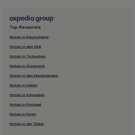
Familien in Adana
Haustierfreundliche in Adana
Hotels mit inbegriffenem Frühstück in Adana
Top-Reiseziele
Business in Adana
Hotels in Deutschland
Hotels mit Fitnessbereich in Adana
Hotels in den USA
Hotels in Tschechien
Hotels in Österreich
Hotels in den Niederlanden
Hotels in Italien
Hotels in Schweden
Hotels in Portugal
Hotels in Polen
Hotels in der Türkei