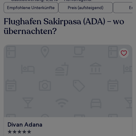
Empfohlene Unterkünfte
Preis (aufsteigend)
Ent
Flughafen Sakirpasa (ADA) – wo
übernachten?
Divan Adana
Divan Adana
Divan Adana
5.0-