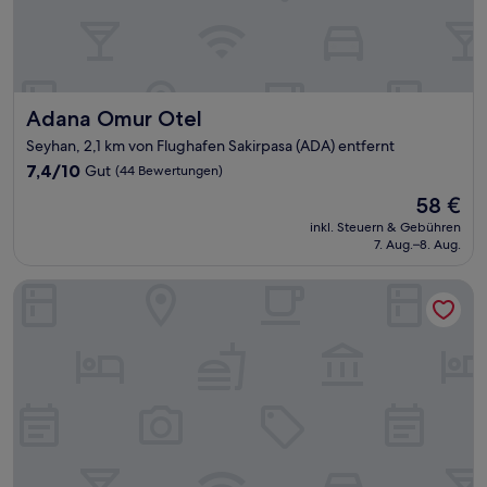
Adana Omur Otel
Adana Omur Otel
Seyhan, 2,1 km von Flughafen Sakirpasa (ADA) entfernt
7.4
7,4/10
Gut
(44 Bewertungen)
von
Der
58 €
10,
Preis
Gut,
inkl. Steuern & Gebühren
beträgt
7. Aug.–8. Aug.
(44
58 €
Bewertungen)
Adana Saray Hotel