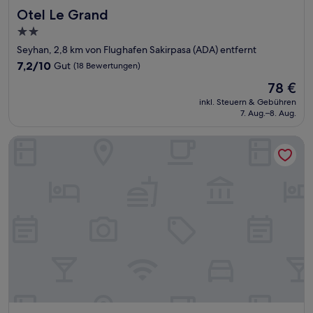
Otel Le Grand
Otel Le Grand
2.0-
Sterne-
Seyhan, 2,8 km von Flughafen Sakirpasa (ADA) entfernt
Unterkunft
7.2
7,2/10
Gut
(18 Bewertungen)
von
Der
78 €
10,
Preis
Gut,
inkl. Steuern & Gebühren
beträgt
7. Aug.–8. Aug.
(18
78 €
Bewertungen)
Şato Otel