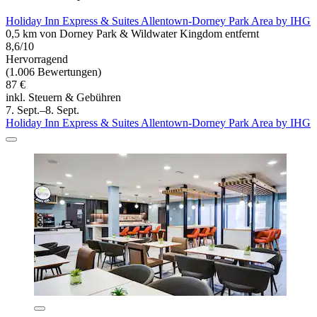
Holiday Inn Express & Suites Allentown-Dorney Park Area by IHG
0,5 km von Dorney Park & Wildwater Kingdom entfernt
8,6/10
Hervorragend
(1.006 Bewertungen)
87 €
inkl. Steuern & Gebühren
7. Sept.–8. Sept.
Holiday Inn Express & Suites Allentown-Dorney Park Area by IHG