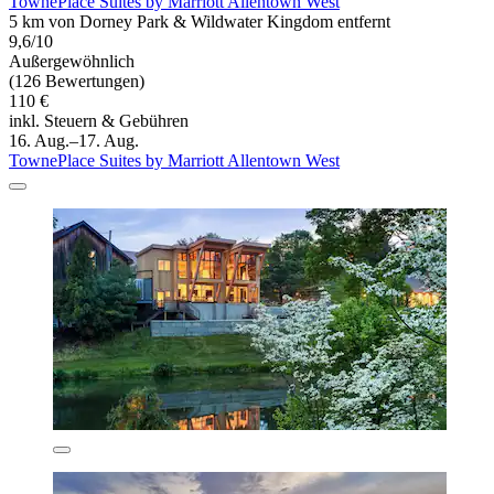
TownePlace Suites by Marriott Allentown West
5 km von Dorney Park & Wildwater Kingdom entfernt
9,6/10
Außergewöhnlich
(126 Bewertungen)
110 €
inkl. Steuern & Gebühren
16. Aug.–17. Aug.
TownePlace Suites by Marriott Allentown West