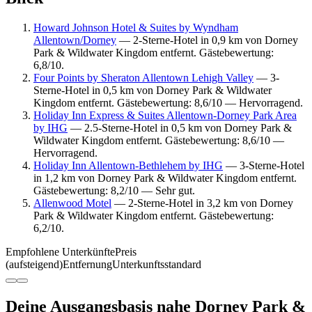
Howard Johnson Hotel & Suites by Wyndham
Allentown/Dorney
— 2-Sterne-Hotel in 0,9 km von Dorney
Park & Wildwater Kingdom entfernt. Gästebewertung:
6,8/10.
Four Points by Sheraton Allentown Lehigh Valley
— 3-
Sterne-Hotel in 0,5 km von Dorney Park & Wildwater
Kingdom entfernt. Gästebewertung: 8,6/10 — Hervorragend.
Holiday Inn Express & Suites Allentown-Dorney Park Area
by IHG
— 2.5-Sterne-Hotel in 0,5 km von Dorney Park &
Wildwater Kingdom entfernt. Gästebewertung: 8,6/10 —
Hervorragend.
Holiday Inn Allentown-Bethlehem by IHG
— 3-Sterne-Hotel
in 1,2 km von Dorney Park & Wildwater Kingdom entfernt.
Gästebewertung: 8,2/10 — Sehr gut.
Allenwood Motel
— 2-Sterne-Hotel in 3,2 km von Dorney
Park & Wildwater Kingdom entfernt. Gästebewertung:
6,2/10.
Empfohlene Unterkünfte
Preis
(aufsteigend)
Entfernung
Unterkunftsstandard
Deine Ausgangsbasis nahe Dorney Park &