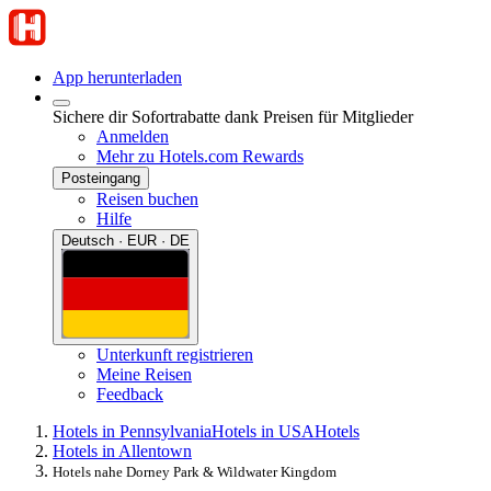
App herunterladen
Sichere dir Sofortrabatte dank Preisen für Mitglieder
Anmelden
Mehr zu Hotels.com Rewards
Posteingang
Reisen buchen
Hilfe
Deutsch · EUR · DE
Unterkunft registrieren
Meine Reisen
Feedback
Hotels in Pennsylvania
Hotels in USA
Hotels
Hotels in Allentown
Hotels nahe Dorney Park & Wildwater Kingdom