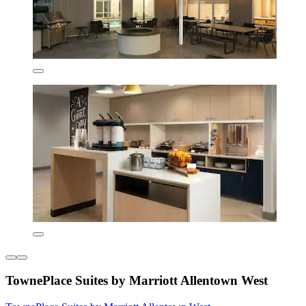
TownePlace Suites by Marriott Allentown West