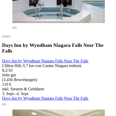
Days Inn by Wyndham Niagara Falls Near The
Falls
Days Inn by Wyndham Niagara Falls Near The Falls
Clifton Hill, 0,7 km von Casino Niagara entfernt
8,2/10
Sehr gut
(3.456 Bewertungen)
110 €
inkl. Steuern & Gebühren
3. Sept.–4. Sept.
Days Inn by Wyndham Niagara Falls Near The Falls