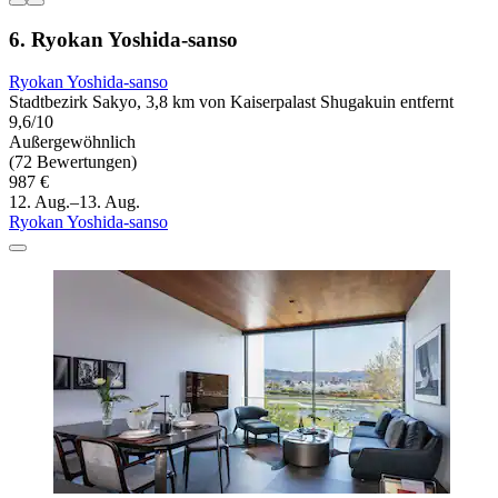
6. Ryokan Yoshida-sanso
Ryokan Yoshida-sanso
Stadtbezirk Sakyo, 3,8 km von Kaiserpalast Shugakuin entfernt
9,6/10
Außergewöhnlich
(72 Bewertungen)
987 €
12. Aug.–13. Aug.
Ryokan Yoshida-sanso