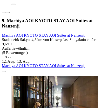
9. Machiya AOI KYOTO STAY AOI Suites at
Nanzenji
Machiya AOI KYOTO STAY AOI Suites at Nanzenji
Stadtbezirk Sakyo, 4,3 km von Kaiserpalast Shugakuin entfernt
9,6/10
Außergewöhnlich
(5 Bewertungen)
1.853 €
12. Aug.–13. Aug.
Machiya AOI KYOTO STAY AOI Suites at Nanzenji