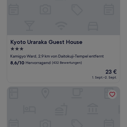
Kyoto Uraraka Guest House
Kyoto Uraraka Guest House
3.0-
Sterne-
Kamigyo Ward, 2,9 km von Daitokuji-Tempel entfernt
Unterkunft
8.6
8,6/10
Hervorragend
(432 Bewertungen)
von
Der
23 €
10,
Preis
Hervorragend,
1. Sept.–2. Sept.
beträgt
(432
23 €
Bewertungen)
RESI STAY JISCO HOTEL KYOTO GOSHONISHI