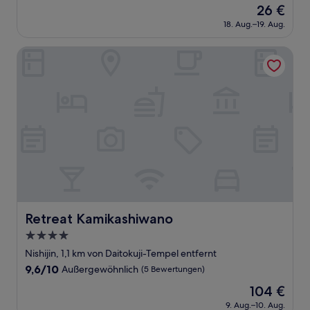
Der
26 €
10,
Preis
Außergewöhnlich,
18. Aug.–19. Aug.
beträgt
(44
26 €
Bewertungen)
Retreat Kamikashiwano
Retreat Kamikashiwano
Retreat Kamikashiwano
4.0-
Sterne-
Nishijin, 1,1 km von Daitokuji-Tempel entfernt
Unterkunft
9.6
9,6/10
Außergewöhnlich
(5 Bewertungen)
von
Der
104 €
10,
Preis
Außergewöhnlich,
9. Aug.–10. Aug.