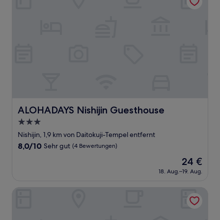
ALOHADAYS Nishijin Guesthouse
ALOHADAYS Nishijin Guesthouse
3.0-
Sterne-
Nishijin, 1,9 km von Daitokuji-Tempel entfernt
Unterkunft
8.0
8,0/10
Sehr gut
(4 Bewertungen)
von
Der
24 €
10,
Preis
Sehr
18. Aug.–19. Aug.
beträgt
gut,
24 €
(4
Agora Place Kyoto Nijo
Bewertungen)