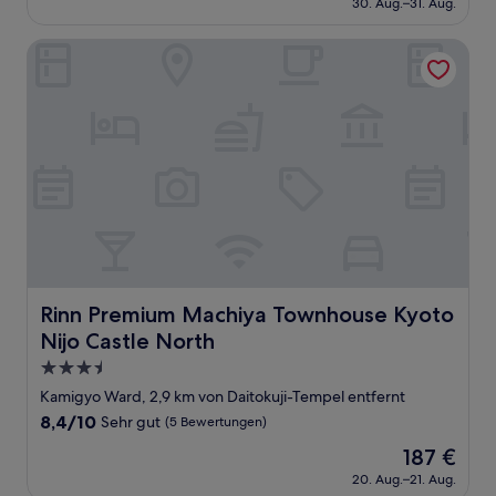
Sehr
30. Aug.–31. Aug.
beträgt
gut,
44 €
(170
Rinn Premium Machiya Townhouse Kyoto Nijo Castle Nort
Bewertungen)
Rinn Premium Machiya Townhouse Kyoto Nijo Castle No
Rinn Premium Machiya Townhouse Kyoto
Nijo Castle North
3.5-
Sterne-
Kamigyo Ward, 2,9 km von Daitokuji-Tempel entfernt
Unterkunft
8.4
8,4/10
Sehr gut
(5 Bewertungen)
von
Der
187 €
10,
Preis
Sehr
20. Aug.–21. Aug.
beträgt