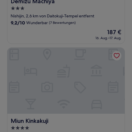
Demizu Machiya
Demizu Machiya
3.0-
Sterne-
Nishijin, 2,6 km von Daitokuji-Tempel entfernt
Unterkunft
9.2
9,2/10
Wunderbar
(7 Bewertungen)
von
Der
187 €
10,
Preis
Wunderbar,
16. Aug.–17. Aug.
beträgt
(7
187 €
Bewertungen)
Miun Kinkakuji
Miun Kinkakuji
Miun Kinkakuji
4.0-