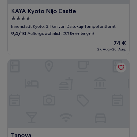
KAYA Kyoto Nijo Castle
KAYA Kyoto Nijo Castle
4.0-
Sterne-
Innenstadt Kyoto, 3,1 km von Daitokuji-Tempel entfernt
Unterkunft
9.4
9,4/10
Außergewöhnlich
(371 Bewertungen)
von
Der
74 €
10,
Preis
Außergewöhnlich,
27. Aug.–28. Aug.
beträgt
(371
74 €
Bewertungen)
Tanoya
Tanoya
Tanoya