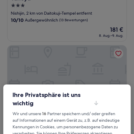
3.0-
Sterne-
Nishijin, 2 km von Daitokuji-Tempel entfernt
Unterkunft
10.0
10/10
Außergewöhnlich
(13 Bewertungen)
von
Der
181 €
10,
Preis
Außergewöhnlich,
8. Aug.–9. Aug.
beträgt
(13
181 €
Bewertungen)
Hananobou Kinkakuji-michi
Ihre Privatsphäre ist uns
wichtig
Wir und unsere
16
Partner speichern und/ oder greifen
Hananobou Kinkakuji-michi
Hananobou Kinkakuji-michi
auf Informationen auf einem Gerät zu, z.B. auf eindeutige
3.0-
Kennungen in Cookies, um personenbezogene Daten zu
Sterne-
verarbeiten. Sie können Ihre Präferenzen akzeptieren