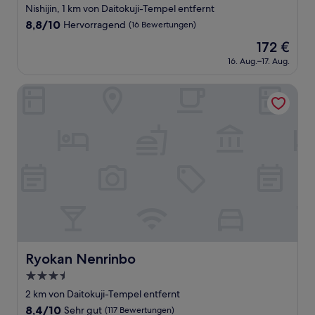
Sterne-
Nishijin, 1 km von Daitokuji-Tempel entfernt
Unterkunft
8.8
8,8/10
Hervorragend
(16 Bewertungen)
von
Der
172 €
10,
Preis
Hervorragend,
16. Aug.–17. Aug.
beträgt
(16
172 €
Bewertungen)
Ryokan Nenrinbo
Ryokan Nenrinbo
Ryokan Nenrinbo
3.5-
Sterne-
2 km von Daitokuji-Tempel entfernt
Unterkunft
8.4
8,4/10
Sehr gut
(117 Bewertungen)