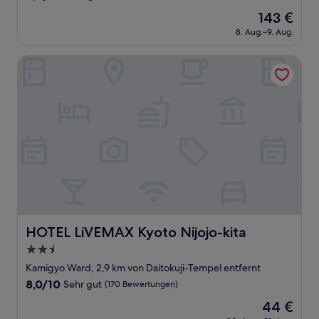
von
Der
143 €
10,
Preis
Sehr
8. Aug.–9. Aug.
beträgt
gut,
143 €
(117
HOTEL LiVEMAX Kyoto Nijojo-kita
Bewertungen)
HOTEL LiVEMAX Kyoto Nijojo-kita
HOTEL LiVEMAX Kyoto Nijojo-kita
2.5-
Sterne-
Kamigyo Ward, 2,9 km von Daitokuji-Tempel entfernt
Unterkunft
8.0
8,0/10
Sehr gut
(170 Bewertungen)
von
Der
44 €
10,
Preis