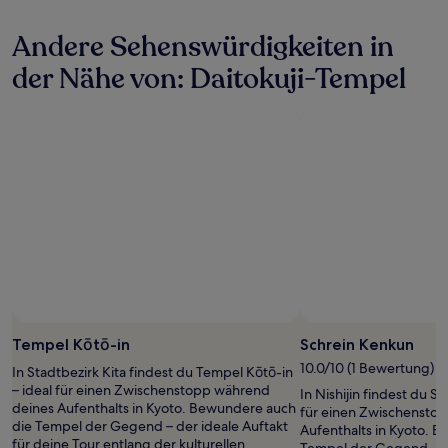
Bedingungen
Unterkunft
gelten.
Andere Sehenswürdigkeiten in
der Nähe von: Daitokuji-Tempel
Tempel Kōtō-in
Schrein Kenkun
10.0/10 (1 Bewertung)
In Stadtbezirk Kita findest du Tempel Kōtō-in
– ideal für einen Zwischenstopp während
In Nishijin findest du S
deines Aufenthalts in Kyoto. Bewundere auch
für einen Zwischensto
die Tempel der Gegend – der ideale Auftakt
Aufenthalts in Kyoto. 
für deine Tour entlang der kulturellen