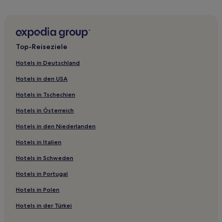
2-Sterne-Hotels in Miyazu
4-Sterne-Hotels in Nishijin
Hotels nahe Tempel Ginkaku-ji
Top-Reiseziele
Hotels nahe Tempel Kōtō-in
Hotels in Deutschland
Hotels nahe Station Sanjō Keihan
Hotels in den USA
Kyoto Hotels
Hotels in Tschechien
Hotels nahe Nationalmuseum Kyoto
Hotels in Österreich
Hotels nahe Bahnhof Kyoto Seikadai-Mae
Hotels in den Niederlanden
Stadtbezirk Sakyo: Hotels
Hotels nahe Genko-an
Hotels in Italien
Hotels nahe Tempel Kinkaku-ji
Hotels in Schweden
Hotels nahe Hakusa Sonso Hashimoto Kansetsu Garden &
Hotels in Portugal
Museum
Hotels in Polen
Hotels nahe Miyake Hachimangu
Hotels in der Türkei
Motoyoshichō: Hotels