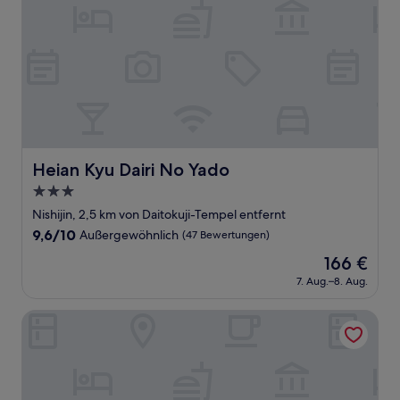
Heian Kyu Dairi No Yado
Heian Kyu Dairi No Yado
3.0-
Sterne-
Nishijin, 2,5 km von Daitokuji-Tempel entfernt
Unterkunft
9.6
9,6/10
Außergewöhnlich
(47 Bewertungen)
von
Der
166 €
10,
Preis
Außergewöhnlich,
7. Aug.–8. Aug.
beträgt
(47
166 €
Bewertungen)
Kyoto Uraraka Guest House