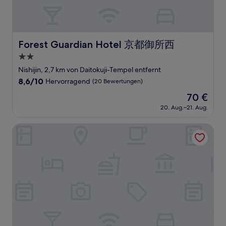
Forest Guardian Hotel 京都御所西
Forest Guardian Hotel 京都御所西
2.0-
Sterne-
Nishijin, 2,7 km von Daitokuji-Tempel entfernt
Unterkunft
8.6
8,6/10
Hervorragend
(20 Bewertungen)
von
Der
70 €
10,
Preis
Hervorragend,
20. Aug.–21. Aug.
beträgt
(20
70 €
Bewertungen)
Yadoya Nishijinso