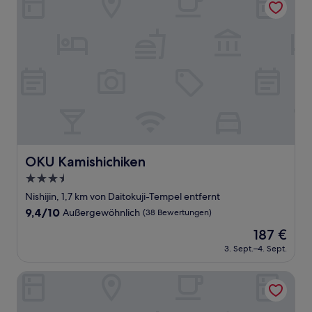
OKU Kamishichiken
OKU Kamishichiken
3.5-
Sterne-
Nishijin, 1,7 km von Daitokuji-Tempel entfernt
Unterkunft
9.4
9,4/10
Außergewöhnlich
(38 Bewertungen)
von
Der
187 €
10,
Preis
Außergewöhnlich,
3. Sept.–4. Sept.
beträgt
(38
187 €
Bewertungen)
Heian Kyu Dairi No Yado