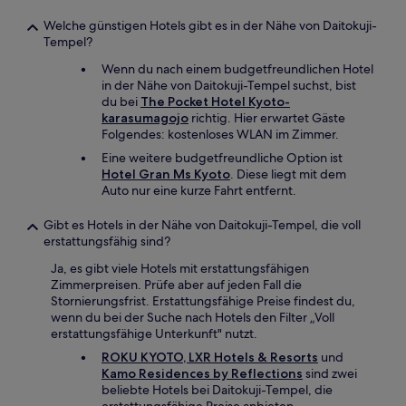
Welche günstigen Hotels gibt es in der Nähe von Daitokuji-
Tempel?
Wenn du nach einem budgetfreundlichen Hotel
in der Nähe von Daitokuji-Tempel suchst, bist
du bei
The Pocket Hotel Kyoto-
karasumagojo
richtig. Hier erwartet Gäste
Folgendes: kostenloses WLAN im Zimmer.
Eine weitere budgetfreundliche Option ist
Hotel Gran Ms Kyoto
. Diese liegt mit dem
Auto nur eine kurze Fahrt entfernt.
Gibt es Hotels in der Nähe von Daitokuji-Tempel, die voll
erstattungsfähig sind?
Ja, es gibt viele Hotels mit erstattungsfähigen
Zimmerpreisen. Prüfe aber auf jeden Fall die
Stornierungsfrist. Erstattungsfähige Preise findest du,
wenn du bei der Suche nach Hotels den Filter „Voll
erstattungsfähige Unterkunft" nutzt.
ROKU KYOTO, LXR Hotels & Resorts
und
Kamo Residences by Reflections
sind zwei
beliebte Hotels bei Daitokuji-Tempel, die