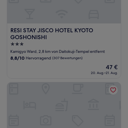
RESI STAY JISCO HOTEL KYOTO GOSHONISHI
RESI STAY JISCO HOTEL KYOTO
GOSHONISHI
3.0-
Sterne-
Kamigyo Ward, 2,8 km von Daitokuji-Tempel entfernt
Unterkunft
8.8
8,8/10
Hervorragend
(307 Bewertungen)
von
Der
47 €
10,
Preis
Hervorragend,
20. Aug.–21. Aug.
beträgt
(307
47 €
Bewertungen)
Forest Guardian Hotel 京都御所西