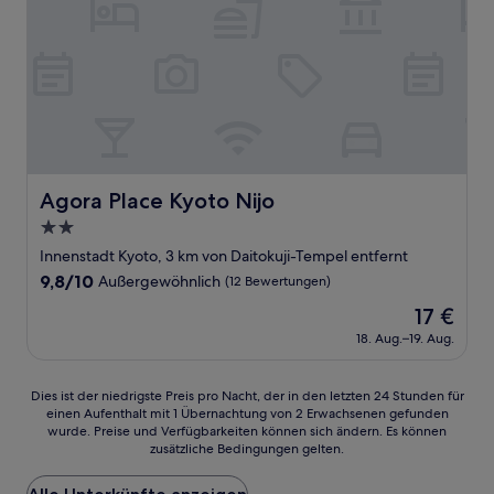
Agora Place Kyoto Nijo
Agora Place Kyoto Nijo
2.0-
Sterne-
Innenstadt Kyoto, 3 km von Daitokuji-Tempel entfernt
Unterkunft
9.8
9,8/10
Außergewöhnlich
(12 Bewertungen)
von
Der
17 €
10,
Preis
Außergewöhnlich,
18. Aug.–19. Aug.
beträgt
(12
17 €
Bewertungen)
Dies
Dies ist der niedrigste Preis pro Nacht, der in den letzten 24 Stunden für
einen Aufenthalt mit 1 Übernachtung von 2 Erwachsenen gefunden
ist
wurde. Preise und Verfügbarkeiten können sich ändern. Es können
der
zusätzliche Bedingungen gelten.
niedrigste
Preis