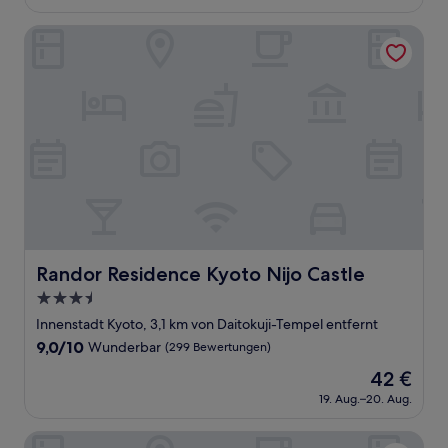
beträgt
(5
104 €
Bewertungen)
Randor Residence Kyoto Nijo Castle
Randor Residence Kyoto Nijo Castle
Randor Residence Kyoto Nijo Castle
3.5-
Sterne-
Innenstadt Kyoto, 3,1 km von Daitokuji-Tempel entfernt
Unterkunft
9.0
9,0/10
Wunderbar
(299 Bewertungen)
von
Der
42 €
10,
Preis
Wunderbar,
19. Aug.–20. Aug.
beträgt
(299
42 €
Bewertungen)
OKU Kamishichiken