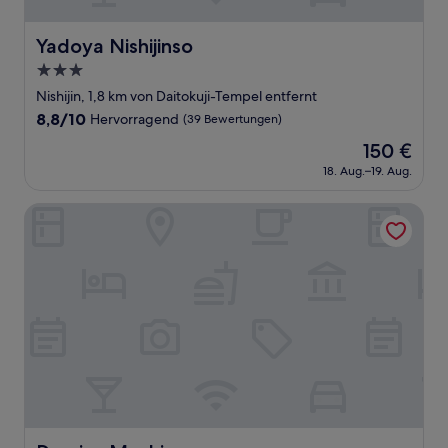
Yadoya Nishijinso
Yadoya Nishijinso
3.0-
Sterne-
Nishijin, 1,8 km von Daitokuji-Tempel entfernt
Unterkunft
8.8
8,8/10
Hervorragend
(39 Bewertungen)
von
Der
150 €
10,
Preis
Hervorragend,
18. Aug.–19. Aug.
beträgt
(39
150 €
Bewertungen)
Demizu Machiya