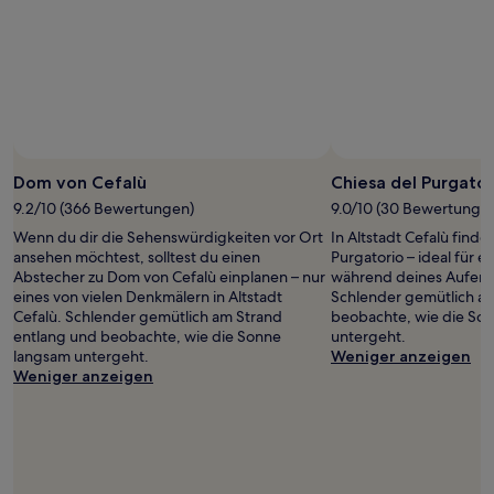
Preise
und
Verfügbarkeiten
können
sich
ändern.
Es
können
zusätzliche
Dom von Cefalù
Chiesa del Purgator
Bedingungen
9.2/10 (366 Bewertungen)
9.0/10 (30 Bewertunge
gelten.
Wenn du dir die Sehenswürdigkeiten vor Ort
In Altstadt Cefalù finde
ansehen möchtest, solltest du einen
Purgatorio – ideal für 
Abstecher zu Dom von Cefalù einplanen – nur
während deines Aufentha
eines von vielen Denkmälern in Altstadt
Schlender gemütlich a
Cefalù. Schlender gemütlich am Strand
beobachte, wie die So
entlang und beobachte, wie die Sonne
untergeht.
langsam untergeht.
Weniger anzeigen
Weniger anzeigen