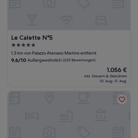
Le Calette N°5
Le Calette N°5
5.0-
Sterne-
1,3 km von Palazzo Atenasio Martino entfernt
Unterkunft
9.6
9,6/10
Außergewöhnlich
(225 Bewertungen)
von
Der
1.056 €
10,
Preis
Außergewöhnlich,
inkl. Steuern & Gebühren
beträgt
10. Aug.–11. Aug.
(225
1.056 €
Bewertungen)
Horizon Suites