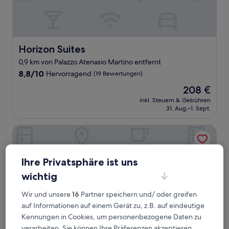
Horizon Suites
Horizon Suites
0,9 km von Palazzo Atenasio Martino entfernt
8.8
8,8/10
Hervorragend
(19 Bewertungen)
von
Der
208 €
10,
Preis
Hervorragend,
inkl. Steuern & Gebühren
beträgt
31. Aug.–1. Sept.
(19
208 €
Bewertungen)
Mediterraneo
Ihre Privatsphäre ist uns
wichtig
Wir und unsere
16
Partner speichern und/ oder greifen
auf Informationen auf einem Gerät zu, z.B. auf eindeutige
Kennungen in Cookies, um personenbezogene Daten zu
verarbeiten. Sie können Ihre Präferenzen akzeptieren