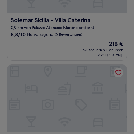
Solemar Sicilia - Villa Caterina
Solemar Sicilia - Villa Caterina
0,9 km von Palazzo Atenasio Martino entfernt
8.8
8,8/10
Hervorragend
(5 Bewertungen)
von
Der
218 €
10,
Preis
Hervorragend,
inkl. Steuern & Gebühren
beträgt
9. Aug.–10. Aug.
(5
218 €
Bewertungen)
B&B Ma&Mi For You