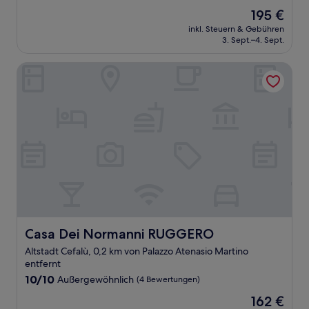
von
Der
195 €
10,
Preis
Außergewöhnlich,
inkl. Steuern & Gebühren
beträgt
3. Sept.–4. Sept.
(108
195 €
Bewertungen)
Casa Dei Normanni RUGGERO
Casa Dei Normanni RUGGERO
Casa Dei Normanni RUGGERO
Altstadt Cefalù, 0,2 km von Palazzo Atenasio Martino
entfernt
10.0
10/10
Außergewöhnlich
(4 Bewertungen)
von
Der
162 €
10,