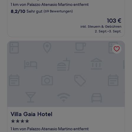
1 km von Palazzo Atenasio Martino entfernt
8.2
8,2/10
Sehr gut
(69 Bewertungen)
von
Der
103 €
10,
Preis
Sehr
inkl. Steuern & Gebühren
beträgt
2. Sept.–3. Sept.
gut,
103 €
(69
Bewertungen)
Villa Gaia Hotel
Villa Gaia Hotel
Villa Gaia Hotel
4.0-
Sterne-
1 km von Palazzo Atenasio Martino entfernt