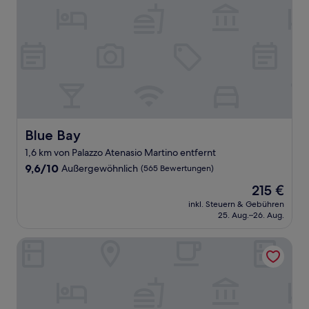
Blue Bay
Blue Bay
1,6 km von Palazzo Atenasio Martino entfernt
9.6
9,6/10
Außergewöhnlich
(565 Bewertungen)
von
Der
215 €
10,
Preis
Außergewöhnlich,
inkl. Steuern & Gebühren
beträgt
25. Aug.–26. Aug.
(565
215 €
Bewertungen)
Palazzo Raho