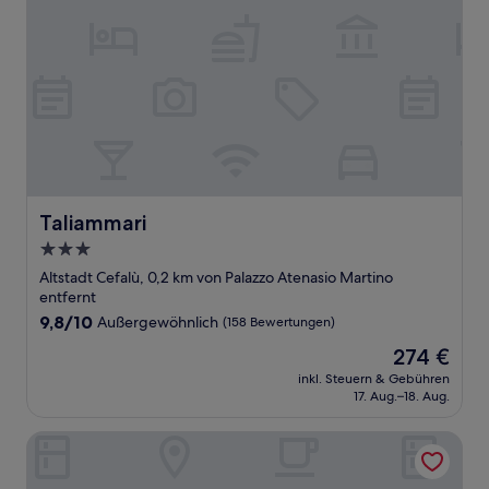
Taliammari
Taliammari
3.0-
Sterne-
Altstadt Cefalù, 0,2 km von Palazzo Atenasio Martino
Unterkunft
entfernt
9.8
9,8/10
Außergewöhnlich
(158 Bewertungen)
von
Der
274 €
10,
Preis
Außergewöhnlich,
inkl. Steuern & Gebühren
beträgt
17. Aug.–18. Aug.
(158
274 €
Bewertungen)
Blue Bay