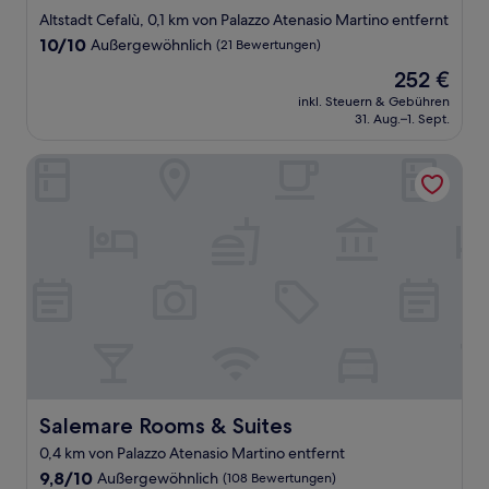
Altstadt Cefalù, 0,1 km von Palazzo Atenasio Martino entfernt
10.0
10/10
Außergewöhnlich
(21 Bewertungen)
von
Der
252 €
10,
Preis
Außergewöhnlich,
inkl. Steuern & Gebühren
beträgt
31. Aug.–1. Sept.
(21
252 €
Bewertungen)
Salemare Rooms & Suites
Salemare Rooms & Suites
Salemare Rooms & Suites
0,4 km von Palazzo Atenasio Martino entfernt
9.8
9,8/10
Außergewöhnlich
(108 Bewertungen)