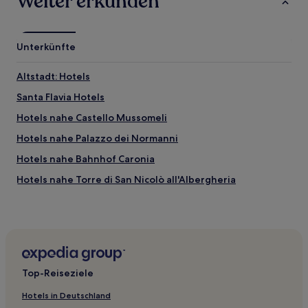
Weiter erkunden
Unterkünfte
Altstadt: Hotels
Santa Flavia Hotels
Hotels nahe Castello Mussomeli
Hotels nahe Palazzo dei Normanni
Hotels nahe Bahnhof Caronia
Hotels nahe Torre di San Nicolò all'Albergheria
Provinz Enna: Hotels
Hotels nahe Lampare
Tusa Hotels
Albergheria: Hotels
Top-Reiseziele
Hotels nahe Castello di Lombardia
Hotels in Deutschland
Hotels nahe Bahnhof Cerda