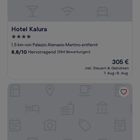
Hotel Kalura
Hotel Kalura
4.0-
Sterne-
1,5 km von Palazzo Atenasio Martino entfernt
Unterkunft
8.8
8,8/10
Hervorragend
(584 Bewertungen)
von
Der
305 €
10,
Preis
Hervorragend,
inkl. Steuern & Gebühren
beträgt
7. Aug.–8. Aug.
(584
305 €
Bewertungen)
Solemar Sicilia - Villa Caterina