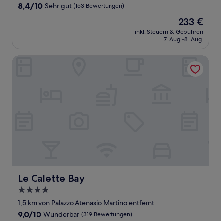
Unterkunft
8.4
8,4/10
Sehr gut
(153 Bewertungen)
von
Der
233 €
10,
Preis
Sehr
inkl. Steuern & Gebühren
beträgt
7. Aug.–8. Aug.
gut,
233 €
(153
Bewertungen)
Le Calette Bay
Le Calette Bay
Le Calette Bay
4.0-
Sterne-
1,5 km von Palazzo Atenasio Martino entfernt
Unterkunft
9.0
9,0/10
Wunderbar
(319 Bewertungen)