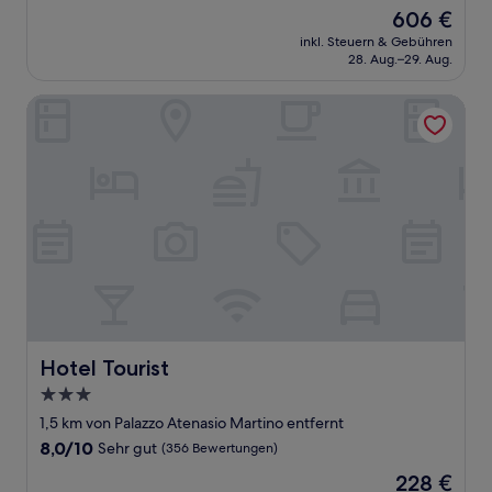
von
Der
606 €
10,
Preis
Wunderbar,
inkl. Steuern & Gebühren
beträgt
28. Aug.–29. Aug.
(319
606 €
Bewertungen)
Hotel Tourist
Hotel Tourist
Hotel Tourist
3.0-
Sterne-
1,5 km von Palazzo Atenasio Martino entfernt
Unterkunft
8.0
8,0/10
Sehr gut
(356 Bewertungen)
von
Der
228 €
10,