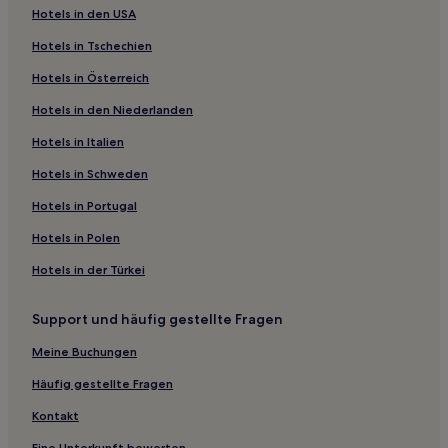
Hotels in den USA
Hotels nahe Kirche Santa Chiara
Hotels in Tschechien
Cefalù Hotels
Hotels in Österreich
Lascari Hotels
Hotels in den Niederlanden
Hotels nahe Mercato di Ballarò
Hotels nahe Palazzo Asmundo
Hotels in Italien
Hotels nahe Museo Mandralisca
Hotels in Schweden
Hotels nahe Via Maqueda
Hotels in Portugal
Hotels nahe Kirche Santo Spirito
Hotels in Polen
Hotels nahe Chiesa della Magione
Hotels in der Türkei
Hotels nahe Le Piscine
Support und häufig gestellte Fragen
Cefalà Diana Hotels
Palermo Hotels
Meine Buchungen
Hotels nahe Parco Culturale del Gattopardo
Häufig gestellte Fragen
Hotels nahe Kirche San Francesco d'Assisi
Kontakt
Finale Hotels
Eine Unterkunft bewerten