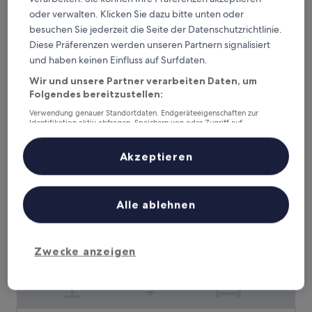
oder verwalten. Klicken Sie dazu bitte unten oder
Mediterraneo
Mediterraneo
besuchen Sie jederzeit die Seite der Datenschutzrichtlinie.
Diese Präferenzen werden unseren Partnern signalisiert
3.0-
und haben keinen Einfluss auf Surfdaten.
Sterne-
0,8 km von Palazzo Atenasio Martino entfernt
Unterkunft
8.4
Wir und unsere Partner verarbeiten Daten, um
8,4/10
Sehr gut
(216 Bewertungen)
von
Folgendes bereitzustellen:
Der
123 €
10,
Preis
Verwendung genauer Standortdaten. Endgeräteeigenschaften zur
Sehr
inkl. Steuern & Gebühren
Identifikation aktiv abfragen. Speichern von oder Zugriff auf
beträgt
2. Sept.–3. Sept.
gut,
Informationen auf einem Endgerät. Personalisierte Werbung und
123 €
(216
Inhalte, Messung von Werbeleistung und der Performance von Inhalten,
Zielgruppenforschung sowie Entwicklung und Verbesserung von
Akzeptieren
Bewertungen)
Hotel La Giara
Angeboten.
Liste der Partner (Lieferanten)
Alle ablehnen
Zwecke anzeigen