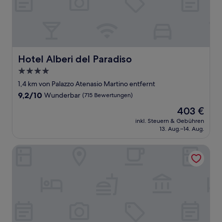
Hotel Alberi del Paradiso
Hotel Alberi del Paradiso
4.0-
Sterne-
1,4 km von Palazzo Atenasio Martino entfernt
Unterkunft
9.2
9,2/10
Wunderbar
(715 Bewertungen)
von
Der
403 €
10,
Preis
Wunderbar,
inkl. Steuern & Gebühren
beträgt
13. Aug.–14. Aug.
(715
403 €
Bewertungen)
Hotel Kalura