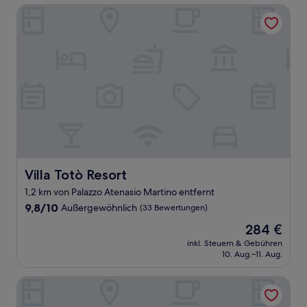
Villa Totò Resort
Villa Totò Resort
Villa Totò Resort
1,2 km von Palazzo Atenasio Martino entfernt
9.8
9,8/10
Außergewöhnlich
(33 Bewertungen)
von
Der
284 €
10,
Preis
Außergewöhnlich,
inkl. Steuern & Gebühren
beträgt
10. Aug.–11. Aug.
(33
284 €
Bewertungen)
Taliammari