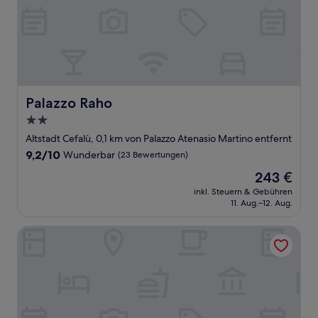
Palazzo Raho
Palazzo Raho
2.0-
Sterne-
Altstadt Cefalù, 0,1 km von Palazzo Atenasio Martino entfernt
Unterkunft
9.2
9,2/10
Wunderbar
(23 Bewertungen)
von
Der
243 €
10,
Preis
Wunderbar,
inkl. Steuern & Gebühren
beträgt
11. Aug.–12. Aug.
(23
243 €
Bewertungen)
Hotel Alberi del Paradiso