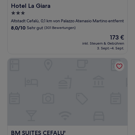
Hotel La Giara
Hotel La Giara
3.0-
Sterne-
Altstadt Cefalù, 0,1 km von Palazzo Atenasio Martino entfernt
Unterkunft
8.0
8,0/10
Sehr gut
(301 Bewertungen)
von
Der
173 €
10,
Preis
Sehr
inkl. Steuern & Gebühren
beträgt
3. Sept.–4. Sept.
gut,
173 €
(301
Bewertungen)
BM SUITES CEFALU'
BM SUITES CEFALU'
BM SUITES CEFALU'