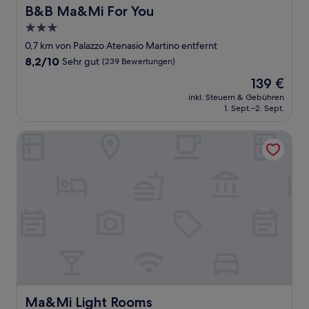
B&B Ma&Mi For You
B&B Ma&Mi For You
3.0-
Sterne-
0,7 km von Palazzo Atenasio Martino entfernt
Unterkunft
8.2
8,2/10
Sehr gut
(239 Bewertungen)
von
Der
139 €
10,
Preis
Sehr
inkl. Steuern & Gebühren
beträgt
1. Sept.–2. Sept.
gut,
139 €
(239
Bewertungen)
Ma&Mi Light Rooms
Ma&Mi Light Rooms
Ma&Mi Light Rooms