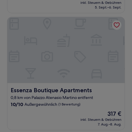
Preis
Außergewöhnlich,
inkl. Steuern & Gebühren
beträgt
5. Sept.–6. Sept.
(4
162 €
Bewertungen)
Essenza Boutique Apartments
Essenza Boutique Apartments
Essenza Boutique Apartments
0,8 km von Palazzo Atenasio Martino entfernt
10.0
10/10
Außergewöhnlich
(1 Bewertung)
von
Der
317 €
10,
Preis
Außergewöhnlich,
inkl. Steuern & Gebühren
beträgt
7. Aug.–8. Aug.
(1
317 €
Bewertung)