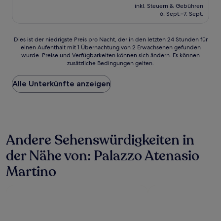
Preis
Sehr
inkl. Steuern & Gebühren
beträgt
6. Sept.–7. Sept.
gut,
228 €
(356
Bewertungen)
Dies
Dies ist der niedrigste Preis pro Nacht, der in den letzten 24 Stunden für
einen Aufenthalt mit 1 Übernachtung von 2 Erwachsenen gefunden
ist
wurde. Preise und Verfügbarkeiten können sich ändern. Es können
der
zusätzliche Bedingungen gelten.
niedrigste
Preis
Alle Unterkünfte anzeigen
pro
Nacht,
der
in
den
letzten
Andere Sehenswürdigkeiten in
24 Stunden
für
der Nähe von: Palazzo Atenasio
einen
Aufenthalt
Martino
mit
1 Übernachtung
von
2 Erwachsenen
gefunden
wurde.