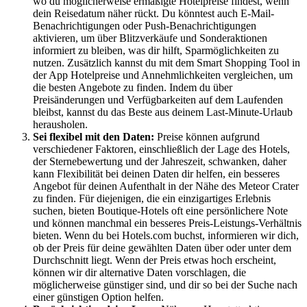
wo du möglicherweise ermäßigte Hotelpreise findest, wenn
dein Reisedatum näher rückt. Du könntest auch E-Mail-
Benachrichtigungen oder Push-Benachrichtigungen
aktivieren, um über Blitzverkäufe und Sonderaktionen
informiert zu bleiben, was dir hilft, Sparmöglichkeiten zu
nutzen. Zusätzlich kannst du mit dem Smart Shopping Tool in
der App Hotelpreise und Annehmlichkeiten vergleichen, um
die besten Angebote zu finden. Indem du über
Preisänderungen und Verfügbarkeiten auf dem Laufenden
bleibst, kannst du das Beste aus deinem Last-Minute-Urlaub
herausholen.
Sei flexibel mit den Daten:
Preise können aufgrund
verschiedener Faktoren, einschließlich der Lage des Hotels,
der Sternebewertung und der Jahreszeit, schwanken, daher
kann Flexibilität bei deinen Daten dir helfen, ein besseres
Angebot für deinen Aufenthalt in der Nähe des Meteor Crater
zu finden. Für diejenigen, die ein einzigartiges Erlebnis
suchen, bieten Boutique-Hotels oft eine persönlichere Note
und können manchmal ein besseres Preis-Leistungs-Verhältnis
bieten. Wenn du bei Hotels.com buchst, informieren wir dich,
ob der Preis für deine gewählten Daten über oder unter dem
Durchschnitt liegt. Wenn der Preis etwas hoch erscheint,
können wir dir alternative Daten vorschlagen, die
möglicherweise günstiger sind, und dir so bei der Suche nach
einer günstigen Option helfen.