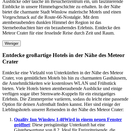
Ausblicke oder tauche im Besucherzentrum ein, um faszinierende
Einblicke in unsere Himmelsgeschichte zu erhalten. In der Nähe
bietet die charmante Stadt Winslow malerische Motels und einen
Vorgeschmack auf die Route-66-Nostalgie. Mit dem
atemberaubenden dunklen Himmel der Region ist das
Sternebeobachten hier ein bezauberndes Erlebnis. Entdecke den
Meteor Crater für eine fesselnde Reise durch Zeit und Raum.
Weniger
Entdecke großartige Hotels in der Nähe des Meteor
Crater
Entdecke eine Vielzahl von Unterkünften in der Nähe des Meteor
Crater, von gemütlichen Motels bis hin zu charmanten Gasthäusern,
die Annehmlichkeiten wie kostenloses WLAN und Frühstück
bieten. Viele Hotels bieten atemberaubende Ausblicke und einige
verfügen sogar über Sternwarte-Kuppeln für ein einzigartiges
Erlebnis. Die Zimmerpreise variieren, sodass du leicht eine passende
Option für deinen Aufenthalt finden kannst. Hier sind einige der
Lieblingshotels unserer Reisenden in der Nähe des Meteor Crater:
Quality Inn Winslow I-40
Wird in einem neuen Fenster
geöffnet
: Diese preisgünstige Unterkunft hat eine
Gästebewertung von 8,2. Ideal für Freizeitreisende, die