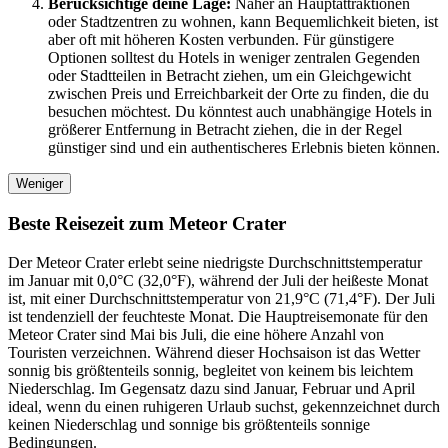
Berücksichtige deine Lage:
Näher an Hauptattraktionen
oder Stadtzentren zu wohnen, kann Bequemlichkeit bieten, ist
aber oft mit höheren Kosten verbunden. Für günstigere
Optionen solltest du Hotels in weniger zentralen Gegenden
oder Stadtteilen in Betracht ziehen, um ein Gleichgewicht
zwischen Preis und Erreichbarkeit der Orte zu finden, die du
besuchen möchtest. Du könntest auch unabhängige Hotels in
größerer Entfernung in Betracht ziehen, die in der Regel
günstiger sind und ein authentischeres Erlebnis bieten können.
Weniger
Beste Reisezeit zum Meteor Crater
Der Meteor Crater erlebt seine niedrigste Durchschnittstemperatur
im Januar mit 0,0°C (32,0°F), während der Juli der heißeste Monat
ist, mit einer Durchschnittstemperatur von 21,9°C (71,4°F). Der Juli
ist tendenziell der feuchteste Monat. Die Hauptreisemonate für den
Meteor Crater sind Mai bis Juli, die eine höhere Anzahl von
Touristen verzeichnen. Während dieser Hochsaison ist das Wetter
sonnig bis größtenteils sonnig, begleitet von keinem bis leichtem
Niederschlag. Im Gegensatz dazu sind Januar, Februar und April
ideal, wenn du einen ruhigeren Urlaub suchst, gekennzeichnet durch
keinen Niederschlag und sonnige bis größtenteils sonnige
Bedingungen.