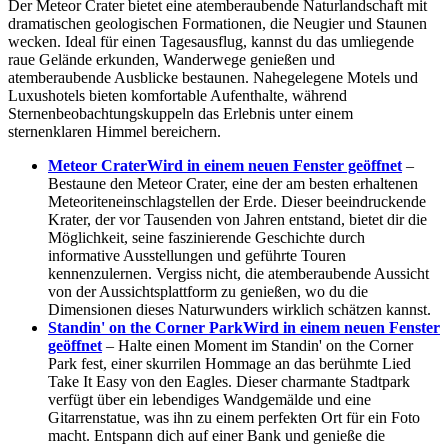
Der Meteor Crater bietet eine atemberaubende Naturlandschaft mit
dramatischen geologischen Formationen, die Neugier und Staunen
wecken. Ideal für einen Tagesausflug, kannst du das umliegende
raue Gelände erkunden, Wanderwege genießen und
atemberaubende Ausblicke bestaunen. Nahegelegene Motels und
Luxushotels bieten komfortable Aufenthalte, während
Sternenbeobachtungskuppeln das Erlebnis unter einem
sternenklaren Himmel bereichern.
Meteor Crater
Wird in einem neuen Fenster geöffnet
–
Bestaune den Meteor Crater, eine der am besten erhaltenen
Meteoriteneinschlagstellen der Erde. Dieser beeindruckende
Krater, der vor Tausenden von Jahren entstand, bietet dir die
Möglichkeit, seine faszinierende Geschichte durch
informative Ausstellungen und geführte Touren
kennenzulernen. Vergiss nicht, die atemberaubende Aussicht
von der Aussichtsplattform zu genießen, wo du die
Dimensionen dieses Naturwunders wirklich schätzen kannst.
Standin' on the Corner Park
Wird in einem neuen Fenster
geöffnet
– Halte einen Moment im Standin' on the Corner
Park fest, einer skurrilen Hommage an das berühmte Lied
Take It Easy von den Eagles. Dieser charmante Stadtpark
verfügt über ein lebendiges Wandgemälde und eine
Gitarrenstatue, was ihn zu einem perfekten Ort für ein Foto
macht. Entspann dich auf einer Bank und genieße die