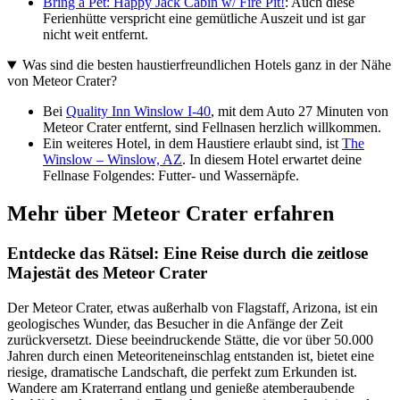
Bring a Pet: Happy Jack Cabin w/ Fire Pit!
: Auch diese
Ferienhütte verspricht eine gemütliche Auszeit und ist gar
nicht weit entfernt.
Was sind die besten haustierfreundlichen Hotels ganz in der Nähe
von Meteor Crater?
Bei
Quality Inn Winslow I-40
, mit dem Auto 27 Minuten von
Meteor Crater entfernt, sind Fellnasen herzlich willkommen.
Ein weiteres Hotel, in dem Haustiere erlaubt sind, ist
The
Winslow – Winslow, AZ
. In diesem Hotel erwartet deine
Fellnase Folgendes: Futter- und Wassernäpfe.
Mehr über Meteor Crater erfahren
Entdecke das Rätsel: Eine Reise durch die zeitlose
Majestät des Meteor Crater
Der Meteor Crater, etwas außerhalb von Flagstaff, Arizona, ist ein
geologisches Wunder, das Besucher in die Anfänge der Zeit
zurückversetzt. Diese beeindruckende Stätte, die vor über 50.000
Jahren durch einen Meteoriteneinschlag entstanden ist, bietet eine
riesige, dramatische Landschaft, die perfekt zum Erkunden ist.
Wandere am Kraterrand entlang und genieße atemberaubende