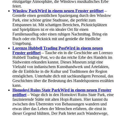
einzigartige Atmosphäre, die Winslows musikalisches Erbe
feiert.
Winslow Park
Wird in einem neuen Fenster geöffnet
–
Genieße einen gemütlichen Spaziergang durch den Winslow
Park, eine schöne grüne Stadtoase, die perfekt zum
Entspannen ist. Mit schattigen Bereichen, Picknickplätzen
und Spielplätzen ist er ein idealer Ort für einen
Familienausflug oder einen ruhigen Nachmittag. Bring ein
Buch oder ein Picknick mit und genieße die friedliche
Umgebung.
Lorenzo Hubbell Trading Post
Wird in einem neuen
Fenster geöffnet
– Tauche ein in die Geschichte am Lorenzo
Hubbell Trading Post, wo du das reiche Erbe des Handels im
Südwesten erkunden kannst. Dieses Museum zeigt eine
Vielzahl von indianischem Kunsthandwerk und Artefakten,
die dir Einblicke in die Kultur und Traditionen der Region
ermöglichen. Unterhalte dich mit sachkundigem Personal, das
Geschichten über die Bedeutung des Handelspostens erzählen
kann.
Homolovi Ruins State Park
Wird in einem neuen Fenster
geöffnet
– Wage dich in den Homolovi Ruins State Park, eine
faszinierende Stätte mit alten Hopi-Ruinen. Hier kannst du
zwischen den Überresten von Behausungen wandern und
etwas über das Leben der Menschen erfahren, die einst in
dieser Gegend blühten. Der Park bietet auch Wanderwege,