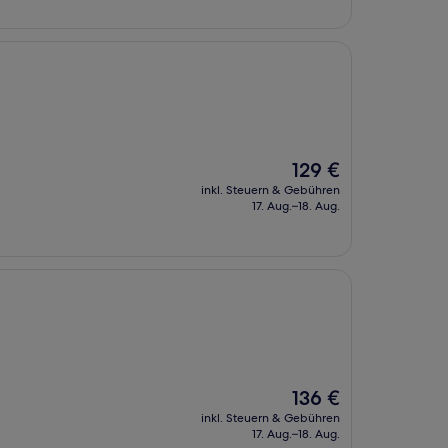
Der
129 €
Preis
inkl. Steuern & Gebühren
beträgt
17. Aug.–18. Aug.
129 €
Der
136 €
Preis
inkl. Steuern & Gebühren
beträgt
17. Aug.–18. Aug.