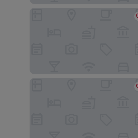
Hotel Modak Namdaemun
Fraser Place Namdaemun Seoul