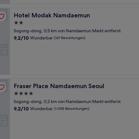
Hotel Modak Namdaemun
Hotel Modak Namdaemun
2.0-
Sterne-
Sogong-dong, 0,5 km von Namdaemun Markt entfernt
Unterkunft
9.2
9,2/10
Wunderbar
(167 Bewertungen)
von
10,
Wunderbar,
(167
Bewertungen)
Fraser Place Namdaemun Seoul
Fraser Place Namdaemun Seoul
4.0-
Sterne-
Sogong-dong, 0,2 km von Namdaemun Markt entfernt
Unterkunft
9.2
9,2/10
Wunderbar
(1.058 Bewertungen)
von
10,
Wunderbar,
(1.058
Bewertungen)