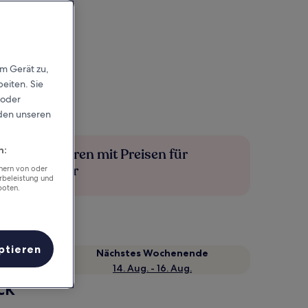
em Gerät zu,
eiten. Sie
 oder
rden unseren
n:
Mehr sparen mit Preisen für
Mitglieder
chern von oder
rbeleistung und
boten.
ptieren
Nächstes Wochenende
14. Aug. - 16. Aug.
ck