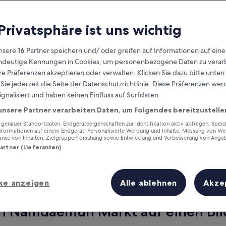
 Privatsphäre ist uns wichtig
nsere
16
Partner speichern und/ oder greifen auf Informationen auf ein
eindeutige Kennungen in Cookies, um personenbezogene Daten zu verarb
e Präferenzen akzeptieren oder verwalten. Klicken Sie dazu bitte unten
ie jederzeit die Seite der Datenschutzrichtlinie. Diese Präferenzen we
ignalisiert und haben keinen Einfluss auf Surfdaten.
unsere Partner verarbeiten Daten, um Folgendes bereitzustelle
Verdiene Prämien für jede
wahrgenommene Übernachtung
enauer Standortdaten. Endgeräteeigenschaften zur Identifikation aktiv abfragen. Spei
Informationen auf einem Endgerät. Personalisierte Werbung und Inhalte, Messung von We
ance von Inhalten, Zielgruppenforschung sowie Entwicklung und Verbesserung von Ange
Partner (Lieferanten)
ke anzeigen
Alle ablehnen
Akze
Morgen
Dieses Wochenende
7. Aug. - 8. Aug.
7. Aug. - 9. Aug.
on Namdaemun Markt auf einen Bli