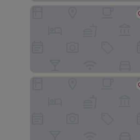
Courtyard by Marriott Seoul Myeongdong
Le Méridien Seoul, Myeongdong