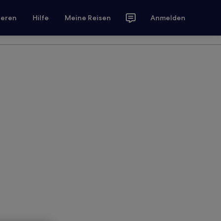
ieren
Hilfe
Meine Reisen
Anmelden