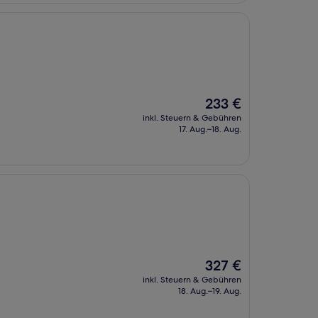
Der
233 €
Preis
inkl. Steuern & Gebühren
beträgt
17. Aug.–18. Aug.
233 €
Der
327 €
Preis
inkl. Steuern & Gebühren
beträgt
18. Aug.–19. Aug.
327 €