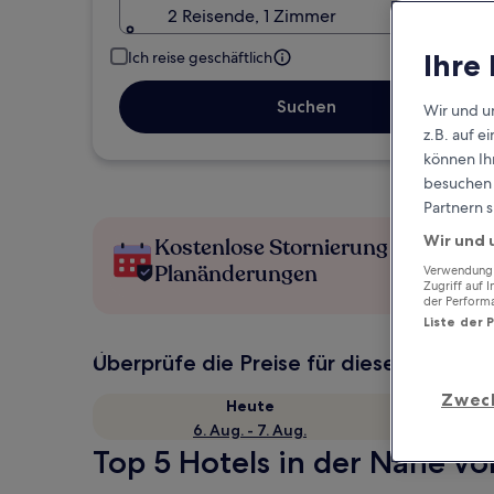
2 Reisende, 1 Zimmer
Ihre
Ich reise geschäftlich
Suchen
Wir und u
z.B. auf 
können Ihr
besuchen S
Partnern s
Wir und 
Kostenlose Stornierung bei
Planänderungen
Verwendung g
Zugriff auf 
der Perform
Liste der 
Überprüfe die Preise für diese Daten
Zwec
Heute
6. Aug. - 7. Aug.
Top 5 Hotels in der Nähe v