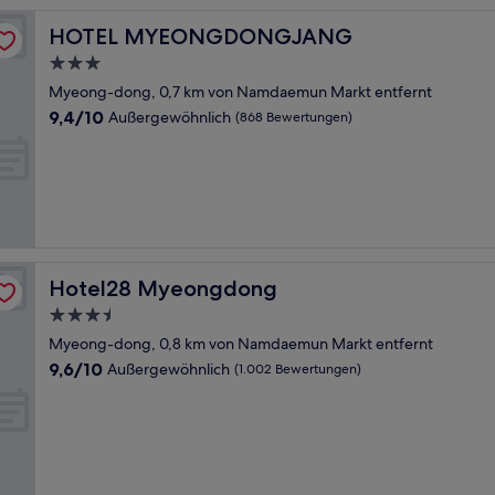
HOTEL MYEONGDONGJANG
HOTEL MYEONGDONGJANG
3.0-
Sterne-
Myeong-dong, 0,7 km von Namdaemun Markt entfernt
Unterkunft
9.4
9,4/10
Außergewöhnlich
(868 Bewertungen)
von
10,
Außergewöhnlich,
(868
Bewertungen)
Hotel28 Myeongdong
Hotel28 Myeongdong
3.5-
Sterne-
Myeong-dong, 0,8 km von Namdaemun Markt entfernt
Unterkunft
9.6
9,6/10
Außergewöhnlich
(1.002 Bewertungen)
von
10,
Außergewöhnlich,
(1.002
Bewertungen)