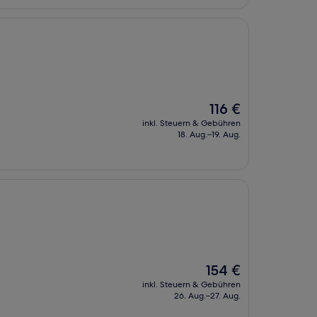
Der
116 €
Preis
inkl. Steuern & Gebühren
beträgt
18. Aug.–19. Aug.
116 €
Der
154 €
Preis
inkl. Steuern & Gebühren
beträgt
26. Aug.–27. Aug.
154 €