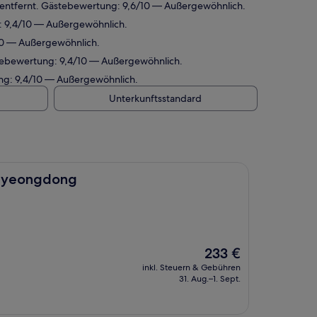
ntfernt. Gästebewertung: 9,6/10 — Außergewöhnlich.
 9,4/10 — Außergewöhnlich.
10 — Außergewöhnlich.
tebewertung: 9,4/10 — Außergewöhnlich.
g: 9,4/10 — Außergewöhnlich.
Unterkunftsstandard
l Myeongdong
Der
233 €
Preis
inkl. Steuern & Gebühren
beträgt
31. Aug.–1. Sept.
233 €