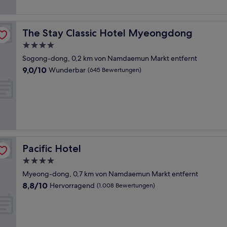
The Stay Classic Hotel Myeongdong
The Stay Classic Hotel Myeongdong
4.0-
Sterne-
Sogong-dong, 0,2 km von Namdaemun Markt entfernt
Unterkunft
9.0
9,0/10
Wunderbar
(645 Bewertungen)
von
10,
Wunderbar,
(645
Bewertungen)
Pacific Hotel
Pacific Hotel
4.0-
Sterne-
Myeong-dong, 0,7 km von Namdaemun Markt entfernt
Unterkunft
8.8
8,8/10
Hervorragend
(1.008 Bewertungen)
von
10,
Hervorragend,
(1.008