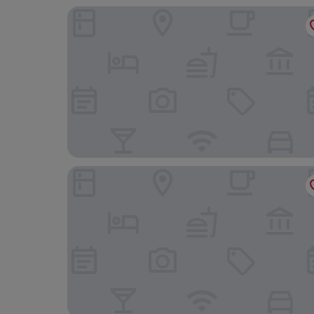
HOTEL MYEONGDONGJANG
Hotel28 Myeongdong