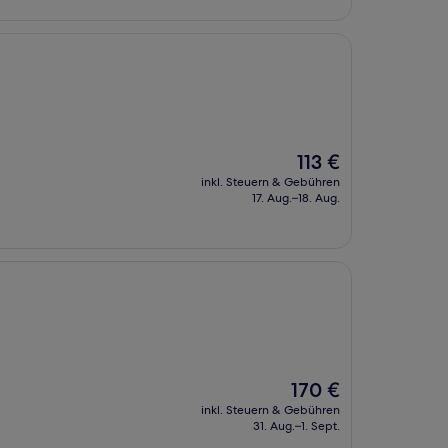
Der
113 €
Preis
inkl. Steuern & Gebühren
beträgt
17. Aug.–18. Aug.
113 €
Der
170 €
Preis
inkl. Steuern & Gebühren
beträgt
31. Aug.–1. Sept.
170 €