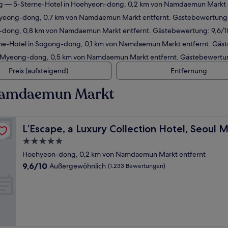
g
— 5-Sterne-Hotel in Hoehyeon-dong, 0,2 km von Namdaemun Markt e
yeong-dong, 0,7 km von Namdaemun Markt entfernt. Gästebewertung:
-dong, 0,8 km von Namdaemun Markt entfernt. Gästebewertung: 9,6/
ne-Hotel in Sogong-dong, 0,1 km von Namdaemun Markt entfernt. Gäs
 Myeong-dong, 0,5 km von Namdaemun Markt entfernt. Gästebewertun
Preis (aufsteigend)
Entfernung
 Namdaemun Markt
ongdong
L’Escape, a Luxury Collection Hotel, Seoul Myeongdong
L’Escape, a Luxury Collection Hotel, Seou
5.0-
Sterne-
Hoehyeon-dong, 0,2 km von Namdaemun Markt entfernt
Unterkunft
9.6
9,6/10
Außergewöhnlich
(1.233 Bewertungen)
von
10,
Außergewöhnlich,
(1.233
Bewertungen)