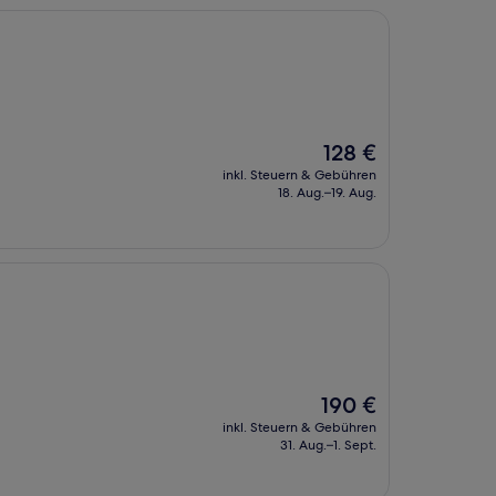
Der
128 €
Preis
inkl. Steuern & Gebühren
beträgt
18. Aug.–19. Aug.
128 €
Der
190 €
Preis
inkl. Steuern & Gebühren
beträgt
31. Aug.–1. Sept.
190 €