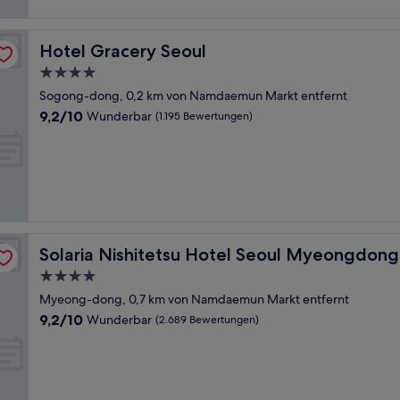
Hotel Gracery Seoul
Hotel Gracery Seoul
4.0-
Sterne-
Sogong-dong, 0,2 km von Namdaemun Markt entfernt
Unterkunft
9.2
9,2/10
Wunderbar
(1.195 Bewertungen)
von
10,
Wunderbar,
(1.195
Bewertungen)
Solaria Nishitetsu Hotel Seoul Myeongdong
Solaria Nishitetsu Hotel Seoul Myeongdong
4.0-
Sterne-
Myeong-dong, 0,7 km von Namdaemun Markt entfernt
Unterkunft
9.2
9,2/10
Wunderbar
(2.689 Bewertungen)
von
10,
Wunderbar,
(2.689
Bewertungen)