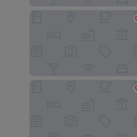
Hotel Gracery Seoul
Solaria Nishitetsu Hotel Seoul Myeongdong