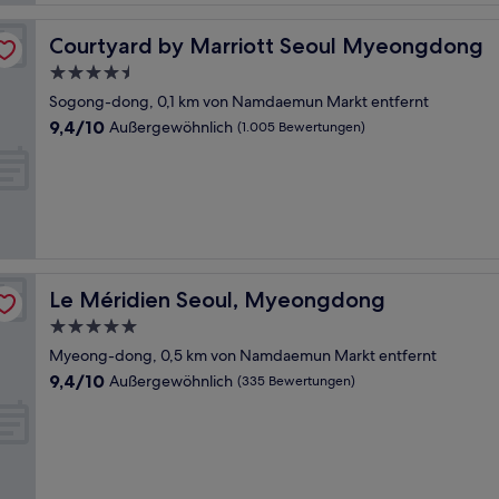
Courtyard by Marriott Seoul Myeongdong
Courtyard by Marriott Seoul Myeongdong
4.5-
Sterne-
Sogong-dong, 0,1 km von Namdaemun Markt entfernt
Unterkunft
9.4
9,4/10
Außergewöhnlich
(1.005 Bewertungen)
von
10,
Außergewöhnlich,
(1.005
Bewertungen)
Le Méridien Seoul, Myeongdong
Le Méridien Seoul, Myeongdong
5.0-
Sterne-
Myeong-dong, 0,5 km von Namdaemun Markt entfernt
Unterkunft
9.4
9,4/10
Außergewöhnlich
(335 Bewertungen)
von
10,
Außergewöhnlich,
(335
Bewertungen)