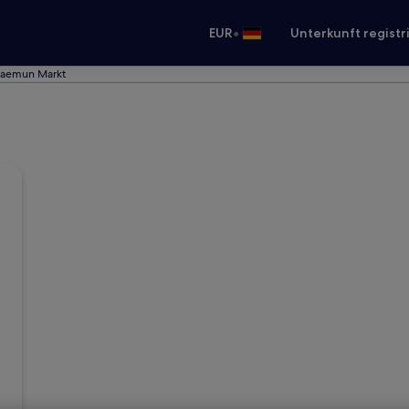
•
EUR
Unterkunft registr
daemun Markt