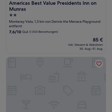
Americas Best Value Presidents Inn on Munras
Americas Best Value Presidents Inn on
Munras
2.0-
Sterne-
Monterey Vista, 1,3 km von Dennis the Menace Playground
Unterkunft
entfernt
7.6
7,6/10
Gut
(1.003 Bewertungen)
von
Der
85 €
10,
Preis
Gut,
inkl. Steuern & Gebühren
beträgt
30. Aug.–31. Aug.
(1.003
85 €
Bewertungen)
Vagabond Inn Monterey