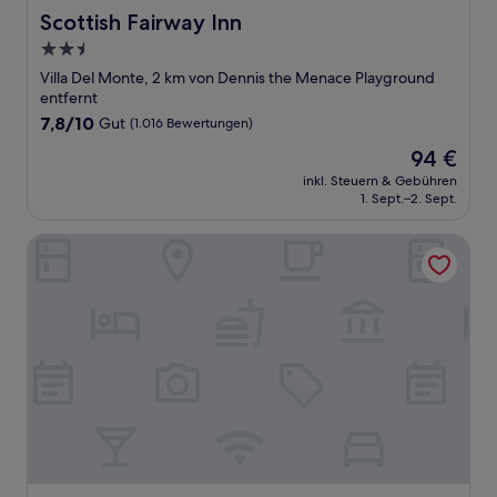
Scottish Fairway Inn
Scottish Fairway Inn
2.5-
Sterne-
Villa Del Monte, 2 km von Dennis the Menace Playground
Unterkunft
entfernt
7.8
7,8/10
Gut
(1.016 Bewertungen)
von
Der
94 €
10,
Preis
Gut,
inkl. Steuern & Gebühren
beträgt
1. Sept.–2. Sept.
(1.016
94 €
Bewertungen)
Americas Best Value Presidents Inn on Munras