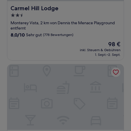
Carmel Hill Lodge
Carmel Hill Lodge
2.5-
Sterne-
Monterey Vista, 2 km von Dennis the Menace Playground
Unterkunft
entfernt
8.0
8,0/10
Sehr gut
(778 Bewertungen)
von
Der
98 €
10,
Preis
Sehr
inkl. Steuern & Gebühren
beträgt
1. Sept.–2. Sept.
gut,
98 €
(778
Bewertungen)
Scottish Fairway Inn