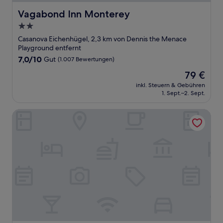
Vagabond Inn Monterey
Vagabond Inn Monterey
2.0-
Sterne-
Casanova Eichenhügel, 2,3 km von Dennis the Menace
Unterkunft
Playground entfernt
7.0
7,0/10
Gut
(1.007 Bewertungen)
von
Der
79 €
10,
Preis
Gut,
inkl. Steuern & Gebühren
beträgt
1. Sept.–2. Sept.
(1.007
79 €
Bewertungen)
Rodeway Inn Monterey Near Fairgrounds