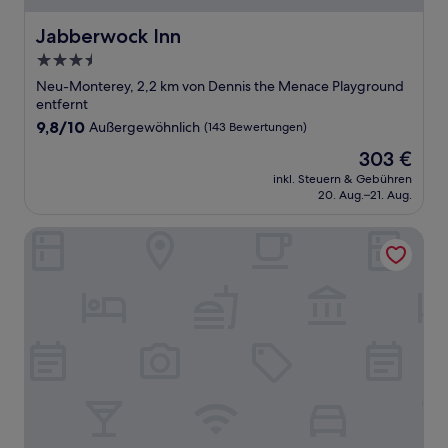
Jabberwock Inn
Jabberwock Inn
3.5-
Sterne-
Neu-Monterey, 2,2 km von Dennis the Menace Playground
Unterkunft
entfernt
9.8
9,8/10
Außergewöhnlich
(143 Bewertungen)
von
Der
303 €
10,
Preis
Außergewöhnlich,
inkl. Steuern & Gebühren
beträgt
20. Aug.–21. Aug.
(143
303 €
Bewertungen)
Monterey Plaza Hotel & Spa