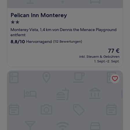
Pelican Inn Monterey
Pelican Inn Monterey
2.0-
Sterne-
Monterey Vista, 1,4 km von Dennis the Menace Playground
Unterkunft
entfernt
8.8
8,8/10
Hervorragend
(112 Bewertungen)
von
Der
77 €
10,
Preis
Hervorragend,
inkl. Steuern & Gebühren
beträgt
1. Sept.–2. Sept.
(112
77 €
Bewertungen)
Monterey Bay Lodge