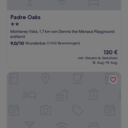
Padre Oaks
Padre Oaks
2.0-
Sterne-
Monterey Vista, 1,7 km von Dennis the Menace Playground
Unterkunft
entfernt
9.0
9,0/10
Wunderbar
(1.002 Bewertungen)
von
Der
130 €
10,
Preis
Wunderbar,
inkl. Steuern & Gebühren
beträgt
18. Aug.–19. Aug.
(1.002
130 €
Bewertungen)
Pelican Inn Monterey