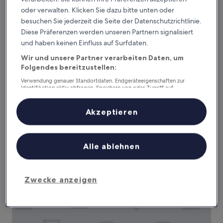
oder verwalten. Klicken Sie dazu bitte unten oder
besuchen Sie jederzeit die Seite der Datenschutzrichtlinie.
Diese Präferenzen werden unseren Partnern signalisiert
Stage Coach Lodge
Stage Coach Lodge
und haben keinen Einfluss auf Surfdaten.
2.5-
Wir und unsere Partner verarbeiten Daten, um
Sterne-
Eichenhain, 0,7 km von Dennis the Menace Playground
Folgendes bereitzustellen:
Unterkunft
entfernt
Verwendung genauer Standortdaten. Endgeräteeigenschaften zur
9.0
9,0/10
Wunderbar
(1.004 Bewertungen)
Identifikation aktiv abfragen. Speichern von oder Zugriff auf
von
Informationen auf einem Endgerät. Personalisierte Werbung und
Der
135 €
10,
Inhalte, Messung von Werbeleistung und der Performance von Inhalten,
Preis
Wunderbar,
inkl. Steuern & Gebühren
Zielgruppenforschung sowie Entwicklung und Verbesserung von
Akzeptieren
beträgt
Angeboten.
1. Sept.–2. Sept.
(1.004
135 €
Liste der Partner (Lieferanten)
Bewertungen)
Lone Oak Lodge
Alle ablehnen
Zwecke anzeigen