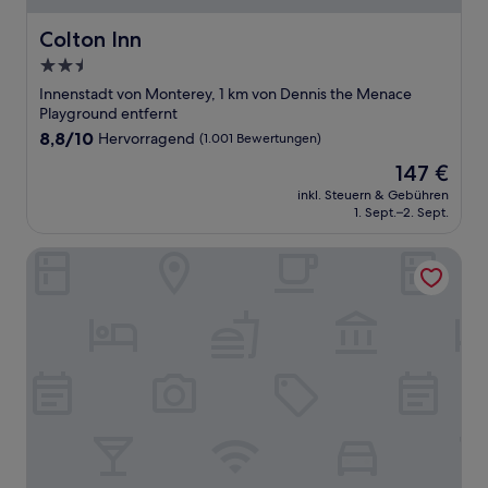
Colton Inn
Colton Inn
2.5-
Sterne-
Innenstadt von Monterey, 1 km von Dennis the Menace
Unterkunft
Playground entfernt
8.8
8,8/10
Hervorragend
(1.001 Bewertungen)
von
Der
147 €
10,
Preis
Hervorragend,
inkl. Steuern & Gebühren
beträgt
1. Sept.–2. Sept.
(1.001
147 €
Bewertungen)
Holiday Inn Express Monterey-Cannery Row by IHG