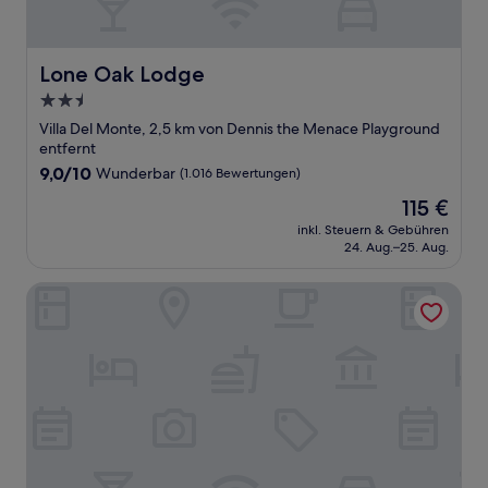
Lone Oak Lodge
Lone Oak Lodge
2.5-
Sterne-
Villa Del Monte, 2,5 km von Dennis the Menace Playground
Unterkunft
entfernt
9.0
9,0/10
Wunderbar
(1.016 Bewertungen)
von
Der
115 €
10,
Preis
Wunderbar,
inkl. Steuern & Gebühren
beträgt
24. Aug.–25. Aug.
(1.016
115 €
Bewertungen)
Padre Oaks