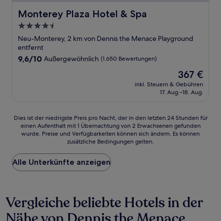
Monterey Plaza Hotel & Spa
Monterey Plaza Hotel & Spa
4.5-
Sterne-
Neu-Monterey, 2 km von Dennis the Menace Playground
Unterkunft
entfernt
9.6
9,6/10
Außergewöhnlich
(1.650 Bewertungen)
von
Der
367 €
10,
Preis
Außergewöhnlich,
inkl. Steuern & Gebühren
beträgt
17. Aug.–18. Aug.
(1.650
367 €
Bewertungen)
Dies
Dies ist der niedrigste Preis pro Nacht, der in den letzten 24 Stunden für
einen Aufenthalt mit 1 Übernachtung von 2 Erwachsenen gefunden
ist
wurde. Preise und Verfügbarkeiten können sich ändern. Es können
der
zusätzliche Bedingungen gelten.
niedrigste
Preis
Alle Unterkünfte anzeigen
pro
Nacht,
der
in
Vergleiche beliebte Hotels in der
den
letzten
Nähe von Dennis the Menace
24 Stunden