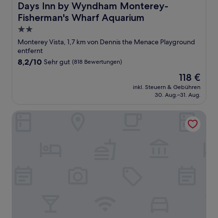
Days Inn by Wyndham Monterey-Fisherman's Wharf Aqu
Days Inn by Wyndham Monterey-
Fisherman's Wharf Aquarium
2.0-
Sterne-
Monterey Vista, 1,7 km von Dennis the Menace Playground
Unterkunft
entfernt
8.2
8,2/10
Sehr gut
(818 Bewertungen)
von
Der
118 €
10,
Preis
Sehr
inkl. Steuern & Gebühren
beträgt
30. Aug.–31. Aug.
gut,
118 €
(818
Bewertungen)
Carmel Hill Lodge