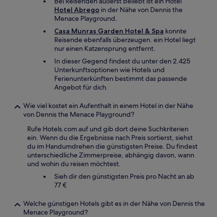
Bei Reisenden äußerst beliebt ist ein Hotel
Hotel Abrego
in der Nähe von Dennis the
Menace Playground.
Casa Munras Garden Hotel & Spa
konnte
Reisende ebenfalls überzeugen. ein Hotel liegt
nur einen Katzensprung entfernt.
In dieser Gegend findest du unter den 2.425
Unterkunftsoptionen wie Hotels und
Ferienunterkünften bestimmt das passende
Angebot für dich.
Wie viel kostet ein Aufenthalt in einem Hotel in der Nähe
von Dennis the Menace Playground?
Rufe Hotels.com auf und gib dort deine Suchkriterien
ein. Wenn du die Ergebnisse nach Preis sortierst, siehst
du im Handumdrehen die günstigsten Preise. Du findest
unterschiedliche Zimmerpreise, abhängig davon, wann
und wohin du reisen möchtest.
Sieh dir den günstigsten Preis pro Nacht an ab
77 €
Welche günstigen Hotels gibt es in der Nähe von Dennis the
Menace Playground?