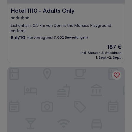
Hotel 1110 - Adults Only
Hotel 1110 - Adults Only
4.0-
Sterne-
Eichenhain, 0,5 km von Dennis the Menace Playground
Unterkunft
entfernt
8.6
8,6/10
Hervorragend
(1.002 Bewertungen)
von
Der
187 €
10,
Preis
Hervorragend,
inkl. Steuern & Gebühren
beträgt
1. Sept.–2. Sept.
(1.002
187 €
Bewertungen)
The Inn at 1252