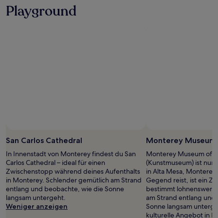
Playground
San Carlos Cathedral
Monterey Museum o
In Innenstadt von Monterey findest du San
Monterey Museum of Ar
Carlos Cathedral – ideal für einen
(Kunstmuseum) ist nur e
Zwischenstopp während deines Aufenthalts
in Alta Mesa, Monterey
in Monterey. Schlender gemütlich am Strand
Gegend reist, ist ein Z
entlang und beobachte, wie die Sonne
bestimmt lohnenswert.
langsam untergeht.
am Strand entlang und 
Weniger anzeigen
Sonne langsam unterge
kulturelle Angebot in M