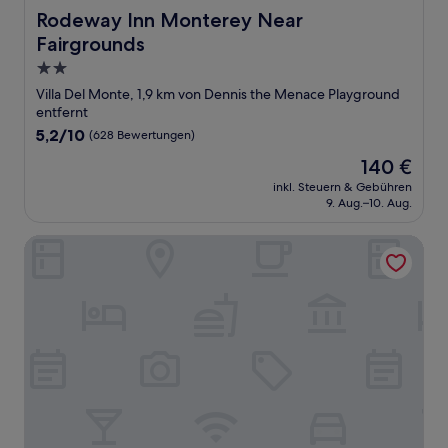
Rodeway Inn Monterey Near Fairgrounds
Rodeway Inn Monterey Near
Fairgrounds
2.0-
Sterne-
Villa Del Monte, 1,9 km von Dennis the Menace Playground
Unterkunft
entfernt
5.2
5,2/10
(628 Bewertungen)
von
Der
140 €
10,
Preis
(628
inkl. Steuern & Gebühren
beträgt
9. Aug.–10. Aug.
Bewertungen)
140 €
Jabberwock Inn