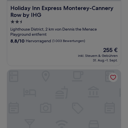
Holiday Inn Express Monterey-Cannery Row by IHG
Holiday Inn Express Monterey-Cannery
Row by IHG
2.5-
Sterne-
Lighthouse District, 2 km von Dennis the Menace
Unterkunft
Playground entfernt
8.8
8,8/10
Hervorragend
(1.003 Bewertungen)
von
Der
255 €
10,
Preis
Hervorragend,
inkl. Steuern & Gebühren
beträgt
31. Aug.–1. Sept.
(1.003
255 €
Bewertungen)
Ramada by Wyndham Monterey