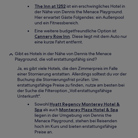
The Inn at 1252
ist ein erschwingliches Hotel in
der Nähe von Dennis the Menace Playground.
Hier erwartet Gäste Folgendes: ein Außenpool
und ein Fitnessbereich.
Eine weitere budgetfreundliche Option ist
Cannery Row Inn
. Diese liegt mit dem Auto nur
eine kurze Fahrt entfernt.
Gibt es Hotels in der Nähe von Dennis the Menace
Playground, die voll erstattungsfähig sind?
Ja, es gibt viele Hotels, die den Zimmerpreis im Falle
einer Stornierung erstatten. Allerdings solltest du vor der
Buchung die Stornierungsfrist prüfen. Um
erstattungsfähige Preise zu finden, nutze am besten bei
der Suche die Filteroption „Voll erstattungsfähige
Unterkunft".
Sowohl
Hyatt Regency Monterey Hotel &
Spa
als auch
Monterey Plaza Hotel & Spa
liegen in der Umgebung von Dennis the
Menace Playground, stehen bei Reisenden
hoch im Kurs und bieten erstattungsfähige
Preise an.