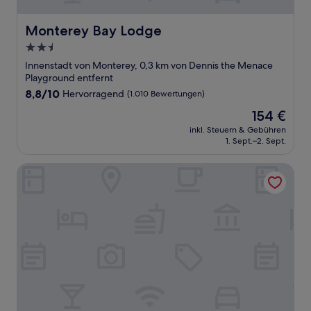
Monterey Bay Lodge
Monterey Bay Lodge
2.5-
Sterne-
Innenstadt von Monterey, 0,3 km von Dennis the Menace
Unterkunft
Playground entfernt
8.8
8,8/10
Hervorragend
(1.010 Bewertungen)
von
Der
154 €
10,
Preis
Hervorragend,
inkl. Steuern & Gebühren
beträgt
1. Sept.–2. Sept.
(1.010
154 €
Bewertungen)
Colton Inn