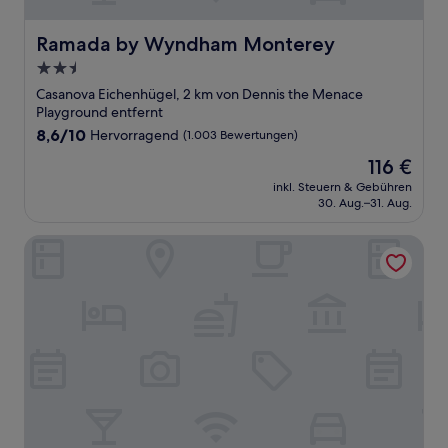
Ramada by Wyndham Monterey
Ramada by Wyndham Monterey
2.5-
Sterne-
Casanova Eichenhügel, 2 km von Dennis the Menace
Unterkunft
Playground entfernt
8.6
8,6/10
Hervorragend
(1.003 Bewertungen)
von
Der
116 €
10,
Preis
Hervorragend,
inkl. Steuern & Gebühren
beträgt
30. Aug.–31. Aug.
(1.003
116 €
Bewertungen)
Hotel 1110 - Adults Only