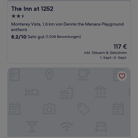
The Inn at 1252
The Inn at 1252
2.5-
Sterne-
Monterey Vista, 1,6 km von Dennis the Menace Playground
Unterkunft
entfernt
8.2
8,2/10
Sehr gut
(1.008 Bewertungen)
von
Der
117 €
10,
Preis
Sehr
inkl. Steuern & Gebühren
beträgt
1. Sept.–2. Sept.
gut,
117 €
(1.008
Bewertungen)
Monterey Fireplace Inn