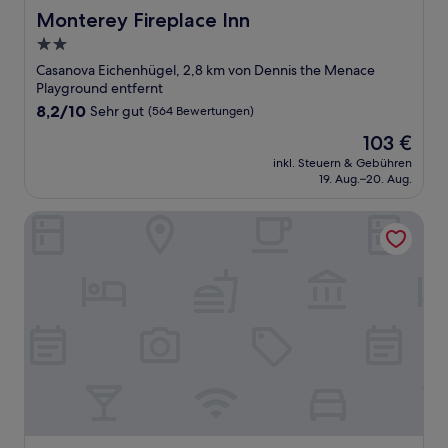
Monterey Fireplace Inn
Monterey Fireplace Inn
2.0-
Sterne-
Casanova Eichenhügel, 2,8 km von Dennis the Menace
Unterkunft
Playground entfernt
8.2
8,2/10
Sehr gut
(564 Bewertungen)
von
Der
103 €
10,
Preis
Sehr
inkl. Steuern & Gebühren
beträgt
19. Aug.–20. Aug.
gut,
103 €
(564
Bewertungen)
Days Inn by Wyndham Monterey-Fisherman's Wharf Aqua