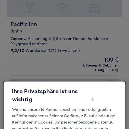
Pacific Inn
Pacific Inn
2.5-
Sterne-
Casanova Eichenhügel, 2,8 km von Dennis the Menace
Unterkunft
Playground entfernt
9.2
9,2/10
Wunderbar
(1.778 Bewertungen)
von
Der
109 €
10,
Preis
Wunderbar,
inkl. Steuern & Gebühren
beträgt
30. Aug.–31. Aug.
(1.778
109 €
Bewertungen)
Stage Coach Lodge
Ihre Privatsphäre ist uns
wichtig
Wir und unsere
16
Partner speichern und/ oder greifen
auf Informationen auf einem Gerät zu, z.B. auf eindeutige
Kennungen in Cookies, um personenbezogene Daten zu
verarbeiten. Sie können Ihre Präferenzen akzeptieren