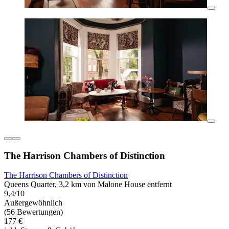
The Harrison Chambers of Distinction
The Harrison Chambers of Distinction
Queens Quarter, 3,2 km von Malone House entfernt
9,4/10
Außergewöhnlich
(56 Bewertungen)
177 €