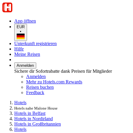
App öffnen
EUR
•
Unterkunft registrieren
Hilfe
Meine Reisen
Anmelden
Sichere dir Sofortrabatte dank Preisen für Mitglieder
Anmelden
Mehr zu Hotels.com Rewards
Reisen buchen
Feedback
Hotels
Hotels nahe Malone House
Hotels in Belfast
Hotels in Nordirland
Hotels in Großbritannien
Hotels