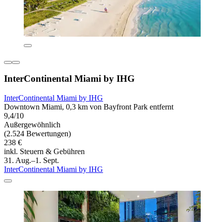
InterContinental Miami by IHG
InterContinental Miami by IHG
Downtown Miami, 0,3 km von Bayfront Park entfernt
9,4/10
Außergewöhnlich
(2.524 Bewertungen)
238 €
inkl. Steuern & Gebühren
31. Aug.–1. Sept.
InterContinental Miami by IHG