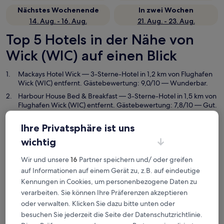
Nächstes Wochenende
In zwei Wochen
14. Aug. - 16. Aug.
21. Aug. - 23. Aug.
Top 5 Hotels in der Nähe von
Wick (WIC) auf einen Blick
Mackays Hotel Wick
— 3-Sterne-Hotel in 1,2 km von Flughafen
Wick (WIC) entfernt. Gästebewertung: 9,0/10 — Wunderbar.
Harbour House Bed & Breakfast
— 3-Sterne-Hotel in 1,5 km von
Flughafen Wick (WIC) entfernt. Gästebewertung: 7,8/10 — Gut.
Norseman Hotel
— 3-Sterne-Hotel in 1 km von Flughafen Wick
Ihre Privatsphäre ist uns
(WIC) entfernt. Gästebewertung: 8,2/10 — Sehr gut.
Empfohlene Unterkünfte
Preis (aufsteigend)
Ent
wichtig
Flughafen Wick (WIC) – wo
Wir und unsere
16
Partner speichern und/ oder greifen
auf Informationen auf einem Gerät zu, z.B. auf eindeutige
übernachten?
Kennungen in Cookies, um personenbezogene Daten zu
verarbeiten. Sie können Ihre Präferenzen akzeptieren
oder verwalten. Klicken Sie dazu bitte unten oder
Mackays Hotel Wick
besuchen Sie jederzeit die Seite der Datenschutzrichtlinie.