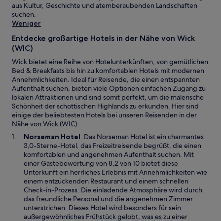
aus Kultur, Geschichte und atemberaubenden Landschaften
zusätzliche
suchen.
Bedingungen
Weniger
gelten.
Entdecke großartige Hotels in der Nähe von Wick
(WIC)
Wick bietet eine Reihe von Hotelunterkünften, von gemütlichen
Bed & Breakfasts bis hin zu komfortablen Hotels mit modernen
Annehmlichkeiten. Ideal für Reisende, die einen entspannten
Aufenthalt suchen, bieten viele Optionen einfachen Zugang zu
lokalen Attraktionen und sind somit perfekt, um die malerische
Schönheit der schottischen Highlands zu erkunden. Hier sind
einige der beliebtesten Hotels bei unseren Reisenden in der
Nähe von Wick (WIC):
W
Norseman Hotel
: Das Norseman Hotel ist ein charmantes
i
3,0-Sterne-Hotel, das Freizeitreisende begrüßt, die einen
r
komfortablen und angenehmen Aufenthalt suchen. Mit
d
einer Gästebewertung von 8,2 von 10 bietet diese
i
Unterkunft ein herrliches Erlebnis mit Annehmlichkeiten wie
n
einem entzückenden Restaurant und einem schnellen
e
Check-in-Prozess. Die einladende Atmosphäre wird durch
i
das freundliche Personal und die angenehmen Zimmer
n
unterstrichen. Dieses Hotel wird besonders für sein
e
außergewöhnliches Frühstück gelobt, was es zu einer