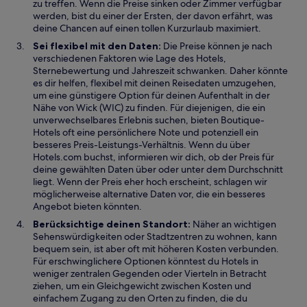
m
zu treffen. Wenn die Preise sinken oder Zimmer verfügbar
n
werden, bist du einer der Ersten, der davon erfährt, was
e
deine Chancen auf einen tollen Kurzurlaub maximiert.
u
Sei flexibel mit den Daten:
Die Preise können je nach
e
verschiedenen Faktoren wie Lage des Hotels,
n
Sternebewertung und Jahreszeit schwanken. Daher könnte
F
es dir helfen, flexibel mit deinen Reisedaten umzugehen,
e
um eine günstigere Option für deinen Aufenthalt in der
n
Nähe von Wick (WIC) zu finden. Für diejenigen, die ein
s
unverwechselbares Erlebnis suchen, bieten Boutique-
t
Hotels oft eine persönlichere Note und potenziell ein
e
besseres Preis-Leistungs-Verhältnis. Wenn du über
r
Hotels.com buchst, informieren wir dich, ob der Preis für
g
deine gewählten Daten über oder unter dem Durchschnitt
e
liegt. Wenn der Preis eher hoch erscheint, schlagen wir
ö
möglicherweise alternative Daten vor, die ein besseres
f
Angebot bieten könnten.
f
Berücksichtige deinen Standort:
Näher an wichtigen
n
Sehenswürdigkeiten oder Stadtzentren zu wohnen, kann
e
bequem sein, ist aber oft mit höheren Kosten verbunden.
t
Für erschwinglichere Optionen könntest du Hotels in
weniger zentralen Gegenden oder Vierteln in Betracht
ziehen, um ein Gleichgewicht zwischen Kosten und
einfachem Zugang zu den Orten zu finden, die du