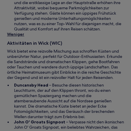
n
und die erstklassige Lage an der Hauptstraße erhöhen ihre
e
e
Attraktivität, wobei bequeme Parkmöglichkeiten zur
r
m
Verfügung stehen. Gäste können ein üppiges Frühstück
g
n
genießen und moderne Unterhaltungsmöglichkeiten
e
e
nutzen, was es zu einer Top-Wahl für diejenigen macht, die
ö
u
Qualität und Komfort auf ihren Reisen schätzen.
f
e
Weniger
f
n
n
Aktivitäten in Wick (WIC)
F
e
e
Wick bietet eine reizvolle Mischung aus schroffen Küsten und
t
n
unberührter Natur, perfekt für Outdoor-Enthusiasten. Erkunde
s
die Sandstrände und dramatischen Klippen, gehe Bootfahren
t
oder Tauchen und wandere durch üppige Landschaften. Das
e
örtliche Heimatmuseum gibt Einblicke in die reiche Geschichte
r
der Gegend und ist ein reizvoller Halt für jeden Reisenden.
g
W
Duncansby Head
– Besuche diesen historischen
e
i
Leuchtturm, der auf den Klippen thront, wo du einen
ö
r
gemütlichen Spaziergang machen und die
f
d
atemberaubende Aussicht auf die Nordsee genießen
f
i
kannst. Die dramatische Küste bietet an jeder Ecke
n
n
Fotomöglichkeiten, und das Geräusch der brechenden
e
e
Wellen darunter trägt zum Erlebnis bei.
t
i
W
John O' Groats Signpost
– Verpasse nicht den ikonischen
n
i
John O' Groats Signpost, ein beliebtes Wahrzeichen, das