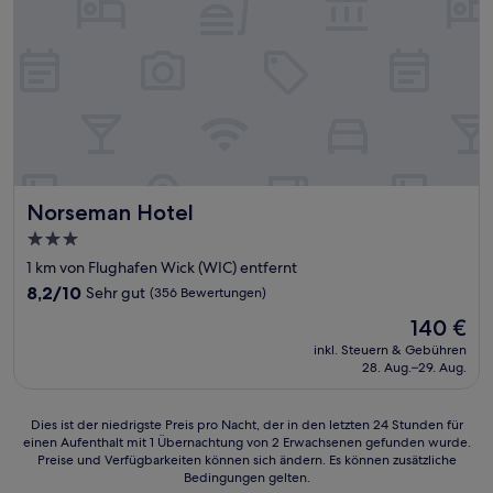
Norseman Hotel
Norseman Hotel
3.0-
Sterne-
1 km von Flughafen Wick (WIC) entfernt
Unterkunft
8.2
8,2/10
Sehr gut
(356 Bewertungen)
von
Der
140 €
10,
Preis
Sehr
inkl. Steuern & Gebühren
beträgt
28. Aug.–29. Aug.
gut,
140 €
(356
Bewertungen)
Dies
Dies ist der niedrigste Preis pro Nacht, der in den letzten 24 Stunden für
einen Aufenthalt mit 1 Übernachtung von 2 Erwachsenen gefunden wurde.
ist
Preise und Verfügbarkeiten können sich ändern. Es können zusätzliche
der
Bedingungen gelten.
niedrigste