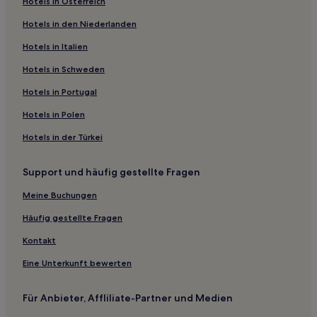
Hotels in Österreich
Orkney-Inseln: Hotels
Hotels in den Niederlanden
Cottages in Strathy Bay
Hotels in Italien
Hotels mit inbegriffenem Frühstück in Kirkwall
Hotels in Schweden
Hotels in Portugal
Hotels in Polen
Hotels in der Türkei
Support und häufig gestellte Fragen
Meine Buchungen
Häufig gestellte Fragen
Kontakt
Eine Unterkunft bewerten
Für Anbieter, Affliliate-Partner und Medien