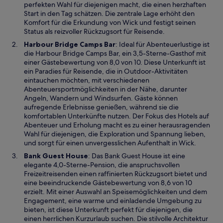
m
perfekten Wahl für diejenigen macht, die einen herzhaften
n
Start in den Tag schätzen. Die zentrale Lage erhöht den
e
Komfort für die Erkundung von Wick und festigt seinen
u
Status als reizvoller Rückzugsort für Reisende.
e
W
Harbour Bridge Camps Bar
: Ideal für Abenteuerlustige ist
n
i
die Harbour Bridge Camps Bar, ein 3,5-Sterne-Gasthof mit
F
r
einer Gästebewertung von 8,0 von 10. Diese Unterkunft ist
e
d
ein Paradies für Reisende, die in Outdoor-Aktivitäten
n
i
eintauchen möchten, mit verschiedenen
s
n
Abenteuersportmöglichkeiten in der Nähe, darunter
t
e
Angeln, Wandern und Windsurfen. Gäste können
e
i
aufregende Erlebnisse genießen, während sie die
r
n
komfortablen Unterkünfte nutzen. Der Fokus des Hotels auf
g
e
Abenteuer und Erholung macht es zu einer herausragenden
e
m
Wahl für diejenigen, die Exploration und Spannung lieben,
ö
n
und sorgt für einen unvergesslichen Aufenthalt in Wick.
f
e
W
Bank Guest House
: Das Bank Guest House ist eine
f
u
i
elegante 4,0-Sterne-Pension, die anspruchsvollen
n
e
r
Freizeitreisenden einen raffinierten Rückzugsort bietet und
e
n
d
eine beeindruckende Gästebewertung von 8,6 von 10
t
F
i
erzielt. Mit einer Auswahl an Speisemöglichkeiten und dem
e
n
Engagement, eine warme und einladende Umgebung zu
n
e
bieten, ist diese Unterkunft perfekt für diejenigen, die
s
i
einen herrlichen Kurzurlaub suchen. Die stilvolle Architektur
t