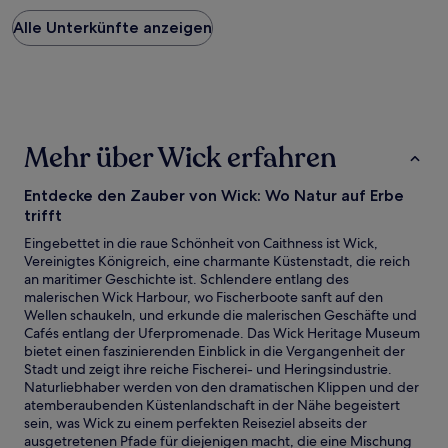
Preis
Alle Unterkünfte anzeigen
pro
Nacht,
der
in
den
letzten
24 Stunden
Mehr über Wick erfahren
für
einen
Aufenthalt
Entdecke den Zauber von Wick: Wo Natur auf Erbe
mit
trifft
1 Übernachtung
Eingebettet in die raue Schönheit von Caithness ist Wick,
von
Vereinigtes Königreich, eine charmante Küstenstadt, die reich
2 Erwachsenen
an maritimer Geschichte ist. Schlendere entlang des
gefunden
malerischen Wick Harbour, wo Fischerboote sanft auf den
wurde.
Wellen schaukeln, und erkunde die malerischen Geschäfte und
Preise
Cafés entlang der Uferpromenade. Das Wick Heritage Museum
und
bietet einen faszinierenden Einblick in die Vergangenheit der
Verfügbarkeiten
Stadt und zeigt ihre reiche Fischerei- und Heringsindustrie.
können
Naturliebhaber werden von den dramatischen Klippen und der
sich
atemberaubenden Küstenlandschaft in der Nähe begeistert
ändern.
sein, was Wick zu einem perfekten Reiseziel abseits der
Es
ausgetretenen Pfade für diejenigen macht, die eine Mischung
können