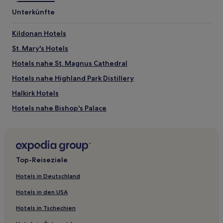
Unterkünfte
Kildonan Hotels
St. Mary's Hotels
Hotels nahe St. Magnus Cathedral
Hotels nahe Highland Park Distillery
Halkirk Hotels
Hotels nahe Bishop's Palace
Hotels nahe Duncansby Head
Thurso Hotels
Hotels nahe RSPB-Naturschutzgebiet Marwick Head
Top-Reiseziele
Wick Hotels
Hotels in Deutschland
Stromness Hotels
Hotels in den USA
Hotels nahe Orkney Brewery
Hotels in Tschechien
Borgie Hotels