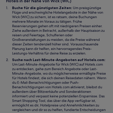
Hotels in der Nähe von Wick (WIC)
e
F
m
f
r
e
n
n
Buche für die günstigsten Zeiten:
Um preisgünstige
g
n
e
e
Flüge und erschwingliche Hotelangebote in der Nähe von
e
s
u
t
Wick (WIC) zu sichern, ist es ratsam, deine Buchungen
ö
t
e
mehrere Monate im Voraus zu tätigen. Frühe
f
e
n
Reservierungen gehen oft mit niedrigeren Preisen einher.
f
r
F
Ziehe außerdem in Betracht, außerhalb der Hauptsaison zu
n
g
e
reisen und Feiertage, Schulferien oder
e
e
n
Großveranstaltungen zu meiden, da die Preise während
t
ö
s
dieser Zeiten tendenziell höher sind. Vorausschauende
f
t
Planung kann dir helfen, ein hervorragendes Preis-
f
e
Leistungs-Verhältnis für deine Reise zu erzielen.
n
r
Suche nach Last-Minute-Angeboten auf Hotels.com:
e
g
Um Last-Minute-Angebote für Wick (WIC) auf Hotels.com
t
e
W
zu entdecken, gehe zum Bereich
Angebote
oder Last-
ö
i
Minute-Angebote, wo du möglicherweise ermäßigte Preise
f
r
für Hotels findest, die sich deinen Reisedaten nähern. Wenn
f
d
du E-Mail-Benachrichtigungen oder Push-
n
i
Benachrichtigungen von Hotels.com aktivierst, bleibst du
e
n
außerdem über Blitzverkäufe und Sonderaktionen
t
e
informiert und verpasst keine potenziellen Ersparnisse. Das
i
Smart Shopping Tool, das über die App verfügbar ist,
n
ermöglicht es dir, Hotelpreise und Annehmlichkeiten zu
e
vergleichen und dir so zu helfen, fundierte Entscheidungen