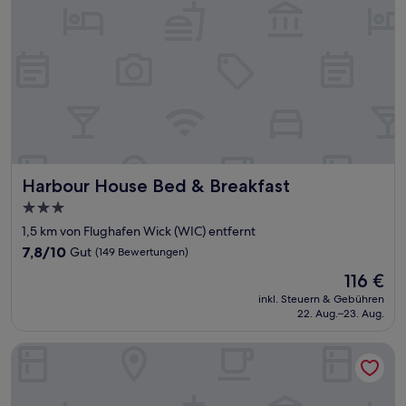
Harbour House Bed & Breakfast
Harbour House Bed & Breakfast
3.0-
Sterne-
1,5 km von Flughafen Wick (WIC) entfernt
Unterkunft
7.8
7,8/10
Gut
(149 Bewertungen)
von
Der
116 €
10,
Preis
Gut,
inkl. Steuern & Gebühren
beträgt
22. Aug.–23. Aug.
(149
116 €
Bewertungen)
Norseman Hotel