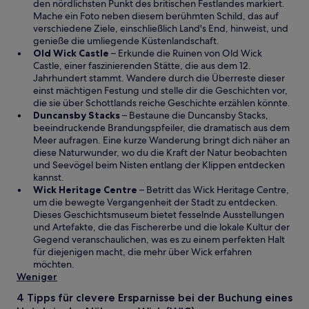
e
r
den nördlichsten Punkt des britischen Festlandes markiert.
m
d
Mache ein Foto neben diesem berühmten Schild, das auf
n
i
verschiedene Ziele, einschließlich Land's End, hinweist, und
e
n
genieße die umliegende Küstenlandschaft.
W
u
e
Old Wick Castle
– Erkunde die Ruinen von Old Wick
i
e
i
Castle, einer faszinierenden Stätte, die aus dem 12.
r
n
n
Jahrhundert stammt. Wandere durch die Überreste dieser
d
F
e
einst mächtigen Festung und stelle dir die Geschichten vor,
i
e
m
die sie über Schottlands reiche Geschichte erzählen könnte.
n
n
W
n
Duncansby Stacks
– Bestaune die Duncansby Stacks,
e
s
i
e
beeindruckende Brandungspfeiler, die dramatisch aus dem
i
t
r
u
Meer aufragen. Eine kurze Wanderung bringt dich näher an
n
e
d
e
diese Naturwunder, wo du die Kraft der Natur beobachten
e
r
i
n
und Seevögel beim Nisten entlang der Klippen entdecken
m
g
n
F
kannst.
n
e
e
W
e
Wick Heritage Centre
– Betritt das Wick Heritage Centre,
e
ö
i
i
n
um die bewegte Vergangenheit der Stadt zu entdecken.
u
f
n
r
s
Dieses Geschichtsmuseum bietet fesselnde Ausstellungen
e
f
e
d
t
und Artefakte, die das Fischererbe und die lokale Kultur der
n
n
m
i
e
Gegend veranschaulichen, was es zu einem perfekten Halt
F
e
n
n
r
für diejenigen macht, die mehr über Wick erfahren
e
t
e
e
g
möchten.
n
u
i
e
Weniger
s
e
n
ö
4 Tipps für clevere Ersparnisse bei der Buchung eines
t
n
e
f