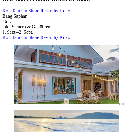
Koh Talu On Shore Resort by Koko
Bang Saphan
46 €
inkl. Steuern & Gebühren
1. Sept.–2. Sept.
Koh Talu On Shore Resort by Koko