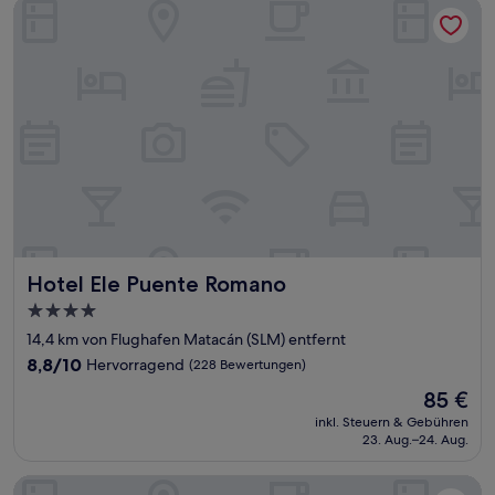
Hotel Ele Puente Romano
Hotel Ele Puente Romano
Hotel Ele Puente Romano
4.0-
Sterne-
14,4 km von Flughafen Matacán (SLM) entfernt
Unterkunft
8.8
8,8/10
Hervorragend
(228 Bewertungen)
von
Der
85 €
10,
Preis
Hervorragend,
inkl. Steuern & Gebühren
beträgt
23. Aug.–24. Aug.
(228
85 €
Bewertungen)
Grand Hotel Don Gregorio