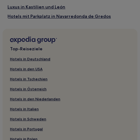
Luxus in Kastilien und León
Hotels mit Parkplatz in Navarredonda de Gredos
Luxus in Zamora
Hotels mit Fitnessbereich in Valladolid
Hotels mit inbegriffenem Frühstück nahe Muralla de Ávila
Top-Reiseziele
Familien nahe Muralla de Ávila
Hotels in Deutschland
El Cubo de Tierra del Vino Hotels
Hotels in den USA
Hotels nahe Gefängnis Salvatierra de Tormes
Hotels in Tschechien
Rágama Hotels
Hotels in Österreich
Hotels nahe Hospital del Estudio
Hotels in den Niederlanden
Beleña Hotels
Hotels in Italien
Huerta Hotels
Muñico Hotels
Hotels in Schweden
Hotels nahe Iglesia de San Benito
Hotels in Portugal
Almenara de Tormes Hotels
Hotels in Polen