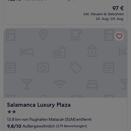
von
Der
97 €
10,
Preis
Wunderbar,
inkl. Steuern & Gebühren
beträgt
23. Aug.–24. Aug.
(619
97 €
Bewertungen)
Salamanca Luxury Plaza
Salamanca Luxury Plaza
Salamanca Luxury Plaza
2.0-
Sterne-
13,8 km von Flughafen Matacán (SLM) entfernt
Unterkunft
9.8
9,8/10
Außergewöhnlich
(279 Bewertungen)
von