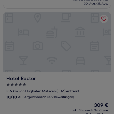
beträgt
30. Aug.–31. Aug.
(16
79 €
Bewertungen)
Hotel Rector
Hotel Rector
Hotel Rector
5.0-
Sterne-
13,9 km von Flughafen Matacán (SLM) entfernt
Unterkunft
10.0
10/10
Außergewöhnlich
(379 Bewertungen)
von
Der
309 €
10,
Preis
Außergewöhnlich,
inkl. Steuern & Gebühren
beträgt