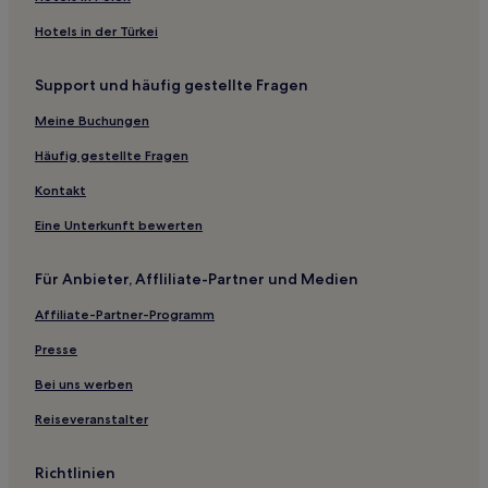
Castellanos de Villiquera Hotels
Hotels in der Türkei
Machacón Hotels
Support und häufig gestellte Fragen
Moriscos Hotels
Meine Buchungen
Frades de la Sierra Hotels
Fresno el Viejo Hotels
Häufig gestellte Fragen
Barbalos Hotels
Kontakt
Mamblas Hotels
Eine Unterkunft bewerten
Buenavista Hotels
Für Anbieter, Affliliate-Partner und Medien
Topas Hotels
Affiliate-Partner-Programm
Gomecello Hotels
Presse
San Cristóbal de la Cuesta Hotels
Hotels nahe Höhle von Salamanca
Bei uns werben
Hotels nahe Cielo de Salamanca
Reiseveranstalter
Hotels nahe Torre del Clavero
Richtlinien
Campo de Salamanca: Hotels