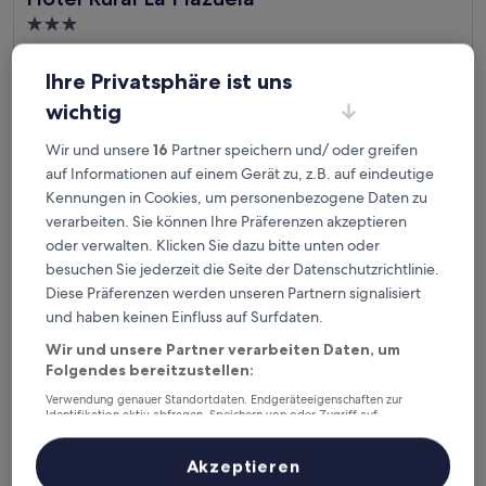
3.0-
Sterne-
6,1 km von Flughafen Matacán (SLM) entfernt
Unterkunft
6.0
6,0/10
(7 Bewertungen)
Ihre Privatsphäre ist uns
von
Der
60 €
wichtig
10,
Preis
(7
inkl. Steuern & Gebühren
beträgt
Wir und unsere
16
Partner speichern und/ oder greifen
9. Aug.–10. Aug.
Bewertungen)
60 €
auf Informationen auf einem Gerät zu, z.B. auf eindeutige
Exe Salamanca
Kennungen in Cookies, um personenbezogene Daten zu
verarbeiten. Sie können Ihre Präferenzen akzeptieren
oder verwalten. Klicken Sie dazu bitte unten oder
besuchen Sie jederzeit die Seite der Datenschutzrichtlinie.
Diese Präferenzen werden unseren Partnern signalisiert
und haben keinen Einfluss auf Surfdaten.
Wir und unsere Partner verarbeiten Daten, um
Folgendes bereitzustellen:
Verwendung genauer Standortdaten. Endgeräteeigenschaften zur
Identifikation aktiv abfragen. Speichern von oder Zugriff auf
Informationen auf einem Endgerät. Personalisierte Werbung und
Inhalte, Messung von Werbeleistung und der Performance von Inhalten,
Zielgruppenforschung sowie Entwicklung und Verbesserung von
Akzeptieren
Exe Salamanca
Exe Salamanca
Angeboten.