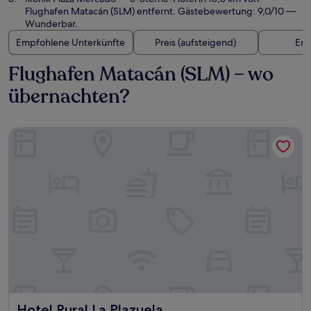
Flughafen Matacán (SLM) entfernt. Gästebewertung: 9,0/10 —
Wunderbar.
Empfohlene Unterkünfte
Preis (aufsteigend)
Ent
Flughafen Matacán (SLM) – wo
übernachten?
Hotel Rural La Plazuela
Hotel Rural La Plazuela
Hotel Rural La Plazuela