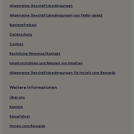
Allgemeine Geschäftsbedingungen
Santiago de la Puebla Hotels
Allgemeine Geschäftsbedingungen von FeWo-direkt
San Miguel de la Ribera Hotels
Barrierefreiheit
Rinconada Hotels
Las Bardas Hotels
Datenschutz
Las Guareñas: Hotels
Cookies
Valdecarros Hotels
Rechtliche Hinweise/Kontakt
Hostels in Kastilien und León
Inhaltsrichtlinien und Melden von Inhalten
Hostels in Salamanca
Allgemeine Geschäftsbedingungen für Hotels.com Rewards
Pensionen in Salamanca
Weitere Informationen
4-Sterne-Hotels in Valladolid
Über uns
Karriere
Reiseführer
Hotels.com Rewards