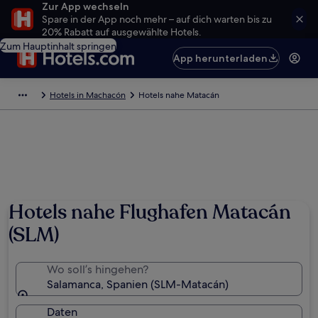
Zur App wechseln
Spare in der App noch mehr – auf dich warten bis zu
20% Rabatt auf ausgewählte Hotels.
Zum Hauptinhalt springen
App herunterladen
Hotels in Machacón
Hotels nahe Matacán
Hotels nahe Flughafen Matacán
(SLM)
Wo soll’s hingehen?
Salamanca, Spanien (SLM-Matacán)
Daten