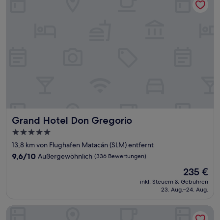
Grand Hotel Don Gregorio
Grand Hotel Don Gregorio
5.0-
Sterne-
13,8 km von Flughafen Matacán (SLM) entfernt
Unterkunft
9.6
9,6/10
Außergewöhnlich
(336 Bewertungen)
von
Der
235 €
10,
Preis
Außergewöhnlich,
inkl. Steuern & Gebühren
beträgt
23. Aug.–24. Aug.
(336
235 €
Bewertungen)
Salamanca Centro Apartamentos