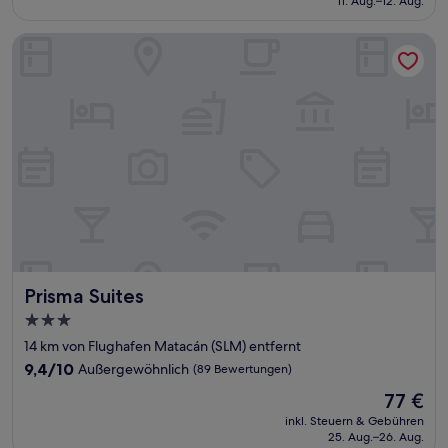
11. Aug.–12. Aug.
(379
309 €
Bewertungen)
Prisma Suites
Prisma Suites
Prisma Suites
3.0-
Sterne-
14 km von Flughafen Matacán (SLM) entfernt
Unterkunft
9.4
9,4/10
Außergewöhnlich
(89 Bewertungen)
von
Der
77 €
10,
Preis
Außergewöhnlich,
inkl. Steuern & Gebühren
beträgt
25. Aug.–26. Aug.
(89