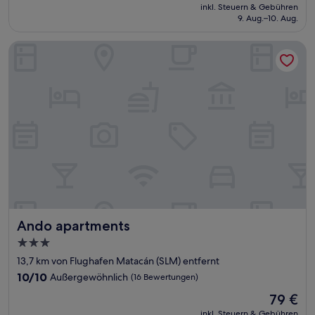
Preis
Sehr
inkl. Steuern & Gebühren
beträgt
9. Aug.–10. Aug.
gut,
69 €
(120
Bewertungen)
Ando apartments
Ando apartments
Ando apartments
3.0-
Sterne-
13,7 km von Flughafen Matacán (SLM) entfernt
Unterkunft
10.0
10/10
Außergewöhnlich
(16 Bewertungen)
von
Der
79 €
10,
Preis
Außergewöhnlich,
inkl. Steuern & Gebühren