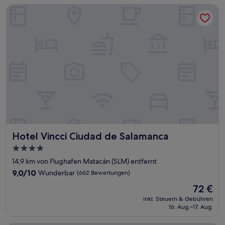
Hotel Vincci Ciudad de Salamanca
Hotel Vincci Ciudad de Salamanca
Hotel Vincci Ciudad de Salamanca
4.0-
Sterne-
14,9 km von Flughafen Matacán (SLM) entfernt
Unterkunft
9.0
9,0/10
Wunderbar
(662 Bewertungen)
von
Der
72 €
10,
Preis
Wunderbar,
inkl. Steuern & Gebühren
beträgt
16. Aug.–17. Aug.
(662
72 €
Bewertungen)