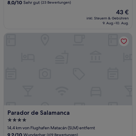
Unterkunft
8.0
8,0/10
Sehr gut
(23 Bewertungen)
von
Der
43 €
10,
Preis
Sehr
inkl. Steuern & Gebühren
beträgt
9. Aug.–10. Aug.
gut,
43 €
(23
Bewertungen)
Parador de Salamanca
Parador de Salamanca
Parador de Salamanca
4.0-
Sterne-
14,4 km von Flughafen Matacán (SLM) entfernt
Unterkunft
9.2
9,2/10
Wunderbar
(619 Bewertungen)