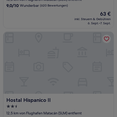
Unterkunft
9.0
9,0/10
Wunderbar
(620 Bewertungen)
von
Der
63 €
10,
Preis
Wunderbar,
inkl. Steuern & Gebühren
beträgt
6. Sept.–7. Sept.
(620
63 €
Bewertungen)
Hostal Hispanico II
Hostal Hispanico II
Hostal Hispanico II
2.5-
Sterne-
12,5 km von Flughafen Matacán (SLM) entfernt