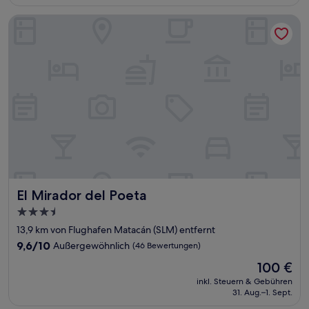
77 €
Bewertungen)
El Mirador del Poeta
El Mirador del Poeta
El Mirador del Poeta
3.5-
Sterne-
13,9 km von Flughafen Matacán (SLM) entfernt
Unterkunft
9.6
9,6/10
Außergewöhnlich
(46 Bewertungen)
von
Der
100 €
10,
Preis
Außergewöhnlich,
inkl. Steuern & Gebühren
beträgt
31. Aug.–1. Sept.
(46
100 €
Bewertungen)