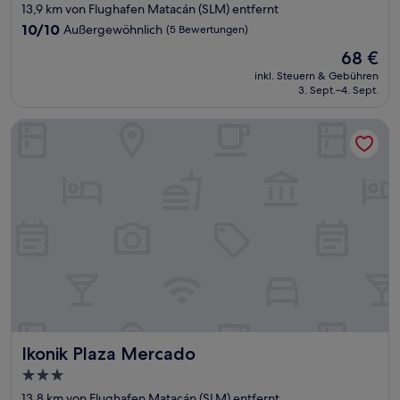
Sterne-
13,9 km von Flughafen Matacán (SLM) entfernt
Unterkunft
10.0
10/10
Außergewöhnlich
(5 Bewertungen)
von
Der
68 €
10,
Preis
Außergewöhnlich,
inkl. Steuern & Gebühren
beträgt
3. Sept.–4. Sept.
(5
68 €
Bewertungen)
Ikonik Plaza Mercado
Ikonik Plaza Mercado
Ikonik Plaza Mercado
3.0-
Sterne-
13,8 km von Flughafen Matacán (SLM) entfernt