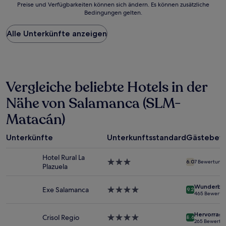
Preise und Verfügbarkeiten können sich ändern. Es können zusätzliche
der
Bedingungen gelten.
niedrigste
Preis
Alle Unterkünfte anzeigen
pro
Nacht,
der
in
den
letzten
Vergleiche beliebte Hotels in der
24 Stunden
für
Nähe von Salamanca (SLM-
einen
Matacán)
Aufenthalt
mit
1 Übernachtung
Unterkünfte
Unterkunftsstandard
Gästebew
von
2 Erwachsenen
Hotel Rural La
gefunden
3.0-
6.0
7 Bewertung
Plazuela
wurde.
Sterne-
Preise
Unterkunft
Wunderba
und
Exe Salamanca
4.0-
9.2
465 Bewertu
Verfügbarkeiten
Sterne-
können
Unterkunft
Hervorrag
sich
Crisol Regio
4.0-
8.6
265 Bewertu
ändern.