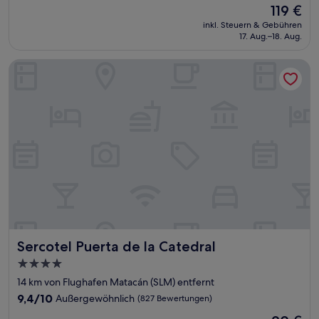
Der
119 €
10,
Preis
Außergewöhnlich,
inkl. Steuern & Gebühren
beträgt
17. Aug.–18. Aug.
(279
119 €
Bewertungen)
Sercotel Puerta de la Catedral
Sercotel Puerta de la Catedral
Sercotel Puerta de la Catedral
4.0-
Sterne-
14 km von Flughafen Matacán (SLM) entfernt
Unterkunft
9.4
9,4/10
Außergewöhnlich
(827 Bewertungen)
von
Der