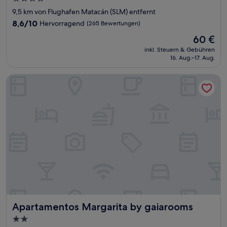
Sterne-
9,5 km von Flughafen Matacán (SLM) entfernt
Unterkunft
8.6
8,6/10
Hervorragend
(265 Bewertungen)
von
Der
60 €
10,
Preis
Hervorragend,
inkl. Steuern & Gebühren
beträgt
16. Aug.–17. Aug.
(265
60 €
Bewertungen)
Apartamentos Margarita by gaiarooms
Apartamentos Margarita by gaiarooms
Apartamentos Margarita by gaiarooms
2.0-