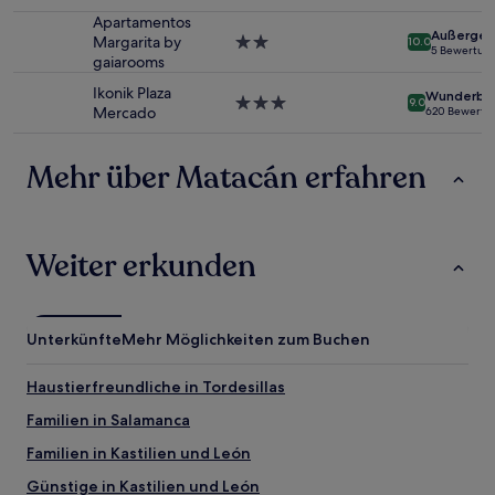
Sterne-
Es
Unterkunft
Apartamentos
können
Außergew
Margarita by
2.0-
10.0
5 Bewertun
zusätzliche
gaiarooms
Sterne-
Bedingungen
Unterkunft
Ikonik Plaza
gelten.
Wunderba
3.0-
9.0
Mercado
620 Bewertu
Sterne-
Unterkunft
Mehr über Matacán erfahren
Weiter erkunden
Unterkünfte
Mehr Möglichkeiten zum Buchen
Haustierfreundliche in Tordesillas
Familien in Salamanca
Familien in Kastilien und León
Günstige in Kastilien und León