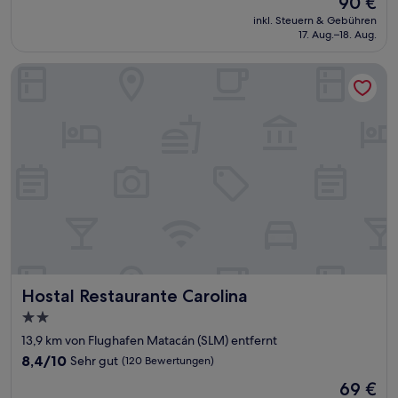
90 €
10,
Preis
Außergewöhnlich,
inkl. Steuern & Gebühren
beträgt
17. Aug.–18. Aug.
(827
90 €
Bewertungen)
Hostal Restaurante Carolina
Hostal Restaurante Carolina
Hostal Restaurante Carolina
2.0-
Sterne-
13,9 km von Flughafen Matacán (SLM) entfernt
Unterkunft
8.4
8,4/10
Sehr gut
(120 Bewertungen)
von
Der
69 €
10,