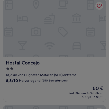
Hostal Concejo
Hostal Concejo
Hostal Concejo
2.0-
Sterne-
13,9 km von Flughafen Matacán (SLM) entfernt
Unterkunft
8.8
8,8/10
Hervorragend
(250 Bewertungen)
von
Der
50 €
10,
Preis
Hervorragend,
inkl. Steuern & Gebühren
beträgt
6. Sept.–7. Sept.
(250
50 €
Bewertungen)
Residencia Universitaria Resa Hernán Cortés - Centro Adscri