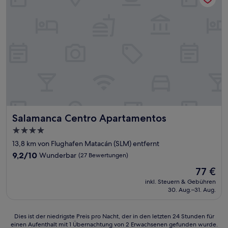
Salamanca Centro Apartamentos
Salamanca Centro Apartamentos
4.0-
Sterne-
13,8 km von Flughafen Matacán (SLM) entfernt
Unterkunft
9.2
9,2/10
Wunderbar
(27 Bewertungen)
von
Der
77 €
10,
Preis
Wunderbar,
inkl. Steuern & Gebühren
beträgt
30. Aug.–31. Aug.
(27
77 €
Bewertungen)
Dies
Dies ist der niedrigste Preis pro Nacht, der in den letzten 24 Stunden für
einen Aufenthalt mit 1 Übernachtung von 2 Erwachsenen gefunden wurde.
ist