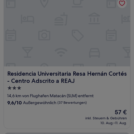
Residencia Universitaria Resa Hernán Cortés - Centro Adsc
Residencia Universitaria Resa Hernán Cortés
- Centro Adscrito a REAJ
3.0-
Sterne-
14,6 km von Flughafen Matacán (SLM) entfernt
Unterkunft
9.6
9,6/10
Außergewöhnlich
(37 Bewertungen)
von
Der
57 €
10,
Preis
Außergewöhnlich,
inkl. Steuern & Gebühren
beträgt
10. Aug.–11. Aug.
(37
57 €
Bewertungen)