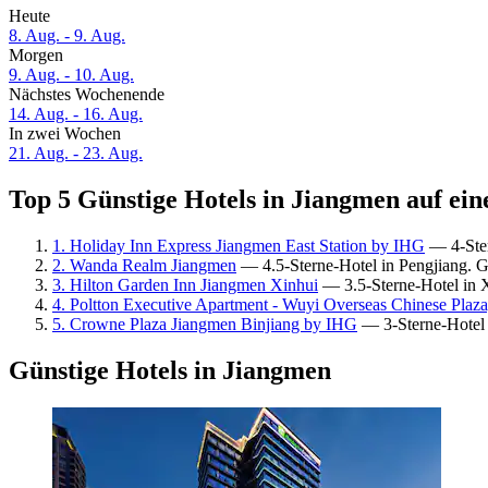
Heute
8. Aug. - 9. Aug.
Morgen
9. Aug. - 10. Aug.
Nächstes Wochenende
14. Aug. - 16. Aug.
In zwei Wochen
21. Aug. - 23. Aug.
Top 5 Günstige Hotels in Jiangmen auf ein
1. Holiday Inn Express Jiangmen East Station by IHG
— 4-Ster
2. Wanda Realm Jiangmen
— 4.5-Sterne-Hotel in Pengjiang. 
3. Hilton Garden Inn Jiangmen Xinhui
— 3.5-Sterne-Hotel in 
4. Poltton Executive Apartment - Wuyi Overseas Chinese Plaz
5. Crowne Plaza Jiangmen Binjiang by IHG
— 3-Sterne-Hotel 
Günstige Hotels in Jiangmen