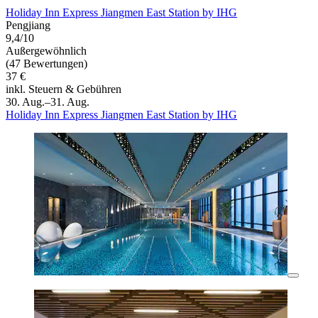
Holiday Inn Express Jiangmen East Station by IHG
Pengjiang
9,4/10
Außergewöhnlich
(47 Bewertungen)
37 €
inkl. Steuern & Gebühren
30. Aug.–31. Aug.
Holiday Inn Express Jiangmen East Station by IHG