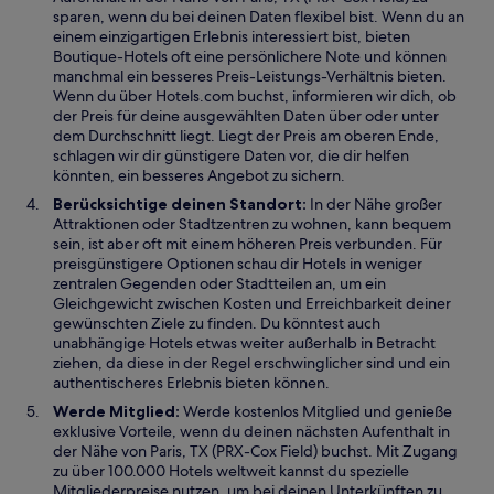
sparen, wenn du bei deinen Daten flexibel bist. Wenn du an
einem einzigartigen Erlebnis interessiert bist, bieten
Boutique-Hotels oft eine persönlichere Note und können
manchmal ein besseres Preis-Leistungs-Verhältnis bieten.
Wenn du über Hotels.com buchst, informieren wir dich, ob
der Preis für deine ausgewählten Daten über oder unter
dem Durchschnitt liegt. Liegt der Preis am oberen Ende,
schlagen wir dir günstigere Daten vor, die dir helfen
könnten, ein besseres Angebot zu sichern.
Berücksichtige deinen Standort:
In der Nähe großer
Attraktionen oder Stadtzentren zu wohnen, kann bequem
sein, ist aber oft mit einem höheren Preis verbunden. Für
preisgünstigere Optionen schau dir Hotels in weniger
zentralen Gegenden oder Stadtteilen an, um ein
Gleichgewicht zwischen Kosten und Erreichbarkeit deiner
gewünschten Ziele zu finden. Du könntest auch
unabhängige Hotels etwas weiter außerhalb in Betracht
ziehen, da diese in der Regel erschwinglicher sind und ein
authentischeres Erlebnis bieten können.
Werde Mitglied:
Werde kostenlos Mitglied und genieße
exklusive Vorteile, wenn du deinen nächsten Aufenthalt in
der Nähe von Paris, TX (PRX-Cox Field) buchst. Mit Zugang
zu über 100.000 Hotels weltweit kannst du spezielle
Mitgliederpreise nutzen, um bei deinen Unterkünften zu