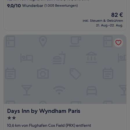
Unterkunft
9.0
9,0/10
Wunderbar
(1.005 Bewertungen)
von
Der
82 €
10,
Preis
Wunderbar,
inkl. Steuern & Gebühren
beträgt
21. Aug.–22. Aug.
(1.005
82 €
Bewertungen)
Days Inn by Wyndham Paris
Days Inn by Wyndham Paris
Days Inn by Wyndham Paris
2.0-
Sterne-
10,6 km von Flughafen Cox Field (PRX) entfernt