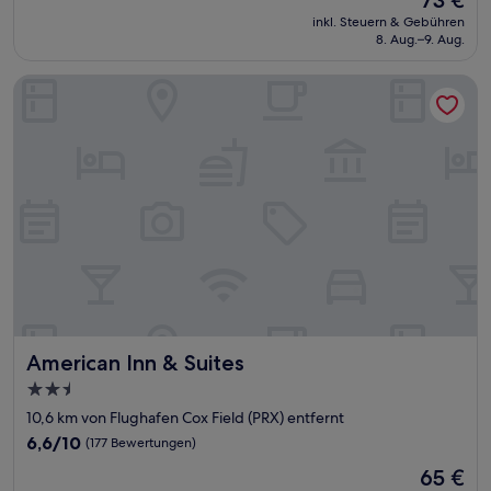
73 €
10,
Preis
(18
inkl. Steuern & Gebühren
beträgt
8. Aug.–9. Aug.
Bewertungen)
73 €
American Inn & Suites
American Inn & Suites
American Inn & Suites
2.5-
Sterne-
10,6 km von Flughafen Cox Field (PRX) entfernt
Unterkunft
6.6
6,6/10
(177 Bewertungen)
von
Der
65 €
10,