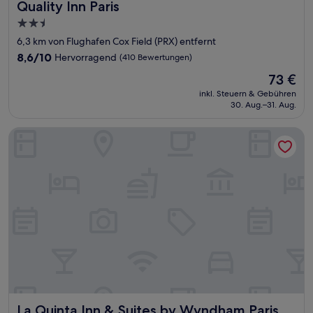
Quality Inn Paris
Quality Inn Paris
2.5-
Sterne-
6,3 km von Flughafen Cox Field (PRX) entfernt
Unterkunft
8.6
8,6/10
Hervorragend
(410 Bewertungen)
von
Der
73 €
10,
Preis
Hervorragend,
inkl. Steuern & Gebühren
beträgt
30. Aug.–31. Aug.
(410
73 €
Bewertungen)
La Quinta Inn & Suites by Wyndham Paris
La Quinta Inn & Suites by Wyndham Paris
La Quinta Inn & Suites by Wyndham Paris