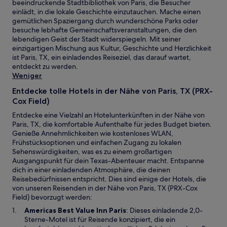
beeindruckende Stadtbibliothek von Paris, die Besucher
einlädt, in die lokale Geschichte einzutauchen. Mache einen
gemütlichen Spaziergang durch wunderschöne Parks oder
besuche lebhafte Gemeinschaftsveranstaltungen, die den
lebendigen Geist der Stadt widerspiegeln. Mit seiner
einzigartigen Mischung aus Kultur, Geschichte und Herzlichkeit
ist Paris, TX, ein einladendes Reiseziel, das darauf wartet,
entdeckt zu werden.
Weniger
Entdecke tolle Hotels in der Nähe von Paris, TX (PRX-
Cox Field)
Entdecke eine Vielzahl an Hotelunterkünften in der Nähe von
Paris, TX, die komfortable Aufenthalte für jedes Budget bieten.
Genieße Annehmlichkeiten wie kostenloses WLAN,
Frühstücksoptionen und einfachen Zugang zu lokalen
Sehenswürdigkeiten, was es zu einem großartigen
Ausgangspunkt für dein Texas-Abenteuer macht. Entspanne
dich in einer einladenden Atmosphäre, die deinen
Reisebedürfnissen entspricht. Dies sind einige der Hotels, die
von unseren Reisenden in der Nähe von Paris, TX (PRX-Cox
Field) bevorzugt werden:
W
Americas Best Value Inn Paris
: Dieses einladende 2,0-
i
Sterne-Motel ist für Reisende konzipiert, die ein