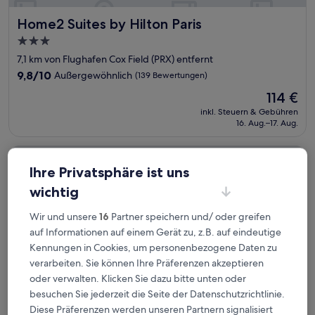
Home2 Suites by Hilton Paris
Home2 Suites by Hilton Paris
3.0-
Sterne-
7,1 km von Flughafen Cox Field (PRX) entfernt
Unterkunft
9.8
9,8/10
Außergewöhnlich
(139 Bewertungen)
von
Der
114 €
10,
Preis
Außergewöhnlich,
inkl. Steuern & Gebühren
beträgt
16. Aug.–17. Aug.
(139
114 €
Bewertungen)
Hampton Inn Paris
Ihre Privatsphäre ist uns
wichtig
Wir und unsere
16
Partner speichern und/ oder greifen
auf Informationen auf einem Gerät zu, z.B. auf eindeutige
Kennungen in Cookies, um personenbezogene Daten zu
verarbeiten. Sie können Ihre Präferenzen akzeptieren
oder verwalten. Klicken Sie dazu bitte unten oder
besuchen Sie jederzeit die Seite der Datenschutzrichtlinie.
Diese Präferenzen werden unseren Partnern signalisiert