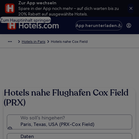
Zur App wechseln
Spare in der App noch mehr – auf dich warten bis zu
20% Rabatt auf ausgewählte Hotels.
Zum Hauptinhalt springen
App herunterladen
Hotels in Paris
Hotels nahe Cox Field
Hotels nahe Flughafen Cox Field
(PRX)
Wo soll’s hingehen?
Paris, Texas, USA (PRX-Cox Field)
Daten