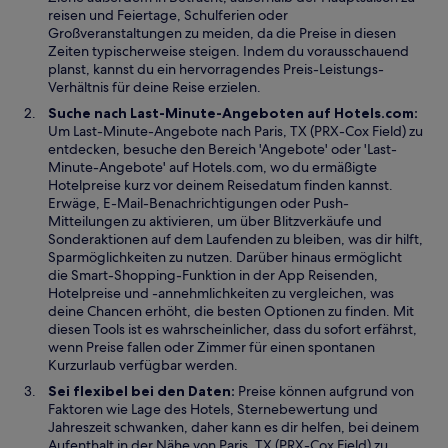
f
t
reisen und Feiertage, Schulferien oder
n
e
Großveranstaltungen zu meiden, da die Preise in diesen
e
r
Zeiten typischerweise steigen. Indem du vorausschauend
t
g
planst, kannst du ein hervorragendes Preis-Leistungs-
e
Verhältnis für deine Reise erzielen.
ö
Suche nach Last-Minute-Angeboten auf Hotels.com:
f
Um Last-Minute-Angebote nach Paris, TX (PRX-Cox Field) zu
f
entdecken, besuche den Bereich 'Angebote' oder 'Last-
n
Minute-Angebote' auf Hotels.com, wo du ermäßigte
e
Hotelpreise kurz vor deinem Reisedatum finden kannst.
t
Erwäge, E-Mail-Benachrichtigungen oder Push-
Mitteilungen zu aktivieren, um über Blitzverkäufe und
Sonderaktionen auf dem Laufenden zu bleiben, was dir hilft,
Sparmöglichkeiten zu nutzen. Darüber hinaus ermöglicht
die Smart-Shopping-Funktion in der App Reisenden,
Hotelpreise und -annehmlichkeiten zu vergleichen, was
deine Chancen erhöht, die besten Optionen zu finden. Mit
diesen Tools ist es wahrscheinlicher, dass du sofort erfährst,
wenn Preise fallen oder Zimmer für einen spontanen
Kurzurlaub verfügbar werden.
Sei flexibel bei den Daten:
Preise können aufgrund von
Faktoren wie Lage des Hotels, Sternebewertung und
Jahreszeit schwanken, daher kann es dir helfen, bei deinem
Aufenthalt in der Nähe von Paris, TX (PRX-Cox Field) zu