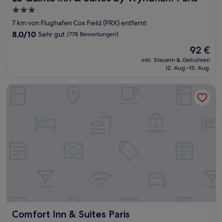
3.0-
Sterne-
7 km von Flughafen Cox Field (PRX) entfernt
Unterkunft
8.0
8,0/10
Sehr gut
(778 Bewertungen)
von
Der
92 €
10,
Preis
Sehr
inkl. Steuern & Gebühren
beträgt
12. Aug.–13. Aug.
gut,
92 €
(778
Bewertungen)
Comfort Inn & Suites Paris
Comfort Inn & Suites Paris
Comfort Inn & Suites Paris