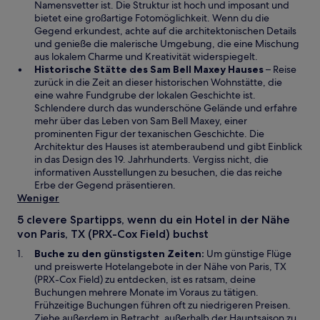
f
r
Namensvetter ist. Die Struktur ist hoch und imposant und
f
d
bietet eine großartige Fotomöglichkeit. Wenn du die
n
i
Gegend erkundest, achte auf die architektonischen Details
e
n
und genieße die malerische Umgebung, die eine Mischung
t
e
aus lokalem Charme und Kreativität widerspiegelt.
i
W
Historische Stätte des Sam Bell Maxey Hauses
– Reise
n
i
zurück in die Zeit an dieser historischen Wohnstätte, die
e
r
eine wahre Fundgrube der lokalen Geschichte ist.
m
d
Schlendere durch das wunderschöne Gelände und erfahre
n
i
mehr über das Leben von Sam Bell Maxey, einer
e
n
prominenten Figur der texanischen Geschichte. Die
u
e
Architektur des Hauses ist atemberaubend und gibt Einblick
e
i
in das Design des 19. Jahrhunderts. Vergiss nicht, die
n
n
informativen Ausstellungen zu besuchen, die das reiche
F
e
Erbe der Gegend präsentieren.
e
m
Weniger
n
n
5 clevere Spartipps, wenn du ein Hotel in der Nähe
s
e
von Paris, TX (PRX-Cox Field) buchst
t
u
e
e
Buche zu den günstigsten Zeiten:
Um günstige Flüge
r
n
und preiswerte Hotelangebote in der Nähe von Paris, TX
g
F
(PRX-Cox Field) zu entdecken, ist es ratsam, deine
e
e
Buchungen mehrere Monate im Voraus zu tätigen.
ö
n
Frühzeitige Buchungen führen oft zu niedrigeren Preisen.
f
s
Ziehe außerdem in Betracht, außerhalb der Hauptsaison zu