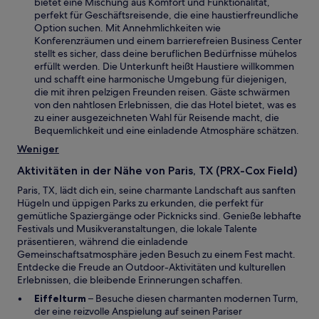
i
bietet eine Mischung aus Komfort und Funktionalität,
f
e
r
perfekt für Geschäftsreisende, die eine haustierfreundliche
n
n
d
Option suchen. Mit Annehmlichkeiten wie
e
F
i
Konferenzräumen und einem barrierefreien Business Center
t
e
n
stellt es sicher, dass deine beruflichen Bedürfnisse mühelos
n
e
erfüllt werden. Die Unterkunft heißt Haustiere willkommen
s
i
und schafft eine harmonische Umgebung für diejenigen,
t
n
die mit ihren pelzigen Freunden reisen. Gäste schwärmen
e
e
von den nahtlosen Erlebnissen, die das Hotel bietet, was es
r
m
zu einer ausgezeichneten Wahl für Reisende macht, die
g
n
Bequemlichkeit und eine einladende Atmosphäre schätzen.
e
e
Weniger
ö
u
f
e
Aktivitäten in der Nähe von Paris, TX (PRX-Cox Field)
f
n
n
Paris, TX, lädt dich ein, seine charmante Landschaft aus sanften
F
e
Hügeln und üppigen Parks zu erkunden, die perfekt für
e
t
gemütliche Spaziergänge oder Picknicks sind. Genieße lebhafte
n
Festivals und Musikveranstaltungen, die lokale Talente
s
präsentieren, während die einladende
t
Gemeinschaftsatmosphäre jeden Besuch zu einem Fest macht.
e
Entdecke die Freude an Outdoor-Aktivitäten und kulturellen
r
Erlebnissen, die bleibende Erinnerungen schaffen.
g
e
W
Eiffelturm
– Besuche diesen charmanten modernen Turm,
ö
i
der eine reizvolle Anspielung auf seinen Pariser