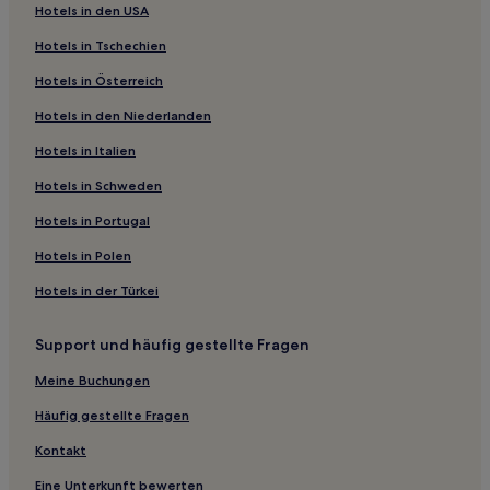
Hotels in den USA
Familien in Duncanville
Hotels in Tschechien
Günstige in Athens
Hotels in Österreich
Hotels mit Küchenzeile in Pilot Point
Hotels in den Niederlanden
Hotels mit Küchenzeile in Flower Mound
Hotels in Italien
Familien in Lindale
Haustierfreundliche in Grapevine
Hotels in Schweden
Business in Dallas County
Hotels in Portugal
Familien in Garland
Hotels in Polen
Haustierfreundliche in Plano
Hotels in der Türkei
Günstige in Plano
Support und häufig gestellte Fragen
Lgbtqia-Freundliche in Allen
Meine Buchungen
Günstige in Tyler
Hotels mit inbegriffenem Frühstück in Irving
Häufig gestellte Fragen
Haustierfreundliche in Irving
Kontakt
Hotels mit Wellnessbereich in Oak Lawn
Eine Unterkunft bewerten