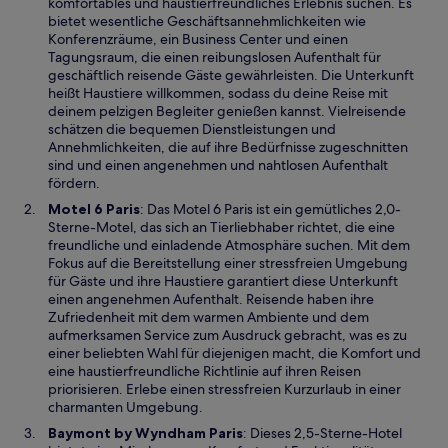
r
komfortables und haustierfreundliches Erlebnis suchen. Es
d
bietet wesentliche Geschäftsannehmlichkeiten wie
i
Konferenzräume, ein Business Center und einen
n
Tagungsraum, die einen reibungslosen Aufenthalt für
e
geschäftlich reisende Gäste gewährleisten. Die Unterkunft
i
heißt Haustiere willkommen, sodass du deine Reise mit
n
deinem pelzigen Begleiter genießen kannst. Vielreisende
e
schätzen die bequemen Dienstleistungen und
m
Annehmlichkeiten, die auf ihre Bedürfnisse zugeschnitten
n
sind und einen angenehmen und nahtlosen Aufenthalt
e
fördern.
u
W
Motel 6 Paris
: Das Motel 6 Paris ist ein gemütliches 2,0-
e
i
Sterne-Motel, das sich an Tierliebhaber richtet, die eine
n
r
freundliche und einladende Atmosphäre suchen. Mit dem
F
d
Fokus auf die Bereitstellung einer stressfreien Umgebung
e
i
für Gäste und ihre Haustiere garantiert diese Unterkunft
n
n
einen angenehmen Aufenthalt. Reisende haben ihre
s
e
Zufriedenheit mit dem warmen Ambiente und dem
t
i
aufmerksamen Service zum Ausdruck gebracht, was es zu
e
n
einer beliebten Wahl für diejenigen macht, die Komfort und
r
e
eine haustierfreundliche Richtlinie auf ihren Reisen
g
m
priorisieren. Erlebe einen stressfreien Kurzurlaub in einer
e
n
charmanten Umgebung.
ö
e
W
Baymont by Wyndham Paris
: Dieses 2,5-Sterne-Hotel
f
u