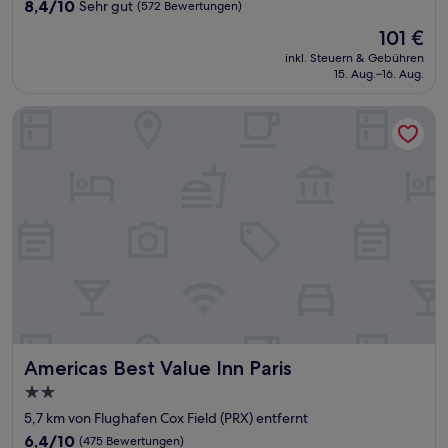
Unterkunft
8.4
8,4/10
Sehr gut
(572 Bewertungen)
von
Der
101 €
10,
Preis
Sehr
inkl. Steuern & Gebühren
beträgt
15. Aug.–16. Aug.
gut,
101 €
(572
Bewertungen)
Americas Best Value Inn Paris
Americas Best Value Inn Paris
Americas Best Value Inn Paris
2.0-
Sterne-
5,7 km von Flughafen Cox Field (PRX) entfernt
Unterkunft
6.4
6,4/10
(475 Bewertungen)