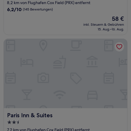
Sterne-
8,2 km von Flughafen Cox Field (PRX) entfernt
Unterkunft
6.2
6,2/10
(145 Bewertungen)
von
Der
58 €
10,
Preis
(145
inkl. Steuern & Gebühren
beträgt
15. Aug.–16. Aug.
Bewertungen)
58 €
Paris Inn & Suites
Paris Inn & Suites
Paris Inn & Suites
2.5-
Sterne-
7,2 km von Flughafen Cox Field (PRX) entfernt