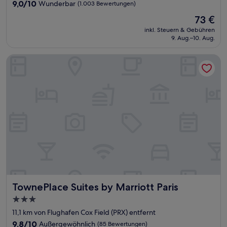
Unterkunft
9.0
9,0/10
Wunderbar
(1.003 Bewertungen)
von
Der
73 €
10,
Preis
Wunderbar,
inkl. Steuern & Gebühren
beträgt
9. Aug.–10. Aug.
(1.003
73 €
Bewertungen)
TownePlace Suites by Marriott Paris
TownePlace Suites by Marriott Paris
TownePlace Suites by Marriott Paris
3.0-
Sterne-
11,1 km von Flughafen Cox Field (PRX) entfernt
Unterkunft
9.8
9,8/10
Außergewöhnlich
(85 Bewertungen)