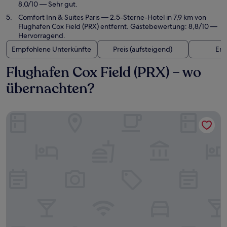
8,0/10 — Sehr gut.
Comfort Inn & Suites Paris
— 2.5-Sterne-Hotel in 7,9 km von
Flughafen Cox Field (PRX) entfernt. Gästebewertung: 8,8/10 —
Hervorragend.
Empfohlene Unterkünfte
Preis (aufsteigend)
Ent
Flughafen Cox Field (PRX) – wo
übernachten?
Home2 Suites by Hilton Paris