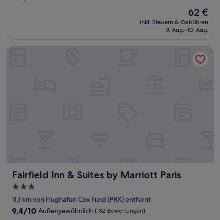
von
Der
62 €
10,
Preis
(475
inkl. Steuern & Gebühren
beträgt
9. Aug.–10. Aug.
Bewertungen)
62 €
Fairfield Inn & Suites by Marriott Paris
Fairfield Inn & Suites by Marriott Paris
Fairfield Inn & Suites by Marriott Paris
3.0-
Sterne-
11,1 km von Flughafen Cox Field (PRX) entfernt
Unterkunft
9.4
9,4/10
Außergewöhnlich
(132 Bewertungen)
von