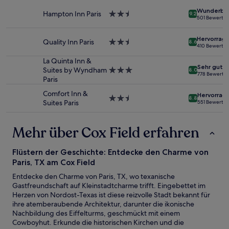
Preise
Unterkunft
Wunderba
und
Hampton Inn Paris
2.5-
9.2
501 Bewertu
Verfügbarkeiten
Sterne-
können
Unterkunft
Hervorrag
sich
Quality Inn Paris
2.5-
8.6
410 Bewertu
ändern.
Sterne-
Es
Unterkunft
La Quinta Inn &
können
Sehr gut
Suites by Wyndham
3.0-
8.0
778 Bewertu
zusätzliche
Paris
Sterne-
Bedingungen
Unterkunft
Comfort Inn &
gelten.
Hervorrag
2.5-
8.8
Suites Paris
551 Bewertu
Sterne-
Unterkunft
Mehr über Cox Field erfahren
Flüstern der Geschichte: Entdecke den Charme von
Paris, TX am Cox Field
Entdecke den Charme von Paris, TX, wo texanische
Gastfreundschaft auf Kleinstadtcharme trifft. Eingebettet im
Herzen von Nordost-Texas ist diese reizvolle Stadt bekannt für
ihre atemberaubende Architektur, darunter die ikonische
Nachbildung des Eiffelturms, geschmückt mit einem
Cowboyhut. Erkunde die historischen Kirchen und die