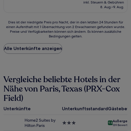
Preis
(177
inkl. Steuern & Gebühren
beträgt
8. Aug.–9. Aug.
Bewertungen)
65 €
Dies
Dies ist der niedrigste Preis pro Nacht, der in den letzten 24 Stunden für
einen Aufenthalt mit 1 Übernachtung von 2 Erwachsenen gefunden wurde.
ist
Preise und Verfügbarkeiten können sich ändern. Es können zusätzliche
der
Bedingungen gelten.
niedrigste
Preis
Alle Unterkünfte anzeigen
pro
Nacht,
der
in
den
letzten
Vergleiche beliebte Hotels in der
24 Stunden
für
Nähe von Paris, Texas (PRX-Cox
einen
Field)
Aufenthalt
mit
1 Übernachtung
Unterkünfte
Unterkunftsstandard
Gästebew
von
2 Erwachsenen
Home2 Suites by
Außergewö
gefunden
3.0-
9.8
Hilton Paris
139 Bewertu
wurde.
Sterne-