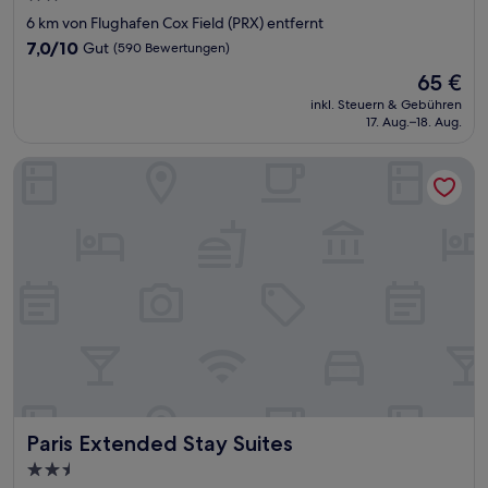
Sterne-
6 km von Flughafen Cox Field (PRX) entfernt
Unterkunft
7.0
7,0/10
Gut
(590 Bewertungen)
von
Der
65 €
10,
Preis
Gut,
inkl. Steuern & Gebühren
beträgt
17. Aug.–18. Aug.
(590
65 €
Bewertungen)
Paris Extended Stay Suites
Paris Extended Stay Suites
Paris Extended Stay Suites
2.5-