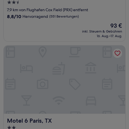
2.5-
Sterne-
7,9 km von Flughafen Cox Field (PRX) entfernt
Unterkunft
8.8
8,8/10
Hervorragend
(551 Bewertungen)
von
Der
93 €
10,
Preis
Hervorragend,
inkl. Steuern & Gebühren
beträgt
16. Aug.–17. Aug.
(551
93 €
Bewertungen)
Motel 6 Paris, TX
Motel 6 Paris, TX
Motel 6 Paris, TX
2.0-