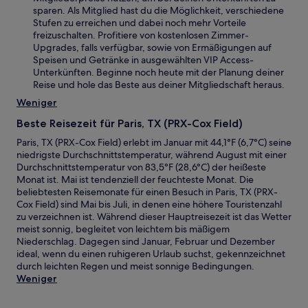
sparen. Als Mitglied hast du die Möglichkeit, verschiedene
Stufen zu erreichen und dabei noch mehr Vorteile
freizuschalten. Profitiere von kostenlosen Zimmer-
Upgrades, falls verfügbar, sowie von Ermäßigungen auf
Speisen und Getränke in ausgewählten VIP Access-
Unterkünften. Beginne noch heute mit der Planung deiner
Reise und hole das Beste aus deiner Mitgliedschaft heraus.
Weniger
Beste Reisezeit für Paris, TX (PRX-Cox Field)
Paris, TX (PRX-Cox Field) erlebt im Januar mit 44,1°F (6,7°C) seine
niedrigste Durchschnittstemperatur, während August mit einer
Durchschnittstemperatur von 83,5°F (28,6°C) der heißeste
Monat ist. Mai ist tendenziell der feuchteste Monat. Die
beliebtesten Reisemonate für einen Besuch in Paris, TX (PRX-
Cox Field) sind Mai bis Juli, in denen eine höhere Touristenzahl
zu verzeichnen ist. Während dieser Hauptreisezeit ist das Wetter
meist sonnig, begleitet von leichtem bis mäßigem
Niederschlag. Dagegen sind Januar, Februar und Dezember
ideal, wenn du einen ruhigeren Urlaub suchst, gekennzeichnet
durch leichten Regen und meist sonnige Bedingungen.
Weniger