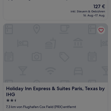
von
Der
127 €
10,
Preis
Außergewöhnlich,
inkl. Steuern & Gebühren
beträgt
16. Aug.–17. Aug.
(85
127 €
Bewertungen)
Holiday Inn Express & Suites Paris, Texas by IHG
Holiday Inn Express & Suites Paris, Texas by IHG
Holiday Inn Express & Suites Paris, Texas by
IHG
2.5-
Sterne-
7,3 km von Flughafen Cox Field (PRX) entfernt