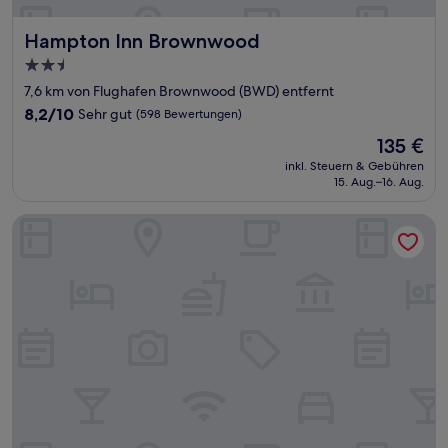
Hampton Inn Brownwood
Hampton Inn Brownwood
2.5-
Sterne-
7,6 km von Flughafen Brownwood (BWD) entfernt
Unterkunft
8.2
8,2/10
Sehr gut
(598 Bewertungen)
von
Der
135 €
10,
Preis
Sehr
inkl. Steuern & Gebühren
beträgt
15. Aug.–16. Aug.
gut,
135 €
(598
Bewertungen)
Home2 Suites by Hilton Brownwood