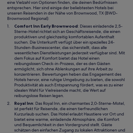
eine Vielzahl von Optionen finden, die deinen Bedürfnissen
entsprechen. Hier sind einige der beliebtesten Hotels bei
unseren Reisenden in der Nähe von Brownwood, TX (BWD-
Brownwood Regional):
W
Comfort Inn Early Brownwood
: Dieses einladende 2,5-
i
Sterne-Hotel richtet sich an Geschäftsreisende, die einen
r
produktiven und gleichzeitig komfortablen Aufenthalt
d
suchen. Die Unterkunft verfügt über ein spezielles 24-
i
Stunden-Businesscenter, das sicherstellt, dass alle
n
wesentlichen Dienstleistungen jederzeit verfügbar sind. Mit
e
dem Fokus auf Komfort bietet das Hotel einen
i
reibungslosen Check-in-Prozess, der es den Gästen
n
ermöglicht, sich ohne Ablenkungen auf ihre Arbeit zu
e
konzentrieren. Bewertungen heben das Engagement des
m
Hotels hervor, eine ruhige Umgebung zu bieten, die sowohl
n
Produktivität als auch Entspannung fördert, was es zu einer
e
idealen Wahl für Vielreisende macht, die Wert auf
u
reibungslose Reisen legen.
e
W
Royal Inn
: Das Royal Inn, ein charmantes 2,0-Sterne-Motel,
n
i
ist perfekt für Reisende, die einen tierfreundlichen
F
r
Kurzurlaub suchen. Das Hotel erlaubt Haustiere vor Ort und
e
d
bietet eine warme, einladende Atmosphäre, die Komfort
n
i
und Bequemlichkeit in den Vordergrund stellt. Gäste
s
n
schätzen den einfachen Zugang zu lokalen Attraktionen und
t