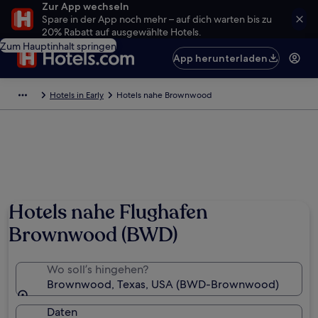
Zur App wechseln
Spare in der App noch mehr – auf dich warten bis zu
20% Rabatt auf ausgewählte Hotels.
Zum Hauptinhalt springen
App herunterladen
Hotels in Early
Hotels nahe Brownwood
Hotels nahe Flughafen
Brownwood (BWD)
Wo soll’s hingehen?
Brownwood, Texas, USA (BWD-Brownwood)
Daten