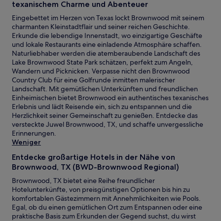
texanischem Charme und Abenteuer
Eingebettet im Herzen von Texas lockt Brownwood mit seinem
charmanten Kleinstadtflair und seiner reichen Geschichte.
Erkunde die lebendige Innenstadt, wo einzigartige Geschäfte
und lokale Restaurants eine einladende Atmosphäre schaffen.
Naturliebhaber werden die atemberaubende Landschaft des
Lake Brownwood State Park schätzen, perfekt zum Angeln,
Wandern und Picknicken. Verpasse nicht den Brownwood
Country Club für eine Golfrunde inmitten malerischer
Landschaft. Mit gemütlichen Unterkünften und freundlichen
Einheimischen bietet Brownwood ein authentisches texanisches
Erlebnis und lädt Reisende ein, sich zu entspannen und die
Herzlichkeit seiner Gemeinschaft zu genießen. Entdecke das
versteckte Juwel Brownwood, TX, und schaffe unvergessliche
Erinnerungen.
Weniger
Entdecke großartige Hotels in der Nähe von
Brownwood, TX (BWD-Brownwood Regional)
Brownwood, TX bietet eine Reihe freundlicher
Hotelunterkünfte, von preisgünstigen Optionen bis hin zu
komfortablen Gästezimmern mit Annehmlichkeiten wie Pools.
Egal, ob du einen gemütlichen Ort zum Entspannen oder eine
praktische Basis zum Erkunden der Gegend suchst, du wirst