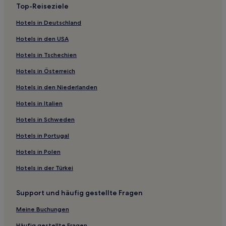
Top-Reiseziele
Hotels nahe Hubbard Creek Lake
Hotels in Deutschland
Olden Hotels
Hotels in den USA
Stephens County: Hotels
Hotels in Tschechien
Hotels nahe Buffalo Gap Historic Village
Hotels in Österreich
Lampasas Hotels
Hotels in den Niederlanden
Killeen Hotels
Hotels in Italien
Hotels nahe Hords Creek Lake
Eula Hotels
Hotels in Schweden
Callahan County: Hotels
Hotels in Portugal
Granbury Hotels
Hotels in Polen
Hotels nahe Granbury City Park
Hotels in der Türkei
Hotels nahe Coleman City Park
Support und häufig gestellte Fragen
Hotels nahe Inks Lake State Park
Meine Buchungen
Hotels nahe Fort Griffin State Historic Site
Abilene Hotels
Häufig gestellte Fragen