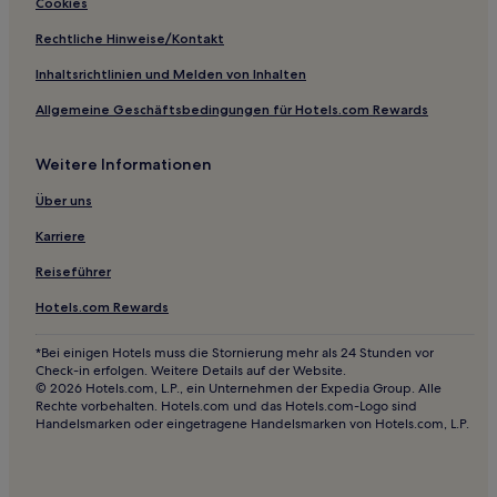
Hotels mit Pool in Arlington
Cookies
Haustierfreundliche in Arlington
Rechtliche Hinweise/Kontakt
Haustierfreundliche in Waco
Inhaltsrichtlinien und Melden von Inhalten
Hotels mit Küchenzeile in Waco
Allgemeine Geschäftsbedingungen für Hotels.com Rewards
Günstige in Waco
Weitere Informationen
Hotels mit Küchenzeile in Killeen
Hotels mit Parkplatz in Killeen
Über uns
Haustierfreundliche in Killeen
Karriere
Günstige in Killeen
Reiseführer
Business in Mineral Wells
Hotels.com Rewards
Haustierfreundliche in Sonora
*Bei einigen Hotels muss die Stornierung mehr als 24 Stunden vor
Günstige in Granbury
Check-in erfolgen. Weitere Details auf der Website.
© 2026 Hotels.com, L.P., ein Unternehmen der Expedia Group. Alle
Familien in Roanoke
Rechte vorbehalten. Hotels.com und das Hotels.com-Logo sind
Handelsmarken oder eingetragene Handelsmarken von Hotels.com, L.P.
Günstige in White Settlement
Familien in West Texas