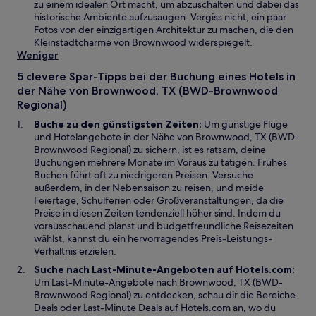
e
e
zu einem idealen Ort macht, um abzuschalten und dabei das
i
n
historische Ambiente aufzusaugen. Vergiss nicht, ein paar
n
s
Fotos von der einzigartigen Architektur zu machen, die den
e
t
Kleinstadtcharme von Brownwood widerspiegelt.
m
e
Weniger
n
r
5 clevere Spar-Tipps bei der Buchung eines Hotels in
e
g
der Nähe von Brownwood, TX (BWD-Brownwood
u
e
Regional)
e
ö
n
f
Buche zu den günstigsten Zeiten:
Um günstige Flüge
F
f
und Hotelangebote in der Nähe von Brownwood, TX (BWD-
e
n
Brownwood Regional) zu sichern, ist es ratsam, deine
n
e
Buchungen mehrere Monate im Voraus zu tätigen. Frühes
s
t
Buchen führt oft zu niedrigeren Preisen. Versuche
t
außerdem, in der Nebensaison zu reisen, und meide
e
Feiertage, Schulferien oder Großveranstaltungen, da die
r
Preise in diesen Zeiten tendenziell höher sind. Indem du
g
vorausschauend planst und budgetfreundliche Reisezeiten
e
wählst, kannst du ein hervorragendes Preis-Leistungs-
ö
Verhältnis erzielen.
f
Suche nach Last-Minute-Angeboten auf Hotels.com:
f
Um Last-Minute-Angebote nach Brownwood, TX (BWD-
n
Brownwood Regional) zu entdecken, schau dir die Bereiche
e
Deals oder Last-Minute Deals auf Hotels.com an, wo du
t