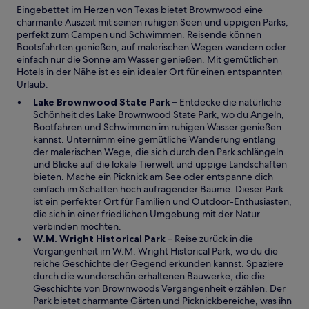
Eingebettet im Herzen von Texas bietet Brownwood eine
n
charmante Auszeit mit seinen ruhigen Seen und üppigen Parks,
s
perfekt zum Campen und Schwimmen. Reisende können
t
Bootsfahrten genießen, auf malerischen Wegen wandern oder
e
einfach nur die Sonne am Wasser genießen. Mit gemütlichen
r
Hotels in der Nähe ist es ein idealer Ort für einen entspannten
g
Urlaub.
e
ö
W
Lake Brownwood State Park
– Entdecke die natürliche
f
i
Schönheit des Lake Brownwood State Park, wo du Angeln,
f
r
Bootfahren und Schwimmen im ruhigen Wasser genießen
n
d
kannst. Unternimm eine gemütliche Wanderung entlang
e
i
der malerischen Wege, die sich durch den Park schlängeln
t
n
und Blicke auf die lokale Tierwelt und üppige Landschaften
e
bieten. Mache ein Picknick am See oder entspanne dich
i
einfach im Schatten hoch aufragender Bäume. Dieser Park
n
ist ein perfekter Ort für Familien und Outdoor-Enthusiasten,
e
die sich in einer friedlichen Umgebung mit der Natur
m
verbinden möchten.
W
n
W.M. Wright Historical Park
– Reise zurück in die
i
e
Vergangenheit im W.M. Wright Historical Park, wo du die
r
u
reiche Geschichte der Gegend erkunden kannst. Spaziere
d
e
durch die wunderschön erhaltenen Bauwerke, die die
i
n
Geschichte von Brownwoods Vergangenheit erzählen. Der
n
F
Park bietet charmante Gärten und Picknickbereiche, was ihn