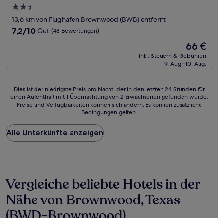
2.5-
Sterne-
13,6 km von Flughafen Brownwood (BWD) entfernt
Unterkunft
7.2
7,2/10
Gut
(48 Bewertungen)
von
Der
66 €
10,
Preis
Gut,
inkl. Steuern & Gebühren
beträgt
9. Aug.–10. Aug.
(48
66 €
Bewertungen)
Dies
Dies ist der niedrigste Preis pro Nacht, der in den letzten 24 Stunden für
einen Aufenthalt mit 1 Übernachtung von 2 Erwachsenen gefunden wurde.
ist
Preise und Verfügbarkeiten können sich ändern. Es können zusätzliche
der
Bedingungen gelten.
niedrigste
Preis
Alle Unterkünfte anzeigen
pro
Nacht,
der
in
den
letzten
Vergleiche beliebte Hotels in der
24 Stunden
für
Nähe von Brownwood, Texas
einen
(BWD-Brownwood)
Aufenthalt