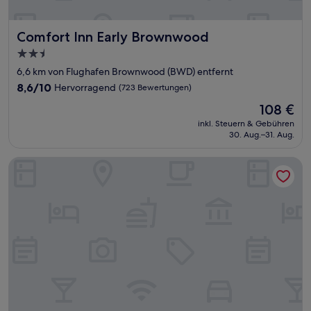
Comfort Inn Early Brownwood
Comfort Inn Early Brownwood
2.5-
Sterne-
6,6 km von Flughafen Brownwood (BWD) entfernt
Unterkunft
8.6
8,6/10
Hervorragend
(723 Bewertungen)
von
Der
108 €
10,
Preis
Hervorragend,
inkl. Steuern & Gebühren
beträgt
30. Aug.–31. Aug.
(723
108 €
Bewertungen)
Hampton Inn Brownwood