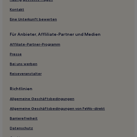
Hotels nahe Howard Payne University
Kontakt
Voss Hotels
Eine Unterkunft bewerten
Eastland Hotels
Für Anbieter, Affliliate-Partner und Medien
Blanket Hotels
Affiliate-Partner-Programm
Ballinger Hotels
Presse
Motels in Killeen
Motels in Texas
Bei uns werben
Motels in Fredericksburg
Reiseveranstalter
B&B in Fredericksburg
Richtlinien
Aparthotels in Fort Worth
Allgemeine Geschäftsbedingungen
Aparthotels in Austin
Allgemeine Geschäftsbedingungen von FeWo-direkt
B&B in Austin
Barrierefreiheit
Motels in Stephenville
Motels in Arlington
Datenschutz