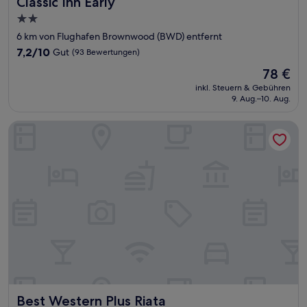
Classic Inn Early
Classic Inn Early
2.0-
Sterne-
6 km von Flughafen Brownwood (BWD) entfernt
Unterkunft
7.2
7,2/10
Gut
(93 Bewertungen)
von
Der
78 €
10,
Preis
Gut,
inkl. Steuern & Gebühren
beträgt
9. Aug.–10. Aug.
(93
78 €
Bewertungen)
Best Western Plus Riata
Best Western Plus Riata
Best Western Plus Riata