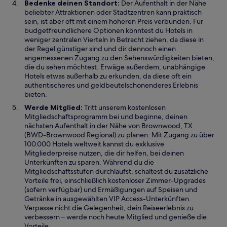
Bedenke deinen Standort:
Der Aufenthalt in der Nähe
beliebter Attraktionen oder Stadtzentren kann praktisch
sein, ist aber oft mit einem höheren Preis verbunden. Für
budgetfreundlichere Optionen könntest du Hotels in
weniger zentralen Vierteln in Betracht ziehen, da diese in
der Regel günstiger sind und dir dennoch einen
angemessenen Zugang zu den Sehenswürdigkeiten bieten,
die du sehen möchtest. Erwäge außerdem, unabhängige
Hotels etwas außerhalb zu erkunden, da diese oft ein
authentischeres und geldbeutelschonenderes Erlebnis
bieten.
Werde Mitglied:
Tritt unserem kostenlosen
Mitgliedschaftsprogramm bei und beginne, deinen
nächsten Aufenthalt in der Nähe von Brownwood, TX
(BWD-Brownwood Regional) zu planen. Mit Zugang zu über
100.000 Hotels weltweit kannst du exklusive
Mitgliederpreise nutzen, die dir helfen, bei deinen
Unterkünften zu sparen. Während du die
Mitgliedschaftsstufen durchläufst, schaltest du zusätzliche
Vorteile frei, einschließlich kostenloser Zimmer-Upgrades
(sofern verfügbar) und Ermäßigungen auf Speisen und
Getränke in ausgewählten VIP Access-Unterkünften.
Verpasse nicht die Gelegenheit, dein Reiseerlebnis zu
verbessern – werde noch heute Mitglied und genieße die
Vorteile.