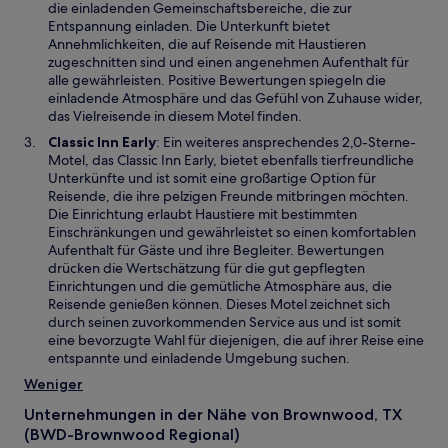
e
die einladenden Gemeinschaftsbereiche, die zur
e
i
Entspannung einladen. Die Unterkunft bietet
r
n
Annehmlichkeiten, die auf Reisende mit Haustieren
g
e
zugeschnitten sind und einen angenehmen Aufenthalt für
e
m
alle gewährleisten. Positive Bewertungen spiegeln die
ö
n
einladende Atmosphäre und das Gefühl von Zuhause wider,
f
e
das Vielreisende in diesem Motel finden.
f
u
W
Classic Inn Early
: Ein weiteres ansprechendes 2,0-Sterne-
n
e
i
Motel, das Classic Inn Early, bietet ebenfalls tierfreundliche
e
n
r
Unterkünfte und ist somit eine großartige Option für
t
F
d
Reisende, die ihre pelzigen Freunde mitbringen möchten.
e
i
Die Einrichtung erlaubt Haustiere mit bestimmten
n
n
Einschränkungen und gewährleistet so einen komfortablen
s
e
Aufenthalt für Gäste und ihre Begleiter. Bewertungen
t
i
drücken die Wertschätzung für die gut gepflegten
e
n
Einrichtungen und die gemütliche Atmosphäre aus, die
r
e
Reisende genießen können. Dieses Motel zeichnet sich
g
m
durch seinen zuvorkommenden Service aus und ist somit
e
n
eine bevorzugte Wahl für diejenigen, die auf ihrer Reise eine
ö
e
entspannte und einladende Umgebung suchen.
f
u
Weniger
f
e
n
n
Unternehmungen in der Nähe von Brownwood, TX
e
F
(BWD-Brownwood Regional)
t
e