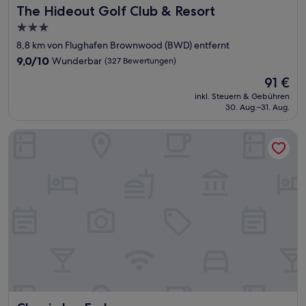
The Hideout Golf Club & Resort
The Hideout Golf Club & Resort
3.0-
Sterne-
8,8 km von Flughafen Brownwood (BWD) entfernt
Unterkunft
9.0
9,0/10
Wunderbar
(327 Bewertungen)
von
Der
91 €
10,
Preis
Wunderbar,
inkl. Steuern & Gebühren
beträgt
30. Aug.–31. Aug.
(327
91 €
Bewertungen)
Classic Inn Early