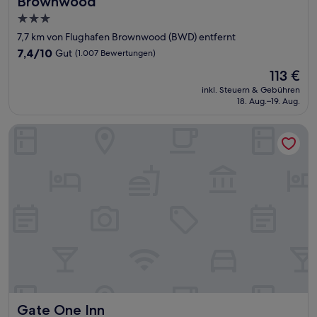
Brownwood
3.0-
Sterne-
7,7 km von Flughafen Brownwood (BWD) entfernt
Unterkunft
7.4
7,4/10
Gut
(1.007 Bewertungen)
von
Der
113 €
10,
Preis
Gut,
inkl. Steuern & Gebühren
beträgt
18. Aug.–19. Aug.
(1.007
113 €
Bewertungen)
Gate One Inn
Gate One Inn
Gate One Inn