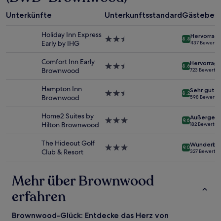
mit
1 Übernachtung
Unterkünfte
Unterkunftsstandard
Gästebew
von
2 Erwachsenen
Holiday Inn Express
Hervorrag
gefunden
2.5-
8.8
Early by IHG
437 Bewertu
wurde.
Sterne-
Preise
Unterkunft
Comfort Inn Early
Hervorrag
und
2.5-
8.6
Brownwood
723 Bewertu
Verfügbarkeiten
Sterne-
können
Unterkunft
Hampton Inn
Sehr gut
sich
2.5-
8.2
Brownwood
598 Bewertu
ändern.
Sterne-
Es
Unterkunft
Home2 Suites by
können
Außergewö
3.0-
9.6
Hilton Brownwood
182 Bewertu
zusätzliche
Sterne-
Bedingungen
Unterkunft
The Hideout Golf
gelten.
Wunderba
3.0-
9.0
Club & Resort
327 Bewertu
Sterne-
Unterkunft
Mehr über Brownwood
erfahren
Brownwood-Glück: Entdecke das Herz von