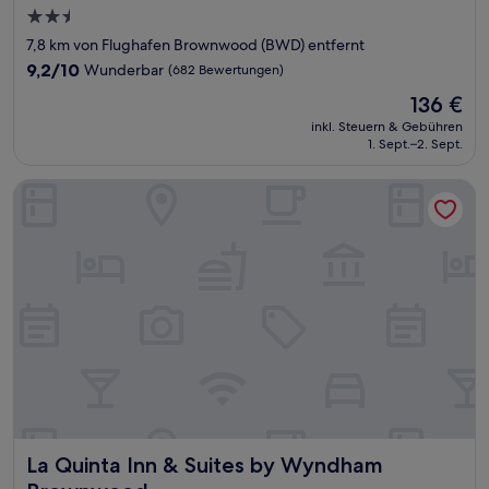
2.5-
Sterne-
7,8 km von Flughafen Brownwood (BWD) entfernt
Unterkunft
9.2
9,2/10
Wunderbar
(682 Bewertungen)
von
Der
136 €
10,
Preis
Wunderbar,
inkl. Steuern & Gebühren
beträgt
1. Sept.–2. Sept.
(682
136 €
Bewertungen)
La Quinta Inn & Suites by Wyndham Brownwood
La Quinta Inn & Suites by Wyndham Brownwood
La Quinta Inn & Suites by Wyndham