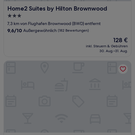
Home2 Suites by Hilton Brownwood
Home2 Suites by Hilton Brownwood
3.0-
Sterne-
7,3 km von Flughafen Brownwood (BWD) entfernt
Unterkunft
9.6
9,6/10
Außergewöhnlich
(182 Bewertungen)
von
Der
128 €
10,
Preis
Außergewöhnlich,
inkl. Steuern & Gebühren
beträgt
30. Aug.–31. Aug.
(182
128 €
Bewertungen)
The Hideout Golf Club & Resort