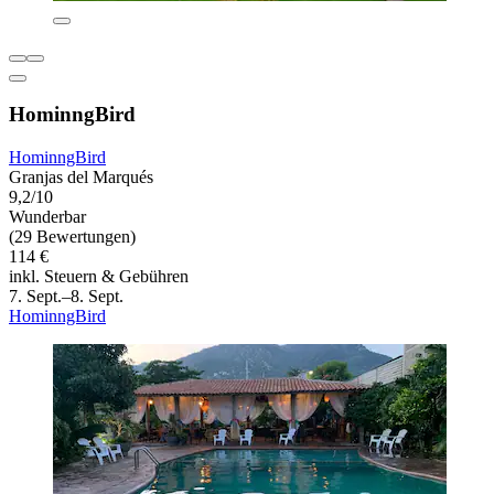
HominngBird
HominngBird
Granjas del Marqués
9,2/10
Wunderbar
(29 Bewertungen)
114 €
inkl. Steuern & Gebühren
7. Sept.–8. Sept.
HominngBird