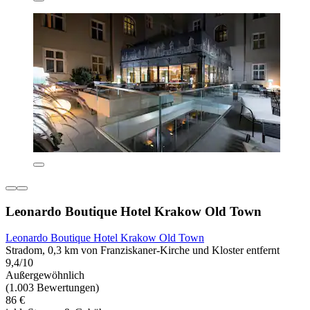
Leonardo Boutique Hotel Krakow Old Town
Leonardo Boutique Hotel Krakow Old Town
Stradom, 0,3 km von Franziskaner-Kirche und Kloster entfernt
9,4/10
Außergewöhnlich
(1.003 Bewertungen)
86 €