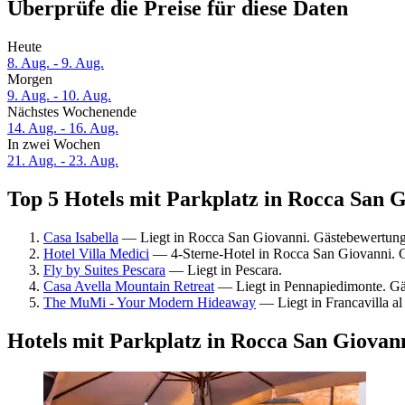
Überprüfe die Preise für diese Daten
Heute
8. Aug. - 9. Aug.
Morgen
9. Aug. - 10. Aug.
Nächstes Wochenende
14. Aug. - 16. Aug.
In zwei Wochen
21. Aug. - 23. Aug.
Top 5 Hotels mit Parkplatz in Rocca San G
Casa Isabella
— Liegt in Rocca San Giovanni. Gästebewertun
Hotel Villa Medici
— 4-Sterne-Hotel in Rocca San Giovanni. 
Fly by Suites Pescara
— Liegt in Pescara.
Casa Avella Mountain Retreat
— Liegt in Pennapiedimonte. G
The MuMi - Your Modern Hideaway
— Liegt in Francavilla al
Hotels mit Parkplatz in Rocca San Giovan