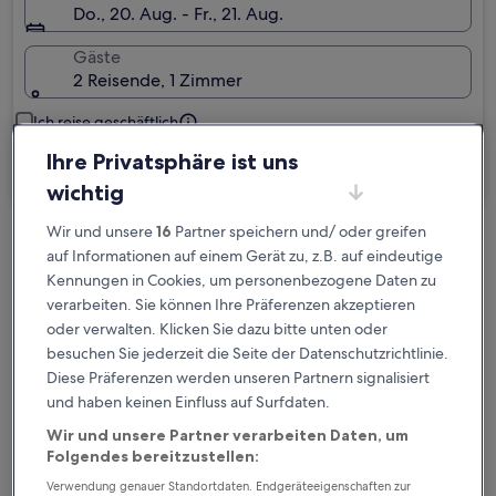
Do., 20. Aug. - Fr., 21. Aug.
Gäste
2 Reisende, 1 Zimmer
Ich reise geschäftlich
Ihre Privatsphäre ist uns
Suchen
wichtig
Wir und unsere
16
Partner speichern und/ oder greifen
Kostenlose Stornierung bei
auf Informationen auf einem Gerät zu, z.B. auf eindeutige
Planänderungen
Kennungen in Cookies, um personenbezogene Daten zu
verarbeiten. Sie können Ihre Präferenzen akzeptieren
oder verwalten. Klicken Sie dazu bitte unten oder
Verdiene Prämien für jede
besuchen Sie jederzeit die Seite der Datenschutzrichtlinie.
wahrgenommene Übernachtung
Diese Präferenzen werden unseren Partnern signalisiert
und haben keinen Einfluss auf Surfdaten.
Mehr sparen mit Preisen für Mitglieder
Wir und unsere Partner verarbeiten Daten, um
Folgendes bereitzustellen:
Verwendung genauer Standortdaten. Endgeräteeigenschaften zur