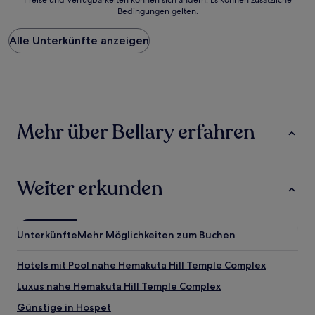
Preise und Verfügbarkeiten können sich ändern. Es können zusätzliche
der
Bedingungen gelten.
niedrigste
Preis
Alle Unterkünfte anzeigen
pro
Nacht,
der
in
den
letzten
24 Stunden
Mehr über Bellary erfahren
für
einen
Aufenthalt
mit
1 Übernachtung
Weiter erkunden
von
2 Erwachsenen
gefunden
wurde.
Unterkünfte
Mehr Möglichkeiten zum Buchen
Preise
und
Hotels mit Pool nahe Hemakuta Hill Temple Complex
Verfügbarkeiten
können
Luxus nahe Hemakuta Hill Temple Complex
sich
ändern.
Günstige in Hospet