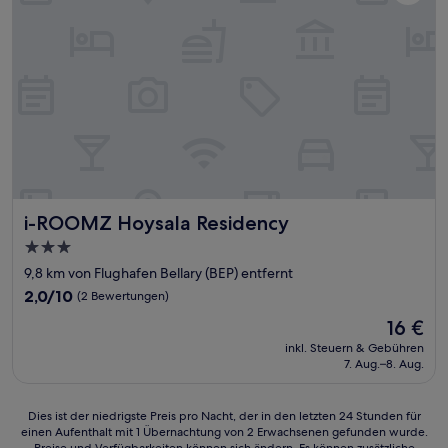
i-ROOMZ Hoysala Residency
i-ROOMZ Hoysala Residency
3.0-
Sterne-
9,8 km von Flughafen Bellary (BEP) entfernt
Unterkunft
2.0
2,0/10
(2 Bewertungen)
von
Der
16 €
10,
Preis
(2
inkl. Steuern & Gebühren
beträgt
7. Aug.–8. Aug.
Bewertungen)
16 €
Dies
Dies ist der niedrigste Preis pro Nacht, der in den letzten 24 Stunden für
einen Aufenthalt mit 1 Übernachtung von 2 Erwachsenen gefunden wurde.
ist