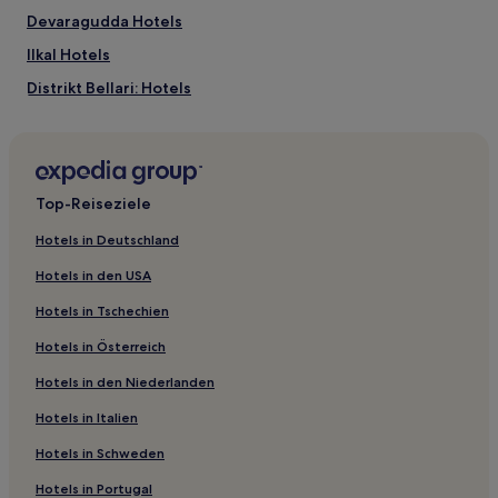
Es
Devaragudda Hotels
können
zusätzliche
Ilkal Hotels
Bedingungen
gelten.
Distrikt Bellari: Hotels
Hosdurga Hotels
Hotels nahe Bahnhof Haveri
Haveri Hotels
Top-Reiseziele
Pavagada Hotels
Hotels in Deutschland
Mālavi Hotels
Hotels in den USA
Hotels nahe Kannada University
Hotels in Tschechien
Kundgol Hotels
Hotels in Österreich
Distrikt Raichur: Hotels
Hotels in den Niederlanden
Karajgi Hotels
Hotels in Italien
Hotels nahe Jindal
Sindhanur Hotels
Hotels in Schweden
3-Sterne-Hotels in Hospet
Hotels in Portugal