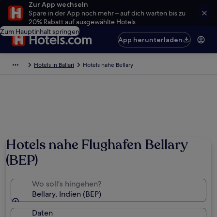
Zur App wechseln
Spare in der App noch mehr – auf dich warten bis zu
20% Rabatt auf ausgewählte Hotels.
Zum Hauptinhalt springen
App herunterladen
Hotels in Ballari
Hotels nahe Bellary
Hotels nahe Flughafen Bellary
(BEP)
Wo soll’s hingehen?
Bellary, Indien (BEP)
Daten