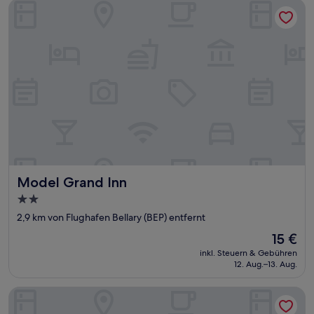
Model Grand Inn
Model Grand Inn
Model Grand Inn
2.0-
Sterne-
2,9 km von Flughafen Bellary (BEP) entfernt
Unterkunft
Der
15 €
Preis
inkl. Steuern & Gebühren
beträgt
12. Aug.–13. Aug.
15 €
i-ROOMZ Hoysala Residency