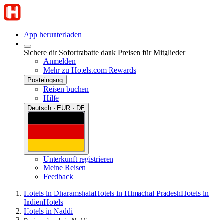
App herunterladen
Sichere dir Sofortrabatte dank Preisen für Mitglieder
Anmelden
Mehr zu Hotels.com Rewards
Posteingang
Reisen buchen
Hilfe
Deutsch · EUR · DE
Unterkunft registrieren
Meine Reisen
Feedback
Hotels in Dharamshala
Hotels in Himachal Pradesh
Hotels in
Indien
Hotels
Hotels in Naddi