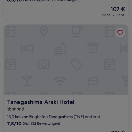
von
Der
107 €
10,
Preis
Hervorragend,
1. Sept.–2. Sept.
beträgt
(23
107 €
Bewertungen)
Tanegashima Araki Hotel
Tanegashima Araki Hotel
Tanegashima Araki Hotel
3.5-
Sterne-
13,9 km von Flughafen Tanegashima (TNE) entfernt
Unterkunft
7.8
7,8/10
Gut
(32 Bewertungen)
von
Der