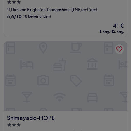
3.0-
Sterne-
11,1 km von Flughafen Tanegashima (TNE) entfernt
Unterkunft
6.6
6,6/10
(18 Bewertungen)
von
Der
41 €
10,
Preis
(18
11. Aug.–12. Aug.
beträgt
Bewertungen)
41 €
Shimayado-HOPE
Shimayado-HOPE
Shimayado-HOPE
3.0-