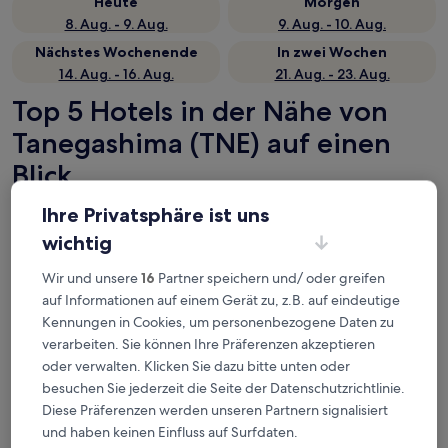
Heute
Morgen
8. Aug. - 9. Aug.
9. Aug. - 10. Aug.
Nächstes Wochenende
In zwei Wochen
14. Aug. - 16. Aug.
21. Aug. - 23. Aug.
Top 5 Hotels in der Nähe von
Tanegashima (TNE) auf einen
Blick
Yakushima Jomon No Yado Manten
— 3-Sterne-Hotel in 40,6
Ihre Privatsphäre ist uns
km von Flughafen Tanegashima (TNE) entfernt.
wichtig
Gästebewertung: 8,6/10 — Hervorragend.
58 Village Tanegashima
— 3-Sterne-Hotel in 11,1 km von
Wir und unsere
16
Partner speichern und/ oder greifen
Flughafen Tanegashima (TNE) entfernt. Gästebewertung:
auf Informationen auf einem Gerät zu, z.B. auf eindeutige
6,6/10.
Kennungen in Cookies, um personenbezogene Daten zu
Shimayado-HOPE
— 3-Sterne-Hotel in 18,1 km von Flughafen
verarbeiten. Sie können Ihre Präferenzen akzeptieren
Tanegashima (TNE) entfernt. Gästebewertung: 9,4/10 —
oder verwalten. Klicken Sie dazu bitte unten oder
Außergewöhnlich.
besuchen Sie jederzeit die Seite der Datenschutzrichtlinie.
Tanegashima Iwasaki Hotel
— 3-Sterne-Hotel in 26,2 km von
Diese Präferenzen werden unseren Partnern signalisiert
Flughafen Tanegashima (TNE) entfernt. Gästebewertung:
und haben keinen Einfluss auf Surfdaten.
8,8/10 — Hervorragend.