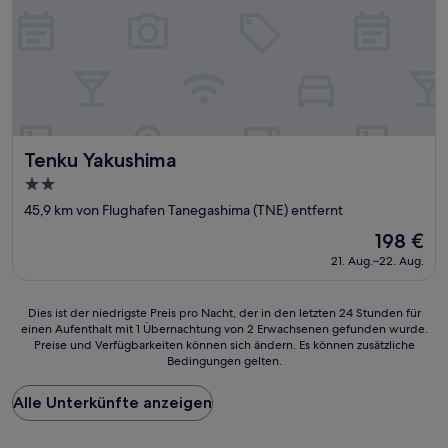
Tenku Yakushima
Tenku Yakushima
2.0-
Sterne-
45,9 km von Flughafen Tanegashima (TNE) entfernt
Unterkunft
Der
198 €
Preis
21. Aug.–22. Aug.
beträgt
198 €
Dies
Dies ist der niedrigste Preis pro Nacht, der in den letzten 24 Stunden für
einen Aufenthalt mit 1 Übernachtung von 2 Erwachsenen gefunden wurde.
ist
Preise und Verfügbarkeiten können sich ändern. Es können zusätzliche
der
Bedingungen gelten.
niedrigste
Preis
Alle Unterkünfte anzeigen
pro
Nacht,
der