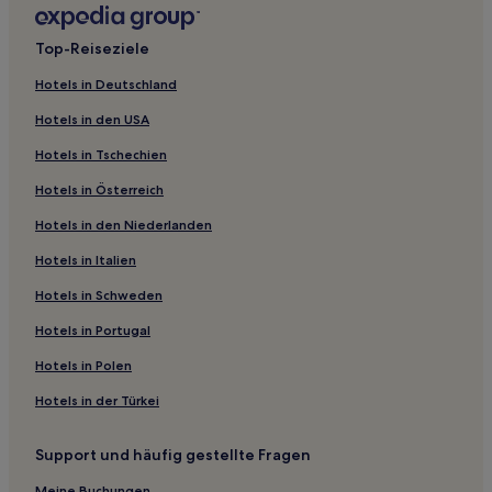
Kekura Hotels
Top-Reiseziele
Higashikushira Hotels
Miyagahama Hotels
Hotels in Deutschland
Nishinoomote Hotels
Hotels in den USA
Hotels nahe Berg Miyanoura-dake
Hotels in Tschechien
Hotels nahe Toroki-Wasserfall
Hotels in Österreich
Mizushiri Hotels
Hotels in den Niederlanden
Nejime Onsen Hotels
Hotels in Italien
Hotels nahe Jōmon Sugi
Hotels in Schweden
Hotels nahe Schrein Yaku
Hotels in Portugal
Kumage: Hotels
Hotels in Polen
Ikenohara Hotels
Hotels in der Türkei
Hostels in Yakushima
Gasthäuser in Yakushima
Support und häufig gestellte Fragen
Gasthäuser in Isso Beach
Meine Buchungen