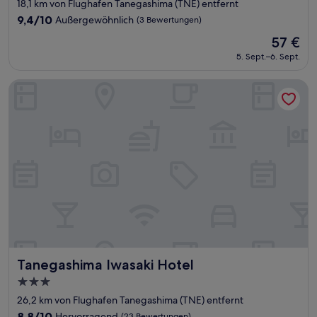
Sterne-
18,1 km von Flughafen Tanegashima (TNE) entfernt
Unterkunft
9.4
9,4/10
Außergewöhnlich
(3 Bewertungen)
von
Der
57 €
10,
Preis
Außergewöhnlich,
5. Sept.–6. Sept.
beträgt
(3
57 €
Bewertungen)
Tanegashima Iwasaki Hotel
Tanegashima Iwasaki Hotel
Tanegashima Iwasaki Hotel
3.0-
Sterne-
26,2 km von Flughafen Tanegashima (TNE) entfernt
Unterkunft
8.8
8,8/10
Hervorragend
(23 Bewertungen)