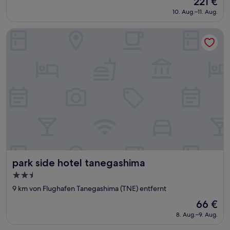
221 €
10,
Preis
Gut,
10. Aug.–11. Aug.
beträgt
(32
221 €
Bewertungen)
park side hotel tanegashima
park side hotel tanegashima
park side hotel tanegashima
2.5-
Sterne-
9 km von Flughafen Tanegashima (TNE) entfernt
Unterkunft
Der
66 €
Preis
8. Aug.–9. Aug.
beträgt