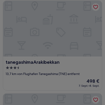
66 €
tanegashimaArakibekkan
tanegashimaArakibekkan
tanegashimaArakibekkan
3.5-
Sterne-
13,7 km von Flughafen Tanegashima (TNE) entfernt
Unterkunft
Der
498 €
Preis
7. Sept.–8. Sept.
beträgt
498 €
Yakushima Green Hotel