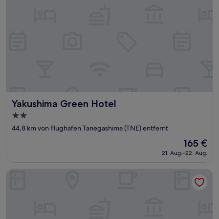
Yakushima Green Hotel
Yakushima Green Hotel
2.0-
Sterne-
44,8 km von Flughafen Tanegashima (TNE) entfernt
Unterkunft
Der
165 €
Preis
21. Aug.–22. Aug.
beträgt
165 €
Tenku Yakushima