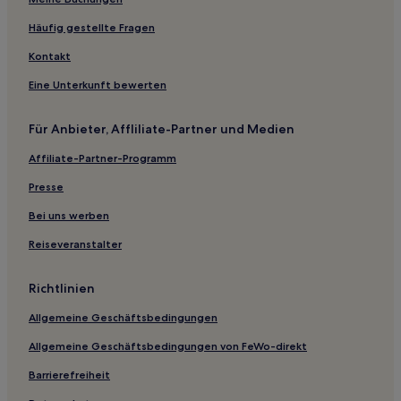
Hostels in Nagata Inakahama
Häufig gestellte Fragen
Business in Ibusuki
Kontakt
Günstige in Kanoya
Eine Unterkunft bewerten
Hotels mit Parkplatz in Miyanoura
Günstige nahe Nagata Inakahama
Für Anbieter, Affliliate-Partner und Medien
Familien nahe Nagata Inakahama
Affiliate-Partner-Programm
3-Sterne-Hotels in Isso Beach
Presse
Bei uns werben
Reiseveranstalter
Richtlinien
Allgemeine Geschäftsbedingungen
Allgemeine Geschäftsbedingungen von FeWo-direkt
Barrierefreiheit