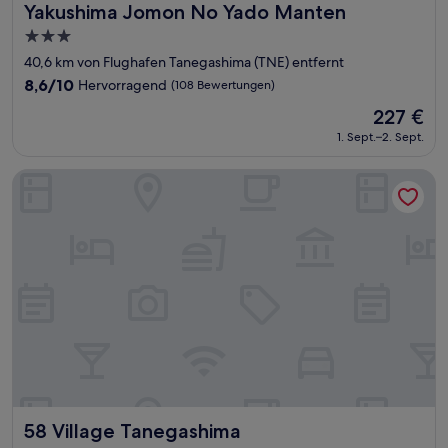
Yakushima Jomon No Yado Manten
Yakushima Jomon No Yado Manten
3.0-
Sterne-
40,6 km von Flughafen Tanegashima (TNE) entfernt
Unterkunft
8.6
8,6/10
Hervorragend
(108 Bewertungen)
von
Der
227 €
10,
Preis
Hervorragend,
1. Sept.–2. Sept.
beträgt
(108
227 €
Bewertungen)
58 Village Tanegashima
58 Village Tanegashima
58 Village Tanegashima