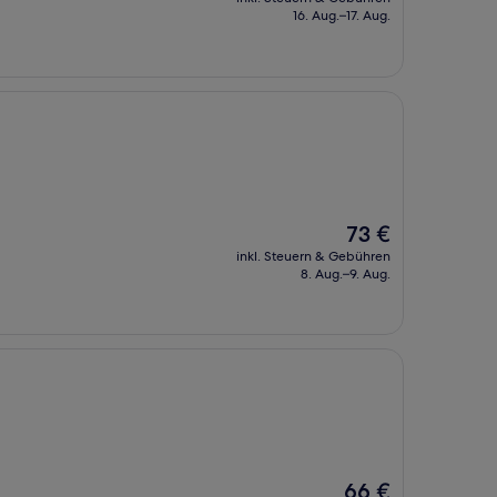
beträgt
16. Aug.–17. Aug.
95 €
Der
73 €
Preis
inkl. Steuern & Gebühren
beträgt
8. Aug.–9. Aug.
73 €
Der
66 €