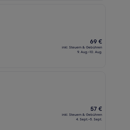
Der
69 €
Preis
inkl. Steuern & Gebühren
beträgt
9. Aug.–10. Aug.
69 €
Der
57 €
Preis
inkl. Steuern & Gebühren
beträgt
4. Sept.–5. Sept.
57 €