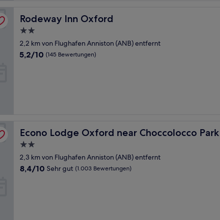
Rodeway Inn Oxford
Rodeway Inn Oxford
2.0-
Sterne-
2,2 km von Flughafen Anniston (ANB) entfernt
Unterkunft
5.2
5,2/10
(145 Bewertungen)
von
10,
(145
Bewertungen)
Econo Lodge Oxford near Choccolocco Park
Econo Lodge Oxford near Choccolocco Park
2.0-
Sterne-
2,3 km von Flughafen Anniston (ANB) entfernt
Unterkunft
8.4
8,4/10
Sehr gut
(1.003 Bewertungen)
von
10,
Sehr
gut,
(1.003