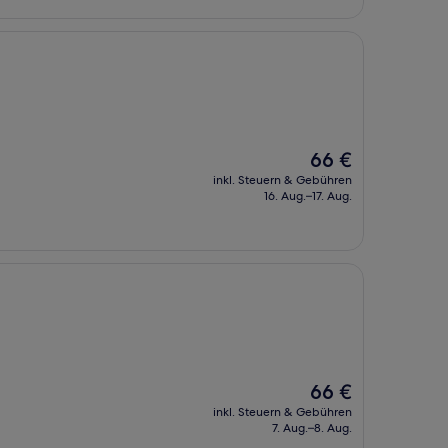
Der
66 €
Preis
inkl. Steuern & Gebühren
beträgt
16. Aug.–17. Aug.
66 €
Der
66 €
Preis
inkl. Steuern & Gebühren
beträgt
7. Aug.–8. Aug.
66 €