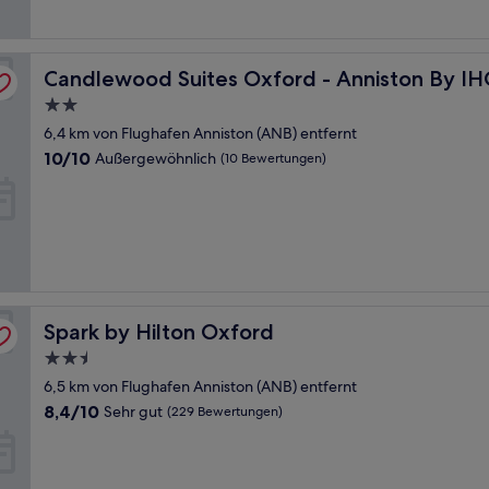
Candlewood Suites Oxford - Anniston By IHG
Candlewood Suites Oxford - Anniston By I
2.0-
Sterne-
6,4 km von Flughafen Anniston (ANB) entfernt
Unterkunft
10.0
10/10
Außergewöhnlich
(10 Bewertungen)
von
10,
Außergewöhnlich,
(10
Bewertungen)
Spark by Hilton Oxford
Spark by Hilton Oxford
2.5-
Sterne-
6,5 km von Flughafen Anniston (ANB) entfernt
Unterkunft
8.4
8,4/10
Sehr gut
(229 Bewertungen)
von
10,
Sehr
gut,