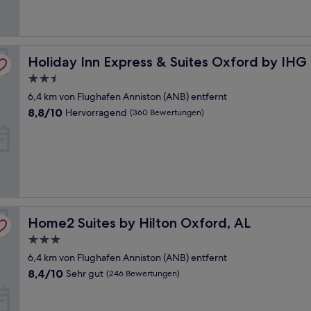
(229
Bewertungen)
Holiday Inn Express & Suites Oxford by IHG
Holiday Inn Express & Suites Oxford by IHG
2.5-
Sterne-
6,4 km von Flughafen Anniston (ANB) entfernt
Unterkunft
8.8
8,8/10
Hervorragend
(360 Bewertungen)
von
10,
Hervorragend,
(360
Bewertungen)
Home2 Suites by Hilton Oxford, AL
Home2 Suites by Hilton Oxford, AL
3.0-
Sterne-
6,4 km von Flughafen Anniston (ANB) entfernt
Unterkunft
8.4
8,4/10
Sehr gut
(246 Bewertungen)
von
10,
Sehr