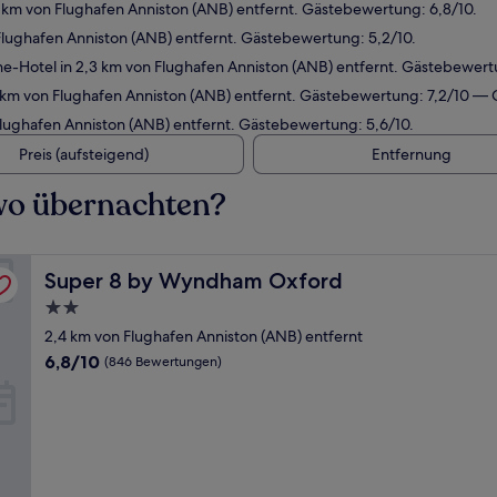
 km von Flughafen Anniston (ANB) entfernt. Gästebewertung: 6,8/10.
Flughafen Anniston (ANB) entfernt. Gästebewertung: 5,2/10.
e-Hotel in 2,3 km von Flughafen Anniston (ANB) entfernt. Gästebewert
 km von Flughafen Anniston (ANB) entfernt. Gästebewertung: 7,2/10 — 
lughafen Anniston (ANB) entfernt. Gästebewertung: 5,6/10.
Preis (aufsteigend)
Entfernung
 wo übernachten?
Super 8 by Wyndham Oxford
Super 8 by Wyndham Oxford
2.0-
Sterne-
2,4 km von Flughafen Anniston (ANB) entfernt
Unterkunft
6.8
6,8/10
(846 Bewertungen)
von
10,
(846
Bewertungen)