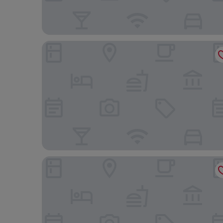
McClellan Inn Anniston
Red Carpet Inn Oxford