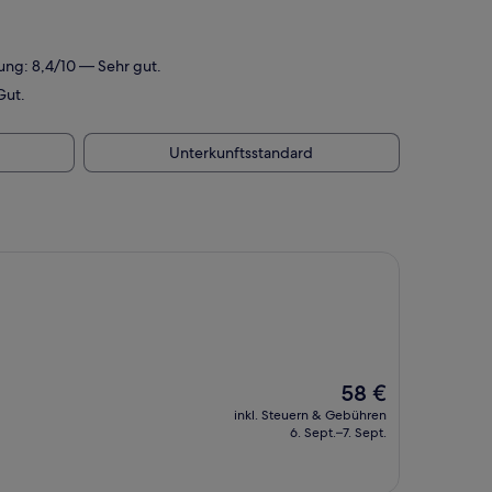
ung: 8,4/10 — Sehr gut.
Gut.
Unterkunftsstandard
Der
58 €
Preis
inkl. Steuern & Gebühren
beträgt
6. Sept.–7. Sept.
58 €