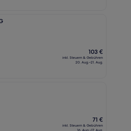
HG
Der
103 €
Preis
inkl. Steuern & Gebühren
beträgt
20. Aug.–21. Aug.
103 €
Der
71 €
Preis
inkl. Steuern & Gebühren
beträgt
16. Aug.–17. Aug.