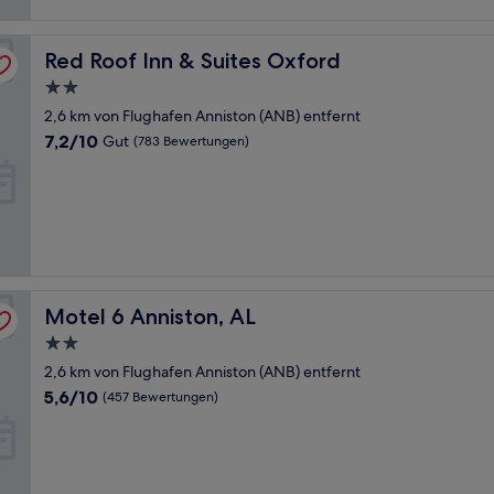
Bewertungen)
Red Roof Inn & Suites Oxford
Red Roof Inn & Suites Oxford
2.0-
Sterne-
2,6 km von Flughafen Anniston (ANB) entfernt
Unterkunft
7.2
7,2/10
Gut
(783 Bewertungen)
von
10,
Gut,
(783
Bewertungen)
Motel 6 Anniston, AL
Motel 6 Anniston, AL
2.0-
Sterne-
2,6 km von Flughafen Anniston (ANB) entfernt
Unterkunft
5.6
5,6/10
(457 Bewertungen)
von
10,
(457
Bewertungen)