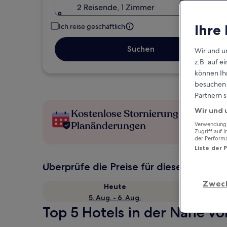
2 Reisende, 1 Zimmer
Ihre
Ich reise geschäftlich
Suchen
Wir und u
z.B. auf 
können Ihr
besuchen S
Partnern s
Wir und 
Kostenlose Stornierung bei
Planänderungen
Verwendung g
Zugriff auf 
der Perform
Liste der 
Überprüfe die Preise für diese Daten
Zwec
Heute
5. Aug. - 6. Aug.
Top 5 Hotels in der Nähe vo