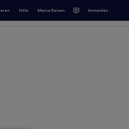
ieren
Hilfe
Meine Reisen
Anmelden