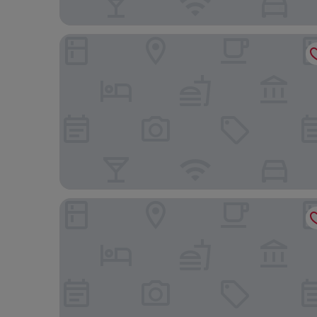
Candlewood Suites Oxford - Anniston By IHG
Spark by Hilton Oxford