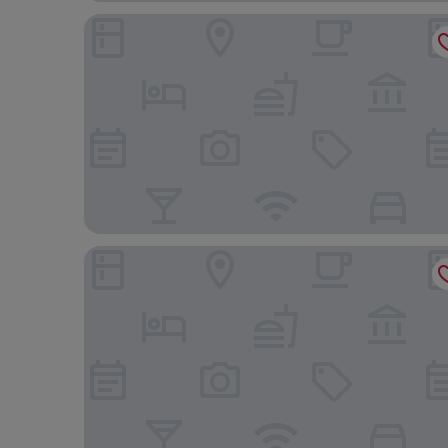
Rodeway Inn Oxford
Econo Lodge Oxford near Choccolocco Park