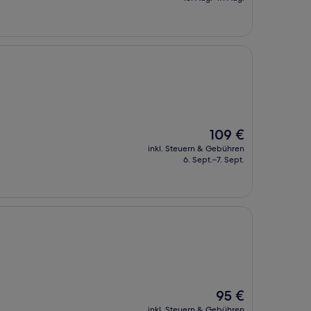
71 €
Der
109 €
Preis
inkl. Steuern & Gebühren
beträgt
6. Sept.–7. Sept.
109 €
Der
95 €
Preis
inkl. Steuern & Gebühren