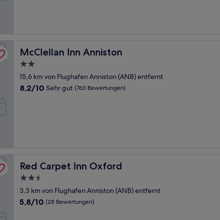
gut,
(246
Bewertungen)
McClellan Inn Anniston
McClellan Inn Anniston
2.0-
Sterne-
15,6 km von Flughafen Anniston (ANB) entfernt
Unterkunft
8.2
8,2/10
Sehr gut
(763 Bewertungen)
von
10,
Sehr
gut,
(763
Bewertungen)
Red Carpet Inn Oxford
Red Carpet Inn Oxford
2.5-
Sterne-
3,3 km von Flughafen Anniston (ANB) entfernt
Unterkunft
5.8
5,8/10
(28 Bewertungen)
von
10,