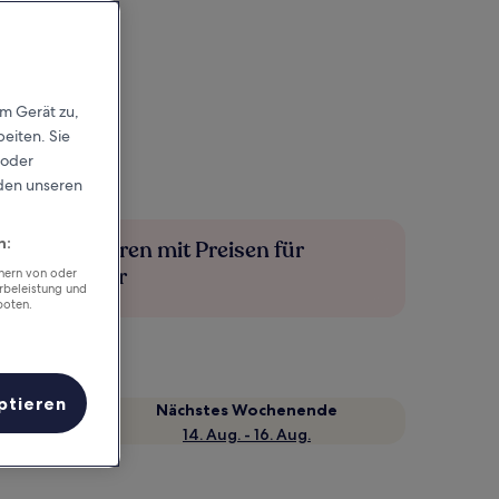
em Gerät zu,
eiten. Sie
 oder
rden unseren
n:
Mehr sparen mit Preisen für
Mitglieder
chern von oder
rbeleistung und
boten.
ptieren
Nächstes Wochenende
14. Aug. - 16. Aug.