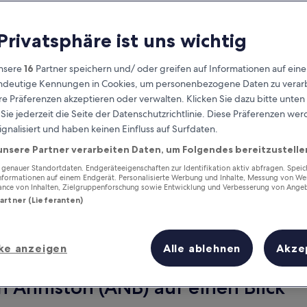
 Privatsphäre ist uns wichtig
nsere
16
Partner speichern und/ oder greifen auf Informationen auf ein
eindeutige Kennungen in Cookies, um personenbezogene Daten zu verarb
e Präferenzen akzeptieren oder verwalten. Klicken Sie dazu bitte unten
ie jederzeit die Seite der Datenschutzrichtlinie. Diese Präferenzen we
ignalisiert und haben keinen Einfluss auf Surfdaten.
unsere Partner verarbeiten Daten, um Folgendes bereitzustelle
Verdiene Prämien für jede
wahrgenommene Übernachtung
enauer Standortdaten. Endgeräteeigenschaften zur Identifikation aktiv abfragen. Spei
Informationen auf einem Endgerät. Personalisierte Werbung und Inhalte, Messung von We
ance von Inhalten, Zielgruppenforschung sowie Entwicklung und Verbesserung von Ange
Partner (Lieferanten)
ke anzeigen
Alle ablehnen
Akze
Morgen
Dieses Wochenende
6. Aug. - 7. Aug.
7. Aug. - 9. Aug.
n Anniston (ANB) auf einen Blick