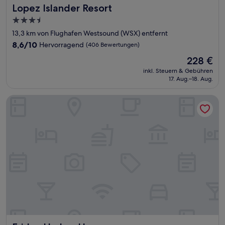
Lopez Islander Resort
Lopez Islander Resort
3.5-
Sterne-
13,3 km von Flughafen Westsound (WSX) entfernt
Unterkunft
8.6
8,6/10
Hervorragend
(406 Bewertungen)
von
Der
228 €
10,
Preis
Hervorragend,
inkl. Steuern & Gebühren
beträgt
17. Aug.–18. Aug.
(406
228 €
Bewertungen)
Friday Harbor House