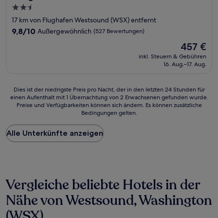
2.5-
Sterne-
17 km von Flughafen Westsound (WSX) entfernt
Unterkunft
9.8
9,8/10
Außergewöhnlich
(527 Bewertungen)
von
Der
457 €
10,
Preis
Außergewöhnlich,
inkl. Steuern & Gebühren
beträgt
16. Aug.–17. Aug.
(527
457 €
Bewertungen)
Dies
Dies ist der niedrigste Preis pro Nacht, der in den letzten 24 Stunden für
einen Aufenthalt mit 1 Übernachtung von 2 Erwachsenen gefunden wurde.
ist
Preise und Verfügbarkeiten können sich ändern. Es können zusätzliche
der
Bedingungen gelten.
niedrigste
Preis
Alle Unterkünfte anzeigen
pro
Nacht,
der
in
den
letzten
Vergleiche beliebte Hotels in der
24 Stunden
für
Nähe von Westsound, Washington
einen
(WSX)
Aufenthalt