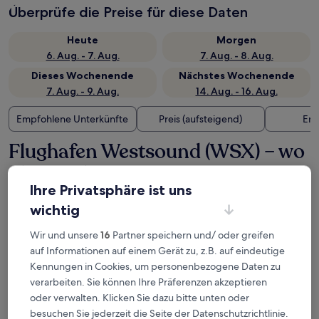
Überprüfe die Preise für diese Daten
Heute
Morgen
6. Aug. - 7. Aug.
7. Aug. - 8. Aug.
Dieses Wochenende
Nächstes Wochenende
7. Aug. - 9. Aug.
14. Aug. - 16. Aug.
Empfohlene Unterkünfte
Preis (aufsteigend)
Ent
Flughafen Westsound (WSX) – wo
übernachten?
Ihre Privatsphäre ist uns
wichtig
The Orca Inn
Wir und unsere
16
Partner speichern und/ oder greifen
auf Informationen auf einem Gerät zu, z.B. auf eindeutige
Kennungen in Cookies, um personenbezogene Daten zu
verarbeiten. Sie können Ihre Präferenzen akzeptieren
oder verwalten. Klicken Sie dazu bitte unten oder
besuchen Sie jederzeit die Seite der Datenschutzrichtlinie.