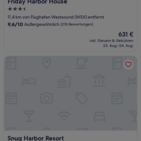
Friday Harbor House
Friday Harbor House
3.5-
Sterne-
11,4 km von Flughafen Westsound (WSX) entfernt
Unterkunft
9.6
9,6/10
Außergewöhnlich
(276 Bewertungen)
von
Der
631 €
10,
Preis
Außergewöhnlich,
inkl. Steuern & Gebühren
beträgt
23. Aug.–24. Aug.
(276
631 €
Bewertungen)
Snug Harbor Resort
Snug Harbor Resort
Snug Harbor Resort