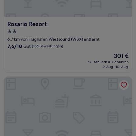
Rosario Resort
Rosario Resort
2.0-
Sterne-
6,7 km von Flughafen Westsound (WSX) entfernt
Unterkunft
7.6
7,6/10
Gut
(156 Bewertungen)
von
Der
301 €
10,
Preis
Gut,
inkl. Steuern & Gebühren
beträgt
9. Aug.–10. Aug.
(156
301 €
Bewertungen)
Kangaroo House B&B on Orcas Island