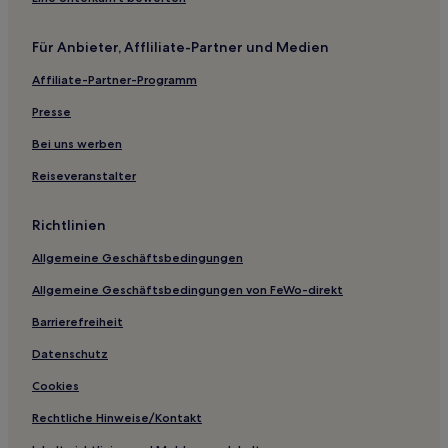
Geneva Hotels
Für Anbieter, Affliliate-Partner und Medien
Belfast Hotels
Affiliate-Partner-Programm
Motels in La Push Beach
Presse
Motels in Forks
Motels in Mount Vernon
Bei uns werben
Motels in Sequim
Reiseveranstalter
B&B in Cape San Juan
Richtlinien
B&B in Friday Harbor
Allgemeine Geschäftsbedingungen
Motels in Tacoma
Allgemeine Geschäftsbedingungen von FeWo-direkt
Motels in Olympia
Barrierefreiheit
Motels in Everett
Motels in Port Angeles
Datenschutz
Motels in Seattle
Cookies
Hostels in Seattle
Rechtliche Hinweise/Kontakt
Ferienwohnungen in Seattle