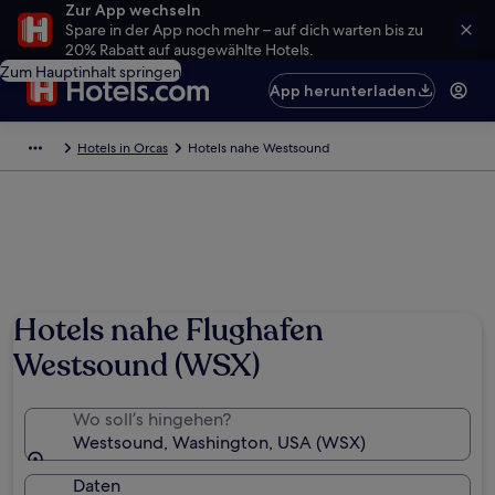
Zur App wechseln
Spare in der App noch mehr – auf dich warten bis zu
20% Rabatt auf ausgewählte Hotels.
Zum Hauptinhalt springen
App herunterladen
Hotels in Orcas
Hotels nahe Westsound
Foto von Charles Arcudi
Hotels nahe Flughafen
Westsound (WSX)
Wo soll’s hingehen?
Westsound, Washington, USA (WSX)
Daten