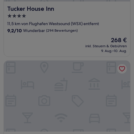
Tucker House Inn
Tucker House Inn
4.0-
Sterne-
11,5 km von Flughafen Westsound (WSX) entfernt
Unterkunft
9.2
9,2/10
Wunderbar
(294 Bewertungen)
von
Der
268 €
10,
Preis
Wunderbar,
inkl. Steuern & Gebühren
beträgt
9. Aug.–10. Aug.
(294
268 €
Bewertungen)
Lopez Islander Resort