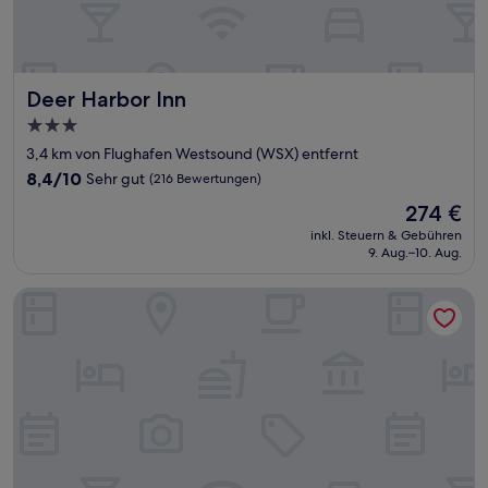
Deer Harbor Inn
Deer Harbor Inn
3.0-
Sterne-
3,4 km von Flughafen Westsound (WSX) entfernt
Unterkunft
8.4
8,4/10
Sehr gut
(216 Bewertungen)
von
Der
274 €
10,
Preis
Sehr
inkl. Steuern & Gebühren
beträgt
9. Aug.–10. Aug.
gut,
274 €
(216
Bewertungen)
Rosario Resort