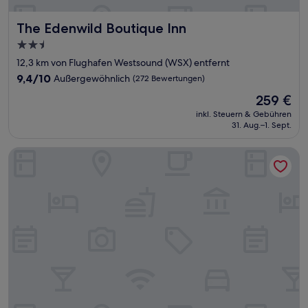
The Edenwild Boutique Inn
The Edenwild Boutique Inn
2.5-
Sterne-
12,3 km von Flughafen Westsound (WSX) entfernt
Unterkunft
9.4
9,4/10
Außergewöhnlich
(272 Bewertungen)
von
Der
259 €
10,
Preis
Außergewöhnlich,
inkl. Steuern & Gebühren
beträgt
31. Aug.–1. Sept.
(272
259 €
Bewertungen)
Tucker House Inn