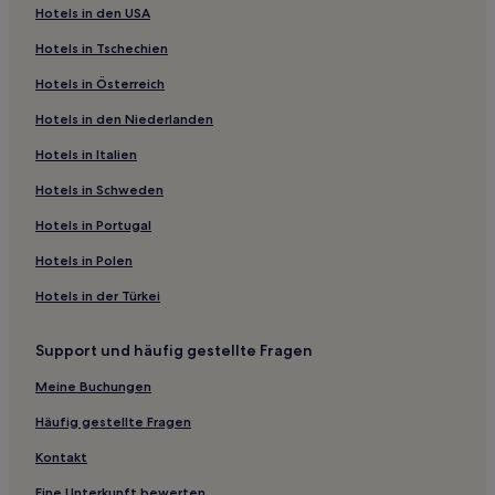
Hotels in den USA
Delta Hotels
Hotels in Tschechien
Hotels nahe Mount Vernon Farmers Market
Hotels in Österreich
Roosevelt: Hotels
Hotels in den Niederlanden
Doe Bay Hotels
Hotels in Italien
Hotels nahe Point Roberts Golf & Country Club
Samish Hotels
Hotels in Schweden
Skagit County: Hotels
Hotels in Portugal
West Beach Hotels
Hotels in Polen
Hotels nahe Lake Padden Park
Hotels in der Türkei
Fairhaven: Hotels
Support und häufig gestellte Fragen
Alexander Beach Hotels
Meine Buchungen
Hotels nahe Martha’s Beach
Bellingham Hotels
Häufig gestellte Fragen
Hotels nahe Western Washington University
Kontakt
Hotels nahe Mindport
Eine Unterkunft bewerten