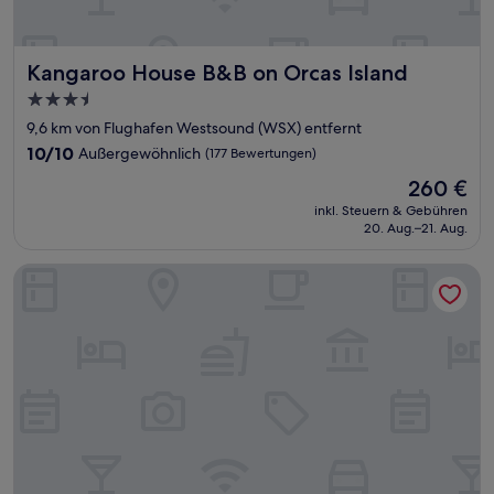
Kangaroo House B&B on Orcas Island
Kangaroo House B&B on Orcas Island
3.5-
Sterne-
9,6 km von Flughafen Westsound (WSX) entfernt
Unterkunft
10.0
10/10
Außergewöhnlich
(177 Bewertungen)
von
Der
260 €
10,
Preis
Außergewöhnlich,
inkl. Steuern & Gebühren
beträgt
20. Aug.–21. Aug.
(177
260 €
Bewertungen)
Trumpeter Inn