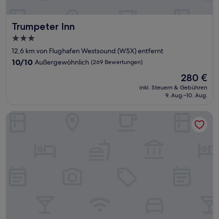
Trumpeter Inn
Trumpeter Inn
3.0-
Sterne-
12,6 km von Flughafen Westsound (WSX) entfernt
Unterkunft
10.0
10/10
Außergewöhnlich
(269 Bewertungen)
von
Der
280 €
10,
Preis
Außergewöhnlich,
inkl. Steuern & Gebühren
beträgt
9. Aug.–10. Aug.
(269
280 €
Bewertungen)
The Edenwild Boutique Inn