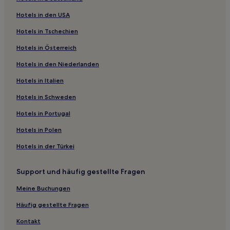
Hotels nahe Bluff Maritime Museum
Hotels in den USA
Heidelberg: Hotels
Hotels in Tschechien
Invercargill Airport Hotels
Hotels in Österreich
Ashers Hotels
Hotels in den Niederlanden
Greenpoint Hotels
Hotels in Italien
Pahia Hotels
Sandy Point Hotels
Hotels in Schweden
Greenhills Hotels
Hotels in Portugal
Oban Hotels
Hotels in Polen
Invercargill City: Hotels
Hotels in der Türkei
Rimu Hotels
Support und häufig gestellte Fragen
Wakapatu Hotels
Meine Buchungen
Hotels mit Parkplatz in Invercargill
Häufig gestellte Fragen
Kontakt