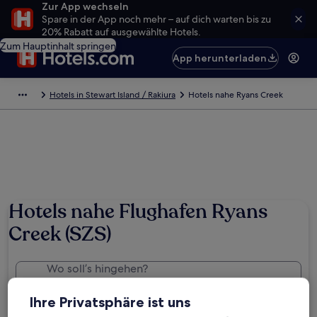
Zur App wechseln
Spare in der App noch mehr – auf dich warten bis zu
20% Rabatt auf ausgewählte Hotels.
Zum Hauptinhalt springen
App herunterladen
Hotels in Stewart Island / Rakiura
Hotels nahe Ryans Creek
Hotels nahe Flughafen Ryans
Creek (SZS)
Wo soll’s hingehen?
Stewart Island, Neuseeland (SZS-Ryans Creek)
Ihre Privatsphäre ist uns
Daten