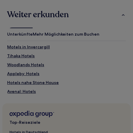
Weiter erkunden
Unterkünfte
Mehr Möglichkeiten zum Buchen
Motels in Invercargill
Tihaka Hotels
Woodlands Hotels
Appleby: Hotels
Hotels nahe Stone House
Avenal: Hotels
Mabel Bush Hotels
Georgetown: Hotels
Hotels nahe Bunkhouse Theatre
Top-Reiseziele
Awarua Plains Hotels
Hotels in Deutschland