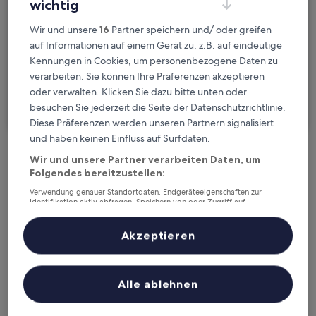
wichtig
Mo., 24. Aug. - Di., 25. Aug.
Wir und unsere
16
Partner speichern und/ oder greifen
Gäste
auf Informationen auf einem Gerät zu, z.B. auf eindeutige
2 Reisende, 1 Zimmer
Kennungen in Cookies, um personenbezogene Daten zu
verarbeiten. Sie können Ihre Präferenzen akzeptieren
Ich reise geschäftlich
oder verwalten. Klicken Sie dazu bitte unten oder
besuchen Sie jederzeit die Seite der Datenschutzrichtlinie.
Suchen
Diese Präferenzen werden unseren Partnern signalisiert
und haben keinen Einfluss auf Surfdaten.
Wir und unsere Partner verarbeiten Daten, um
Kostenlose Stornierung bei
Folgendes bereitzustellen:
Planänderungen
Verwendung genauer Standortdaten. Endgeräteeigenschaften zur
Identifikation aktiv abfragen. Speichern von oder Zugriff auf
Verdiene Prämien für jede
Informationen auf einem Endgerät. Personalisierte Werbung und
Inhalte, Messung von Werbeleistung und der Performance von Inhalten,
wahrgenommene Übernachtung
Zielgruppenforschung sowie Entwicklung und Verbesserung von
Akzeptieren
Angeboten.
Liste der Partner (Lieferanten)
Mehr sparen mit Preisen für Mitglieder
Alle ablehnen