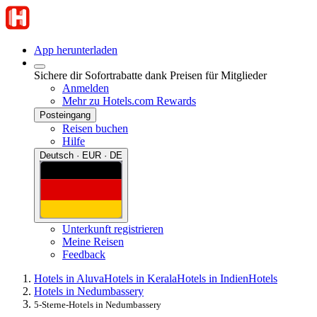
App herunterladen
Sichere dir Sofortrabatte dank Preisen für Mitglieder
Anmelden
Mehr zu Hotels.com Rewards
Posteingang
Reisen buchen
Hilfe
Deutsch · EUR · DE
Unterkunft registrieren
Meine Reisen
Feedback
Hotels in Aluva
Hotels in Kerala
Hotels in Indien
Hotels
Hotels in Nedumbassery
5-Sterne-Hotels in Nedumbassery