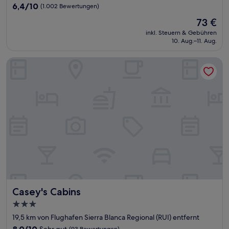
Unterkunft
6.4
6,4/10
(1.002 Bewertungen)
von
Der
73 €
10,
Preis
(1.002
inkl. Steuern & Gebühren
beträgt
10. Aug.–11. Aug.
Bewertungen)
73 €
Casey's Cabins
Casey's Cabins
Casey's Cabins
3.0-
Sterne-
19,5 km von Flughafen Sierra Blanca Regional (RUI) entfernt
Unterkunft
8.0
8,0/10
Sehr gut
(93 Bewertungen)