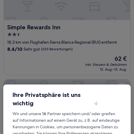
Simple Rewards Inn
Simple Rewards Inn
2.5-
Sterne-
18,3 km von Flughafen Sierra Blanca Regional (RUI) entfernt
Unterkunft
8.4
8,4/10
Sehr gut
(633 Bewertungen)
von
Der
62 €
10,
Preis
Sehr
inkl. Steuern & Gebühren
beträgt
12. Aug.–13. Aug.
gut,
62 €
(633
Bewertungen)
MCM Elegante Lodge & Suites Ruidoso
Ihre Privatsphäre ist uns
wichtig
Wir und unsere
16
Partner speichern und/ oder greifen
auf Informationen auf einem Gerät zu, z.B. auf eindeutige
Kennungen in Cookies, um personenbezogene Daten zu
verarbeiten. Sie können Ihre Präferenzen akzeptieren