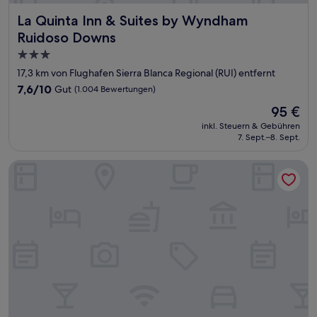
La Quinta Inn & Suites by Wyndham Ruidoso Downs
La Quinta Inn & Suites by Wyndham
Ruidoso Downs
3.0-
Sterne-
17,3 km von Flughafen Sierra Blanca Regional (RUI) entfernt
Unterkunft
7.6
7,6/10
Gut
(1.004 Bewertungen)
von
Der
95 €
10,
Preis
Gut,
inkl. Steuern & Gebühren
beträgt
7. Sept.–8. Sept.
(1.004
95 €
Bewertungen)
Smokey Bear Motel