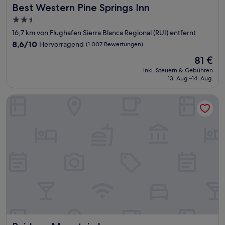
Best Western Pine Springs Inn
Best Western Pine Springs Inn
2.5-
Sterne-
16,7 km von Flughafen Sierra Blanca Regional (RUI) entfernt
Unterkunft
8.6
8,6/10
Hervorragend
(1.007 Bewertungen)
von
Der
81 €
10,
Preis
Hervorragend,
inkl. Steuern & Gebühren
beträgt
13. Aug.–14. Aug.
(1.007
81 €
Bewertungen)
Ruidoso Mountain Inn