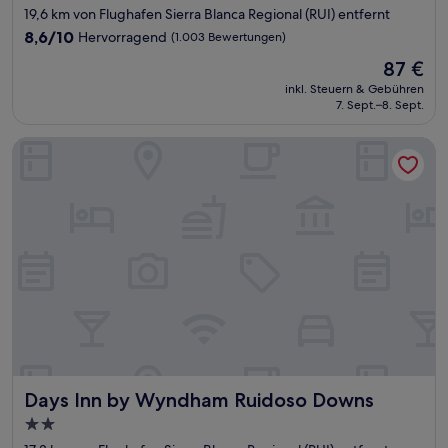
Sterne-
19,6 km von Flughafen Sierra Blanca Regional (RUI) entfernt
Unterkunft
8.6
8,6/10
Hervorragend
(1.003 Bewertungen)
von
Der
87 €
10,
Preis
Hervorragend,
inkl. Steuern & Gebühren
beträgt
7. Sept.–8. Sept.
(1.003
87 €
Bewertungen)
Days Inn by Wyndham Ruidoso Downs
Days Inn by Wyndham Ruidoso Downs
Days Inn by Wyndham Ruidoso Downs
2.0-
Sterne-