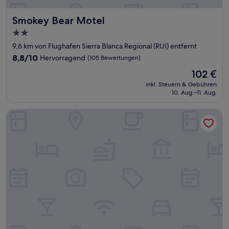
Smokey Bear Motel
Smokey Bear Motel
2.0-
Sterne-
9,6 km von Flughafen Sierra Blanca Regional (RUI) entfernt
Unterkunft
8.8
8,8/10
Hervorragend
(105 Bewertungen)
von
Der
102 €
10,
Preis
Hervorragend,
inkl. Steuern & Gebühren
beträgt
10. Aug.–11. Aug.
(105
102 €
Bewertungen)
Sitzmark Chalet Inn