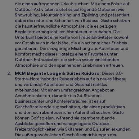
r
die einen aufregenden Urlaub suchen. Mit einem Fokus auf
d
Outdoor-Aktivitäten bietet es aufregende Optionen wie
i
Snowtubing, Mountainbiking und Ziplining und präsentiert
n
dabei die natürliche Schönheit von Ruidoso. Gäste schätzen
e
die haustierfreundliche Atmosphäre, die es pelzigen
i
Begleitern ermöglicht, am Abenteuer teilzuhaben. Die
n
Unterkunft bietet eine Reihe von Freizeitaktivitäten sowohl
e
vor Ort als auch in der Nähe, die ein actionreiches Erlebnis
m
garantieren. Die einzigartige Mischung aus Abenteuer und
n
Komfort macht dieses Hotel zu einem Favoriten unter
e
Outdoor-Enthusiasten, die sich an seiner einladenden
u
Atmosphäre und den spannenden Erlebnissen erfreuen.
e
W
MCM Elegante Lodge & Suites Ruidoso
: Dieses 3,0-
n
i
Sterne-Hotel hebt das Reiseerlebnis auf ein neues Niveau
F
r
und verbindet Abenteuer und Geschäft nahtlos
e
d
miteinander. Mit einem umfangreichen Angebot an
n
i
Annehmlichkeiten, darunter ein 24-Stunden-
s
n
Businesscenter und Konferenzräume, ist es auf
t
e
Geschäftsreisende zugeschnitten, die einen produktiven
e
i
und dennoch abenteuerlichen Aufenthalt suchen. Gäste
r
n
können Golf spielen, während sie atemberaubende
g
e
Ausblicke genießen und nahegelegene Outdoor-
e
m
Freizeitmöglichkeiten wie Skifahren und Eislaufen erkunden.
ö
n
Die außergewöhnlichen Geschäftseinrichtungen der
f