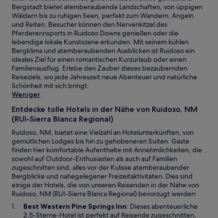
Bergstadt bietet atemberaubende Landschaften, von üppigen
Wäldern bis zu ruhigen Seen, perfekt zum Wandern, Angeln
und Reiten. Besucher können den Nervenkitzel des
Pferderennsports in Ruidoso Downs genießen oder die
lebendige lokale Kunstszene erkunden. Mit seinem kühlen
Bergklima und atemberaubenden Ausblicken ist Ruidoso ein
ideales Ziel für einen romantischen Kurzurlaub oder einen
Familienausflug. Erlebe den Zauber dieses bezaubernden
Reiseziels, wo jede Jahreszeit neue Abenteuer und natürliche
Schönheit mit sich bringt.
Weniger
Entdecke tolle Hotels in der Nähe von Ruidoso, NM
(RUI-Sierra Blanca Regional)
Ruidoso, NM, bietet eine Vielzahl an Hotelunterkünften, von
gemütlichen Lodges bis hin zu gehobeneren Suiten. Gäste
finden hier komfortable Aufenthalte mit Annehmlichkeiten, die
sowohl auf Outdoor-Enthusiasten als auch auf Familien
zugeschnitten sind, alles vor der Kulisse atemberaubender
Bergblicke und nahegelegener Freizeitaktivitäten. Dies sind
einige der Hotels, die von unseren Reisenden in der Nähe von
Ruidoso, NM (RUI-Sierra Blanca Regional) bevorzugt werden:
W
Best Western Pine Springs Inn
: Dieses abenteuerliche
i
2,5-Sterne-Hotel ist perfekt auf Reisende zugeschnitten,