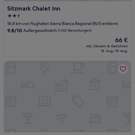
Sitzmark Chalet Inn
Sitzmark Chalet Inn
2.5-
Sterne-
18,8 km von Flughafen Sierra Blanca Regional (RUI) entfernt
Unterkunft
9.8
9,8/10
Außergewöhnlich
(1.001 Bewertungen)
von
Der
66 €
10,
Preis
Außergewöhnlich,
inkl. Steuern & Gebühren
beträgt
18. Aug.–19. Aug.
(1.001
66 €
Bewertungen)
Best Western Pine Springs Inn