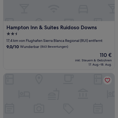
Hampton Inn & Suites Ruidoso Downs
Hampton Inn & Suites Ruidoso Downs
2.5-
Sterne-
17,4 km von Flughafen Sierra Blanca Regional (RUI) entfernt
Unterkunft
9.0
9,0/10
Wunderbar
(863 Bewertungen)
von
Der
110 €
10,
Preis
Wunderbar,
inkl. Steuern & Gebühren
beträgt
17. Aug.–18. Aug.
(863
110 €
Bewertungen)
Simple Rewards Inn