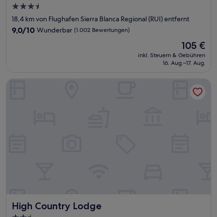
3.5-
Sterne-
18,4 km von Flughafen Sierra Blanca Regional (RUI) entfernt
Unterkunft
9.0
9,0/10
Wunderbar
(1.002 Bewertungen)
von
Der
105 €
10,
Preis
Wunderbar,
inkl. Steuern & Gebühren
beträgt
16. Aug.–17. Aug.
(1.002
105 €
Bewertungen)
High Country Lodge
High Country Lodge
High Country Lodge