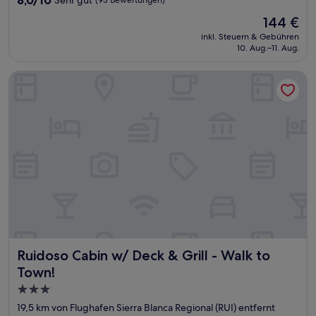
von
Der
144 €
10,
Preis
Sehr
inkl. Steuern & Gebühren
beträgt
10. Aug.–11. Aug.
gut,
144 €
(93
Bewertungen)
Ruidoso Cabin w/ Deck & Grill - Walk to Town!
Ruidoso Cabin w/ Deck & Grill - Walk to Town!
Ruidoso Cabin w/ Deck & Grill - Walk to
Town!
3.0-
Sterne-
19,5 km von Flughafen Sierra Blanca Regional (RUI) entfernt