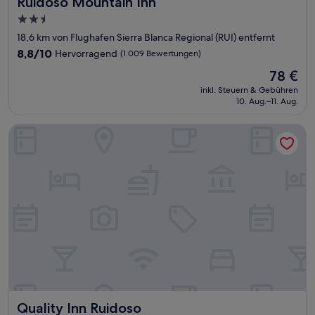
Ruidoso Mountain Inn
Ruidoso Mountain Inn
2.5-
Sterne-
18,6 km von Flughafen Sierra Blanca Regional (RUI) entfernt
Unterkunft
8.8
8,8/10
Hervorragend
(1.009 Bewertungen)
von
Der
78 €
10,
Preis
Hervorragend,
inkl. Steuern & Gebühren
beträgt
10. Aug.–11. Aug.
(1.009
78 €
Bewertungen)
Quality Inn Ruidoso
Quality Inn Ruidoso
Quality Inn Ruidoso