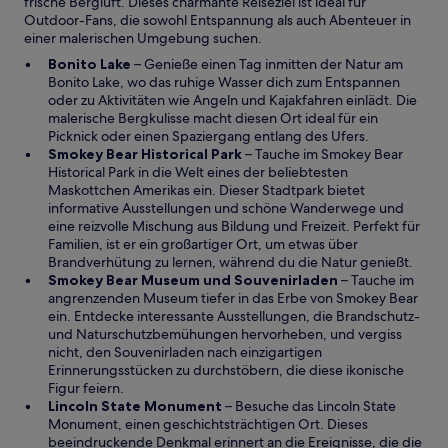
frische Bergluft. Dieses charmante Reiseziel ist ideal für
e
Outdoor-Fans, die sowohl Entspannung als auch Abenteuer in
r
einer malerischen Umgebung suchen.
g
W
Bonito Lake
– Genieße einen Tag inmitten der Natur am
e
i
Bonito Lake, wo das ruhige Wasser dich zum Entspannen
ö
r
oder zu Aktivitäten wie Angeln und Kajakfahren einlädt. Die
f
d
malerische Bergkulisse macht diesen Ort ideal für ein
f
i
Picknick oder einen Spaziergang entlang des Ufers.
n
n
W
Smokey Bear Historical Park
– Tauche im Smokey Bear
e
e
i
Historical Park in die Welt eines der beliebtesten
t
i
r
Maskottchen Amerikas ein. Dieser Stadtpark bietet
n
d
informative Ausstellungen und schöne Wanderwege und
e
i
eine reizvolle Mischung aus Bildung und Freizeit. Perfekt für
m
n
Familien, ist er ein großartiger Ort, um etwas über
n
e
Brandverhütung zu lernen, während du die Natur genießt.
e
i
W
Smokey Bear Museum und Souvenirladen
– Tauche im
u
n
i
angrenzenden Museum tiefer in das Erbe von Smokey Bear
e
e
r
ein. Entdecke interessante Ausstellungen, die Brandschutz-
n
m
d
und Naturschutzbemühungen hervorheben, und vergiss
F
n
i
nicht, den Souvenirladen nach einzigartigen
e
e
n
Erinnerungsstücken zu durchstöbern, die diese ikonische
n
u
e
Figur feiern.
s
W
e
i
Lincoln State Monument
– Besuche das Lincoln State
t
i
n
n
Monument, einen geschichtsträchtigen Ort. Dieses
e
r
F
e
beeindruckende Denkmal erinnert an die Ereignisse, die die