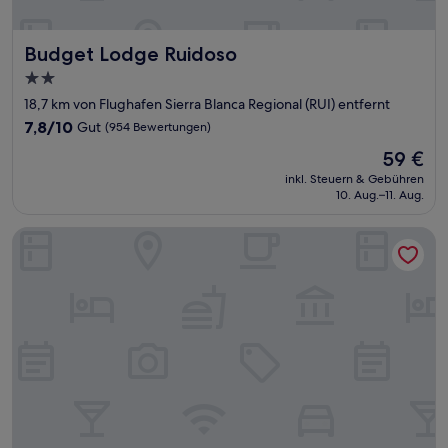
Budget Lodge Ruidoso
Budget Lodge Ruidoso
2.0-
Sterne-
18,7 km von Flughafen Sierra Blanca Regional (RUI) entfernt
Unterkunft
7.8
7,8/10
Gut
(954 Bewertungen)
von
Der
59 €
10,
Preis
Gut,
inkl. Steuern & Gebühren
beträgt
10. Aug.–11. Aug.
(954
59 €
Bewertungen)
Best Western Plus Ruidoso Inn