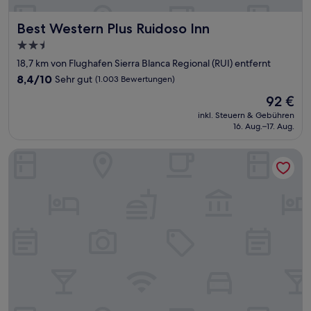
Best Western Plus Ruidoso Inn
Best Western Plus Ruidoso Inn
2.5-
Sterne-
18,7 km von Flughafen Sierra Blanca Regional (RUI) entfernt
Unterkunft
8.4
8,4/10
Sehr gut
(1.003 Bewertungen)
von
Der
92 €
10,
Preis
Sehr
inkl. Steuern & Gebühren
beträgt
16. Aug.–17. Aug.
gut,
92 €
(1.003
Bewertungen)
La Quinta Inn & Suites by Wyndham Ruidoso Downs