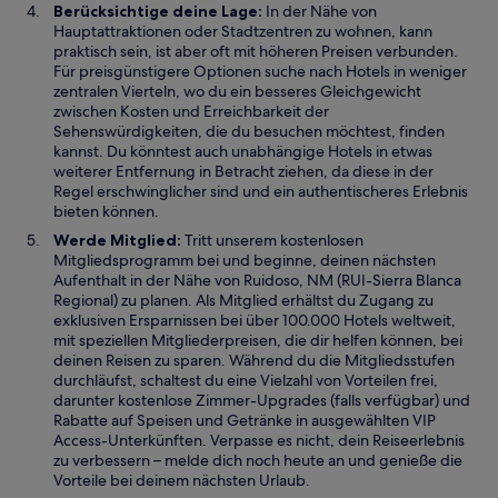
Berücksichtige deine Lage:
In der Nähe von
Hauptattraktionen oder Stadtzentren zu wohnen, kann
praktisch sein, ist aber oft mit höheren Preisen verbunden.
Für preisgünstigere Optionen suche nach Hotels in weniger
zentralen Vierteln, wo du ein besseres Gleichgewicht
zwischen Kosten und Erreichbarkeit der
Sehenswürdigkeiten, die du besuchen möchtest, finden
kannst. Du könntest auch unabhängige Hotels in etwas
weiterer Entfernung in Betracht ziehen, da diese in der
Regel erschwinglicher sind und ein authentischeres Erlebnis
bieten können.
Werde Mitglied:
Tritt unserem kostenlosen
Mitgliedsprogramm bei und beginne, deinen nächsten
Aufenthalt in der Nähe von Ruidoso, NM (RUI-Sierra Blanca
Regional) zu planen. Als Mitglied erhältst du Zugang zu
exklusiven Ersparnissen bei über 100.000 Hotels weltweit,
mit speziellen Mitgliederpreisen, die dir helfen können, bei
deinen Reisen zu sparen. Während du die Mitgliedsstufen
durchläufst, schaltest du eine Vielzahl von Vorteilen frei,
darunter kostenlose Zimmer-Upgrades (falls verfügbar) und
Rabatte auf Speisen und Getränke in ausgewählten VIP
Access-Unterkünften. Verpasse es nicht, dein Reiseerlebnis
zu verbessern – melde dich noch heute an und genieße die
Vorteile bei deinem nächsten Urlaub.