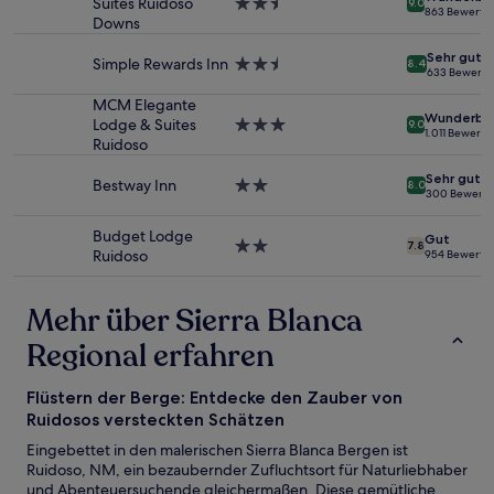
gefunden
Suites Ruidoso
2.5-
9.0
863 Bewertu
wurde.
Downs
Sterne-
Preise
Unterkunft
Sehr gut
und
Simple Rewards Inn
2.5-
8.4
633 Bewert
Verfügbarkeiten
Sterne-
können
Unterkunft
MCM Elegante
Wunderba
sich
Lodge & Suites
3.0-
9.0
1.011 Bewert
ändern.
Ruidoso
Sterne-
Es
Unterkunft
können
Sehr gut
Bestway Inn
2.0-
8.0
300 Bewert
zusätzliche
Sterne-
Bedingungen
Unterkunft
Budget Lodge
gelten.
Gut
2.0-
7.8
Ruidoso
954 Bewertu
Sterne-
Unterkunft
Mehr über Sierra Blanca
Regional erfahren
Flüstern der Berge: Entdecke den Zauber von
Ruidosos versteckten Schätzen
Eingebettet in den malerischen Sierra Blanca Bergen ist
Ruidoso, NM, ein bezaubernder Zufluchtsort für Naturliebhaber
und Abenteuersuchende gleichermaßen. Diese gemütliche