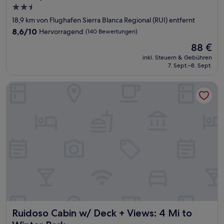
2.5-
Sterne-
18,9 km von Flughafen Sierra Blanca Regional (RUI) entfernt
Unterkunft
8.6
8,6/10
Hervorragend
(140 Bewertungen)
von
Der
88 €
10,
Preis
Hervorragend,
inkl. Steuern & Gebühren
beträgt
7. Sept.–8. Sept.
(140
88 €
Bewertungen)
Ruidoso Cabin w/ Deck + Views: 4 Mi to Winter Park
Ruidoso Cabin w/ Deck + Views: 4 Mi to Winter Park
Ruidoso Cabin w/ Deck + Views: 4 Mi to