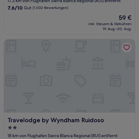
17,3 km von Flughafen Sierra Blanca Regional (RUI) entfernt
Unterkunft
7.6
7,6/10
Gut
(1.002 Bewertungen)
von
Der
59 €
10,
Preis
Gut,
inkl. Steuern & Gebühren
beträgt
19. Aug.–20. Aug.
(1.002
59 €
Bewertungen)
Travelodge by Wyndham Ruidoso
Travelodge by Wyndham Ruidoso
Travelodge by Wyndham Ruidoso
2.0-
Sterne-
18 km von Flughafen Sierra Blanca Regional (RUI) entfernt