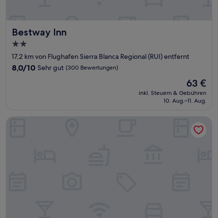
Bestway Inn
Bestway Inn
2.0-
Sterne-
17,2 km von Flughafen Sierra Blanca Regional (RUI) entfernt
Unterkunft
8.0
8,0/10
Sehr gut
(300 Bewertungen)
von
Der
63 €
10,
Preis
Sehr
inkl. Steuern & Gebühren
beträgt
10. Aug.–11. Aug.
gut,
63 €
(300
Bewertungen)
Budget Lodge Ruidoso