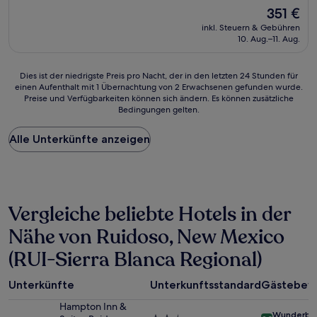
Unterkunft
Der
351 €
Preis
inkl. Steuern & Gebühren
beträgt
10. Aug.–11. Aug.
351 €
Dies
Dies ist der niedrigste Preis pro Nacht, der in den letzten 24 Stunden für
einen Aufenthalt mit 1 Übernachtung von 2 Erwachsenen gefunden wurde.
ist
Preise und Verfügbarkeiten können sich ändern. Es können zusätzliche
der
Bedingungen gelten.
niedrigste
Preis
Alle Unterkünfte anzeigen
pro
Nacht,
der
in
den
letzten
Vergleiche beliebte Hotels in der
24 Stunden
für
Nähe von Ruidoso, New Mexico
einen
(RUI-Sierra Blanca Regional)
Aufenthalt
mit
1 Übernachtung
Unterkünfte
Unterkunftsstandard
Gästebew
von
2 Erwachsenen
Hampton Inn &
Wunderba