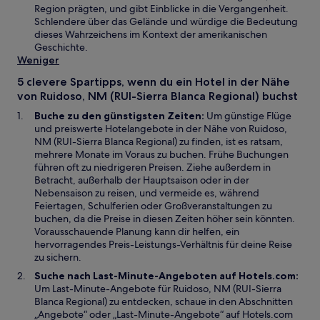
r
d
e
m
Region prägten, und gibt Einblicke in die Vergangenheit.
g
i
n
n
Schlendere über das Gelände und würdige die Bedeutung
e
n
s
e
dieses Wahrzeichens im Kontext der amerikanischen
ö
e
t
u
Geschichte.
f
i
e
e
Weniger
f
n
r
n
5 clevere Spartipps, wenn du ein Hotel in der Nähe
n
e
g
F
von Ruidoso, NM (RUI-Sierra Blanca Regional) buchst
e
m
e
e
t
n
ö
n
Buche zu den günstigsten Zeiten:
Um günstige Flüge
e
f
s
und preiswerte Hotelangebote in der Nähe von Ruidoso,
u
f
t
NM (RUI-Sierra Blanca Regional) zu finden, ist es ratsam,
e
n
e
mehrere Monate im Voraus zu buchen. Frühe Buchungen
n
e
r
führen oft zu niedrigeren Preisen. Ziehe außerdem in
F
t
g
Betracht, außerhalb der Hauptsaison oder in der
e
e
Nebensaison zu reisen, und vermeide es, während
n
ö
Feiertagen, Schulferien oder Großveranstaltungen zu
s
f
buchen, da die Preise in diesen Zeiten höher sein könnten.
t
f
Vorausschauende Planung kann dir helfen, ein
e
n
hervorragendes Preis-Leistungs-Verhältnis für deine Reise
r
e
zu sichern.
g
t
Suche nach Last-Minute-Angeboten auf Hotels.com:
e
Um Last-Minute-Angebote für Ruidoso, NM (RUI-Sierra
ö
Blanca Regional) zu entdecken, schaue in den Abschnitten
f
„Angebote“ oder „Last-Minute-Angebote“ auf Hotels.com
f