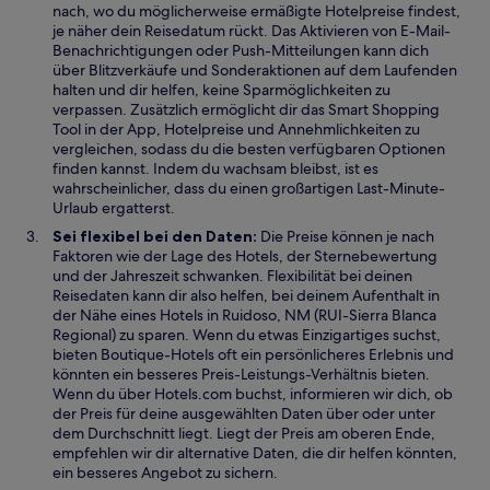
nach, wo du möglicherweise ermäßigte Hotelpreise findest,
n
je näher dein Reisedatum rückt. Das Aktivieren von E-Mail-
e
Benachrichtigungen oder Push-Mitteilungen kann dich
t
über Blitzverkäufe und Sonderaktionen auf dem Laufenden
halten und dir helfen, keine Sparmöglichkeiten zu
verpassen. Zusätzlich ermöglicht dir das Smart Shopping
Tool in der App, Hotelpreise und Annehmlichkeiten zu
vergleichen, sodass du die besten verfügbaren Optionen
finden kannst. Indem du wachsam bleibst, ist es
wahrscheinlicher, dass du einen großartigen Last-Minute-
Urlaub ergatterst.
Sei flexibel bei den Daten:
Die Preise können je nach
Faktoren wie der Lage des Hotels, der Sternebewertung
und der Jahreszeit schwanken. Flexibilität bei deinen
Reisedaten kann dir also helfen, bei deinem Aufenthalt in
der Nähe eines Hotels in Ruidoso, NM (RUI-Sierra Blanca
Regional) zu sparen. Wenn du etwas Einzigartiges suchst,
bieten Boutique-Hotels oft ein persönlicheres Erlebnis und
könnten ein besseres Preis-Leistungs-Verhältnis bieten.
Wenn du über Hotels.com buchst, informieren wir dich, ob
der Preis für deine ausgewählten Daten über oder unter
dem Durchschnitt liegt. Liegt der Preis am oberen Ende,
empfehlen wir dir alternative Daten, die dir helfen könnten,
ein besseres Angebot zu sichern.