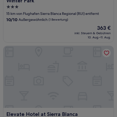
Winter Park
3.0-
Sterne-
15 km von Flughafen Sierra Blanca Regional (RUI) entfernt
Unterkunft
10.0
10/10
Außergewöhnlich
(1 Bewertung)
von
Der
363 €
10,
Preis
Außergewöhnlich,
inkl. Steuern & Gebühren
beträgt
10. Aug.–11. Aug.
(1
363 €
Bewertung)
Elevate Hotel at Sierra Blanca
Elevate Hotel at Sierra Blanca
Elevate Hotel at Sierra Blanca