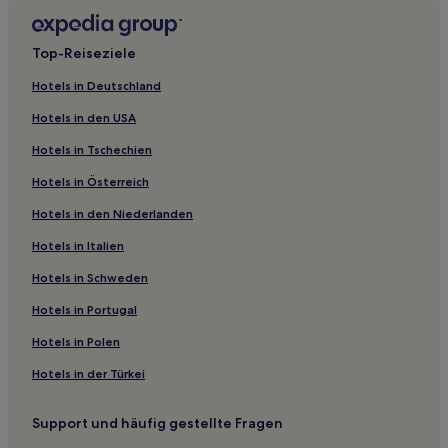
Familien in Noblesville
Familien in Carmel
Top-Reiseziele
Haustierfreundliche in Cloverdale
Hotels in Deutschland
Günstige in Marion
Hotels in den USA
Familien in Edinburgh
Hotels in Tschechien
Hotels mit Pool in Columbus
Hotels in Österreich
Hotels mit Fitnessbereich in Columbus
Hotels in den Niederlanden
Günstige in Terre Haute
Hotels in Italien
Haustierfreundliche in Terre Haute
Familien in Franklin
Hotels in Schweden
Hotels mit inbegriffenem Frühstück in Indianapolis
Hotels in Portugal
Familien in Indianapolis
Hotels in Polen
Hotels mit Parkplatz in Indianapolis
Hotels in der Türkei
Haustierfreundliche in Seymour
Support und häufig gestellte Fragen
Haustierfreundliche in Bloomington