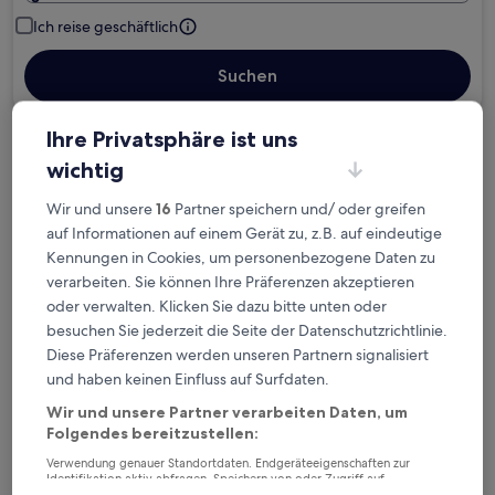
Ich reise geschäftlich
Suchen
Ihre Privatsphäre ist uns
Kostenlose Stornierung bei
wichtig
Planänderungen
Wir und unsere
16
Partner speichern und/ oder greifen
auf Informationen auf einem Gerät zu, z.B. auf eindeutige
Verdiene Prämien für jede
Kennungen in Cookies, um personenbezogene Daten zu
wahrgenommene Übernachtung
verarbeiten. Sie können Ihre Präferenzen akzeptieren
oder verwalten. Klicken Sie dazu bitte unten oder
Mehr sparen mit Preisen für Mitglieder
besuchen Sie jederzeit die Seite der Datenschutzrichtlinie.
Diese Präferenzen werden unseren Partnern signalisiert
und haben keinen Einfluss auf Surfdaten.
Wir und unsere Partner verarbeiten Daten, um
Überprüfe die Preise für diese Daten
Folgendes bereitzustellen:
Heute
Morgen
Verwendung genauer Standortdaten. Endgeräteeigenschaften zur
Identifikation aktiv abfragen. Speichern von oder Zugriff auf
6. Aug. - 7. Aug.
7. Aug. - 8. Aug.
Informationen auf einem Endgerät. Personalisierte Werbung und