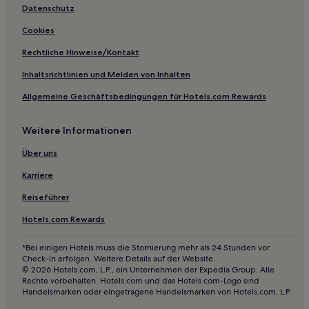
Yellowstone Hotels
Datenschutz
Hotels nahe Francis Costigan House
Cookies
Dupont Hotels
Rechtliche Hinweise/Kontakt
Hotels nahe Dubois County Visitors Center
Inhaltsrichtlinien und Melden von Inhalten
Richmond Hotels
Allgemeine Geschäftsbedingungen für Hotels.com Rewards
Mauckport Hotels
Weitere Informationen
Hotels nahe Richmond Mall
Hotels nahe Historic District
Über uns
New Amsterdam: Hotels
Karriere
Hotels nahe Tower Tee Golf
Reiseführer
Bethlehem Hotels
Hotels.com Rewards
Hotels nahe Indiana Repertory Theatre
*Bei einigen Hotels muss die Stornierung mehr als 24 Stunden vor
Fayette County: Hotels
Check-in erfolgen. Weitere Details auf der Website.
© 2026 Hotels.com, L.P., ein Unternehmen der Expedia Group. Alle
Hotels nahe Indiana University Bloomington
Rechte vorbehalten. Hotels.com und das Hotels.com-Logo sind
Handelsmarken oder eingetragene Handelsmarken von Hotels.com, L.P.
Vienna Hotels