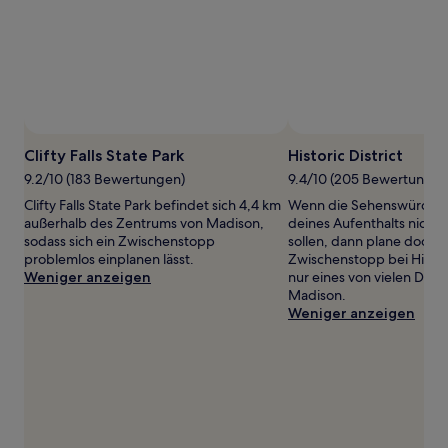
gefunden
wurde.
Preise
und
Verfügbarkeiten
können
sich
ändern.
Es
Clifty Falls State Park
Historic District
können
9.2/10 (183 Bewertungen)
9.4/10 (205 Bewertungen
zusätzliche
Bedingungen
Clifty Falls State Park befindet sich 4,4 km
Wenn die Sehenswürdigk
gelten.
außerhalb des Zentrums von Madison,
deines Aufenthalts nicht
sodass sich ein Zwischenstopp
sollen, dann plane doch e
problemlos einplanen lässt.
Zwischenstopp bei Histori
Weniger anzeigen
nur eines von vielen Denk
Madison.
Weniger anzeigen