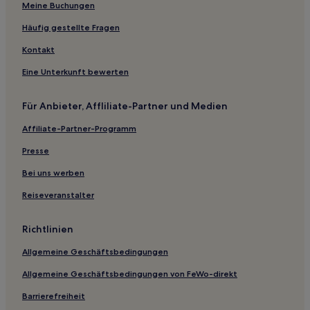
Meine Buchungen
Familien in Bloomington
Hotels mit Parkplatz in Bloomington
Häufig gestellte Fragen
Günstige in Bloomington
Kontakt
Günstige in Muncie
Eine Unterkunft bewerten
Familien in Clarksville
Für Anbieter, Affliliate-Partner und Medien
New Castle Hotels
Affiliate-Partner-Programm
Speedway: Hotels
Presse
Columbus Hotels
Troy Hotels
Bei uns werben
Beanblossom: Hotels
Reiseveranstalter
Cadiz Hotels
Richtlinien
Bloomington Hotels
Allgemeine Geschäftsbedingungen
Rome Hotels
Allgemeine Geschäftsbedingungen von FeWo-direkt
Monrovia Hotels
Barrierefreiheit
St. Leon Hotels