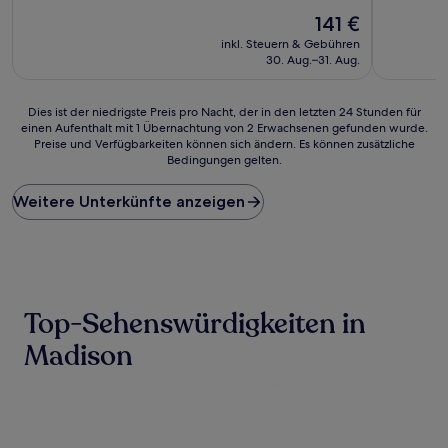
10,
von
Der
Außergewö
141 €
10,
Preis
(166
Außergewöhnlich,
inkl. Steuern & Gebühren
beträgt
Bewertun
(443
30. Aug.–31. Aug.
141 €
Bewertungen)
Dies
Dies ist der niedrigste Preis pro Nacht, der in den letzten 24 Stunden für
einen Aufenthalt mit 1 Übernachtung von 2 Erwachsenen gefunden wurde.
ist
Preise und Verfügbarkeiten können sich ändern. Es können zusätzliche
der
Bedingungen gelten.
niedrigste
Preis
Weitere Unterkünfte anzeigen
pro
Nacht,
der
in
den
letzten
24 Stunden
Top-Sehenswürdigkeiten in
für
einen
Madison
Aufenthalt
mit
1 Übernachtung
von
2 Erwachsenen