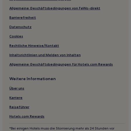
Hotels nahe Good Samaritan Hospital
Allgemeine Geschäftsbedingungen von FeWo-direkt
Terre Haute Hotels
Barrierefreiheit
Hotels nahe Haute City Center
Speedway: Hotels
Datenschutz
Lapland Hotels
Cookies
Columbus Hotels
Rechtliche Hinweise/Kontakt
Beanblossom: Hotels
Inhaltsrichtlinien und Melden von Inhalten
Bloomington Hotels
Allgemeine Geschäftsbedingungen für Hotels.com Rewards
Monrovia Hotels
Weitere Informationen
Yellowstone Hotels
Hotels nahe Francis Costigan House
Über uns
Dupont Hotels
Karriere
Hotels nahe Indianapolis Motor Speedway
Reiseführer
Hotels nahe Dubois County Visitors Center
Hotels.com Rewards
Harmony Hotels
*Bei einigen Hotels muss die Stornierung mehr als 24 Stunden vor