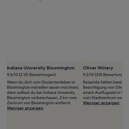
mit
1 Übernachtung
von
2 Erwachsenen
gefunden
wurde.
Preise
und
Verfügbarkeiten
können
sich
ändern.
Es
Indiana University Bloomington
Oliver Winery
können
9.6/10 (2.151 Bewertungen)
9.2/10 (318 Bewertungen
zusätzliche
Bedingungen
Wenn du dich vom Studentenleben in
Reisende hätten bestimmt
gelten.
Bloomington mitreißen lassen möchtest,
Besichtigung von Oliver 
dann solltest du bei Indiana University
einem Ausflugsziel in 12,
Bloomington vorbeischauen, 2 km vom
vom Stadtzentrum von B
Zentrum von Bloomington entfernt.
Weniger anzeigen
Weniger anzeigen