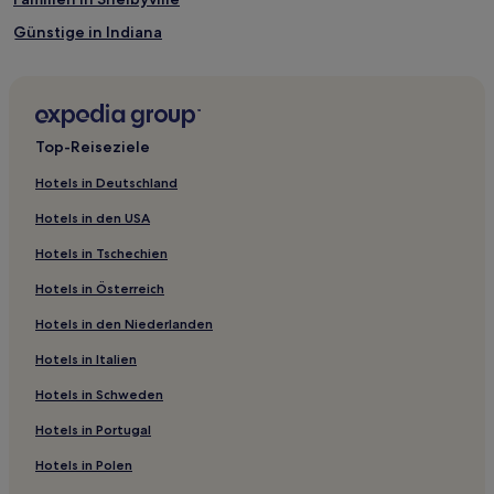
Günstige in Indiana
Günstige in Madison
Familien in Noblesville
Familien in Carmel
Top-Reiseziele
Haustierfreundliche in Cloverdale
Hotels in Deutschland
Günstige in Marion
Hotels in den USA
Hotels mit Pool in Warsaw
Hotels in Tschechien
Familien in Edinburgh
Hotels in Österreich
Hotels mit Pool in Columbus
Hotels in den Niederlanden
Hotels mit Fitnessbereich in Columbus
Hotels in Italien
Günstige in Terre Haute
Haustierfreundliche in Terre Haute
Hotels in Schweden
Familien in Franklin
Hotels in Portugal
Hotels mit Parkplatz in Indianapolis
Hotels in Polen