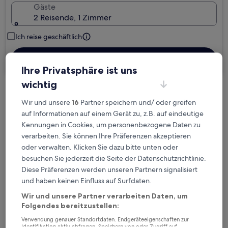
Gäste
2 Reisende, 1 Zimmer
Ich reise geschäftlich
Suchen
Ihre Privatsphäre ist uns
wichtig
Kostenlose Stornierung bei
Wir und unsere
16
Partner speichern und/ oder greifen
Planänderungen
auf Informationen auf einem Gerät zu, z.B. auf eindeutige
Kennungen in Cookies, um personenbezogene Daten zu
Verdiene Prämien für jede
verarbeiten. Sie können Ihre Präferenzen akzeptieren
wahrgenommene Übernachtung
oder verwalten. Klicken Sie dazu bitte unten oder
besuchen Sie jederzeit die Seite der Datenschutzrichtlinie.
Diese Präferenzen werden unseren Partnern signalisiert
Mehr sparen mit Preisen für Mitglieder
und haben keinen Einfluss auf Surfdaten.
Wir und unsere Partner verarbeiten Daten, um
Folgendes bereitzustellen:
Überprüfe die Preise für diese Daten
Verwendung genauer Standortdaten. Endgeräteeigenschaften zur
Identifikation aktiv abfragen. Speichern von oder Zugriff auf