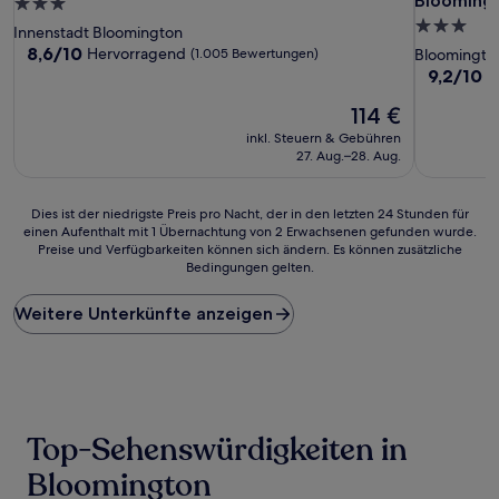
Blooming
3.0-
3.0-
Sterne-
Innenstadt Bloomington
Sterne-
Unterkunft
8.6
8,6/10
Hervorragend
(1.005 Bewertungen)
Bloomingto
von
Unterkunf
9.2
9,2/10
W
10,
von
Hervorragend,
Der
114 €
10,
(1.005
Preis
Wunderba
inkl. Steuern & Gebühren
Bewertungen)
beträgt
(1.385
27. Aug.–28. Aug.
114 €
Bewertun
Dies
Dies ist der niedrigste Preis pro Nacht, der in den letzten 24 Stunden für
einen Aufenthalt mit 1 Übernachtung von 2 Erwachsenen gefunden wurde.
ist
Preise und Verfügbarkeiten können sich ändern. Es können zusätzliche
der
Bedingungen gelten.
niedrigste
Preis
Weitere Unterkünfte anzeigen
pro
Nacht,
der
in
den
letzten
24 Stunden
Top-Sehenswürdigkeiten in
für
einen
Bloomington
Aufenthalt