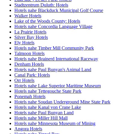
Stadtzentrum Duluth: Hotels
Hotels nahe Blackduck Municipal Golf Course
Walker Hotels
Lake of the Woods County: Hotels
Hotels nahe Concordia Language Village
La Prairie Hotels
Silver Bay Hotels
Ely Hotels
Hotels nahe Timber Mill Community Park
Talmoon Hotels
Hotels nahe Brainerd International Raceway
Denham Hotels
Hotels nahe Paul Bunyan's Animal Land
Canal Park: Hotels
Orr Hotels
Hotels nahe Lake Superior Maritime Museum
Hotels nahe Tettegouche State Park
Ponemah Hotels
Hotels nahe Soudan Underground Mine State Park
Hotels nahe Kanal von Crane Lake
Hotels nahe Paul Bunyan Land
Hotels nahe Miller Hill Mall
Hotels nahe Minnesota Museum of Mining
Angora Hotels