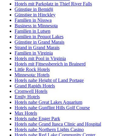
Hotels mit Parkplatz in Thief River Falls
Günstige in Bemidji
Günstige in Hinckley
Familien in Nisswa
Business in Minnesota
Familien in Lutsen
Familien in Pequot Lakes
Günstige in Grand Marais
Strand in Grand Marais
Familien in Virginia
Hotels mit Pool in Virginia
Hotels mit Fitnessbereich in Brainerd
Little Rock Hotels
Minnesota: Hotels
Hotels nahe Height of Land Portage
Grand Rapids Hotels
Cromwell Hotels
Emily Hotels
Hotels nahe Great Lakes Aquarium
Hotels nahe Gunflint Hills Golf Course
Max Hotels
Hotels nahe Enger Park
Hotels nahe Grand Itasca Clinic and Hospital
Hotels nahe Northern Lights Casino
Hotels nahe Red Lake Community Center