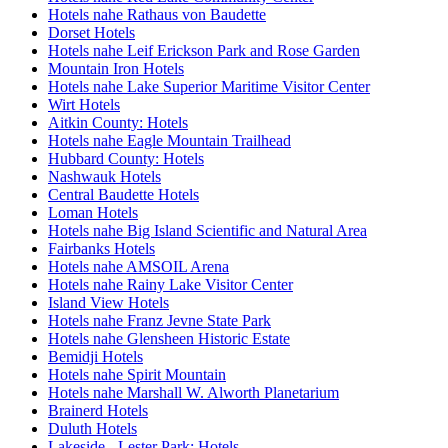
Hotels nahe Rathaus von Baudette
Dorset Hotels
Hotels nahe Leif Erickson Park and Rose Garden
Mountain Iron Hotels
Hotels nahe Lake Superior Maritime Visitor Center
Wirt Hotels
Aitkin County: Hotels
Hotels nahe Eagle Mountain Trailhead
Hubbard County: Hotels
Nashwauk Hotels
Central Baudette Hotels
Loman Hotels
Hotels nahe Big Island Scientific and Natural Area
Fairbanks Hotels
Hotels nahe AMSOIL Arena
Hotels nahe Rainy Lake Visitor Center
Island View Hotels
Hotels nahe Franz Jevne State Park
Hotels nahe Glensheen Historic Estate
Bemidji Hotels
Hotels nahe Spirit Mountain
Hotels nahe Marshall W. Alworth Planetarium
Brainerd Hotels
Duluth Hotels
Lakeside - Lester Park: Hotels