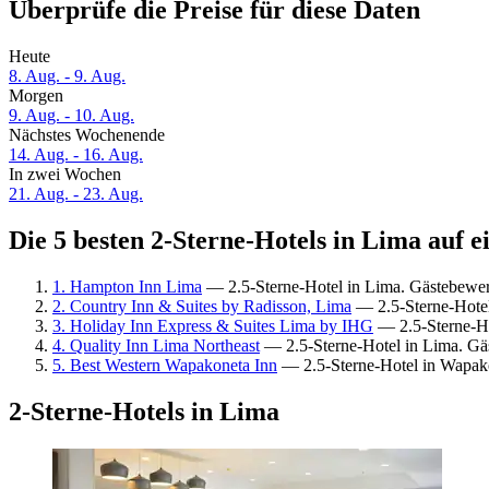
Überprüfe die Preise für diese Daten
Heute
8. Aug. - 9. Aug.
Morgen
9. Aug. - 10. Aug.
Nächstes Wochenende
14. Aug. - 16. Aug.
In zwei Wochen
21. Aug. - 23. Aug.
Die 5 besten 2-Sterne-Hotels in Lima auf e
1. Hampton Inn Lima
— 2.5-Sterne-Hotel in Lima. Gästebewe
2. Country Inn & Suites by Radisson, Lima
— 2.5-Sterne-Hotel
3. Holiday Inn Express & Suites Lima by IHG
— 2.5-Sterne-Ho
4. Quality Inn Lima Northeast
— 2.5-Sterne-Hotel in Lima. Gä
5. Best Western Wapakoneta Inn
— 2.5-Sterne-Hotel in Wapak
2-Sterne-Hotels in Lima